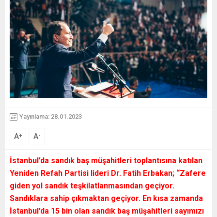
Yayınlama: 28.01.2023
A
A
+
-
İstanbul’da sandık baş müşahitleri toplantısına katılan
Yeniden Refah Partisi lideri Dr. Fatih Erbakan; “Zafere
giden yol sandık teşkilatlanmasından geçiyor.
Sandıklara sahip çıkmaktan geçiyor. En kısa zamanda
İstanbul’da 15 bin olan sandık baş müşahitleri sayımızı