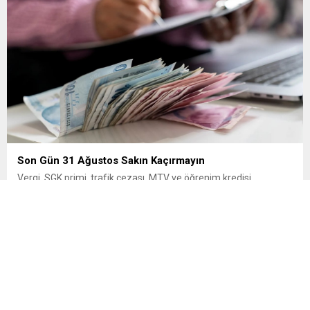
Son Gün 31 Ağustos Sakın Kaçırmayın
Vergi, SGK primi, trafik cezası, MTV ve öğrenim kredisi
borçlarının yapılandırılması için başvuru süresinde son döneme
girildi. Vatandaşlar 31 Ağustos’a kadar başvuru yaparak
borçlarını 72 aya varan taksitlerle ödeme imkânından
yararlanabilecek. Kamu alacaklarının yeniden
yapılandırılmasına olanak tanıyan düzenleme kapsamında
başvurular 31 Ağustos tarihinde sona eriyor. Hak sahiplerine 72
aya varan...