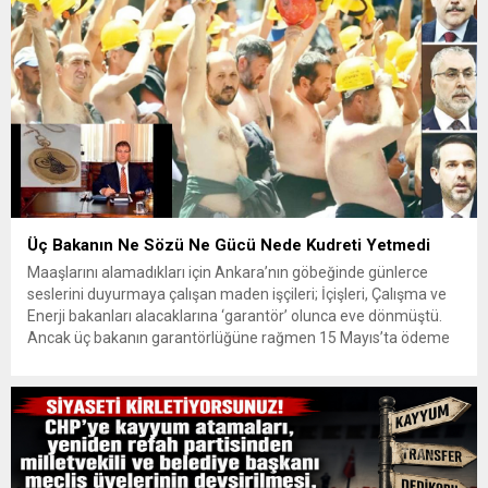
Üç Bakanın Ne Sözü Ne Gücü Nede Kudreti Yetmedi
Maaşlarını alamadıkları için Ankara’nın göbeğinde günlerce
seslerini duyurmaya çalışan maden işçileri; İçişleri, Çalışma ve
Enerji bakanları alacaklarına ‘garantör’ olunca eve dönmüştü.
Ancak üç bakanın garantörlüğüne rağmen 15 Mayıs’ta ödeme
sözü veren patron sözünü tutmadı. İşçiler haklarını almak için
yeniden eylem yapma kararı aldı. Yıldızlar SSS Holding
bünyesindeki Doruk Madencilik’te çalışan...