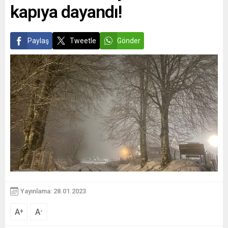
kapıya dayandı!
Paylaş
Tweetle
Gönder
Yayınlama: 28.01.2023
A
A
+
-