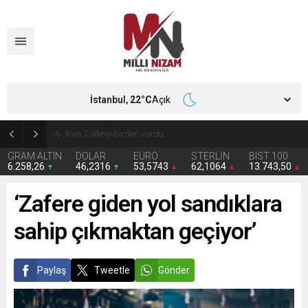
İstanbul,
22
°C
Açık
İran 2 ülkeyi birden vurdu
GRAM ALTIN
DOLAR
EURO
STERLİN
BIST 100
6.258,26
46,2316
53,5743
62,1064
13.743,50
‘Zafere giden yol sandıklara
sahip çıkmaktan geçiyor’
Paylaş
Tweetle
Gönder