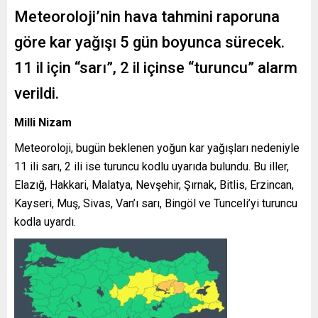
Meteoroloji’nin hava tahmini raporuna
göre kar yağışı 5 gün boyunca sürecek.
11 il için “sarı”, 2 il içinse “turuncu” alarm
verildi.
Milli Nizam
Meteoroloji, bugün beklenen yoğun kar yağışları nedeniyle
11 ili sarı, 2 ili ise turuncu kodlu uyarıda bulundu. Bu iller,
Elazığ, Hakkari, Malatya, Nevşehir, Şırnak, Bitlis, Erzincan,
Kayseri, Muş, Sivas, Van’ı sarı, Bingöl ve Tunceli’yi turuncu
kodla uyardı.