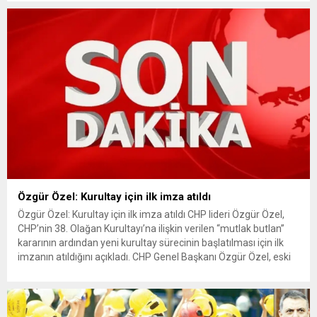
işgalin genişletilmesine yönelik planları ortaya koyduğunu
belirtti. Gazze’de işgalin genişletildiği iddiası Bekin,
Netanyahu’nun Kanal 12...
Özgür Özel: Kurultay için ilk imza atıldı
Özgür Özel: Kurultay için ilk imza atıldı CHP lideri Özgür Özel,
CHP’nin 38. Olağan Kurultayı’na ilişkin verilen “mutlak butlan”
kararının ardından yeni kurultay sürecinin başlatılması için ilk
imzanın atıldığını açıkladı. CHP Genel Başkanı Özgür Özel, eski
CHP Mersin Milletvekili Yusuf Fevzi Arıcı için TBMM’de
düzenlenen cenaze töreninin ardından yaptığı açıklamada,...