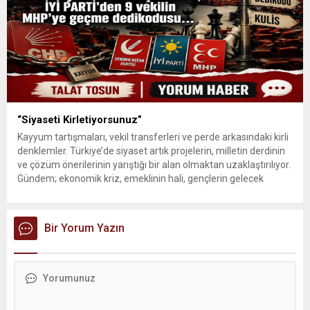
“Siyaseti Kirletiyorsunuz”
Kayyum tartışmaları, vekil transferleri ve perde arkasındaki kirli
denklemler. Türkiye’de siyaset artık projelerin, milletin derdinin
ve çözüm önerilerinin yarıştığı bir alan olmaktan uzaklaştırılıyor.
Gündem; ekonomik kriz, emeklinin hali, gençlerin gelecek
kaygısı ya da üretim politikaları yerine “kim hangi partiye
geçecek”, “kime kayyum atanacak”, “hangi belediye hangi
operasyonla anılacak” başlıklarına sıkıştırılıyor....
Bir Yorum Yazın