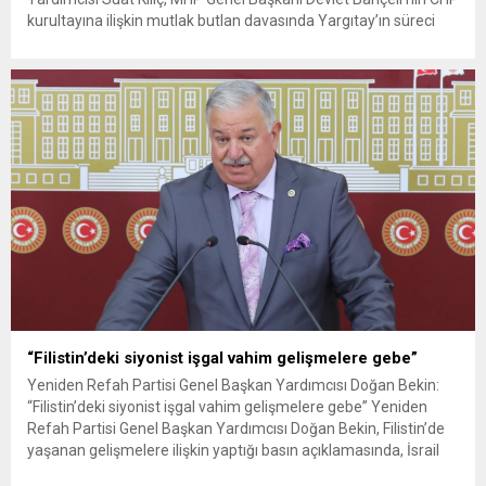
kurultayına ilişkin mutlak butlan davasında Yargıtay’ın süreci
hızlandırması yönündeki çağrısına destek vererek, “Yargıtay,
CHP hakkındaki mutlak butlan davasında kararını hızla ortaya
koymalıdır. Son nokta neyse...
“Filistin’deki siyonist işgal vahim gelişmelere gebe”
Yeniden Refah Partisi Genel Başkan Yardımcısı Doğan Bekin:
“Filistin’deki siyonist işgal vahim gelişmelere gebe” Yeniden
Refah Partisi Genel Başkan Yardımcısı Doğan Bekin, Filistin’de
yaşanan gelişmelere ilişkin yaptığı basın açıklamasında, İsrail
Başbakanı Netanyahu’nun son açıklamalarının Gazze’deki