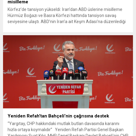
misilleme
Körfez’de tansiyon yükseldi: İran’dan ABD üslerine misilleme
Hürmüz Boğazı ve Basra Körfezi hattında tansiyon savaş
seviyesine ulaştı. ABD’nin İran’a ait Keşm Adası’na düzenlediği
hava saldırısına misilleme yapan İran Devrim Muhafızları
Ordusu, Kuveyt ve Bahreyn’de Amerikan askerlerinin konuşlu
olduğu stratejik üsleri ve ABD 5. Filo Karargâhı’nu füze ve
kamikaze insansız hava...
Yeniden Refah’tan Bahçeli’nin çağrısına destek
“Yargıtay, CHP hakkındaki mutlak butlan davasında kararını
hızla ortaya koymalıdır” Yeniden Refah Partisi Genel Başkan
Yardımcısı Suat Kılıç, MHP Genel Başkanı Devlet Bahçeli’nin CHP