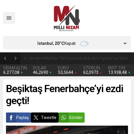
İstanbul,
20
°C
Kapalı
CHP’de Günaydın ve Başarır’ın grup başkanvekilliği düştü
GRAM ALTIN
DOLAR
EURO
STERLİN
BIST 100
6.277,08
46,2690
53,5644
62,0973
13.938,48
Beşiktaş Fenerbahçe’yi ezdi
geçti!
Paylaş
Tweetle
Gönder