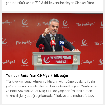
görüntüsünü ve bin 700 Akbil kaydını inceleyen Cinayet Büro
ekipleri, cinayeti işlediğini itiraf eden maktulün akrabası Bülent
G. ile azmettirici olduğu öne sürülen 2...
Yeniden Refah’tan CHP’ye kritik çağrı
“Türkiye’yi meşgul etmeyin, iktidarın ekmeğine de daha fazla
yağ sürmeyin” Yeniden Refah Partisi Genel Başkan Yardımcısı
ve Parti Sözcüsü Suat Kılıç, CHP’de yaşanan ‘mutlak butlan’
krizine ilişkin yaptığı açıklamada, “Türkiye ana muhalefetsiz,
ana muhalefet gündemsiz kalmamalıdır. Bir an önce anlaşın,