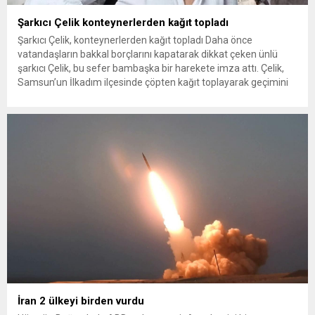
Şarkıcı Çelik konteynerlerden kağıt topladı
Şarkıcı Çelik, konteynerlerden kağıt topladı Daha önce
vatandaşların bakkal borçlarını kapatarak dikkat çeken ünlü
şarkıcı Çelik, bu sefer bambaşka bir harekete imza attı. Çelik,
Samsun’un İlkadım ilçesinde çöpten kağıt toplayarak geçimini
sağlayan Serpil Hanım’a destek oldu. Çelik, sokaklardaki
konteynerlerden kağıt topladı. Ünlü şarkıcı Çelik, Samsun’un
İlkadım ilçesinde çöpten kağıt toplayarak...
İran 2 ülkeyi birden vurdu