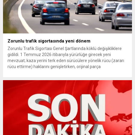
Zorunlu trafik sigortasında yeni dönem
Zorunlu Trafik Sigortası Genel Şartlarında köklü değişikliklere
gidildi. 1 Temmuz 2026 itibarıyla yürürlüğe girecek yeni
mevzuat; kaza yerini terk eden sürücülere yönelik rücu (zararı
rücu ettirme) haklarını genişletirken, orijinal parça
kullanımındaki yaş sınırını kaldırıyor ve değer kaybı
ödemelerinde hak sahibinin başvuru şartını otomatik hale
getiriyor. Hazine Müsteşarlığına bağlı ilgili kurumlarca...