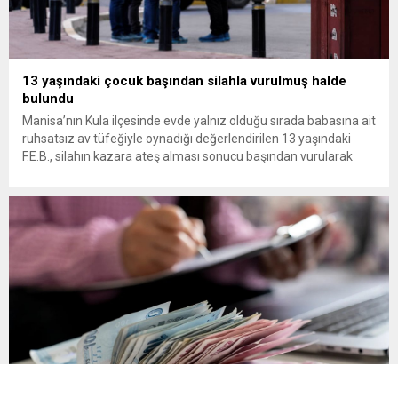
13 yaşındaki çocuk başından silahla vurulmuş halde
bulundu
Manisa’nın Kula ilçesinde evde yalnız olduğu sırada babasına ait
ruhsatsız av tüfeğiyle oynadığı değerlendirilen 13 yaşındaki
F.E.B., silahın kazara ateş alması sonucu başından vurularak
hayatını kaybetti. Manisa’nın Kula ilçesine bağlı Bebekli
Mahallesi’nde meydana gelen olayda, 13 yaşındaki bir çocuk
evinde başından silahla vurulmuş halde ölü bulundu. Edinilen
bilgilere göre, mahalledeki...