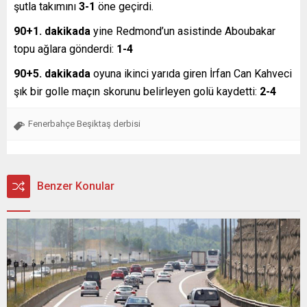
şutla takımını
3-1
öne geçirdi.
90+1. dakikada
yine Redmond’un asistinde Aboubakar
topu ağlara gönderdi:
1-4
90+5. dakikada
oyuna ikinci yarıda giren İrfan Can Kahveci
şık bir golle maçın skorunu belirleyen golü kaydetti:
2-4
Fenerbahçe Beşiktaş derbisi
Benzer Konular