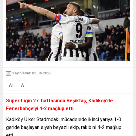
Yayınlama: 02.04.2023
A
A
+
-
Süper Ligin 27. haftasında Beşiktaş, Kadıköy’de
Fenerbahçe’yi 4-2 mağlup etti.
Kadıköy Ülker Stadı’ndaki mücadelede ikinci yarıya 1-0
geride başlayan siyah beyazlı ekip, rakibini 4-2 mağlup
etti.