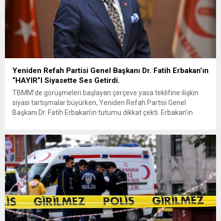
Yeniden Refah Partisi Genel Başkanı Dr. Fatih Erbakan’ın
“HAYIR”I Siyasette Ses Getirdi.
TBMM’de görüşmeleri başlayan çerçeve yasa teklifine ilişkin
siyasi tartışmalar büyürken, Yeniden Refah Partisi Genel
Başkanı Dr. Fatih Erbakan’ın tutumu dikkat çekti. Erbakan’ın
terör örgütü elebaşı Abdullah Öcalan’a “umut hakkı”
tartışmaları ve çerçeve yasa konusundaki karşı duruşuna Zafer
Partisi Genel Başkanı Ümit Özdağ’dan dikkat çeken destek
geldi. Türkiye Büyük Millet Meclisi’nde...