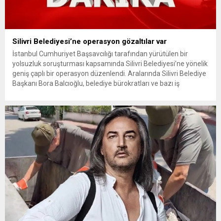
Silivri Belediyesi’ne operasyon gözaltılar var
İstanbul Cumhuriyet Başsavcılığı tarafından yürütülen bir
yolsuzluk soruşturması kapsamında Silivri Belediyesi’ne yönelik
geniş çaplı bir operasyon düzenlendi. Aralarında Silivri Belediye
Başkanı Bora Balcıoğlu, belediye bürokratları ve bazı iş
insanlarının da bulunduğu çok sayıda kişi hakkında gözaltı kararı
uygulandı. Emniyet güçlerinin belediye binasındaki teknik
inceleme ve arama çalışmaları devam ediyor. İstanbul’da...