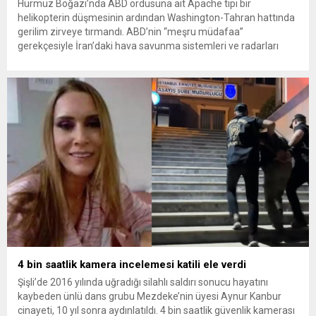
Hürmüz Boğazı’nda ABD ordusuna ait Apache tipi bir
helikopterin düşmesinin ardından Washington-Tahran hattında
gerilim zirveye tırmandı. ABD’nin “meşru müdafaa”
gerekçesiyle İran’daki hava savunma sistemleri ve radarları
vurmasına, İran Devrim Muhafızları Bahreyn ve Ürdün’deki
Amerikan askeri üslerini hedef alarak sert karşılık verdi. Tahran,
yeni bir ABD saldırısına anında yanıt verileceğini duyurdu....
4 bin saatlik kamera incelemesi katili ele verdi
Şişli’de 2016 yılında uğradığı silahlı saldırı sonucu hayatını
kaybeden ünlü dans grubu Mezdeke’nin üyesi Aynur Kanbur
cinayeti, 10 yıl sonra aydınlatıldı. 4 bin saatlik güvenlik kamerası