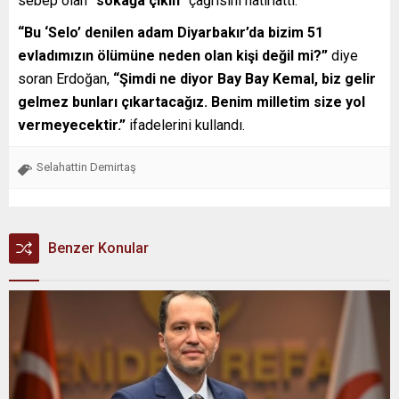
sebep olan
“sokağa çıkın”
çağrısını hatırlattı.
“Bu ‘Selo’ denilen adam Diyarbakır’da bizim 51
evladımızın ölümüne neden olan kişi değil mi?”
diye
soran Erdoğan,
“Şimdi ne diyor Bay Bay Kemal, biz gelir
gelmez bunları çıkartacağız. Benim milletim size yol
vermeyecektir.”
ifadelerini kullandı.
Selahattin Demirtaş
Benzer Konular