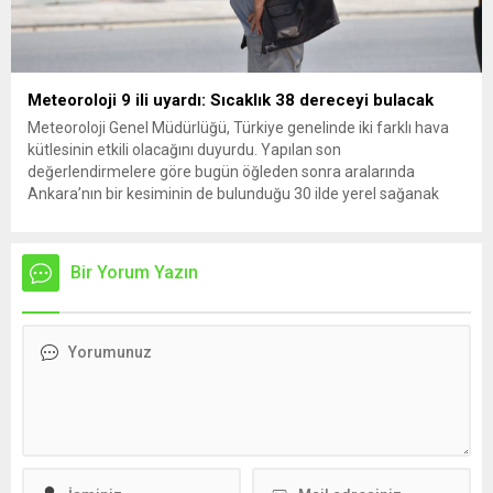
Meteoroloji 9 ili uyardı: Sıcaklık 38 dereceyi bulacak
Meteoroloji Genel Müdürlüğü, Türkiye genelinde iki farklı hava
kütlesinin etkili olacağını duyurdu. Yapılan son
değerlendirmelere göre bugün öğleden sonra aralarında
Ankara’nın bir kesiminin de bulunduğu 30 ilde yerel sağanak
yağış geçişleri beklenirken; Ege ve Güneydoğu Anadolu
bölgelerindeki 9 ilde ise hava sıcaklıkları mevsim normallerinin
üzerine çıkarak yaz değerlerine ulaşacak. Ayrıca...
Bir Yorum Yazın