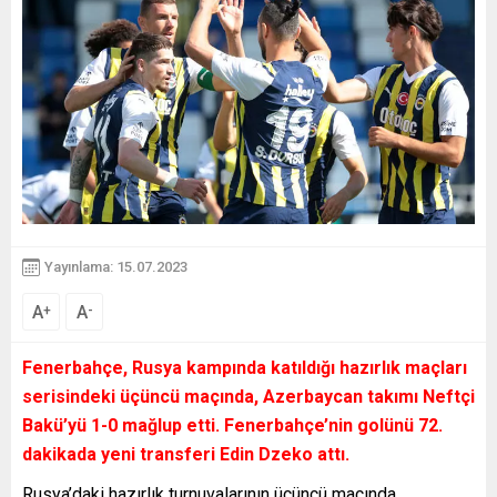
Yayınlama: 15.07.2023
A
A
+
-
Fenerbahçe, Rusya kampında katıldığı hazırlık maçları
serisindeki üçüncü maçında, Azerbaycan takımı Neftçi
Bakü’yü 1-0 mağlup etti. Fenerbahçe’nin golünü 72.
dakikada yeni transferi Edin Dzeko attı.
Rusya’daki hazırlık turnuvalarının üçüncü maçında,