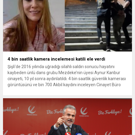
4 bin saatlik kamera incelemesi katili ele verdi
Şişli’de 2016 yılında uğradığı silahlı saldırı sonucu hayatını
kaybeden ünlü dans grubu Mezdeke’nin üyesi Aynur Kanbur
cinayeti, 10 yıl sonra aydınlatıldı. 4 bin saatlik güvenlik kamerası
görüntüsünü ve bin 700 Akbil kaydını inceleyen Cinayet Büro
ekipleri, cinayeti işlediğini itiraf eden maktulün akrabası Bülent
G. ile azmettirici olduğu öne sürülen 2...