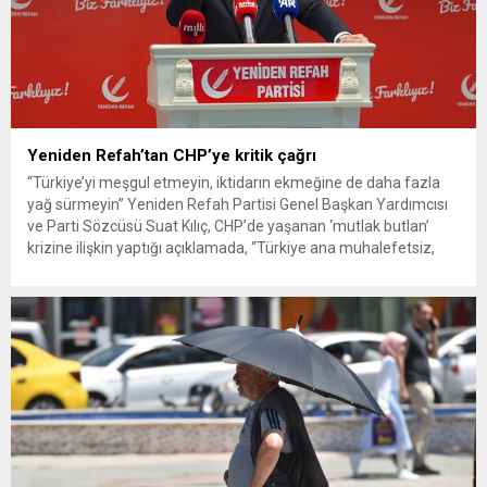
Yeniden Refah’tan CHP’ye kritik çağrı
“Türkiye’yi meşgul etmeyin, iktidarın ekmeğine de daha fazla
yağ sürmeyin” Yeniden Refah Partisi Genel Başkan Yardımcısı
ve Parti Sözcüsü Suat Kılıç, CHP’de yaşanan ‘mutlak butlan’
krizine ilişkin yaptığı açıklamada, “Türkiye ana muhalefetsiz,
ana muhalefet gündemsiz kalmamalıdır. Bir an önce anlaşın,
kurultay kararı alın, sorunun kaynağı değil, çözümün adresi
olun. Türkiye’yi...