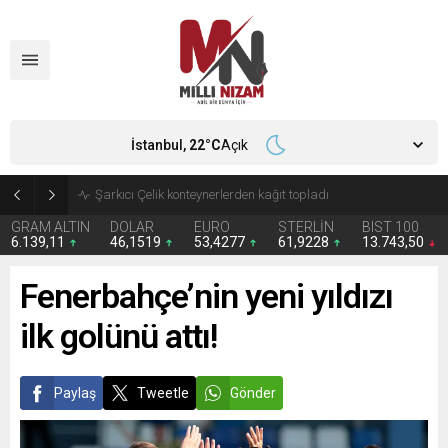
İstanbul,
22
°C
Açık
İran 2 ülkeyi birden vurdu
GRAM ALTIN
DOLAR
EURO
STERLİN
BIST 100
6.139,11
46,1519
53,4277
61,9228
13.743,50
Fenerbahçe’nin yeni yıldızı
ilk golünü attı!
Paylaş
Tweetle
Gönder