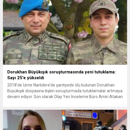
Dorukhan Büyükışık soruşturmasında yeni tutuklama:
Sayı 25’e yükseldi
2018’de İzmir Narlıdere’de şantiyede ölü bulunan Dorukhan
Büyükışık dosyasına ilişkin soruşturmada tutuklamalar artmaya
devam ediyor. Son olarak Olay Yeri İnceleme Büro Amiri Atakan
Kaçar’ın da tutuklanmasıyla dosyadaki tutuklu sayısı 25’e
yükseldi. İzmir’in Narlıdere ilçesinde 2018 yılında şantiyede ölü
bulunan Dorukhan Büyükışık’a ilişkin yeniden açılan
soruşturmada tutuklamalar genişliyor. Son olarak dönemin...