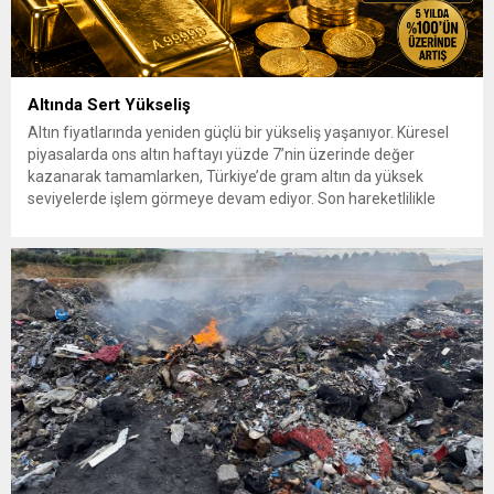
Altında Sert Yükseliş
Altın fiyatlarında yeniden güçlü bir yükseliş yaşanıyor. Küresel
piyasalarda ons altın haftayı yüzde 7’nin üzerinde değer
kazanarak tamamlarken, Türkiye’de gram altın da yüksek
seviyelerde işlem görmeye devam ediyor. Son hareketlilikle
birlikte yatırımcıların gözü yeniden güvenli liman olarak görülen
altına çevrildi. 7 Ağustos 2026’da spot altın yüzde 2,3
yükselerek 4 bin...