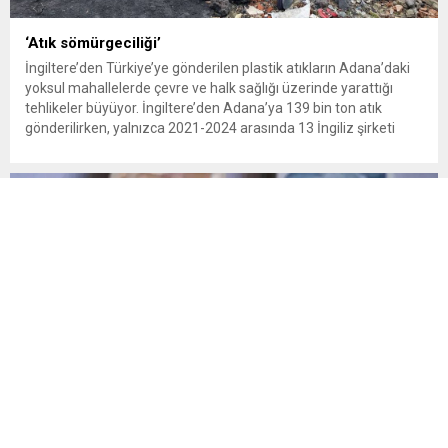
‘Atık sömürgeciliği’
İngiltere’den Türkiye’ye gönderilen plastik atıkların Adana’daki
yoksul mahallelerde çevre ve halk sağlığı üzerinde yarattığı
tehlikeler büyüyor. İngiltere’den Adana’ya 139 bin ton atık
gönderilirken, yalnızca 2021-2024 arasında 13 İngiliz şirketi
Kemal Deniz geri dönüşüm bölgesine 545 sevkiyatla 52 bin ton
plastik atık taşıdı. Sulama kanallarında mikroplastik tespit
edilirken çiftçiler hava, su...
Yanlış gönderilen para nasıl geri alınır?