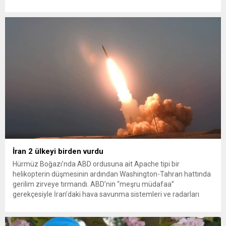
sağlayan Serpil Hanım’a destek oldu. Çelik, sokaklardaki
konteynerlerden kağıt topladı. Ünlü şarkıcı Çelik, Samsun’un
İlkadım ilçesinde çöpten kağıt toplayarak...
İran 2 ülkeyi birden vurdu
Hürmüz Boğazı’nda ABD ordusuna ait Apache tipi bir
helikopterin düşmesinin ardından Washington-Tahran hattında
gerilim zirveye tırmandı. ABD’nin “meşru müdafaa”
gerekçesiyle İran’daki hava savunma sistemleri ve radarları
vurmasına, İran Devrim Muhafızları Bahreyn ve Ürdün’deki
Amerikan askeri üslerini hedef alarak sert karşılık verdi. Tahran,
yeni bir ABD saldırısına anında yanıt verileceğini duyurdu....