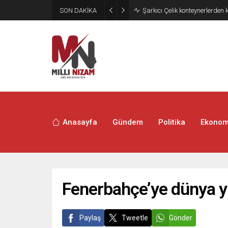
SON DAKİKA
İran 2 ülkeyi birden vurdu
Anasayfa
Gündem
Politika
Ekonom
Fenerbahçe’ye dünya yıl
Paylaş
Tweetle
Gönder