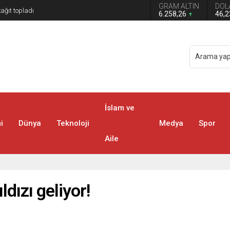
GRAM ALTIN
DOL
6.258,26
46,
İslam ve
i
Dünya
Teknoloji
Medya
Spor
Aile
dızı geliyor!