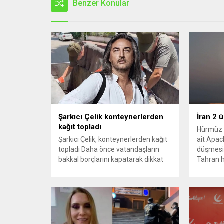
Benzer Konular
Şarkıcı Çelik konteynerlerden
İran 2 
kağıt topladı
Hürmüz 
Şarkıcı Çelik, konteynerlerden kağıt
ait Apach
topladı Daha önce vatandaşların
düşmesi
bakkal borçlarını kapatarak dikkat
Tahran h
çeken ünlü şarkıcı Çelik, bu sefer
tırmand
bambaşka bir harekete imza attı.
gerekçes
Çelik, Samsun’un İlkadım ilçesinde
savunma 
çöpten kağıt toplayarak geçimini
vurmasın
sağlayan Serpil Hanım’a destek
Bahreyn
oldu. Çelik, sokaklardaki
askeri üs