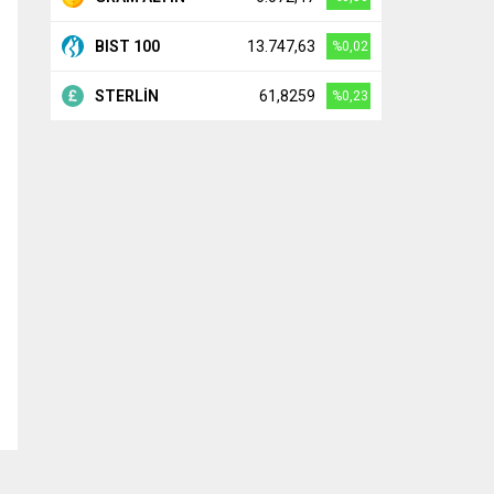
BIST 100
13.747,63
%0,02
STERLİN
61,8259
%0,23