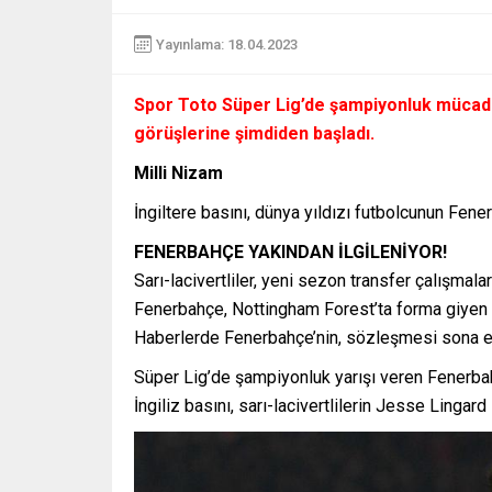
Yayınlama: 18.04.2023
Spor Toto Süper Lig’de şampiyonluk mücade
görüşlerine şimdiden başladı.
Milli Nizam
İngiltere basını, dünya yıldızı futbolcunun Fen
FENERBAHÇE YAKINDAN İLGİLENİYOR!
Sarı-lacivertliler, yeni sezon transfer çalışmala
Fenerbahçe, Nottingham Forest’ta forma giyen d
Haberlerde Fenerbahçe’nin, sözleşmesi sona ere
Süper Lig’de şampiyonluk yarışı veren Fenerbahç
İngiliz basını, sarı-lacivertlilerin Jesse Lingard