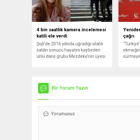
konteynerlerden kağıt topladı. Ünlü
karşılık 
şarkıcı Çelik, Samsun’un İlkadım
saldırısı
ilçesinde çöpten kağıt toplayarak...
duyurdu..
4 bin saatlik kamera incelemesi
Yeniden
katili ele verdi
çağrı
Şişli’de 2016 yılında uğradığı silahlı
“Türkiye
saldırı sonucu hayatını kaybeden
ekmeğin
ünlü dans grubu Mezdeke’nin üyesi
sürmeyin
Aynur Kanbur cinayeti, 10 yıl sonra
Genel Ba
aydınlatıldı. 4 bin saatlik güvenlik
Sözcüsü 
kamerası görüntüsünü ve bin 700
‘mutlak b
Akbil kaydını inceleyen Cinayet Büro
açıklama
ekipleri, cinayeti işlediğini itiraf eden
Bir Yorum Yazın
muhalef
maktulün akrabası Bülent G. ile
gündemsi
azmettirici olduğu öne sürülen 2...
önce anla
sorunun 
adresi ol