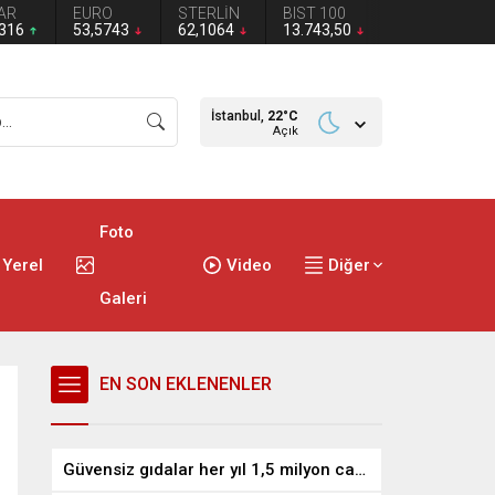
AR
EURO
STERLİN
BIST 100
2316
53,5743
62,1064
13.743,50
İstanbul,
22
°C
Açık
Foto
Yerel
Video
Diğer
Galeri
EN SON EKLENENLER
Güvensiz gıdalar her yıl 1,5 milyon can alıyor