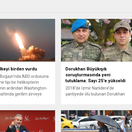
ülkeyi birden vurdu
Dorukhan Büyükışık
soruşturmasında yeni
Boğazı’nda ABD ordusuna
tutuklama: Sayı 25’e yükseldi
e tipi bir helikopterin
nin ardından Washington-
2018’de İzmir Narlıdere’de
attında gerilim zirveye
şantiyede ölü bulunan Dorukhan
ı. ABD’nin “meşru müdafaa”
Büyükışık dosyasına ilişkin
iyle İran’daki hava
soruşturmada tutuklamalar
sistemleri ve radarları
artmaya devam ediyor. Son olarak
a, İran Devrim Muhafızları
Olay Yeri İnceleme Büro Amiri
 ve Ürdün’deki Amerikan
Atakan Kaçar’ın da tutuklanmasıyla
lerini hedef alarak sert
dosyadaki tutuklu sayısı 25’e