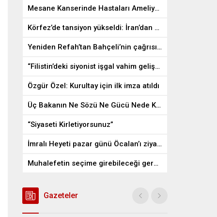
Mesane Kanserinde Hastaları Ameliyattan Kurtaran İlaç
Körfez’de tansiyon yükseldi: İran’dan ABD üslerine misilleme
Yeniden Refah’tan Bahçeli’nin çağrısına destek
“Filistin’deki siyonist işgal vahim gelişmelere gebe”
Özgür Özel: Kurultay için ilk imza atıldı
Üç Bakanın Ne Sözü Ne Gücü Nede Kudreti Yetmedi
“Siyaseti Kirletiyorsunuz”
İmralı Heyeti pazar günü Öcalan’ı ziyaret edecek
Muhalefetin seçime girebileceği gerçek bir alan kalmayabilir
Gazeteler