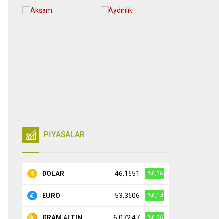
PİYASALAR
DOLAR
46,1551
%0,06
EURO
53,3506
%0,14
GRAM ALTIN
6.072,47
%0,56