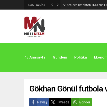
SON DAKİKA
CHP’de Günaydın ve Başarır’ı
Anasayfa
Gündem
Politika
Ekonom
Gökhan Gönül futbola v
Paylaş
Tweetle
Gönder