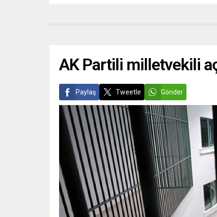
AK Partili milletvekili aç
Paylaş
Tweetle
Gönder