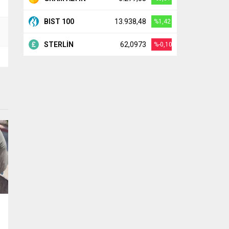
BIST 100
13.938,48
%1,42
STERLİN
62,0973
%-0,10