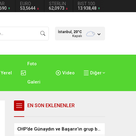
AR
EURO
STERLİN
BIST 100
2690
53,5644
62,0973
13.938,48
İstanbul,
20
°C
Kapalı
Foto
Yerel
Video
Diğer
Galeri
EN SON EKLENENLER
CHP’de Günaydın ve Başarır’ın grup başkanvekilliği düştü