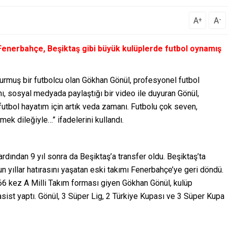
A
A
+
-
 Fenerbahçe, Beşiktaş gibi büyük kulüplerde futbol oynamış
 kurmuş bir futbolcu olan Gökhan Gönül, profesyonel futbol
ını, sosyal medyada paylaştığı bir video ile duyuran Gönül,
futbol hayatım için artık veda zamanı. Futbolu çok seven,
ek dileğiyle…” ifadelerini kullandı.
rdından 9 yıl sonra da Beşiktaş’a transfer oldu. Beşiktaş’ta
un yıllar hatırasını yaşatan eski takımı Fenerbahçe’ye geri döndü.
 66 kez A Milli Takım forması giyen Gökhan Gönül, kulüp
sist yaptı. Gönül, 3 Süper Lig, 2 Türkiye Kupası ve 3 Süper Kupa