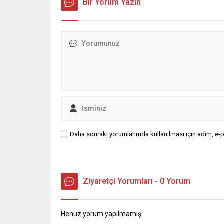
Bahreyn ve Ürdün’deki Amerikan
Bir Yorum Yazın
ekipleri,
askeri üslerini hedef alarak sert
maktulün
karşılık verdi. Tahran, yeni bir ABD
azmettiri
saldırısına anında yanıt verileceğini
duyurdu....
Daha sonraki yorumlarımda kullanılması için adım, e-p
Ziyaretçi Yorumları - 0 Yorum
Henüz yorum yapılmamış.