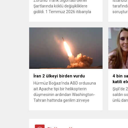
Zorunlu Trafik Sigortası Genel
İstanbul
Şartlarında köklü değişikliklere
tarafınd
gidildi. 1 Temmuz 2026 itibarıyla
soruştur
yürürlüğe girecek yeni mevzuat;
Belediyes
kaza yerini terk eden sürücülere
operasyo
yönelik rücu (zararı rücu ettirme)
Silivri 
haklarını genişletirken, orijinal parça
Balcıoğlu
kullanımındaki yaş sınırını kaldırıyor
bazı iş 
ve değer kaybı ödemelerinde hak
çok sayı
sahibinin başvuru şartını otomatik
kararı u
hale getiriyor. Hazine
belediye
Müsteşarlığına bağlı ilgili
inceleme
kurumlarca...
devam ed
İran 2 ülkeyi birden vurdu
4 bin s
katili e
Hürmüz Boğazı’nda ABD ordusuna
ait Apache tipi bir helikopterin
Şişli’de 
düşmesinin ardından Washington-
saldırı 
Tahran hattında gerilim zirveye
ünlü dan
tırmandı. ABD’nin “meşru müdafaa”
Aynur Ka
gerekçesiyle İran’daki hava
aydınlatı
savunma sistemleri ve radarları
kamerası
vurmasına, İran Devrim Muhafızları
Akbil ka