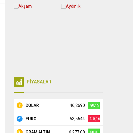
PİYASALAR
DOLAR
46,2690
%0,15
EURO
53,5644
%-0,16
GRAM ALTIN
6.277,08
%0,31