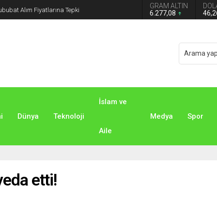
GRAM ALTIN
DOL
n grup başkanvekilliği düştü
6.277,08
46,
İslam ve
i
Dünya
Teknoloji
Medya
Spor
Aile
eda etti!