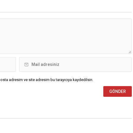
 cinayeti işlediğini itiraf eden
muhalefetsiz, ana muhalefet
 akrabası Bülent G. ile
gündemsiz kalmamalıdır. Bir an
ci olduğu öne sürülen 2...
önce anlaşın, kurultay kararı alın,
sorunun kaynağı değil, çözümün
adresi olun. Türkiye’yi...
osta adresim ve site adresim bu tarayıcıya kaydedilsin.