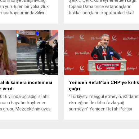
 Cumhuriyet Başsavcılığı
Şarkıcı Çelik, konteynerlerden kağıt
an yürütülen bir yolsuzluk
topladı Daha önce vatandaşların
ması kapsamında Silivri
bakkal borçlarını kapatarak dikkat
i’ne yönelik geniş çaplı bir
çeken ünlü şarkıcı Çelik, bu sefer
n düzenlendi. Aralarında
bambaşka bir harekete imza attı.
Belediye Başkanı Bora
Çelik, Samsun’un İlkadım ilçesinde
, belediye bürokratları ve
çöpten kağıt toplayarak geçimini
insanlarının da bulunduğu
sağlayan Serpil Hanım’a destek
da kişi hakkında gözaltı
oldu. Çelik, sokaklardaki
ygulandı. Emniyet güçlerinin
konteynerlerden kağıt topladı. Ünlü
 binasındaki teknik
şarkıcı Çelik, Samsun’un İlkadım
 ve arama çalışmaları
ilçesinde çöpten kağıt toplayarak...
iyor. İstanbul’da...
aatlik kamera incelemesi
Yeniden Refah’tan CHP’ye kriti
le verdi
çağrı
2016 yılında uğradığı silahlı
“Türkiye’yi meşgul etmeyin, iktidarın
sonucu hayatını kaybeden
ekmeğine de daha fazla yağ
s grubu Mezdeke’nin üyesi
sürmeyin” Yeniden Refah Partisi
nbur cinayeti, 10 yıl sonra
Genel Başkan Yardımcısı ve Parti
ldı. 4 bin saatlik güvenlik
Sözcüsü Suat Kılıç, CHP’de yaşanan
 görüntüsünü ve bin 700
‘mutlak butlan’ krizine ilişkin yaptığı
ydını inceleyen Cinayet Büro
açıklamada, “Türkiye ana