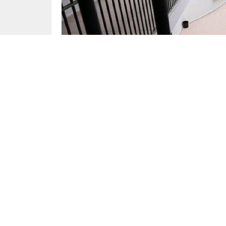
Yayınlama: 19.06.2023
Milyonlarca insanın merakla beklediği af ko
açıklamalarıyla tekrardan gündeme geldi. Af 
ancak bir af çalışması var, bir af gelebilir” i
Daha öncede sık sık gündeme gelen ve milyonlarc
Diyarbakır Milletvekili Ensarioğlu’ndan açıkla
konusunda çalışma yürüttüklerini dile getirdi.