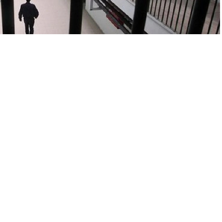
A
A
+
-
nusu AK Parti Diyarbakır Milletvekili Galip Ensarioğlu’nun
tartışmaları ile ilgili konuşan Ensarioğlu, “Genel af değil
fadelerini kullandı.
a insanın merakla beklediği af tartışmalarıyla ilgili AK Parti
ma geldi. Ensarioğlu genel affın hemen olmayacağını ama af