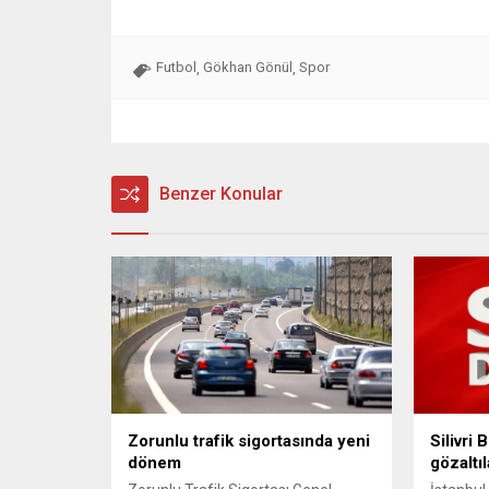
Futbol
Gökhan Gönül
Spor
,
,
Benzer Konular
Zorunlu trafik sigortasında yeni
Silivri
dönem
gözaltıl