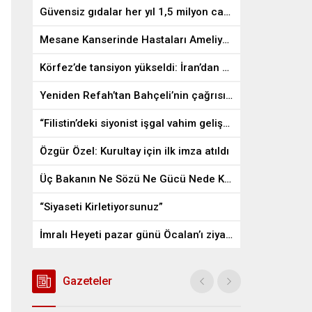
Güvensiz gıdalar her yıl 1,5 milyon can alıyor
Mesane Kanserinde Hastaları Ameliyattan Kurtaran İlaç
Körfez’de tansiyon yükseldi: İran’dan ABD üslerine misilleme
Yeniden Refah’tan Bahçeli’nin çağrısına destek
“Filistin’deki siyonist işgal vahim gelişmelere gebe”
Özgür Özel: Kurultay için ilk imza atıldı
Üç Bakanın Ne Sözü Ne Gücü Nede Kudreti Yetmedi
“Siyaseti Kirletiyorsunuz”
İmralı Heyeti pazar günü Öcalan’ı ziyaret edecek
Gazeteler