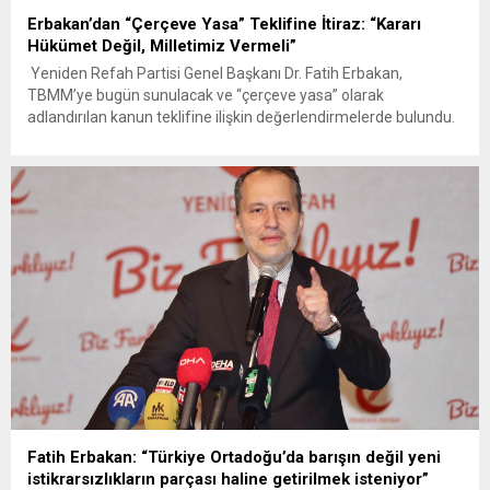
Erbakan’dan “Çerçeve Yasa” Teklifine İtiraz: “Kararı
Hükümet Değil, Milletimiz Vermeli”
Yeniden Refah Partisi Genel Başkanı Dr. Fatih Erbakan,
TBMM’ye bugün sunulacak ve “çerçeve yasa” olarak
adlandırılan kanun teklifine ilişkin değerlendirmelerde bulundu.
Erbakan, örgütün tasfiyesini içeren hükümler nedeniyle teklife
‘hayır’ demeyi doğru bulmadıklarını belirterek, “PKK/KCK üyesi
teröristlerin akıbeti ile ilgili kararı devlet kadroları ya da hükümet
ortaklarının değil; şehit aileleri ve...
Fatih Erbakan: “Türkiye Ortadoğu’da barışın değil yeni
istikrarsızlıkların parçası haline getirilmek isteniyor”