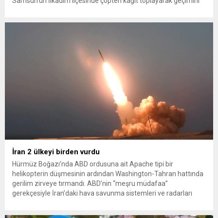
Samsun’un İlkadım ilçesinde çöpten kağıt toplayarak geçimini
sağlayan Serpil Hanım’a destek oldu. Çelik, sokaklardaki
konteynerlerden kağıt topladı. Ünlü şarkıcı Çelik, Samsun’un
İlkadım ilçesinde çöpten kağıt toplayarak...
İran 2 ülkeyi birden vurdu
Hürmüz Boğazı’nda ABD ordusuna ait Apache tipi bir
helikopterin düşmesinin ardından Washington-Tahran hattında
gerilim zirveye tırmandı. ABD’nin “meşru müdafaa”
gerekçesiyle İran’daki hava savunma sistemleri ve radarları
vurmasına, İran Devrim Muhafızları Bahreyn ve Ürdün’deki
Amerikan askeri üslerini hedef alarak sert karşılık verdi. Tahran,