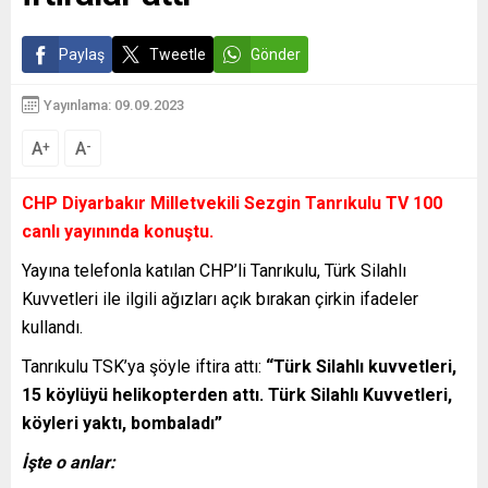
Paylaş
Tweetle
Gönder
Yayınlama: 09.09.2023
A
A
+
-
CHP Diyarbakır Milletvekili Sezgin Tanrıkulu TV 100
canlı yayınında konuştu.
Yayına telefonla katılan CHP’li Tanrıkulu, Türk Silahlı
Kuvvetleri ile ilgili ağızları açık bırakan çirkin ifadeler
kullandı.
Tanrıkulu TSK’ya şöyle iftira attı:
“Türk Silahlı kuvvetleri,
15 köylüyü helikopterden attı. Türk Silahlı Kuvvetleri,
köyleri yaktı, bombaladı”
İşte o anlar: