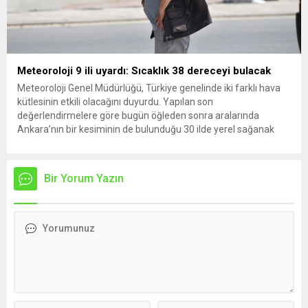
Meteoroloji 9 ili uyardı: Sıcaklık 38 dereceyi bulacak
Meteoroloji Genel Müdürlüğü, Türkiye genelinde iki farklı hava
kütlesinin etkili olacağını duyurdu. Yapılan son
değerlendirmelere göre bugün öğleden sonra aralarında
Ankara’nın bir kesiminin de bulunduğu 30 ilde yerel sağanak
yağış geçişleri beklenirken; Ege ve Güneydoğu Anadolu
bölgelerindeki 9 ilde ise hava sıcaklıkları mevsim normallerinin
üzerine çıkarak yaz değerlerine ulaşacak. Ayrıca...
Bir Yorum Yazın