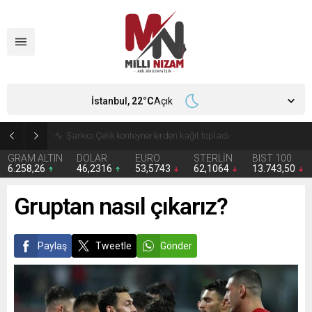
İstanbul,
22
°C
Açık
İran 2 ülkeyi birden vurdu
GRAM ALTIN
DOLAR
EURO
STERLİN
BIST 100
6.258,26
46,2316
53,5743
62,1064
13.743,50
Gruptan nasıl çıkarız?
Paylaş
Tweetle
Gönder