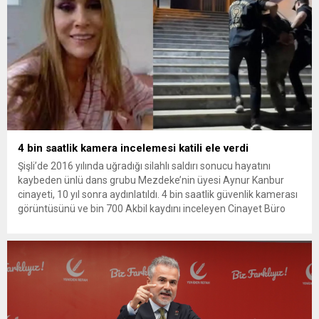
4 bin saatlik kamera incelemesi katili ele verdi
Şişli’de 2016 yılında uğradığı silahlı saldırı sonucu hayatını
kaybeden ünlü dans grubu Mezdeke’nin üyesi Aynur Kanbur
cinayeti, 10 yıl sonra aydınlatıldı. 4 bin saatlik güvenlik kamerası
görüntüsünü ve bin 700 Akbil kaydını inceleyen Cinayet Büro
ekipleri, cinayeti işlediğini itiraf eden maktulün akrabası Bülent
G. ile azmettirici olduğu öne sürülen 2...