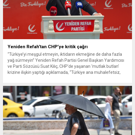
Yeniden Refah’tan CHP’ye kritik çağrı
“Türkiye’yi meşgul etmeyin, iktidarın ekmeğine de daha fazla
yağ sürmeyin” Yeniden Refah Partisi Genel Başkan Yardımcısı
ve Parti Sözcüsü Suat Kılıç, CHP’de yaşanan ‘mutlak butlan’
krizine ilişkin yaptığı açıklamada, “Türkiye ana muhalefetsiz,
ana muhalefet gündemsiz kalmamalıdır. Bir an önce anlaşın,
kurultay kararı alın, sorunun kaynağı değil, çözümün adresi
olun. Türkiye’yi...