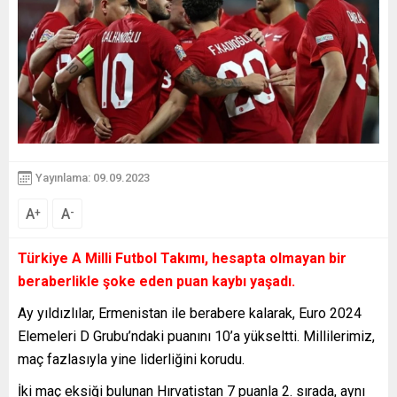
Yayınlama: 09.09.2023
A
A
+
-
Türkiye A Milli Futbol Takımı, hesapta olmayan bir
beraberlikle şoke eden puan kaybı yaşadı.
Ay yıldızlılar, Ermenistan ile berabere kalarak, Euro 2024
Elemeleri D Grubu’ndaki puanını 10’a yükseltti. Millilerimiz,
maç fazlasıyla yine liderliğini korudu.
İki maç eksiği bulunan Hırvatistan 7 puanla 2. sırada, aynı