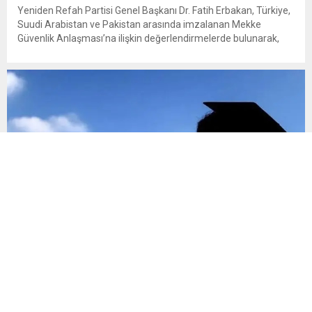
Yeniden Refah Partisi Genel Başkanı Dr. Fatih Erbakan, Türkiye,
Suudi Arabistan ve Pakistan arasında imzalanan Mekke
Güvenlik Anlaşması’na ilişkin değerlendirmelerde bulunarak,
Türkiye’nin Ortadoğu’da barışın tesisi yönünde çözümün bir
parçası olmaktan çok, sorunun bir parçası haline getirilmeye
çalışıldığı uyarısında bulundu. Erbakan, bölge ülkelerini karşı
karşıya getirebilecek girişimlere karşı D-8 Teşkilatı’nın
öncülüğünde...
Öğrenci affı Resmî Gazete’de
Öğrenci affına ilişkin düzenleme Resmî Gazete’de
yayımlanarak yürürlüğe girdi. Düzenlemeyle üniversitelerle
ilişiği kesilen veya kayıt hakkı kazandığı halde kayıt