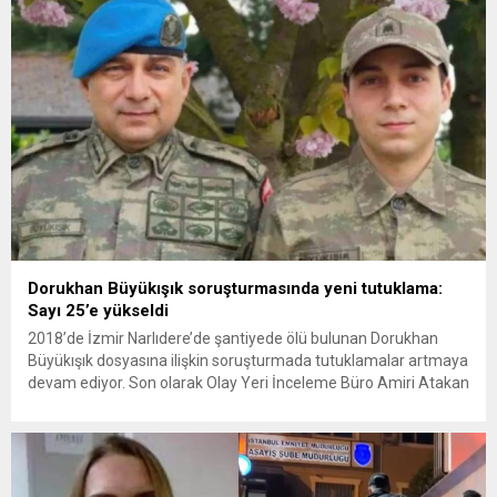
yeni bir ABD saldırısına anında yanıt verileceğini duyurdu....
Dorukhan Büyükışık soruşturmasında yeni tutuklama:
Sayı 25’e yükseldi
2018’de İzmir Narlıdere’de şantiyede ölü bulunan Dorukhan
Büyükışık dosyasına ilişkin soruşturmada tutuklamalar artmaya
devam ediyor. Son olarak Olay Yeri İnceleme Büro Amiri Atakan
Kaçar’ın da tutuklanmasıyla dosyadaki tutuklu sayısı 25’e
yükseldi. İzmir’in Narlıdere ilçesinde 2018 yılında şantiyede ölü
bulunan Dorukhan Büyükışık’a ilişkin yeniden açılan
soruşturmada tutuklamalar genişliyor. Son olarak dönemin...