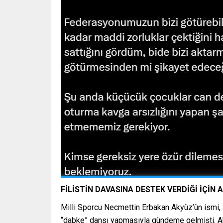
FİLİSTİN DAVASINA DESTEK VERDİĞİ İÇİN 
Milli Sporcu Necmettin Erbakan Akyüz’ün ismi, Ş
“dabke” dansı yapmasıyla gündeme gelmişti. A