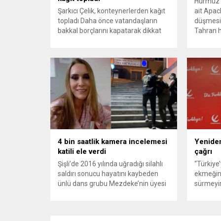
Hürmüz 
Şarkıcı Çelik, konteynerlerden kağıt
ait Apach
topladı Daha önce vatandaşların
düşmesi
bakkal borçlarını kapatarak dikkat
Tahran h
çeken ünlü şarkıcı Çelik, bu sefer
tırmand
bambaşka bir harekete imza attı.
gerekçes
Çelik, Samsun’un İlkadım ilçesinde
savunma 
çöpten kağıt toplayarak geçimini
vurmasın
sağlayan Serpil Hanım’a destek
Bahreyn
oldu. Çelik, sokaklardaki
askeri üs
konteynerlerden kağıt topladı. Ünlü
karşılık 
şarkıcı Çelik, Samsun’un İlkadım
saldırısı
ilçesinde çöpten kağıt toplayarak...
duyurdu..
4 bin saatlik kamera incelemesi
Yeniden
katili ele verdi
çağrı
Şişli’de 2016 yılında uğradığı silahlı
“Türkiye
saldırı sonucu hayatını kaybeden
ekmeğin
ünlü dans grubu Mezdeke’nin üyesi
sürmeyin
Aynur Kanbur cinayeti, 10 yıl sonra
Genel Ba
aydınlatıldı. 4 bin saatlik güvenlik
Sözcüsü 
kamerası görüntüsünü ve bin 700
‘mutlak b