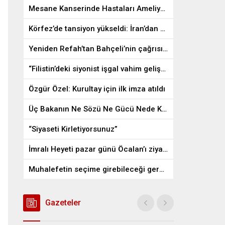
Mesane Kanserinde Hastaları Ameliyattan Kurtaran İlaç
Körfez’de tansiyon yükseldi: İran’dan ABD üslerine misilleme
Yeniden Refah’tan Bahçeli’nin çağrısına destek
“Filistin’deki siyonist işgal vahim gelişmelere gebe”
Özgür Özel: Kurultay için ilk imza atıldı
Üç Bakanın Ne Sözü Ne Gücü Nede Kudreti Yetmedi
“Siyaseti Kirletiyorsunuz”
İmralı Heyeti pazar günü Öcalan’ı ziyaret edecek
Muhalefetin seçime girebileceği gerçek bir alan kalmayabilir
Gazeteler