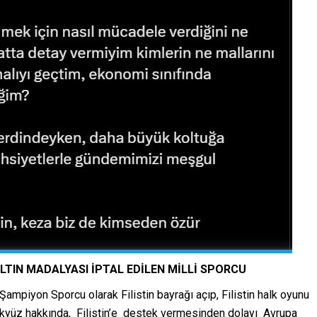
ALTIN MADALYASI İPTAL EDİLEN MİLLİ SPORCU
ampiyon Sporcu olarak Filistin bayrağı açıp, Filistin halk oyunu
kyüz hakkında, Filistin’e destek vermesinden dolayı Avrupa