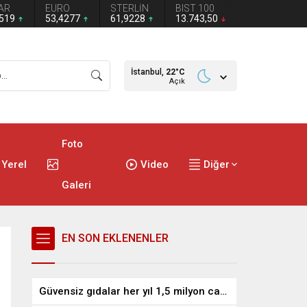
AR
EURO
STERLİN
BIST 100
1519
53,4277
61,9228
13.743,50
İstanbul,
22
°C
Açık
Foto
Yerel
Video
Diğer
Galeri
EN SON EKLENENLER
Güvensiz gıdalar her yıl 1,5 milyon can alıyor