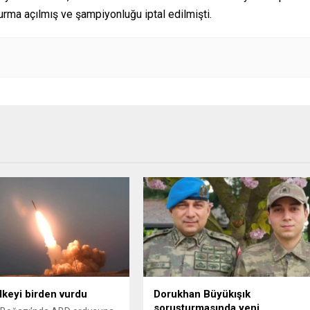
ma açılmış ve şampiyonluğu iptal edilmişti.
ülkeyi birden vurdu
Dorukhan Büyükışık
soruşturmasında yeni