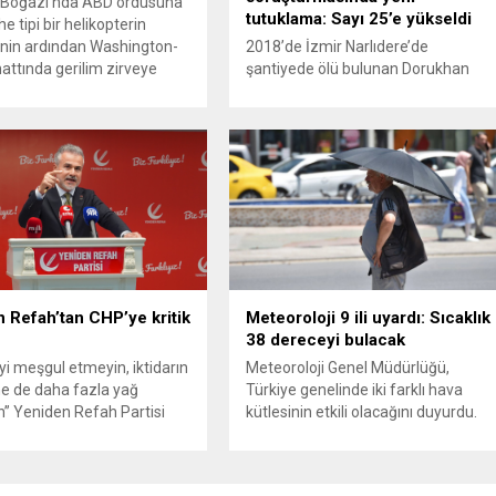
Boğazı’nda ABD ordusuna
tutuklama: Sayı 25’e yükseldi
e tipi bir helikopterin
nin ardından Washington-
2018’de İzmir Narlıdere’de
attında gerilim zirveye
şantiyede ölü bulunan Dorukhan
ı. ABD’nin “meşru müdafaa”
Büyükışık dosyasına ilişkin
iyle İran’daki hava
soruşturmada tutuklamalar
sistemleri ve radarları
artmaya devam ediyor. Son olarak
a, İran Devrim Muhafızları
Olay Yeri İnceleme Büro Amiri
 ve Ürdün’deki Amerikan
Atakan Kaçar’ın da tutuklanmasıyla
lerini hedef alarak sert
dosyadaki tutuklu sayısı 25’e
verdi. Tahran, yeni bir ABD
yükseldi. İzmir’in Narlıdere ilçesinde
na anında yanıt verileceğini
2018 yılında şantiyede ölü bulunan
..
Dorukhan Büyükışık’a ilişkin yeniden
açılan soruşturmada tutuklamalar
genişliyor. Son olarak dönemin...
 Refah’tan CHP’ye kritik
Meteoroloji 9 ili uyardı: Sıcaklık
38 dereceyi bulacak
’yi meşgul etmeyin, iktidarın
Meteoroloji Genel Müdürlüğü,
e de daha fazla yağ
Türkiye genelinde iki farklı hava
” Yeniden Refah Partisi
kütlesinin etkili olacağını duyurdu.
şkan Yardımcısı ve Parti
Yapılan son değerlendirmelere göre
Suat Kılıç, CHP’de yaşanan
bugün öğleden sonra aralarında
utlan’ krizine ilişkin yaptığı
Ankara’nın bir kesiminin de