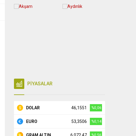
PİYASALAR
DOLAR
46,1551
%0,06
EURO
53,3506
%0,14
GRAM ALTIN
6.072,47
%0,56