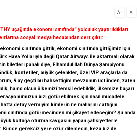
A
A
+
-
HY uçağında ekonomi sınıfında” yolculuk yaptırıldıkları
avırlarına sosyal medya hesabından sert çıktı:
nomi sınıfında gittik, ekonomi sınıfında gittiğimiz için
rk Hava Yollarıyla değil Qatar Airways ile aktarmalı olarak
nin biletleri pahalı diye, Elhamdulillah Dünya Şampiyonu
ndük, konfetiler, büyük çelenkler, özel VİP araçlarla da
yorum, 9 ay geçti bu bahsettiğim mevzunun üstünden, zaten
dik, hamd olsun ülkemizi temsil edebildik, ülkemize başarı
ederasyonumuzun bizi götürebilmek için nasıl mücadele
 hatta detay vermiyim kimlerin ne mallarını sattığını
nomi sınıfında götürmesinden mi şikayet edeceğim? Şu anda
üyük koltuğa oturma kavgasını yapan şahsiyetlerle
Kimse gereksiz yere özür dilemesin, keza biz de