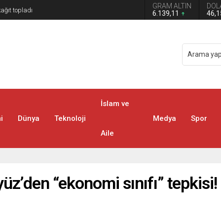
GRAM ALTIN
DOL
6.139,11
46,
İslam ve
i
Dünya
Teknoloji
Medya
Spor
Aile
z’den “ekonomi sınıfı” tepkisi!