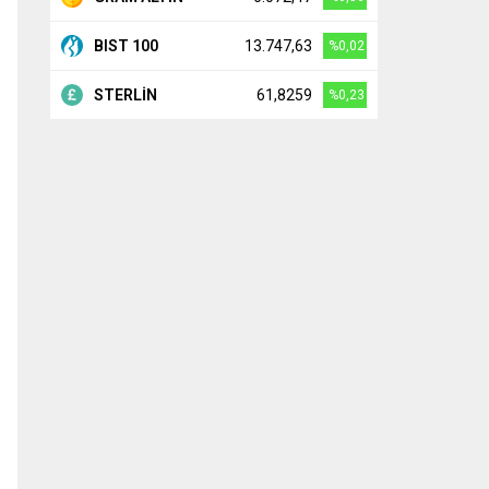
BIST 100
13.747,63
%0,02
STERLİN
61,8259
%0,23