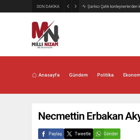
SON DAKİKA
İran 2 ülkeyi birden vurdu
Anasayfa
Gündem
Politika
Ekonom
Necmettin Erbakan Akyü
Paylaş
Tweetle
Gönder