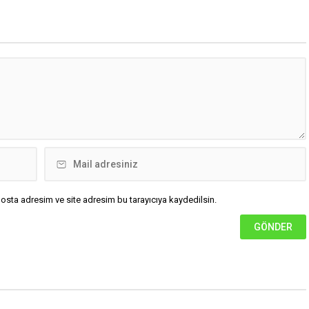
da, “Türkiye ana
bulunduğu 30 ilde yerel sağanak
etsiz, ana muhalefet
yağış geçişleri beklenirken; Ege ve
z kalmamalıdır. Bir an
Güneydoğu Anadolu bölgelerindeki
şın, kurultay kararı alın,
9 ilde ise hava sıcaklıkları mevsim
kaynağı değil, çözümün
normallerinin üzerine çıkarak yaz
un. Türkiye’yi...
değerlerine ulaşacak. Ayrıca...
osta adresim ve site adresim bu tarayıcıya kaydedilsin.