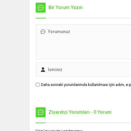
Akbil kaydını inceleyen Cinayet Büro
açıklama
ekipleri, cinayeti işlediğini itiraf eden
Bir Yorum Yazın
muhalef
maktulün akrabası Bülent G. ile
gündemsi
azmettirici olduğu öne sürülen 2...
önce anla
sorunun 
adresi ol
Daha sonraki yorumlarımda kullanılması için adım, e-p
Ziyaretçi Yorumları - 0 Yorum