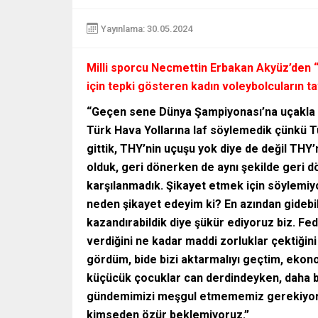
Yayınlama: 30.05.2024
Milli sporcu Necmettin Erbakan Akyüz’den “T
için tepki gösteren kadın voleybolcuların t
“Geçen sene Dünya Şampiyonası’na uçakla eko
Türk Hava Yollarına laf söylemedik çünkü Tü
gittik, THY’nin uçuşu yok diye de değil THY’
olduk, geri dönerken de aynı şekilde geri dö
karşılanmadık. Şikayet etmek için söylemi
neden şikayet edeyim ki? En azından gidebil
kazandırabildik diye şükür ediyoruz biz. F
verdiğini ne kadar maddi zorluklar çektiğini
gördüm, bide bizi aktarmalıyı geçtim, eko
küçücük çocuklar can derdindeyken, daha b
gündemimizi meşgul etmememiz gerekiyor. 
kimseden özür beklemiyoruz.”