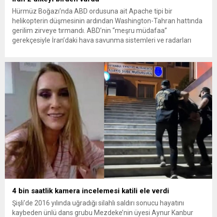
Hürmüz Boğazı’nda ABD ordusuna ait Apache tipi bir
helikopterin düşmesinin ardından Washington-Tahran hattında
gerilim zirveye tırmandı. ABD’nin “meşru müdafaa”
gerekçesiyle İran’daki hava savunma sistemleri ve radarları
vurmasına, İran Devrim Muhafızları Bahreyn ve Ürdün’deki
Amerikan askeri üslerini hedef alarak sert karşılık verdi. Tahran,
yeni bir ABD saldırısına anında yanıt verileceğini duyurdu....
4 bin saatlik kamera incelemesi katili ele verdi
Şişli’de 2016 yılında uğradığı silahlı saldırı sonucu hayatını
kaybeden ünlü dans grubu Mezdeke’nin üyesi Aynur Kanbur