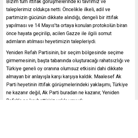
Bizim tüm ittifak görüşmelerinde ki tavrımız ve
taleplerimiz oldukça netti. Öncelikle ilkeli, adil ve
partimizin gücünün dikkate alındığı, dengeli bir ittifak
yapılması ve 14 Mayıs’ta ortaya konulan protokolün biran
önce hayata geçirilip, acilen Gazze ile ilgili somut
adımların atılması heyetimizin talepleriydi.
Yeniden Refah Partisinin, bir seçim bölgesinde seçime
girmemesinin, başta tabanında oluşturacağı rahatsızlığı ve
Türkiye geneli oy oranına olumsuz etkisini dahi dikkate
almayan bir anlayışla karşı karşıya kaldık. Maalesef Ak
Parti heyetinin ittifak görüşmelerindeki yaklaşımı, Türkiye
ne kazanır değil, Ak Parti buradan ne kazanır, Yeniden
Refah’a ne kaybettiririz yaklaşımıydı.
Özetle ittifak için çokta istekli olmayan bir heyetle
görüşmeleri sürdürdük. Ayrıca görüşmelerimiz henüz
devam ederken, Ak Parti tarafı tüm adaylarını açıklamaktan
da geri durmamıştır. Biz ise ittifak görüşmeleri