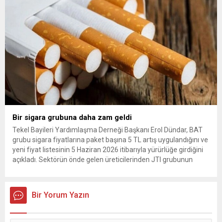
Arda Güler gösterildi. The...
Bir sigara grubuna daha zam geldi
Tekel Bayileri Yardımlaşma Derneği Başkanı Erol Dündar, BAT
grubu sigara fiyatlarına paket başına 5 TL artış uygulandığını ve
yeni fiyat listesinin 5 Haziran 2026 itibarıyla yürürlüğe girdiğini
açıkladı. Sektörün önde gelen üreticilerinden JTI grubunun
gerçekleştirdiği fiyat ayarlamasının hemen ardından, British
American Tobacco (BAT) da zam kararı aldı. Tekel Bayileri
Yardımlaşma...
Bir Yorum Yazın