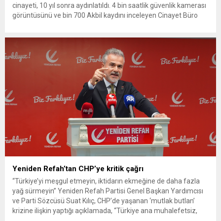
cinayeti, 10 yıl sonra aydınlatıldı. 4 bin saatlik güvenlik kamerası
görüntüsünü ve bin 700 Akbil kaydını inceleyen Cinayet Büro
ekipleri, cinayeti işlediğini itiraf eden maktulün akrabası Bülent
G. ile azmettirici olduğu öne sürülen 2...
Yeniden Refah’tan CHP’ye kritik çağrı
“Türkiye’yi meşgul etmeyin, iktidarın ekmeğine de daha fazla
yağ sürmeyin” Yeniden Refah Partisi Genel Başkan Yardımcısı
ve Parti Sözcüsü Suat Kılıç, CHP’de yaşanan ‘mutlak butlan’
krizine ilişkin yaptığı açıklamada, “Türkiye ana muhalefetsiz,
ana muhalefet gündemsiz kalmamalıdır. Bir an önce anlaşın,