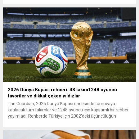
kurultay kararı alın, sorunun kaynağı değil, çözümün adresi
olun. Türkiye’yi...
2026 Dünya Kupası rehberi: 48 takım1248 oyuncu
favoriler ve dikkat çeken yıldızlar
The Guardian, 2026 Dünya Kupası öncesinde turnuvaya
katılacak tüm takımlar ve 1248 oyuncu için kapsamlı bir rehber
yayımladı. Rehberde Türkiye için 2002’deki üçüncülüğün
ardından 22 yıl sonra Dünya Kupası’na dönüş vurgusu
yapılırken, Vincenzo Montella’nın takımı “dünya sahnesinde etki
yaratmaya hazır” olarak değerlendirildi. A Milli Takım’ın yıldızı