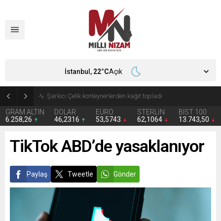
İstanbul,
22
°C
Açık
İran 2 ülkeyi birden vurdu
GRAM ALTIN
DOLAR
EURO
STERLİN
BIST 100
6.258,26
46,2316
53,5743
62,1064
13.743,50
TikTok ABD’de yasaklanıyor
Paylaş
Tweetle
Gönder