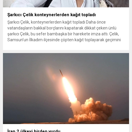
Şarkıcı Çelik konteynerlerden kağıt topladı
Şarkıcı Çelik, konteynerlerden kağıt topladı Daha önce
vatandaşların bakkal borçlarını kapatarak dikkat çeken ünlü
şarkıcı Çelik, bu sefer bambaşka bir harekete imza attı. Çelik,
Samsun’un İlkadım ilçesinde çöpten kağıt toplayarak geçimini
sağlayan Serpil Hanım’a destek oldu. Çelik, sokaklardaki
konteynerlerden kağıt topladı. Ünlü şarkıcı Çelik, Samsun’un
İlkadım ilçesinde çöpten kağıt toplayarak...
İran 2 ülkeyi birden vurdu