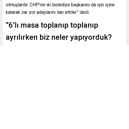
olmuşlardır. CHP’nin iki belediye başkanını da işin içine
katarak zar zor adaylarını ilan ettiler.” dedi
”6’lı masa toplanıp toplanıp
ayrılırken biz neler yapıyorduk?
Kısaca hatırlayalım.”
Öte yandan Erdoğan konuşmasının devamında, ”EYT ile
ilgili kanunu çıkardık. 6’lı masa toplanıp toplanıp ayrılırken
biz neler yapıyorduk? Kısaca hatırlayalım. İşte Türkiye’nin
otomobili TOGG. Hani fabrika diyordu? İşte muhteşem bir
fabrika. Yarından itibaren ön sipariş almaya başlıyoruz. Türk
Devletleri Teşkilatı zirvesi ülkemizde olacak. Cumartesi
Finlandiya Başbakanı geliyor. 18 Mart’ta Çanakkale’deyiz.
Sonra Balıkesir’de ülkemiz için son derece önemli olan bor
fabrikasını açıyoruz.” diye konuştu.