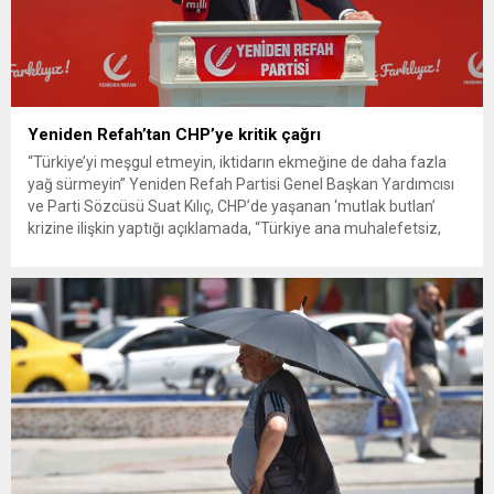
Yeniden Refah’tan CHP’ye kritik çağrı
“Türkiye’yi meşgul etmeyin, iktidarın ekmeğine de daha fazla
yağ sürmeyin” Yeniden Refah Partisi Genel Başkan Yardımcısı
ve Parti Sözcüsü Suat Kılıç, CHP’de yaşanan ‘mutlak butlan’
krizine ilişkin yaptığı açıklamada, “Türkiye ana muhalefetsiz,
ana muhalefet gündemsiz kalmamalıdır. Bir an önce anlaşın,
kurultay kararı alın, sorunun kaynağı değil, çözümün adresi
olun. Türkiye’yi...