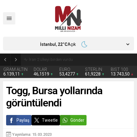
İstanbul,
22
°C
Açık
İran 2 ülkeyi birden vurdu
GRAM ALTIN
DOLAR
EURO
STERLİN
BIST 100
6.139,11
46,1519
53,4277
61,9228
13.743,50
Togg, Bursa yollarında
görüntülendi
Paylaş
Tweetle
Gönder
Yayınlama: 15.03.2023