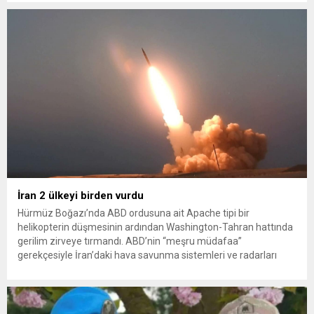
konteynerlerden kağıt topladı. Ünlü şarkıcı Çelik, Samsun’un
İlkadım ilçesinde çöpten kağıt toplayarak...
İran 2 ülkeyi birden vurdu
Hürmüz Boğazı’nda ABD ordusuna ait Apache tipi bir
helikopterin düşmesinin ardından Washington-Tahran hattında
gerilim zirveye tırmandı. ABD’nin “meşru müdafaa”
gerekçesiyle İran’daki hava savunma sistemleri ve radarları
vurmasına, İran Devrim Muhafızları Bahreyn ve Ürdün’deki
Amerikan askeri üslerini hedef alarak sert karşılık verdi. Tahran,
yeni bir ABD saldırısına anında yanıt verileceğini duyurdu....