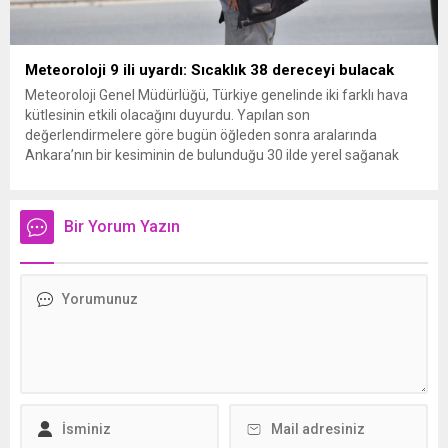
Meteoroloji 9 ili uyardı: Sıcaklık 38 dereceyi bulacak
Meteoroloji Genel Müdürlüğü, Türkiye genelinde iki farklı hava
kütlesinin etkili olacağını duyurdu. Yapılan son
değerlendirmelere göre bugün öğleden sonra aralarında
Ankara’nın bir kesiminin de bulunduğu 30 ilde yerel sağanak
yağış geçişleri beklenirken; Ege ve Güneydoğu Anadolu
bölgelerindeki 9 ilde ise hava sıcaklıkları mevsim normallerinin
üzerine çıkarak yaz değerlerine ulaşacak. Ayrıca...
Bir Yorum Yazın