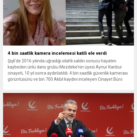
4 bin saatlik kamera incelemesi katili ele verdi
Şişli’de 2016 yılında uğradığı silahlı saldırı sonucu hayatını
kaybeden ünlü dans grubu Mezdeke’nin üyesi Aynur Kanbur
cinayeti, 10 yıl sonra aydınlatıldı. 4 bin saatlik güvenlik kamerası
görüntüsünü ve bin 700 Akbil kaydını inceleyen Cinayet Büro
ekipleri, cinayeti işlediğini itiraf eden maktulün akrabası Bülent
G. ile azmettirici olduğu öne sürülen 2...