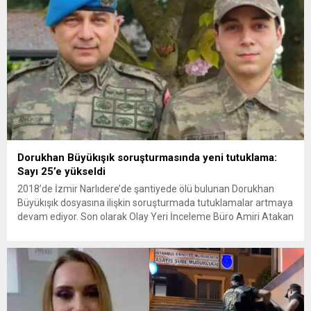
Dorukhan Büyükışık soruşturmasında yeni tutuklama:
Sayı 25’e yükseldi
2018’de İzmir Narlıdere’de şantiyede ölü bulunan Dorukhan
Büyükışık dosyasına ilişkin soruşturmada tutuklamalar artmaya
devam ediyor. Son olarak Olay Yeri İnceleme Büro Amiri Atakan
Kaçar’ın da tutuklanmasıyla dosyadaki tutuklu sayısı 25’e
yükseldi. İzmir’in Narlıdere ilçesinde 2018 yılında şantiyede ölü
bulunan Dorukhan Büyükışık’a ilişkin yeniden açılan
soruşturmada tutuklamalar genişliyor. Son olarak dönemin...