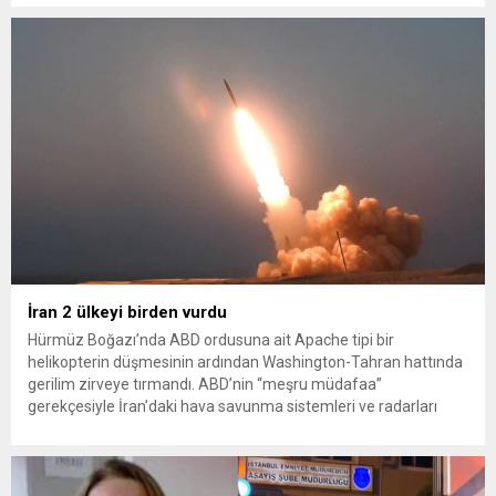
konteynerlerden kağıt topladı. Ünlü şarkıcı Çelik, Samsun’un
İlkadım ilçesinde çöpten kağıt toplayarak...
İran 2 ülkeyi birden vurdu
Hürmüz Boğazı’nda ABD ordusuna ait Apache tipi bir
helikopterin düşmesinin ardından Washington-Tahran hattında
gerilim zirveye tırmandı. ABD’nin “meşru müdafaa”
gerekçesiyle İran’daki hava savunma sistemleri ve radarları
vurmasına, İran Devrim Muhafızları Bahreyn ve Ürdün’deki
Amerikan askeri üslerini hedef alarak sert karşılık verdi. Tahran,
yeni bir ABD saldırısına anında yanıt verileceğini duyurdu....