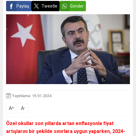
Paylaş
Tweetle
Gönder
Yayınlama: 19.01.2024
A
A
+
-
Özel okullar son yıllarda artan enflasyonla fiyat
artışlarını bir şekilde sınırlara uygun yaparken, 2024-