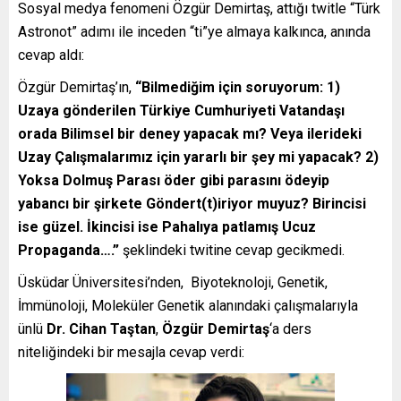
Sosyal medya fenomeni Özgür Demirtaş, attığı twitle “Türk
Astronot” adımı ile inceden “ti”ye almaya kalkınca, anında
cevap aldı:
Özgür Demirtaş’ın,
“Bilmediğim için soruyorum: 1)
Uzaya gönderilen Türkiye Cumhuriyeti Vatandaşı
orada Bilimsel bir deney yapacak mı? Veya ilerideki
Uzay Çalışmalarımız için yararlı bir şey mi yapacak? 2)
Yoksa Dolmuş Parası öder gibi parasını ödeyip
yabancı bir şirkete Göndert(t)iriyor muyuz? Birincisi
ise güzel. İkincisi ise Pahalıya patlamış Ucuz
Propaganda….”
şeklindeki twitine cevap gecikmedi.
Üsküdar Üniversitesi’nden, Biyoteknoloji, Genetik,
İmmünoloji, Moleküler Genetik alanındaki çalışmalarıyla
ünlü
Dr. Cihan Taştan
,
Özgür Demirtaş
‘a ders
niteliğindeki bir mesajla cevap verdi: