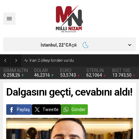
İstanbul,
22
°C
Açık
İran 2 ülkeyi birden vurdu
GRAM ALTIN
DOLAR
EURO
STERLİN
BIST 100
6.258,26
46,2316
53,5743
62,1064
13.743,50
Dalgasını geçti, cevabını aldı!
Paylaş
Tweetle
Gönder