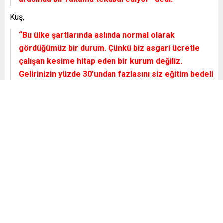
Kuş,
“Bu ülke şartlarında aslında normal olarak
gördüğümüz bir durum. Çünkü biz asgari ücretle
çalışan kesime hitap eden bir kurum değiliz.
Gelirinizin yüzde 30’undan fazlasını siz eğitim bedeli
olarak ayırıyorsanız zaten burada bir hata vardır.
Sınıf ayrımcılığı yapmıyoruz ama ekonomik şartlar
bunu gerektiriyor. Vurgulamak istediğimiz şu.
Evinize bir bakıcı aldığınız zaman 25 bin lira ile 40
bin lira arasında bir rakama tekabül ediyor. Bunu bir
kişiye veriyorsunuz ama biz burada istihdam etmiş
olduğumuz öğretmenler var. Bu öğretmenlerin
kalitesini artırmamız gerekiyor. Bu kaliteyi asla
yere düşürmeden devam ettirmemiz gerekiyor.
Dönem olarak baktığımız zaman biz her seferinde
şunu söylüyoruz, Normalde butik anaokulları olarak