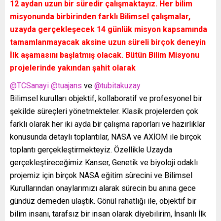
12 aydan uzun bir süredir çalışmaktayız. Her bilim
misyonunda birbirinden farklı Bilimsel çalışmalar,
uzayda gerçekleşecek 14 günlük misyon kapsamında
tamamlanmayacak aksine uzun süreli birçok deneyin
İlk aşamasını başlatmış olacak. Bütün Bilim Misyonu
projelerinde yakından şahit olarak
@TCSanayi
@tuajans
ve
@tubitakuzay
Bilimsel kurulları objektif, kollaboratif ve profesyonel bir
şekilde süreçleri yönetmekteler. Klasik projelerden çok
farklı olarak her iki ayda bir çalışma raporları ve hazırlıklar
konusunda detaylı toplantılar, NASA ve AXİOM ile birçok
toplantı gerçekleştirmekteyiz. Özellikle Uzayda
gerçekleştireceğimiz Kanser, Genetik ve biyoloji odaklı
projemiz için birçok NASA eğitim sürecini ve Bilimsel
Kurullarından onaylarımızı alarak sürecin bu anına gece
gündüz demeden ulaştık. Gönül rahatlığı ile, objektif bir
bilim insanı, tarafsız bir insan olarak diyebilirim, İnsanlı İlk