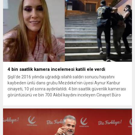
4 bin saatlik kamera incelemesi katili ele verdi
Şişli’de 2016 yılında uğradığı silahlı saldırı sonucu hayatını
kaybeden ünlü dans grubu Mezdeke’nin üyesi Aynur Kanbur
cinayeti, 10 yıl sonra aydınlatıldı. 4 bin saatlik güvenlik kamerası
görüntüsünü ve bin 700 Akbil kaydını inceleyen Cinayet Büro
ekipleri, cinayeti işlediğini itiraf eden maktulün akrabası Bülent
G. ile azmettirici olduğu öne sürülen 2...