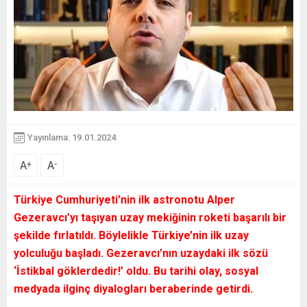
Yayınlama: 19.01.2024
A
A
+
-
Türkiye Cumhuriyeti’nin ilk astronotu Alper
Gezeravcı’yı taşıyan uzay mekiğinin roketi başarılı bir
şekilde fırlatıldı. Böylelikle Türkiye’nin ilk uzay
yolculuğu başladı. Gezeravcı’nın uzaydaki ilk sözü
‘İstikbal göklerdedir!’ oldu. Bu tarihi olay, sosyal
medyada ilginç diyalogları beraberinde getirdi.