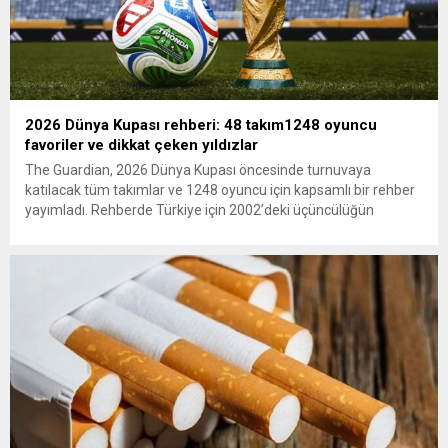
2026 Dünya Kupası rehberi: 48 takım1248 oyuncu
favoriler ve dikkat çeken yıldızlar
The Guardian, 2026 Dünya Kupası öncesinde turnuvaya
katılacak tüm takımlar ve 1248 oyuncu için kapsamlı bir rehber
yayımladı. Rehberde Türkiye için 2002’deki üçüncülüğün
ardından 22 yıl sonra Dünya Kupası’na dönüş vurgusu
yapılırken, Vincenzo Montella’nın takımı “dünya sahnesinde etki
yaratmaya hazır” olarak değerlendirildi. A Milli Takım’ın yıldızı
Arda Güler gösterildi. The...