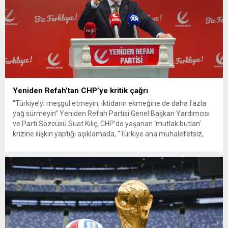
Yeniden Refah’tan CHP’ye kritik çağrı
“Türkiye’yi meşgul etmeyin, iktidarın ekmeğine de daha fazla
yağ sürmeyin” Yeniden Refah Partisi Genel Başkan Yardımcısı
ve Parti Sözcüsü Suat Kılıç, CHP’de yaşanan ‘mutlak butlan’
krizine ilişkin yaptığı açıklamada, “Türkiye ana muhalefetsiz,
ana muhalefet gündemsiz kalmamalıdır. Bir an önce anlaşın,
kurultay kararı alın, sorunun kaynağı değil, çözümün adresi
olun. Türkiye’yi...