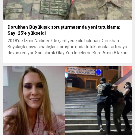
Dorukhan Büyükışık soruşturmasında yeni tutuklama:
Sayı 25’e yükseldi
2018’de İzmir Narlıdere’de şantiyede ölü bulunan Dorukhan
Büyükışık dosyasına ilişkin soruşturmada tutuklamalar artmaya
devam ediyor. Son olarak Olay Yeri İnceleme Büro Amiri Atakan
Kaçar’ın da tutuklanmasıyla dosyadaki tutuklu sayısı 25’e
yükseldi. İzmir’in Narlıdere ilçesinde 2018 yılında şantiyede ölü
bulunan Dorukhan Büyükışık’a ilişkin yeniden açılan
soruşturmada tutuklamalar genişliyor. Son olarak dönemin...