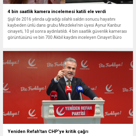
4 bin saatlik kamera incelemesi katili ele verdi
Şişli’de 2016 yılında uğradığı silahlı saldırı sonucu hayatını
kaybeden ünlü dans grubu Mezdeke’nin üyesi Aynur Kanbur
cinayeti, 10 yıl sonra aydınlatıldı. 4 bin saatlik güvenlik kamerası
görüntüsünü ve bin 700 Akbil kaydını inceleyen Cinayet Büro
ekipleri, cinayeti işlediğini itiraf eden maktulün akrabası Bülent
G. ile azmettirici olduğu öne sürülen 2...
Yeniden Refah’tan CHP’ye kritik çağrı