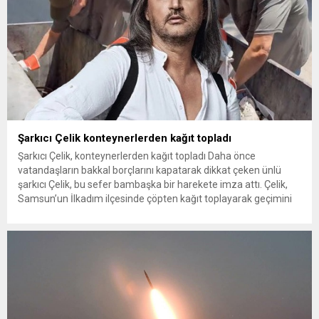
Şarkıcı Çelik konteynerlerden kağıt topladı
Şarkıcı Çelik, konteynerlerden kağıt topladı Daha önce
vatandaşların bakkal borçlarını kapatarak dikkat çeken ünlü
şarkıcı Çelik, bu sefer bambaşka bir harekete imza attı. Çelik,
Samsun’un İlkadım ilçesinde çöpten kağıt toplayarak geçimini
sağlayan Serpil Hanım’a destek oldu. Çelik, sokaklardaki
konteynerlerden kağıt topladı. Ünlü şarkıcı Çelik, Samsun’un
İlkadım ilçesinde çöpten kağıt toplayarak...