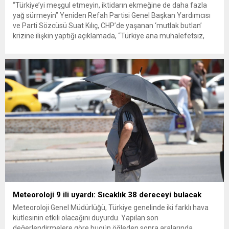
“Türkiye’yi meşgul etmeyin, iktidarın ekmeğine de daha fazla
yağ sürmeyin” Yeniden Refah Partisi Genel Başkan Yardımcısı
ve Parti Sözcüsü Suat Kılıç, CHP’de yaşanan ‘mutlak butlan’
krizine ilişkin yaptığı açıklamada, “Türkiye ana muhalefetsiz,
ana muhalefet gündemsiz kalmamalıdır. Bir an önce anlaşın,
kurultay kararı alın, sorunun kaynağı değil, çözümün adresi
olun. Türkiye’yi...
Meteoroloji 9 ili uyardı: Sıcaklık 38 dereceyi bulacak
Meteoroloji Genel Müdürlüğü, Türkiye genelinde iki farklı hava
kütlesinin etkili olacağını duyurdu. Yapılan son
değerlendirmelere göre bugün öğleden sonra aralarında