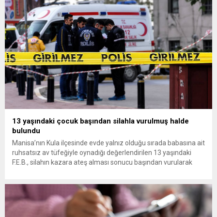
geldi. Türkiye Büyük Millet Meclisi’nde...
13 yaşındaki çocuk başından silahla vurulmuş halde
bulundu
Manisa’nın Kula ilçesinde evde yalnız olduğu sırada babasına ait
ruhsatsız av tüfeğiyle oynadığı değerlendirilen 13 yaşındaki
F.E.B., silahın kazara ateş alması sonucu başından vurularak
hayatını kaybetti. Manisa’nın Kula ilçesine bağlı Bebekli
Mahallesi’nde meydana gelen olayda, 13 yaşındaki bir çocuk
evinde başından silahla vurulmuş halde ölü bulundu. Edinilen
bilgilere göre, mahalledeki...