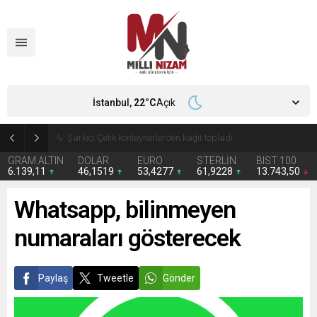
İstanbul,
22
°C
Açık
İran 2 ülkeyi birden vurdu
GRAM ALTIN
DOLAR
EURO
STERLİN
BIST 100
6.139,11
46,1519
53,4277
61,9228
13.743,50
Whatsapp, bilinmeyen
numaraları gösterecek
Paylaş
Tweetle
Gönder