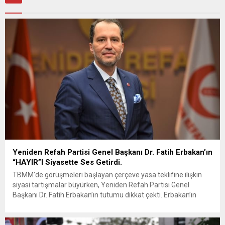
Yeniden Refah Partisi Genel Başkanı Dr. Fatih Erbakan’ın
“HAYIR”I Siyasette Ses Getirdi.
TBMM’de görüşmeleri başlayan çerçeve yasa teklifine ilişkin
siyasi tartışmalar büyürken, Yeniden Refah Partisi Genel
Başkanı Dr. Fatih Erbakan’ın tutumu dikkat çekti. Erbakan’ın
terör örgütü elebaşı Abdullah Öcalan’a “umut hakkı”
tartışmaları ve çerçeve yasa konusundaki karşı duruşuna Zafer
Partisi Genel Başkanı Ümit Özdağ’dan dikkat çeken destek