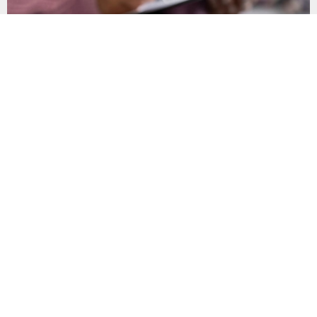
Son Gün 31 Ağustos Sakın Kaçırmayın
Vergi, SGK primi, trafik cezası, MTV ve öğrenim kredisi
borçlarının yapılandırılması için başvuru süresinde son döneme
girildi. Vatandaşlar 31 Ağustos’a kadar başvuru yaparak
borçlarını 72 aya varan taksitlerle ödeme imkânından
yararlanabilecek. Kamu alacaklarının yeniden
yapılandırılmasına olanak tanıyan düzenleme kapsamında
başvurular 31 Ağustos tarihinde sona eriyor. Hak sahiplerine 72
aya varan...