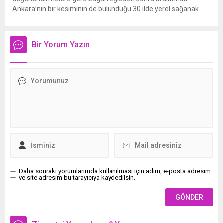
Ankara’nın bir kesiminin de bulunduğu 30 ilde yerel sağanak
yağış geçişleri beklenirken; Ege ve Güneydoğu Anadolu
bölgelerindeki 9 ilde ise hava sıcaklıkları mevsim normallerinin
üzerine çıkarak yaz değerlerine ulaşacak. Ayrıca...
Bir Yorum Yazın
Daha sonraki yorumlarımda kullanılması için adım, e-posta adresim
ve site adresim bu tarayıcıya kaydedilsin.