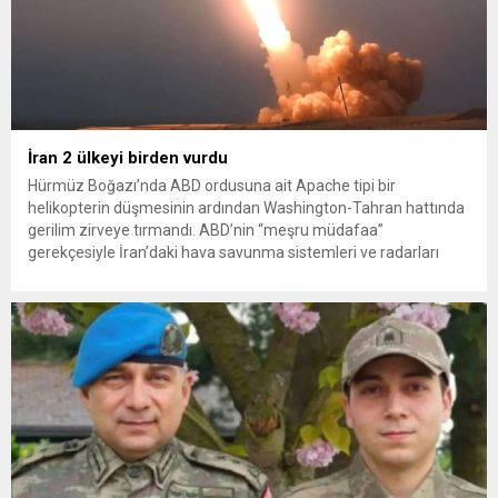
İran 2 ülkeyi birden vurdu
Hürmüz Boğazı’nda ABD ordusuna ait Apache tipi bir
helikopterin düşmesinin ardından Washington-Tahran hattında
gerilim zirveye tırmandı. ABD’nin “meşru müdafaa”
gerekçesiyle İran’daki hava savunma sistemleri ve radarları
vurmasına, İran Devrim Muhafızları Bahreyn ve Ürdün’deki
Amerikan askeri üslerini hedef alarak sert karşılık verdi. Tahran,
yeni bir ABD saldırısına anında yanıt verileceğini duyurdu....