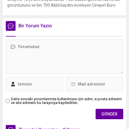
görüntüsünü ve bin 700 Akbil kaydını inceleyen Cinayet Büro
ekipleri, cinayeti işlediğini itiraf eden maktulün akrabası Bülent
G. ile azmettirici olduğu öne sürülen 2...
Bir Yorum Yazın
Daha sonraki yorumlarımda kullanılması için adım, e-posta adresim
ve site adresim bu tarayıcıya kaydedilsin.