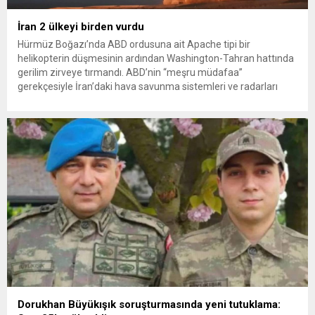
İran 2 ülkeyi birden vurdu
Hürmüz Boğazı’nda ABD ordusuna ait Apache tipi bir
helikopterin düşmesinin ardından Washington-Tahran hattında
gerilim zirveye tırmandı. ABD’nin “meşru müdafaa”
gerekçesiyle İran’daki hava savunma sistemleri ve radarları
vurmasına, İran Devrim Muhafızları Bahreyn ve Ürdün’deki
Amerikan askeri üslerini hedef alarak sert karşılık verdi. Tahran,
yeni bir ABD saldırısına anında yanıt verileceğini duyurdu....
Dorukhan Büyükışık soruşturmasında yeni tutuklama: