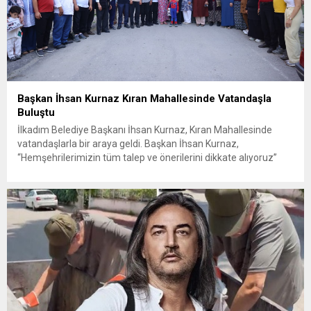
Başkan İhsan Kurnaz Kıran Mahallesinde Vatandaşla
Buluştu
İlkadım Belediye Başkanı İhsan Kurnaz, Kıran Mahallesinde
vatandaşlarla bir araya geldi. Başkan İhsan Kurnaz,
“Hemşehrilerimizin tüm talep ve önerilerini dikkate alıyoruz”
dedi. İlkadım Belediye Başkanı İhsan Kurnaz, mahalle ziyaretleri
kapsamında Kıran Mahallesini ziyaret etti. Mahalle sakinleriyle
sohbet eden, onların talep ve önerileri dinleyen Başkan İhsan
Kurnaz, gelen taleplerin çözümü için...