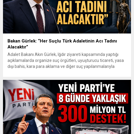
Bakan Gürlek: “Her Suçlu Türk Adaletinin Acı Tadını
Alacaktır”
Adalet Bakanı Akın Gürlek, Iğdır ziyareti kapsamında yaptığı
açıklamalarda organize suç örgütleri, uyuşturucu ticareti, yasa
dışı bahis, kara para aklama ve diğer suç yapılanmalarıyla
mücadelede kararlılık mesajı verdi. Gürlek, gelişen teknolojik
imkânların güvenlik ve adalet birimleri tarafından etkin şekilde
kullanıldığını belirterek, “Biz artık suç örgütleri ve illegal
yapılanmaların bir adım...