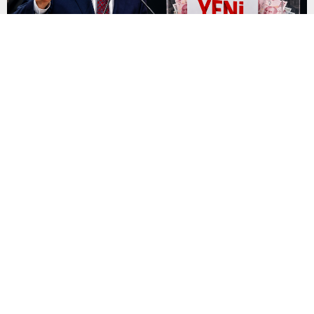
YENİ Parti 8 Günde Toplanan Bağış Miktarını Açıkladı
YENİ Parti Bağış Kampanyasında Yeni Rakam Açıklandı: 8
Günde Yaklaşık 300 Milyon TL Destek YENİ Parti, kuruluş
sürecinde başlattığı dayanışma kampanyasına ilişkin güncel
bağış verilerini kamuoyuyla paylaştı. Parti yönetiminin açıkladığı
verilere göre kampanyanın sekizinci günü itibarıyla toplanan
bağış miktarı 300 milyon liraya yaklaştı. Kampanyaya on
binlerce vatandaşın destek verdiği belirtilirken,...