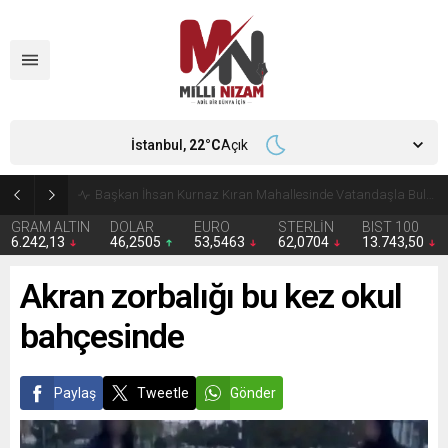
İstanbul,
22
°C
Açık
Başkan İhsan Kurnaz Kıran Mahallesinde Vatandaşla Buluştu
GRAM ALTIN
DOLAR
EURO
STERLİN
BIST 100
6.242,13
46,2505
53,5463
62,0704
13.743,50
Akran zorbalığı bu kez okul
bahçesinde
Paylaş
Tweetle
Gönder