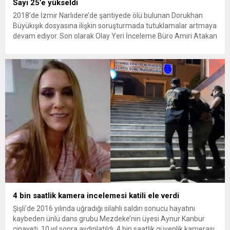
Sayı 25’e yükseldi
2018’de İzmir Narlıdere’de şantiyede ölü bulunan Dorukhan
Büyükışık dosyasına ilişkin soruşturmada tutuklamalar artmaya
devam ediyor. Son olarak Olay Yeri İnceleme Büro Amiri Atakan
Kaçar’ın da tutuklanmasıyla dosyadaki tutuklu sayısı 25’e
yükseldi. İzmir’in Narlıdere ilçesinde 2018 yılında şantiyede ölü
bulunan Dorukhan Büyükışık’a ilişkin yeniden açılan
soruşturmada tutuklamalar genişliyor. Son olarak dönemin...
4 bin saatlik kamera incelemesi katili ele verdi
Şişli’de 2016 yılında uğradığı silahlı saldırı sonucu hayatını
kaybeden ünlü dans grubu Mezdeke’nin üyesi Aynur Kanbur
cinayeti, 10 yıl sonra aydınlatıldı. 4 bin saatlik güvenlik kamerası