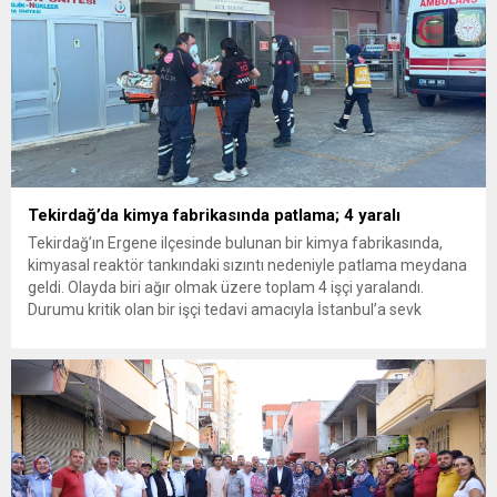
Tekirdağ’da kimya fabrikasında patlama; 4 yaralı
Tekirdağ’ın Ergene ilçesinde bulunan bir kimya fabrikasında,
kimyasal reaktör tankındaki sızıntı nedeniyle patlama meydana
geldi. Olayda biri ağır olmak üzere toplam 4 işçi yaralandı.
Durumu kritik olan bir işçi tedavi amacıyla İstanbul’a sevk
edilirken, bölgede AFAD ve KBRN ekipleri tarafından geniş çaplı
güvenlik ve sızıntı incelemesi başlatıldı. Tekirdağ’ın Ergene
ilçesine...