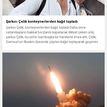
Şarkıcı Çelik konteynerlerden kağıt topladı
Şarkıcı Çelik, konteynerlerden kağıt topladı Daha önce
vatandaşların bakkal borçlarını kapatarak dikkat çeken ünlü
şarkıcı Çelik, bu sefer bambaşka bir harekete imza attı. Çelik,
Samsun’un İlkadım ilçesinde çöpten kağıt toplayarak geçimini
sağlayan Serpil Hanım’a destek oldu. Çelik, sokaklardaki
konteynerlerden kağıt topladı. Ünlü şarkıcı Çelik, Samsun’un
İlkadım ilçesinde çöpten kağıt toplayarak...