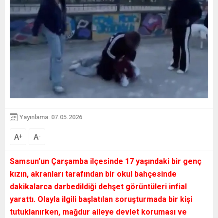
Yayınlama: 07.05.2026
A
A
+
-
Samsun’un Çarşamba ilçesinde 17 yaşındaki bir genç
kızın, akranları tarafından bir okul bahçesinde
dakikalarca darbedildiği dehşet görüntüleri infial
yarattı. Olayla ilgili başlatılan soruşturmada bir kişi
tutuklanırken, mağdur aileye devlet koruması ve