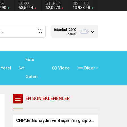
AR
EURO
STERLİN
BIST 100
2690
53,5644
62,0973
13.938,48
İstanbul,
20
°C
Kapalı
Foto
Yerel
Video
Diğer
Galeri
EN SON EKLENENLER
CHP’de Günaydın ve Başarır’ın grup başkanvekilliği düştü