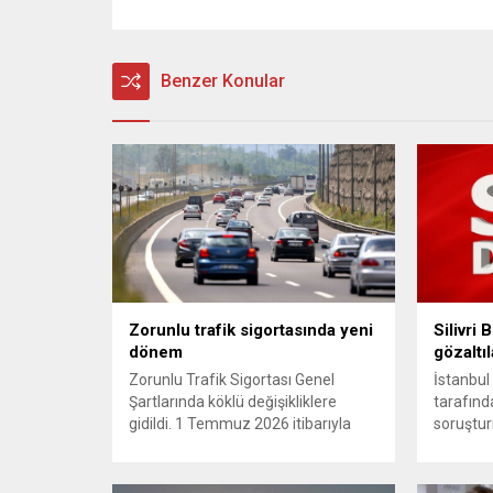
Benzer Konular
Zorunlu trafik sigortasında yeni
Silivri
dönem
gözaltıl
Zorunlu Trafik Sigortası Genel
İstanbul
Şartlarında köklü değişikliklere
tarafınd
gidildi. 1 Temmuz 2026 itibarıyla
soruştur
yürürlüğe girecek yeni mevzuat;
Belediyes
kaza yerini terk eden sürücülere
operasyo
yönelik rücu (zararı rücu ettirme)
Silivri 