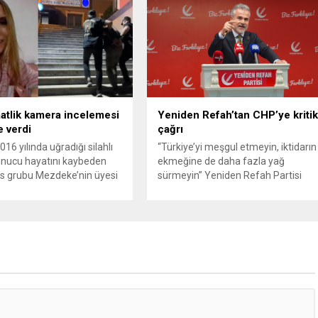
, belediye bürokratları ve
çöpten kağıt toplayarak geçimini
insanlarının da bulunduğu
sağlayan Serpil Hanım’a destek
da kişi hakkında gözaltı
oldu. Çelik, sokaklardaki
ygulandı. Emniyet güçlerinin
konteynerlerden kağıt topladı. Ünlü
 binasındaki teknik
şarkıcı Çelik, Samsun’un İlkadım
 ve arama çalışmaları
ilçesinde çöpten kağıt toplayarak...
iyor. İstanbul’da...
aatlik kamera incelemesi
Yeniden Refah’tan CHP’ye kriti
le verdi
çağrı
2016 yılında uğradığı silahlı
“Türkiye’yi meşgul etmeyin, iktidarın
sonucu hayatını kaybeden
ekmeğine de daha fazla yağ
s grubu Mezdeke’nin üyesi
sürmeyin” Yeniden Refah Partisi
nbur cinayeti, 10 yıl sonra
Genel Başkan Yardımcısı ve Parti
ldı. 4 bin saatlik güvenlik
Sözcüsü Suat Kılıç, CHP’de yaşanan
 görüntüsünü ve bin 700
‘mutlak butlan’ krizine ilişkin yaptığı
ydını inceleyen Cinayet Büro
açıklamada, “Türkiye ana
 cinayeti işlediğini itiraf eden
muhalefetsiz, ana muhalefet
 akrabası Bülent G. ile
gündemsiz kalmamalıdır. Bir an
ci olduğu öne sürülen 2...
önce anlaşın, kurultay kararı alın,
sorunun kaynağı değil, çözümün
adresi olun. Türkiye’yi...