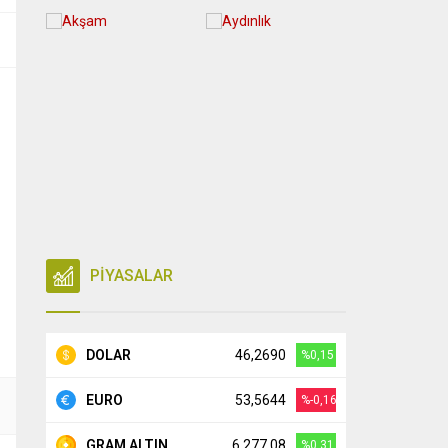
PİYASALAR
DOLAR
46,2690
%0,15
EURO
53,5644
%-0,16
GRAM ALTIN
6.277,08
%0,31