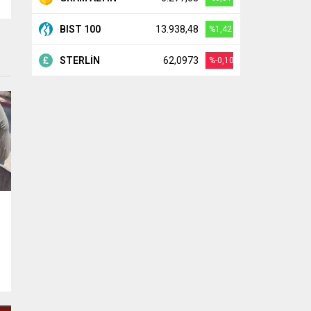
BIST 100
13.938,48
%1,42
STERLİN
62,0973
%-0,10