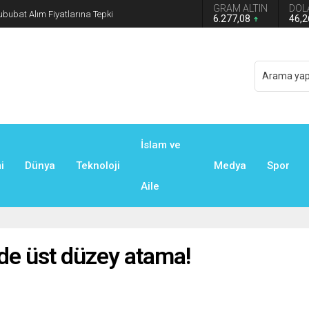
GRAM ALTIN
DOL
n grup başkanvekilliği düştü
6.277,08
46,
İslam ve
i
Dünya
Teknoloji
Medya
Spor
Aile
de üst düzey atama!