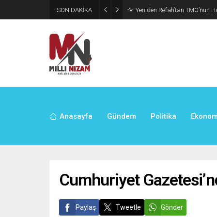
SON DAKİKA
CHP’de Günaydın ve Başarır’ı
Anasayfa
Gündem
Politika
Ekonom
Cumhuriyet Gazetesi’n
Paylaş
Tweetle
Gönder