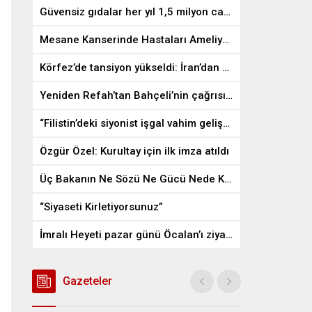
Güvensiz gıdalar her yıl 1,5 milyon can alıyor
Mesane Kanserinde Hastaları Ameliyattan Kurtaran İlaç
Körfez’de tansiyon yükseldi: İran’dan ABD üslerine misilleme
Yeniden Refah’tan Bahçeli’nin çağrısına destek
“Filistin’deki siyonist işgal vahim gelişmelere gebe”
Özgür Özel: Kurultay için ilk imza atıldı
Üç Bakanın Ne Sözü Ne Gücü Nede Kudreti Yetmedi
“Siyaseti Kirletiyorsunuz”
İmralı Heyeti pazar günü Öcalan’ı ziyaret edecek
Gazeteler