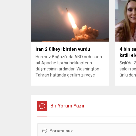
haklarını genişletirken, orijinal parça
Balcıoğlu
kullanımındaki yaş sınırını kaldırıyor
bazı iş 
ve değer kaybı ödemelerinde hak
çok sayı
sahibinin başvuru şartını otomatik
kararı u
hale getiriyor. Hazine
belediye
Müsteşarlığına bağlı ilgili
inceleme
kurumlarca...
devam ed
İran 2 ülkeyi birden vurdu
4 bin s
katili e
Hürmüz Boğazı’nda ABD ordusuna
ait Apache tipi bir helikopterin
Şişli’de 
düşmesinin ardından Washington-
saldırı 
Tahran hattında gerilim zirveye
ünlü dan
tırmandı. ABD’nin “meşru müdafaa”
Aynur Ka
gerekçesiyle İran’daki hava
aydınlatı
savunma sistemleri ve radarları
kamerası
vurmasına, İran Devrim Muhafızları
Akbil ka
Bahreyn ve Ürdün’deki Amerikan
Bir Yorum Yazın
ekipleri,
askeri üslerini hedef alarak sert
maktulün
karşılık verdi. Tahran, yeni bir ABD
azmettiri
saldırısına anında yanıt verileceğini
duyurdu....