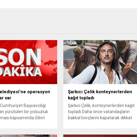
 Belediyesi’ne operasyon
Şarkıcı Çelik konteynerlerden
ar var
kağıt topladı
 Cumhuriyet Başsavcılığı
Şarkıcı Çelik, konteynerlerden kağıt
an yürütülen bir yolsuzluk
topladı Daha önce vatandaşların
ması kapsamında Silivri
bakkal borçlarını kapatarak dikkat
i’ne yönelik geniş çaplı bir
çeken ünlü şarkıcı Çelik, bu sefer
n düzenlendi. Aralarında
bambaşka bir harekete imza attı.
Belediye Başkanı Bora
Çelik, Samsun’un İlkadım ilçesinde