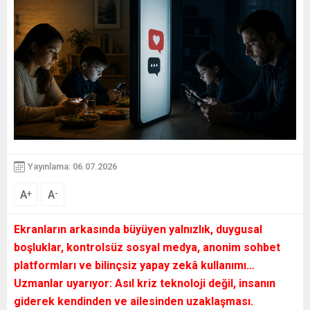
Yayınlama: 06.07.2026
A
A
+
-
Ekranların arkasında büyüyen yalnızlık, duygusal
boşluklar, kontrolsüz sosyal medya, anonim sohbet
platformları ve bilinçsiz yapay zekâ kullanımı…
Uzmanlar uyarıyor: Asıl kriz teknoloji değil, insanın
giderek kendinden ve ailesinden uzaklaşması.