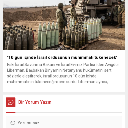
’10 gün içinde İsrail ordusunun mühimmatı tükenecek’
Eski İsrail Savunma Bakanı ve İsrail Evimiz Partisi lideri Avigdor
Liberman, Başbakan Binyamin Netanyahu hükümetini sert
sözlerle eleştirerek, İsrail ordusunun 10 gün içinde
mühimmatının tükeneceğini öne sürdü. Liberman ayrıca,
Haredilere yönelik zorunlu askerlik muafiyeti düzenlemesini ve
Gazze’deki gelişmeleri de değerlendirdi. Eski İsrail Savunma
Bakanı ve İsrail Evimiz Partisi lideri Avigdor...
Bir Yorum Yazın