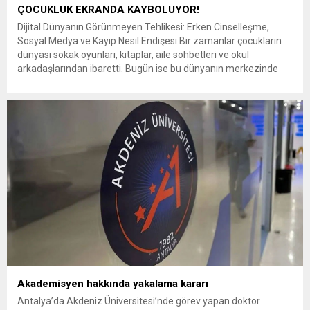
ÇOCUKLUK EKRANDA KAYBOLUYOR!
Dijital Dünyanın Görünmeyen Tehlikesi: Erken Cinselleşme,
Sosyal Medya ve Kayıp Nesil Endişesi Bir zamanlar çocukların
dünyası sokak oyunları, kitaplar, aile sohbetleri ve okul
arkadaşlarından ibaretti. Bugün ise bu dünyanın merkezinde
akıllı telefonlar, sosyal medya uygulamaları ve algoritmalar yer
alıyor. Teknolojinin eğitimden sağlığa, iletişimden ticarete kadar
sayısız faydası bulunmasına rağmen, bilinçsiz...
Akademisyen hakkında yakalama kararı
Antalya’da Akdeniz Üniversitesi’nde görev yapan doktor