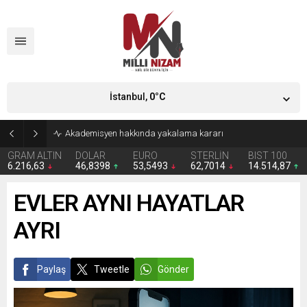
İstanbul,
0
°C
Akademisyen hakkında yakalama kararı
GRAM ALTIN
DOLAR
EURO
STERLİN
BIST 100
6.216,63
46,8398
53,5493
62,7014
14.514,87
EVLER AYNI HAYATLAR
AYRI
Paylaş
Tweetle
Gönder