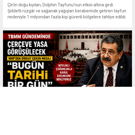
Çin’in doğu kıyıları, Dolphin Tayfunu’nun etkisi altına girdi.
Şiddetli rüzgâr ve sağanak yağışları beraberinde getiren tayfun
nedeniyle 1 milyondan fazla kişi güvenli bölgelere tahliye edildi.
Ulaşımda ciddi aksamalar yaşanırken yetkililer sel, su baskını ve
toprak kayması riskine karşı uyarılarını sürdürüyor. Dolphin, 9
Ağustos Pazar günü Çin’in doğu kıyılarında karaya ulaştı....
MHP’li Feti Yıldız’dan Çerçeve Yasa Mesajı: “Bugün
Tarihi Bir Gün”
TBMM Genel Kurulu’nda bugün görüşülmesi beklenen Millî
Dayanışma ve Toplumsal Bütünleşmenin Güçlendirilmesine