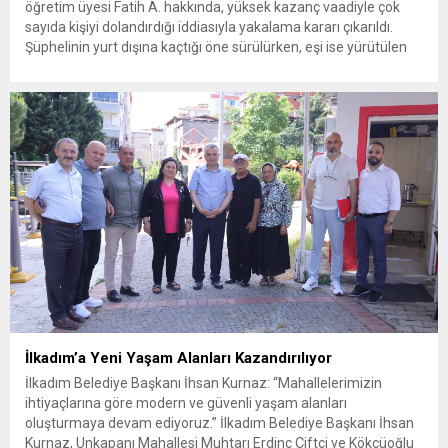
öğretim üyesi Fatih A. hakkında, yüksek kazanç vaadiyle çok
sayıda kişiyi dolandırdığı iddiasıyla yakalama kararı çıkarıldı.
Şüphelinin yurt dışına kaçtığı öne sürülürken, eşi ise yürütülen
soruşturma kapsamında gözaltına alındı. Antalya’da yürütülen
“yüksek kazanç vaadiyle dolandırıcılık” soruşturmasında
Akdeniz Üniversitesi’nde görevli doktor öğretim üyesi Fatih A....
İlkadım’a Yeni Yaşam Alanları Kazandırılıyor
İlkadım Belediye Başkanı İhsan Kurnaz: “Mahallelerimizin
ihtiyaçlarına göre modern ve güvenli yaşam alanları
oluşturmaya devam ediyoruz.” İlkadım Belediye Başkanı İhsan
Kurnaz, Unkapanı Mahallesi Muhtarı Erdinç Çiftçi ve Kökçüoğlu