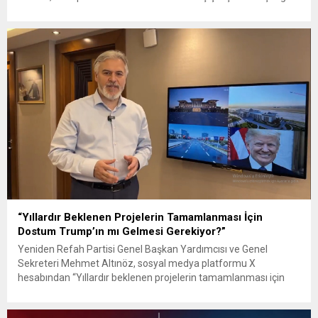
Mahallesi Muhtarı Kemal Kindan ile birlikte yapımı devam eden
park çalışmalarını yerinde inceleyerek yürütülen çalışmalar
hakkında bilgi aldı. “Her Mahallemize Nefes Alacak...
“Yıllardır Beklenen Projelerin Tamamlanması İçin
Dostum Trump’ın mı Gelmesi Gerekiyor?”
Yeniden Refah Partisi Genel Başkan Yardımcısı ve Genel
Sekreteri Mehmet Altınöz, sosyal medya platformu X
hesabından “Yıllardır beklenen projelerin tamamlanması için
dostum Trump’ın mı gelmesi gerekiyor?” başlığıyla yayımladığı
videoda, Ankara’da NATO Zirvesi öncesinde kısa sürede