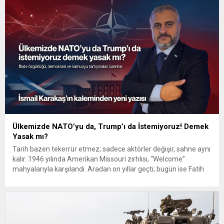
tamamlanan altyapı çalışmalarını örnek göstererek, yıllardır
tamamlanamayan kamu yatırımlarını eleştirdi. Altınöz, birçok
önemli ulaşım ve...
Ülkemizde NATO’yu da, Trump’ı da İstemiyoruz! Demek
Yasak mı?
Tarih bazen tekerrür etmez; sadece aktörler değişir, sahne aynı
kalır. 1946 yılında Amerikan Missouri zırhlısı, “Welcome”
mahyalarıyla karşılandı. Aradan on yıllar geçti; bugün ise Fatih
Sultan Mehmet Köprüsü ABD bayrağının renkleriyle
aydınlatılıyor. Değişen yalnızca zaman… Tartışma ise hâlâ aynı.
1946’daki karşılamalar da, 1969’daki 6. Filo protestoları da bu
topraklarda derin...