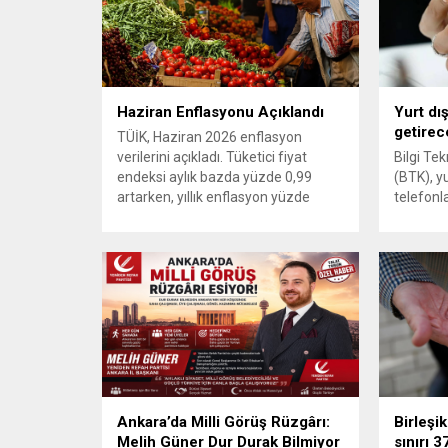
Haziran Enflasyonu Açıklandı
Yurt dı
getirec
TÜİK, Haziran 2026 enflasyon
verilerini açıkladı. Tüketici fiyat
Bilgi Tek
endeksi aylık bazda yüzde 0,99
(BTK), yu
artarken, yıllık enflasyon yüzde
telefonla
32,11 oldu. Ocak-haziran dönemini
cihazları
kapsayan 6 aylık enflasyon ise
düzenlem
yüzde 17,76 olarak gerçekleşti.
Gazete’d
Türkiye İstatistik Kurumu, Haziran
giren değ
2026 dönemine ilişkin tüketici fiyat
başvurul
endeksi verilerini açıkladı. Buna göre
üzerinde
TÜFE, haziran ayında bir önceki
tarafınd
aya...
ve tebliğ
kimlik bi
kayıt ve 
Ankara’da Milli Görüş Rüzgârı:
Birleşi
Melih Güner Dur Durak Bilmiyor
sınırı 3