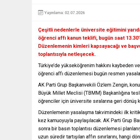
Yayınlama: 02.07.2026
Çeşitli nedenlerle üniversite eğitimini yarı
öğrenci affı kanun teklifi, bugün saat 13.3
Düzenlemenin kimleri kapsayacağı ve başvu
toplantısıyla netleşecek.
Türkiye’de yükseköğrenim hakkını kaybeden veya
öğrenci affı düzenlemesi bugün resmen yasalaş
AK Parti Grup Başkanvekili Özlem Zengin, konuya
Büyük Millet Meclisi (TBMM) Başkanlığına tesl
öğrenciler için üniversite sıralarına geri dönüş 
Düzenlemenin yasalaşma takvimindeki ilk kritik 
kez kamuoyuyla paylaşılacak. AK Parti Grup Ba
sonra bir basın toplantısı düzenlemesi planlan
uzun süredir tartışılan affın sınırlarını, hangi