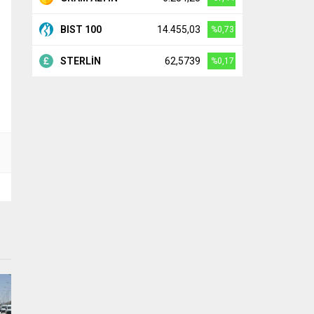
BIST 100
14.455,03
%0,73
STERLİN
62,5739
%0,17