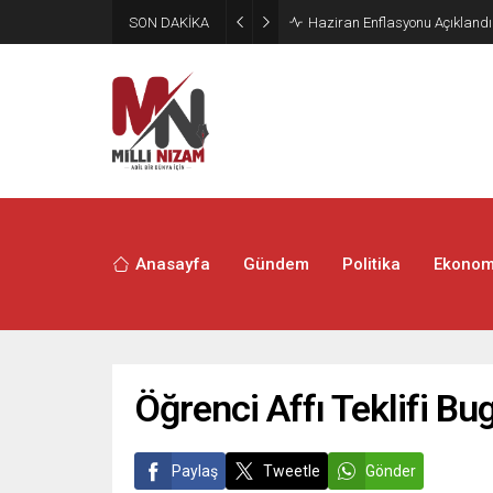
SON DAKİKA
Öğrenci Affı Teklifi Bugün TB
Anasayfa
Gündem
Politika
Ekonom
Öğrenci Affı Teklifi 
Paylaş
Tweetle
Gönder