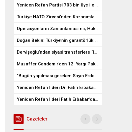
Yeniden Refah Partisi 703 bin üye ile Türkiye’nin en büyük 3. Partisi oldu
Türkiye NATO Zirvesi’nden Kazanımlarla Ayrılmalı
Operasyonların Zamanlaması mı, Hukukun Zamanı mı?
Doğan Bekin: Türkiye’nin garantörlük hakkını devre dışı bırakacak hiçbir plan kabul edilemez
Dervişoğlu’ndan siyasi transferlere “iki T” tepkisi: Açığınız varsa siyaseti bırakın
Muzaffer Candemir’den 12. Yargı Paketi’ne Sert Eleştiri
“Bugün yapılması gereken Sayın Erdoğan’ın cumhurbaşkanı adaylığını tartışmak değildir”
Yeniden Refah lideri Dr. Fatih Erbakan ittifak yapacakları partiyi açıkladı
Yeniden Refah lideri Fatih Erbakan’dan Mustafa Destici’ye ziyaret
Gazeteler