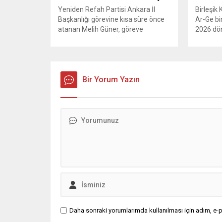
Yeniden Refah Partisi Ankara İl
Birleşik
Başkanlığı görevine kısa süre önce
Ar-Ge bi
atanan Melih Güner, göreve
2026 dön
başladığı günden itibaren ortaya
yoksulluk
koyduğu çalışma temposuyla
sonuçlar
teşkilat mensuplarının ve
verilerine
vatandaşların takdirini kazanıyor.
aylık açlı
Adeta gece gündüz demeden
Bir Yorum Yazın
yoksulluk
çalışan Güner, Ankara’nın dört bir
yükseldi
yanında sürdürdüğü yoğun saha
gelirleri
faaliyetleriyle Milli Görüş sancağını
arasındak
daha da yükseklere taşımak için
mücadele...
Daha sonraki yorumlarımda kullanılması için adım, e-p