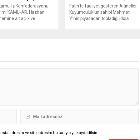
 Kamu-İş Konfederasyonu
Fatih’te faaliyet gösteren Altıneller
rimi KAMU-AR, Haziran
Kuyumculuk’un sahibi Mehmet
emine ait açlık ve
Y.’nin piyasadan topladığı iddia
 sınırı araştırmasının
edilen altınlarla kayıplara karıştığı
ını yayımladı. Araştırma
yönündeki haberlerin ardından,
 göre, dört kişilik bir ailenin
altınların 500 kiloluk kısmının
k sınırı 37 bin 996 liraya,
İsmailağa Cemaati’ne yakın vakıf v
 sınırı ise 116 bin 106 liraya
derneklere ait olduğu iddiaları
. Raporda, hane halkı
gündeme geldi. İsmailağa Camii
 ile temel yaşam maliyetleri
İlim ve Hizmet Vakfı, iddiaları
i oranlara dair...
“tamamen asılsız” diyerek yalanladı
ve hukuki süreç başlatıldığını
duyurdu. İstanbul...
osta adresim ve site adresim bu tarayıcıya kaydedilsin.