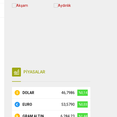
PİYASALAR
DOLAR
46,7986
%0,14
EURO
53,5790
%0,03
GRAM ALTIN
6.284,23
%1,44