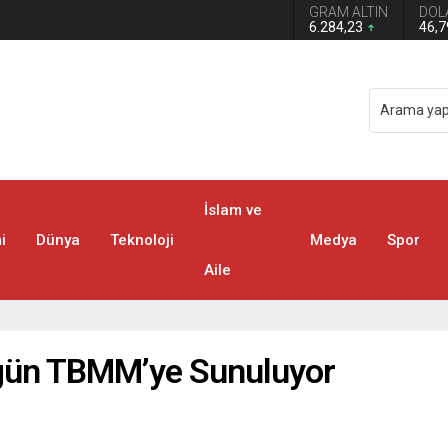
GRAM ALTIN
DOL
MM’ye Sunuluyor
6.284,23
46,
İslam ve
i
Dünya
Teknoloji
Medya
Spor
Aile
Bugün TBMM’ye Sunuluyor