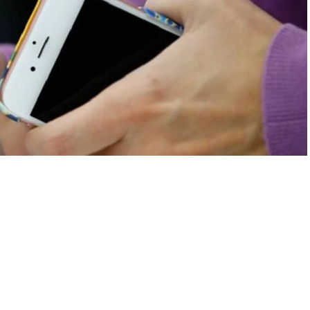
A
A
+
-