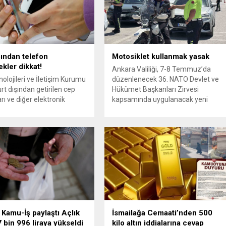
şından telefon
Motosiklet kullanmak yasak
ekler dikkat!
Ankara Valiliği, 7-8 Temmuz’da
nolojileri ve İletişim Kurumu
düzenlenecek 36. NATO Devlet ve
rt dışından getirilen cep
Hükümet Başkanları Zirvesi
rı ve diğer elektronik
kapsamında uygulanacak yeni
n kayıt işlemlerine ilişkin
güvenlik ve trafik tedbirlerini
eleri güncelledi. Resmi
duyurdu. 6-9 Temmuz arasında
e yayımlanarak yürürlüğe
zirve güzergâhlarında araçların
işikliklerle birlikte bazı
çekileceği, motosiklet kullanımının
ar artık yalnızca e-Devlet
yasaklanacağı, 5-10 Temmuz
n yapılacak. BTK
arasında ise tanker, beton mikseri,
an hazırlanan yönetmelik
çekici ve ağır tonajlı araçların şehir
 değişiklikleriyle, elektronik
içine alınmayacağı açıklandı.
lgisi (IMEI) taşıyan cihazların
Muhalefet ise zirve hazırlıklarını...
yönetim...
k Kamu-İş paylaştı Açlık
İsmailağa Cemaati’nden 500
7 bin 996 liraya yükseldi
kilo altın iddialarına cevap