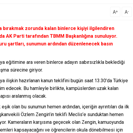
A
A
+
-
da bırakmak zorunda kalan binlerce kişiyi ilgilendiren
0’da AK Parti tarafından TBMM Başkanlığına sunuluyor.
ru şartları, sunumun ardından düzenlenecek basın
 eğitimine ara veren binlerce adayın sabırsızlıkla beklediği
ma sürecine giriyor.
 ilişkin hazırlanan kanun teklifini bugün saat 13.30’da Türkiye
im edecek. Bu hamleyle birlikte, kampüslerden uzak kalan
kapısı aralanmış olacak.
eşik olan bu sunumun hemen ardından, içeriğin ayrıntıları da ilk
şkanvekili Özlem Zengin’in teklifi Meclis’e sunduktan hemen
ıyor. Kameraların karşısına geçecek olan Zengin, kamuoyunda
 dönemleri kapsayacağını ve öğrencilerin okula dönebilmesi için