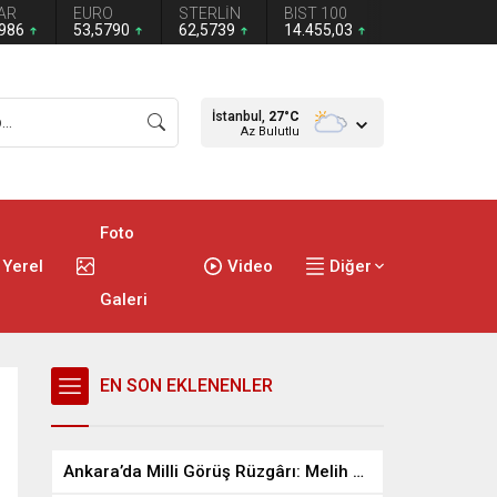
AR
EURO
STERLİN
BIST 100
7986
53,5790
62,5739
14.455,03
İstanbul,
27
°C
Az Bulutlu
Foto
Yerel
Video
Diğer
Galeri
EN SON EKLENENLER
Ankara’da Milli Görüş Rüzgârı: Melih Güner Dur Durak Bilmiyor