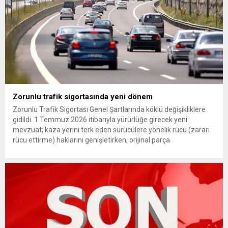
Zorunlu trafik sigortasında yeni dönem
Zorunlu Trafik Sigortası Genel Şartlarında köklü değişikliklere
gidildi. 1 Temmuz 2026 itibarıyla yürürlüğe girecek yeni
mevzuat; kaza yerini terk eden sürücülere yönelik rücu (zararı
rücu ettirme) haklarını genişletirken, orijinal parça
kullanımındaki yaş sınırını kaldırıyor ve değer kaybı
ödemelerinde hak sahibinin başvuru şartını otomatik hale
getiriyor. Hazine Müsteşarlığına bağlı ilgili kurumlarca...