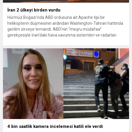
İran 2 ülkeyi birden vurdu
Hürmüz Boğazı’nda ABD ordusuna ait Apache tipi bir
helikopterin düşmesinin ardından Washington-Tahran hattında
gerilim zirveye tırmandı. ABD’nin “meşru müdafaa”
gerekçesiyle İran’daki hava savunma sistemleri ve radarları
vurmasına, İran Devrim Muhafızları Bahreyn ve Ürdün’deki
Amerikan askeri üslerini hedef alarak sert karşılık verdi. Tahran,
yeni bir ABD saldırısına anında yanıt verileceğini duyurdu....
4 bin saatlik kamera incelemesi katili ele verdi