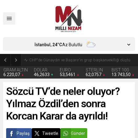
İstanbul,
24
°C
Az Bulutlu
Zorunlu trafik sigortasında yeni dönem
GRAM ALTIN
DOLAR
EURO
STERLİN
BIST 100
6.220,07
46,2633
53,5461
62,0757
13.743,50
Sözcü TV’de neler oluyor?
Yılmaz Özdil’den sonra
Korcan Karar da ayrıldı!
Paylaş
Tweetle
Gönder