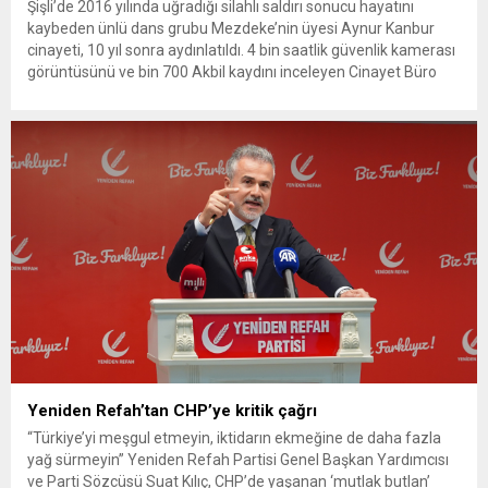
Şişli’de 2016 yılında uğradığı silahlı saldırı sonucu hayatını
kaybeden ünlü dans grubu Mezdeke’nin üyesi Aynur Kanbur
cinayeti, 10 yıl sonra aydınlatıldı. 4 bin saatlik güvenlik kamerası
görüntüsünü ve bin 700 Akbil kaydını inceleyen Cinayet Büro
ekipleri, cinayeti işlediğini itiraf eden maktulün akrabası Bülent
G. ile azmettirici olduğu öne sürülen 2...
Yeniden Refah’tan CHP’ye kritik çağrı
“Türkiye’yi meşgul etmeyin, iktidarın ekmeğine de daha fazla
yağ sürmeyin” Yeniden Refah Partisi Genel Başkan Yardımcısı
ve Parti Sözcüsü Suat Kılıç, CHP’de yaşanan ‘mutlak butlan’