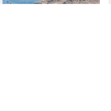
Hürmüz Boğazı’nda anlaşma çıkmazı
Hürmüz Boğazı’nın yeniden deniz trafiğine açılması konusunda
İran ile Umman arasındaki görüşmelerde ilerleme sağlandı.
Ancak Tahran, Umman’la varılacak bir mutabakatın tek başına
yeterli olmayacağını ve boğazın tamamen açılması için ABD’nin
de aralarında bulunduğu tarafların İran’ın diğer taleplerini
karşılaması gerektiğini açıkladı. İran Dışişleri Bakanı Abbas
Arakçi, Tahran ile Maskat’ın boğazdaki gemi...