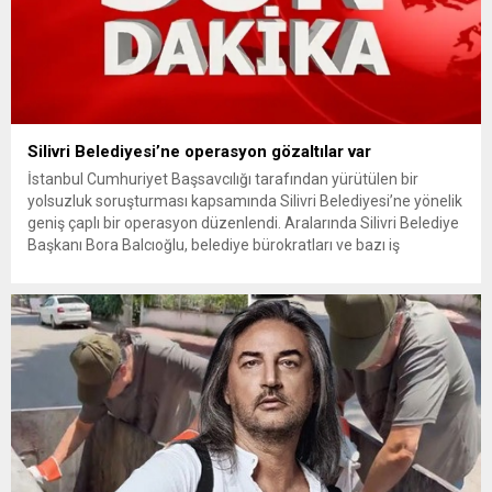
Silivri Belediyesi’ne operasyon gözaltılar var
İstanbul Cumhuriyet Başsavcılığı tarafından yürütülen bir
yolsuzluk soruşturması kapsamında Silivri Belediyesi’ne yönelik
geniş çaplı bir operasyon düzenlendi. Aralarında Silivri Belediye
Başkanı Bora Balcıoğlu, belediye bürokratları ve bazı iş
insanlarının da bulunduğu çok sayıda kişi hakkında gözaltı kararı
uygulandı. Emniyet güçlerinin belediye binasındaki teknik
inceleme ve arama çalışmaları devam ediyor. İstanbul’da...