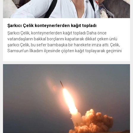
Şarkıcı Çelik konteynerlerden kağıt topladı
Şarkıcı Çelik, konteynerlerden kağıt topladı Daha önce
vatandaşların bakkal borçlarını kapatarak dikkat çeken ünlü
şarkıcı Çelik, bu sefer bambaşka bir harekete imza attı. Çelik,
Samsun’un İlkadım ilçesinde çöpten kağıt toplayarak geçimini
sağlayan Serpil Hanım’a destek oldu. Çelik, sokaklardaki
konteynerlerden kağıt topladı. Ünlü şarkıcı Çelik, Samsun’un
İlkadım ilçesinde çöpten kağıt toplayarak...