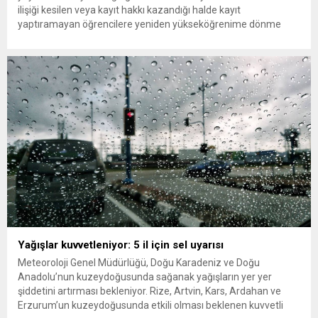
ilişiği kesilen veya kayıt hakkı kazandığı halde kayıt
yaptıramayan öğrencilere yeniden yükseköğrenime dönme
imkânı tanındı. Peki öğrenci affından kimler yararlanabilecek,
başvurular ne zaman ve nereye yapılacak? Üniversitelerle ilişiği
kesilen öğrencilere yeniden öğrenim hakkı tanıyan “öğrenci
affı” düzenlemesi böylece resmen...
Yağışlar kuvvetleniyor: 5 il için sel uyarısı
Meteoroloji Genel Müdürlüğü, Doğu Karadeniz ve Doğu
Anadolu’nun kuzeydoğusunda sağanak yağışların yer yer
şiddetini artırması bekleniyor. Rize, Artvin, Kars, Ardahan ve
Erzurum’un kuzeydoğusunda etkili olması beklenen kuvvetli