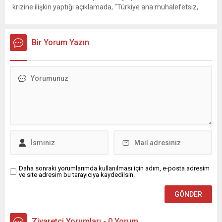
krizine ilişkin yaptığı açıklamada, “Türkiye ana muhalefetsiz,
ana muhalefet gündemsiz kalmamalıdır. Bir an önce anlaşın,
kurultay kararı alın, sorunun kaynağı değil, çözümün adresi
olun. Türkiye’yi...
Bir Yorum Yazın
Daha sonraki yorumlarımda kullanılması için adım, e-posta adresim
ve site adresim bu tarayıcıya kaydedilsin.
Ziyaretçi Yorumları - 0 Yorum