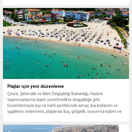
yağışlar nedeniyle sel, su baskını ve heyelan riskine karşı uyarı
yapıldı. Meteoroloji Genel Müdürlüğü, yurdun bazı kesimlerinde
gök gürültülü sağanak yağış beklendiğini açıkladı....
Plajlar için yeni düzenleme
Çevre, Şehircilik ve İklim Değişikliği Bakanlığı, Hazine
taşınmazlarına ilişkin yönetmelikte değişikliğe gitti.
Düzenlemeyle kıyı ve sahil şeritlerinde amaç dışı kullanım ve
işgallerin önlenmesi, plajlarda duş, gölgelik, soyunma kabini ve
seyyar tuvalet gibi ihtiyaçların karşılanması hedefleniyor. Kıyı ve
sahil şeritlerinin kullanımına ilişkin yeni düzenleme Resmi
Gazete’de yayımlandı. Çevre, Şehircilik ve İklim...