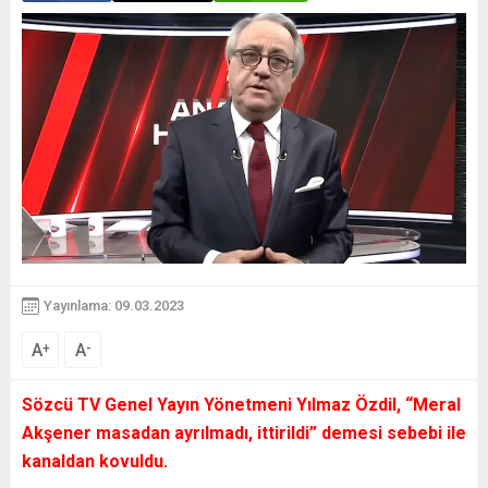
Yayınlama: 09.03.2023
A
A
+
-
Sözcü TV Genel Yayın Yönetmeni Yılmaz Özdil, “Meral
Akşener masadan ayrılmadı, ittirildi” demesi sebebi ile
kanaldan kovuldu.