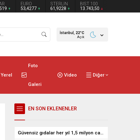
AR
EURO
STERLİN
BIST 100
1519
53,4277
61,9228
13.743,50
İstanbul,
22
°C
Açık
Foto
Yerel
Video
Diğer
Galeri
EN SON EKLENENLER
Güvensiz gıdalar her yıl 1,5 milyon can alıyor