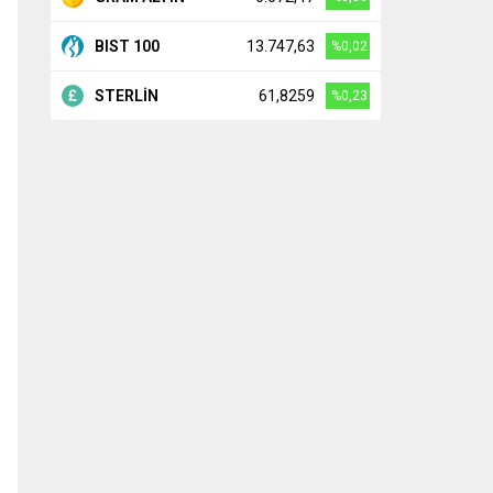
BIST 100
13.747,63
%0,02
STERLİN
61,8259
%0,23