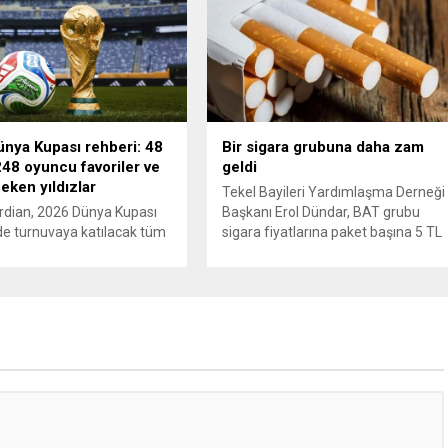
a, İran Devrim Muhafızları
Akbil kaydını inceleyen Cinayet Büro
 ve Ürdün’deki Amerikan
ekipleri, cinayeti işlediğini itiraf eden
lerini hedef alarak sert
maktulün akrabası Bülent G. ile
verdi. Tahran, yeni bir ABD
azmettirici olduğu öne sürülen 2...
na anında yanıt verileceğini
..
nya Kupası rehberi: 48
Bir sigara grubuna daha zam
48 oyuncu favoriler ve
geldi
çeken yıldızlar
Tekel Bayileri Yardımlaşma Derneği
rdian, 2026 Dünya Kupası
Başkanı Erol Dündar, BAT grubu
e turnuvaya katılacak tüm
sigara fiyatlarına paket başına 5 TL
 ve 1248 oyuncu için
artış uygulandığını ve yeni fiyat
 bir rehber yayımladı.
listesinin 5 Haziran 2026 itibarıyla
 Türkiye için 2002’deki
yürürlüğe girdiğini açıkladı. Sektörü
ğün ardından 22 yıl sonra
önde gelen üreticilerinden JTI
upası’na dönüş vurgusu
grubunun gerçekleştirdiği fiyat
en, Vincenzo Montella’nın
ayarlamasının hemen ardından,
dünya sahnesinde etki
British American Tobacco (BAT) da
a hazır” olarak
zam kararı aldı. Tekel Bayileri
irildi. A Milli Takım’ın yıldızı
Yardımlaşma...
r gösterildi. The...