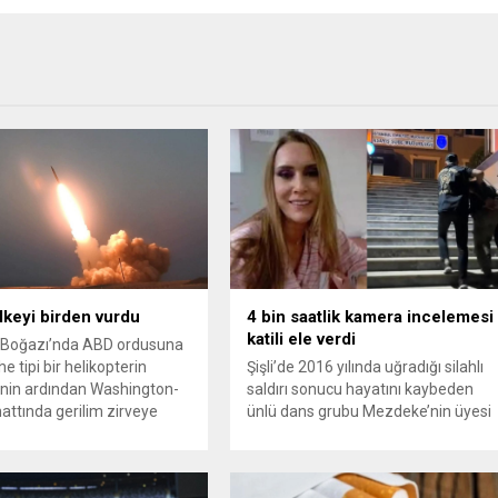
ülkeyi birden vurdu
4 bin saatlik kamera incelemesi
katili ele verdi
Boğazı’nda ABD ordusuna
e tipi bir helikopterin
Şişli’de 2016 yılında uğradığı silahlı
nin ardından Washington-
saldırı sonucu hayatını kaybeden
attında gerilim zirveye
ünlü dans grubu Mezdeke’nin üyesi
ı. ABD’nin “meşru müdafaa”
Aynur Kanbur cinayeti, 10 yıl sonra
iyle İran’daki hava
aydınlatıldı. 4 bin saatlik güvenlik
sistemleri ve radarları
kamerası görüntüsünü ve bin 700