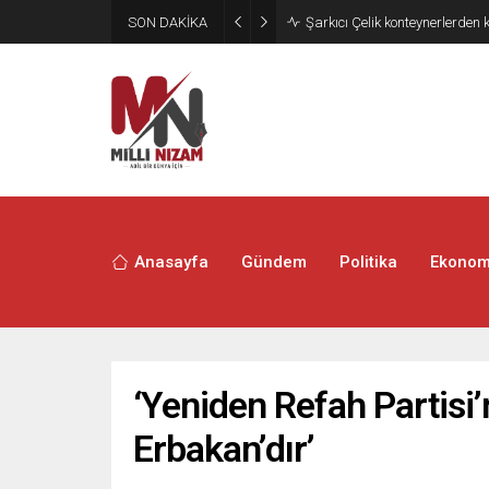
SON DAKİKA
İran 2 ülkeyi birden vurdu
Anasayfa
Gündem
Politika
Ekonom
‘Yeniden Refah Partisi
Erbakan’dır’