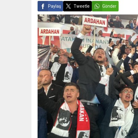
Paylaş
Tweetle
Gönder