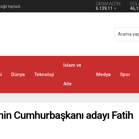
GRAM ALTIN
DOL
6.139,11
46,
İslam ve
i
Dünya
Teknoloji
Medya
Spor
Aile
’nin Cumhurbaşkanı adayı Fatih