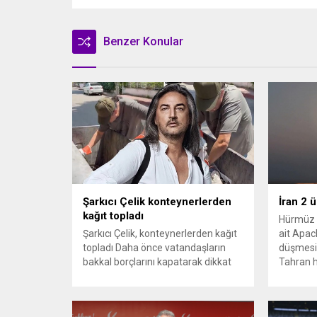
Benzer Konular
Şarkıcı Çelik konteynerlerden
İran 2 
kağıt topladı
Hürmüz 
Şarkıcı Çelik, konteynerlerden kağıt
ait Apach
topladı Daha önce vatandaşların
düşmesi
bakkal borçlarını kapatarak dikkat
Tahran h
çeken ünlü şarkıcı Çelik, bu sefer
tırmand
bambaşka bir harekete imza attı.
gerekçes
Çelik, Samsun’un İlkadım ilçesinde
savunma 