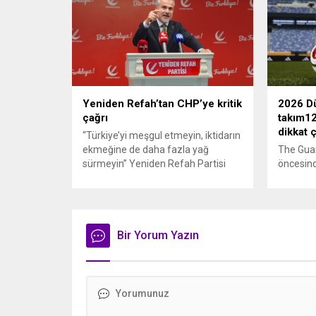
çöpten kağıt toplayarak geçimini
vurmasın
sağlayan Serpil Hanım’a destek
Bahreyn
oldu. Çelik, sokaklardaki
askeri üs
konteynerlerden kağıt topladı. Ünlü
karşılık 
şarkıcı Çelik, Samsun’un İlkadım
saldırısı
ilçesinde çöpten kağıt toplayarak...
duyurdu..
Yeniden Refah’tan CHP’ye kritik
2026 Dü
çağrı
takım12
dikkat 
“Türkiye’yi meşgul etmeyin, iktidarın
ekmeğine de daha fazla yağ
The Gua
sürmeyin” Yeniden Refah Partisi
öncesind
Genel Başkan Yardımcısı ve Parti
takımlar
Sözcüsü Suat Kılıç, CHP’de yaşanan
kapsamlı
‘mutlak butlan’ krizine ilişkin yaptığı
Rehberde
açıklamada, “Türkiye ana
üçüncülü
muhalefetsiz, ana muhalefet
Bir Yorum Yazın
Dünya K
gündemsiz kalmamalıdır. Bir an
yapılırk
önce anlaşın, kurultay kararı alın,
takımı “
sorunun kaynağı değil, çözümün
yaratmay
adresi olun. Türkiye’yi...
değerlend
Arda Güle