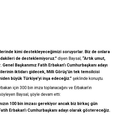
erinde kimi destekleyeceğimizi soruyorlar. Biz de onlara
ndakileri de desteklemiyoruz.”
diyen Baysal,
“Artık umut,
ar. Genel Başkanımız Fatih Erbakan’ı Cumhurbaşkanı adayı
erinin iktidarı gidecek, Milli Görüş’ün tek temsilcisi
niden büyük Türkiye’yi inşa edeceğiz.”
şeklinde konuştu.
rbakan için 300 bin imza toplanacağını ve Erbakan’ın
öyleyen Baysal, şöyle devam etti:
ızın 100 bin imzası gerekiyor ancak biz birkaç gün
 Fatih Erbakan’ı Cumhurbaşkanı adayı olarak göstereceğiz.