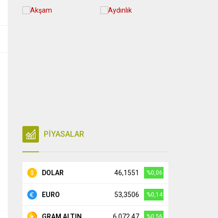
PİYASALAR
DOLAR
46,1551
%0,06
EURO
53,3506
%0,14
GRAM ALTIN
6.072,47
%0,56