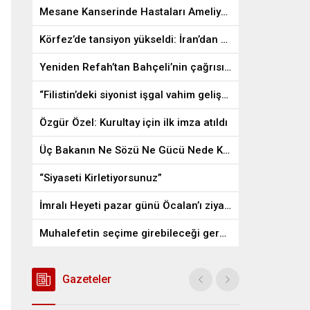
Mesane Kanserinde Hastaları Ameliyattan Kurtaran İlaç
Körfez’de tansiyon yükseldi: İran’dan ABD üslerine misilleme
Yeniden Refah’tan Bahçeli’nin çağrısına destek
“Filistin’deki siyonist işgal vahim gelişmelere gebe”
Özgür Özel: Kurultay için ilk imza atıldı
Üç Bakanın Ne Sözü Ne Gücü Nede Kudreti Yetmedi
“Siyaseti Kirletiyorsunuz”
İmralı Heyeti pazar günü Öcalan’ı ziyaret edecek
Muhalefetin seçime girebileceği gerçek bir alan kalmayabilir
Gazeteler