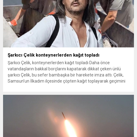
Şarkıcı Çelik konteynerlerden kağıt topladı
Şarkıcı Çelik, konteynerlerden kağıt topladı Daha önce
vatandaşların bakkal borçlarını kapatarak dikkat çeken ünlü
şarkıcı Çelik, bu sefer bambaşka bir harekete imza attı. Çelik,
Samsun’un İlkadım ilçesinde çöpten kağıt toplayarak geçimini
sağlayan Serpil Hanım’a destek oldu. Çelik, sokaklardaki
konteynerlerden kağıt topladı. Ünlü şarkıcı Çelik, Samsun’un
İlkadım ilçesinde çöpten kağıt toplayarak...