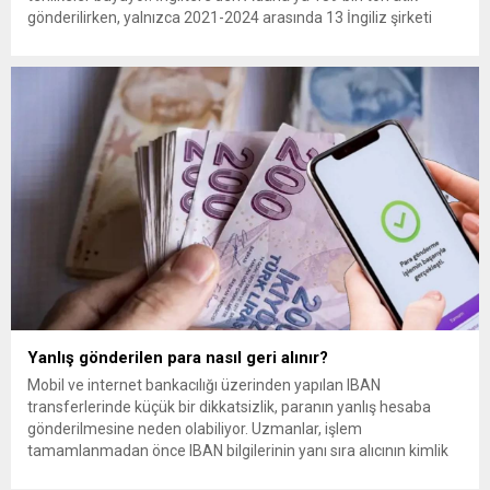
gönderilirken, yalnızca 2021-2024 arasında 13 İngiliz şirketi
Kemal Deniz geri dönüşüm bölgesine 545 sevkiyatla 52 bin ton
plastik atık taşıdı. Sulama kanallarında mikroplastik tespit
edilirken çiftçiler hava, su...
Yanlış gönderilen para nasıl geri alınır?
Mobil ve internet bankacılığı üzerinden yapılan IBAN
transferlerinde küçük bir dikkatsizlik, paranın yanlış hesaba
gönderilmesine neden olabiliyor. Uzmanlar, işlem
tamamlanmadan önce IBAN bilgilerinin yanı sıra alıcının kimlik
bilgilerinin de mutlaka kontrol edilmesini öneriyor. Günlük