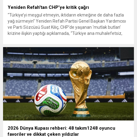
Yeniden Refah’tan CHP’ye kritik çağrı
“Türkiye’yi meşgul etmeyin, iktidarın ekmeğine de daha fazla
yağ sürmeyin” Yeniden Refah Partisi Genel Başkan Yardımcısı
ve Parti Sözcüsü Suat Kılıç, CHP’de yaşanan ‘mutlak butlan’
krizine ilişkin yaptığı açıklamada, “Türkiye ana muhalefetsiz,
ana muhalefet gündemsiz kalmamalıdır. Bir an önce anlaşın,
kurultay kararı alın, sorunun kaynağı değil, çözümün adresi
olun. Türkiye’yi...
2026 Dünya Kupası rehberi: 48 takım1248 oyuncu
favoriler ve dikkat çeken yıldızlar