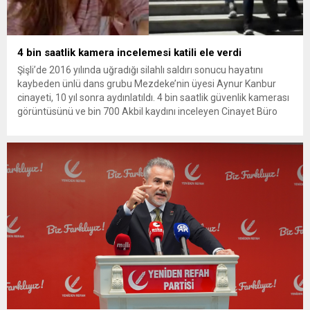
4 bin saatlik kamera incelemesi katili ele verdi
Şişli’de 2016 yılında uğradığı silahlı saldırı sonucu hayatını
kaybeden ünlü dans grubu Mezdeke’nin üyesi Aynur Kanbur
cinayeti, 10 yıl sonra aydınlatıldı. 4 bin saatlik güvenlik kamerası
görüntüsünü ve bin 700 Akbil kaydını inceleyen Cinayet Büro
ekipleri, cinayeti işlediğini itiraf eden maktulün akrabası Bülent
G. ile azmettirici olduğu öne sürülen 2...