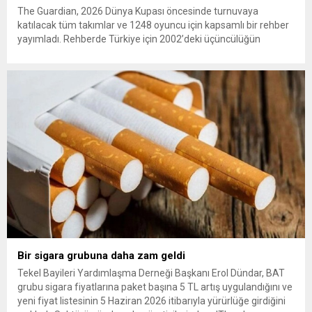
The Guardian, 2026 Dünya Kupası öncesinde turnuvaya
katılacak tüm takımlar ve 1248 oyuncu için kapsamlı bir rehber
yayımladı. Rehberde Türkiye için 2002’deki üçüncülüğün
ardından 22 yıl sonra Dünya Kupası’na dönüş vurgusu
yapılırken, Vincenzo Montella’nın takımı “dünya sahnesinde etki
yaratmaya hazır” olarak değerlendirildi. A Milli Takım’ın yıldızı
Arda Güler gösterildi. The...
Bir sigara grubuna daha zam geldi
Tekel Bayileri Yardımlaşma Derneği Başkanı Erol Dündar, BAT
grubu sigara fiyatlarına paket başına 5 TL artış uygulandığını ve
yeni fiyat listesinin 5 Haziran 2026 itibarıyla yürürlüğe girdiğini