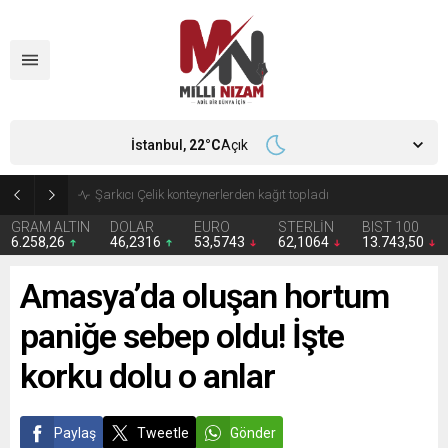
İstanbul,
22
°C
Açık
İran 2 ülkeyi birden vurdu
GRAM ALTIN
DOLAR
EURO
STERLİN
BIST 100
6.258,26
46,2316
53,5743
62,1064
13.743,50
Amasya’da oluşan hortum
paniğe sebep oldu! İşte
korku dolu o anlar
Paylaş
Tweetle
Gönder