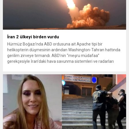
İran 2 ülkeyi birden vurdu
Hürmüz Boğazı’nda ABD ordusuna ait Apache tipi bir
helikopterin düşmesinin ardından Washington-Tahran hattında
gerilim zirveye tırmandı. ABD’nin “meşru müdafaa”
gerekçesiyle İran’daki hava savunma sistemleri ve radarları
vurmasına, İran Devrim Muhafızları Bahreyn ve Ürdün’deki
Amerikan askeri üslerini hedef alarak sert karşılık verdi. Tahran,
yeni bir ABD saldırısına anında yanıt verileceğini duyurdu....