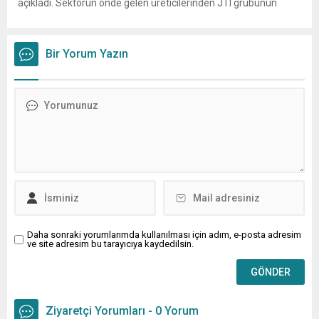
açıkladı. Sektörün önde gelen üreticilerinden JTI grubunun
gerçekleştirdiği fiyat ayarlamasının hemen ardından, British
American Tobacco (BAT) da zam kararı aldı. Tekel Bayileri
Yardımlaşma...
Bir Yorum Yazın
Daha sonraki yorumlarımda kullanılması için adım, e-posta adresim
ve site adresim bu tarayıcıya kaydedilsin.
Ziyaretçi Yorumları - 0 Yorum