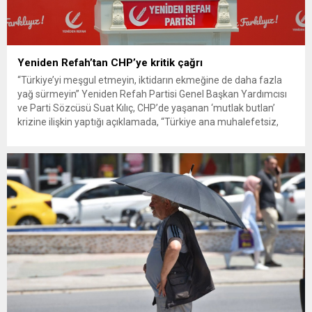
Yeniden Refah’tan CHP’ye kritik çağrı
“Türkiye’yi meşgul etmeyin, iktidarın ekmeğine de daha fazla
yağ sürmeyin” Yeniden Refah Partisi Genel Başkan Yardımcısı
ve Parti Sözcüsü Suat Kılıç, CHP’de yaşanan ‘mutlak butlan’
krizine ilişkin yaptığı açıklamada, “Türkiye ana muhalefetsiz,
ana muhalefet gündemsiz kalmamalıdır. Bir an önce anlaşın,
kurultay kararı alın, sorunun kaynağı değil, çözümün adresi
olun. Türkiye’yi...