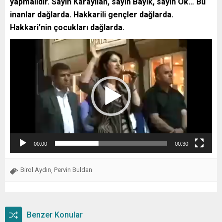
yapmalıdır. Sayın Karayılan, sayın Bayık, sayın Ok… Bu
inanlar dağlarda. Hakkarili gençler dağlarda.
Hakkari’nin çocukları dağlarda.
Video
oynatıcı
00:00
00:30
Birol Aydın
Pervin Buldan
,
Benzer Konular