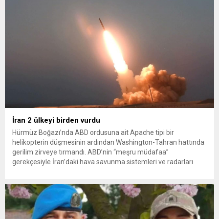
İran 2 ülkeyi birden vurdu
Hürmüz Boğazı’nda ABD ordusuna ait Apache tipi bir
helikopterin düşmesinin ardından Washington-Tahran hattında
gerilim zirveye tırmandı. ABD’nin “meşru müdafaa”
gerekçesiyle İran’daki hava savunma sistemleri ve radarları
vurmasına, İran Devrim Muhafızları Bahreyn ve Ürdün’deki
Amerikan askeri üslerini hedef alarak sert karşılık verdi. Tahran,
yeni bir ABD saldırısına anında yanıt verileceğini duyurdu....