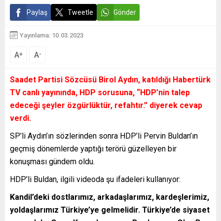
Paylaş
Tweetle
Gönder
Yayınlama: 10.03.2023
A
A
+
-
Saadet Partisi Sözcüsü Birol Aydın, katıldığı Habertürk
TV canlı yayınında, HDP sorusuna,
“HDP’nin talep
edeceği şeyler özgürlüktür, refahtır.”
diyerek cevap
verdi.
SP’li Aydın’ın sözlerinden sonra HDP’li Pervin Buldan’ın
geçmiş dönemlerde yaptığı terörü güzelleyen bir
konuşması gündem oldu.
HDP’li Buldan, ilgili videoda şu ifadeleri kullanıyor:
Kandil’deki dostlarımız, arkadaşlarımız, kardeşlerimiz,
yoldaşlarımız Türkiye’ye gelmelidir. Türkiye’de siyaset