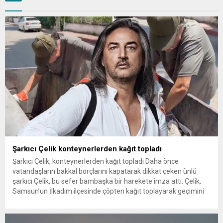
Şarkıcı Çelik konteynerlerden kağıt topladı
Şarkıcı Çelik, konteynerlerden kağıt topladı Daha önce
vatandaşların bakkal borçlarını kapatarak dikkat çeken ünlü
şarkıcı Çelik, bu sefer bambaşka bir harekete imza attı. Çelik,
Samsun’un İlkadım ilçesinde çöpten kağıt toplayarak geçimini
sağlayan Serpil Hanım’a destek oldu. Çelik, sokaklardaki
konteynerlerden kağıt topladı. Ünlü şarkıcı Çelik, Samsun’un
İlkadım ilçesinde çöpten kağıt toplayarak...