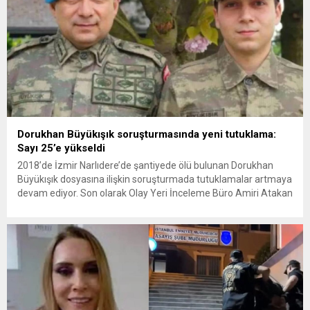
Dorukhan Büyükışık soruşturmasında yeni tutuklama:
Sayı 25’e yükseldi
2018’de İzmir Narlıdere’de şantiyede ölü bulunan Dorukhan
Büyükışık dosyasına ilişkin soruşturmada tutuklamalar artmaya
devam ediyor. Son olarak Olay Yeri İnceleme Büro Amiri Atakan
Kaçar’ın da tutuklanmasıyla dosyadaki tutuklu sayısı 25’e
yükseldi. İzmir’in Narlıdere ilçesinde 2018 yılında şantiyede ölü
bulunan Dorukhan Büyükışık’a ilişkin yeniden açılan
soruşturmada tutuklamalar genişliyor. Son olarak dönemin...