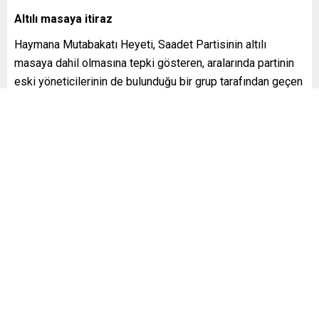
Altılı masaya itiraz
Haymana Mutabakatı Heyeti, Saadet Partisinin altılı
masaya dahil olmasına tepki gösteren, aralarında partinin
eski yöneticilerinin de bulunduğu bir grup tarafından geçen
yıl oluşturuldu. Saadet Partisi yönetiminin Milli Görüş
çizgisinden uzaklaştığı eleştirisini getiren grup, ilk
toplantısını Ankara’nın Haymana ilçesinde yaptığı için
“Haymana Mutabakatı Heyeti”
adıyla anılıyor.
haymana mutabakatı heyeti
kemal kılıçdaroğlu
milli görüş
,
,
,
saadet partisi
Benzer Konular