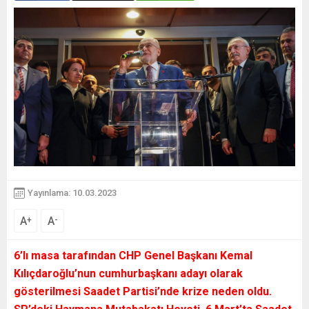
Yayınlama: 10.03.2023
A
A
+
-
6’lı masa tarafından CHP Genel Başkanı Kemal
Kılıçdaroğlu’nun cumhurbaşkanı adayı olarak
gösterilmesi Saadet Partisi’nde krize neden oldu.