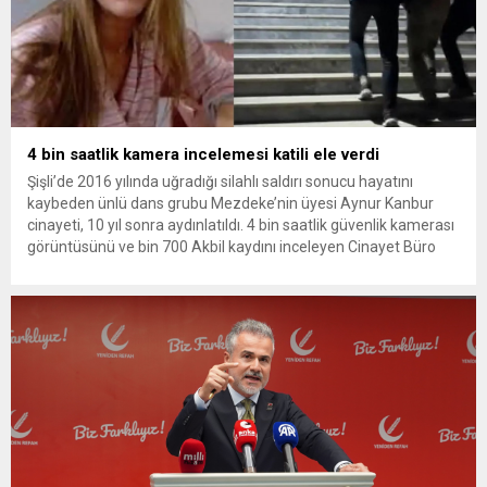
4 bin saatlik kamera incelemesi katili ele verdi
Şişli’de 2016 yılında uğradığı silahlı saldırı sonucu hayatını
kaybeden ünlü dans grubu Mezdeke’nin üyesi Aynur Kanbur
cinayeti, 10 yıl sonra aydınlatıldı. 4 bin saatlik güvenlik kamerası
görüntüsünü ve bin 700 Akbil kaydını inceleyen Cinayet Büro
ekipleri, cinayeti işlediğini itiraf eden maktulün akrabası Bülent
G. ile azmettirici olduğu öne sürülen 2...