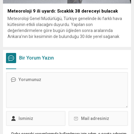
Meteoroloji 9 ili uyardı: Sıcaklık 38 dereceyi bulacak
Meteoroloji Genel Müdürlüğü, Türkiye genelinde iki farklı hava
kütlesinin etkili olacağını duyurdu. Yapılan son
değerlendirmelere göre bugün öğleden sonra aralarında
Ankara’nın bir kesiminin de bulunduğu 30 ilde yerel sağanak
yağış geçişleri beklenirken; Ege ve Güneydoğu Anadolu
bölgelerindeki 9 ilde ise hava sıcaklıkları mevsim normallerinin
üzerine çıkarak yaz değerlerine ulaşacak. Ayrıca...
Bir Yorum Yazın
Daha sonraki yorumlarımda kullanılması için adım, e-posta adresim