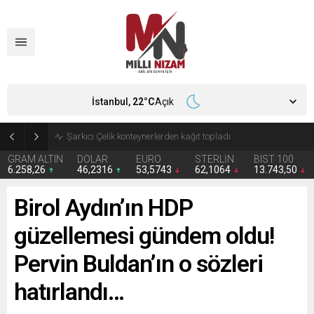
İstanbul,
22
°C
Açık
İran 2 ülkeyi birden vurdu
GRAM ALTIN
DOLAR
EURO
STERLİN
BIST 100
6.258,26
46,2316
53,5743
62,1064
13.743,50
Birol Aydın’ın HDP
güzellemesi gündem oldu!
Pervin Buldan’ın o sözleri
hatırlandı…