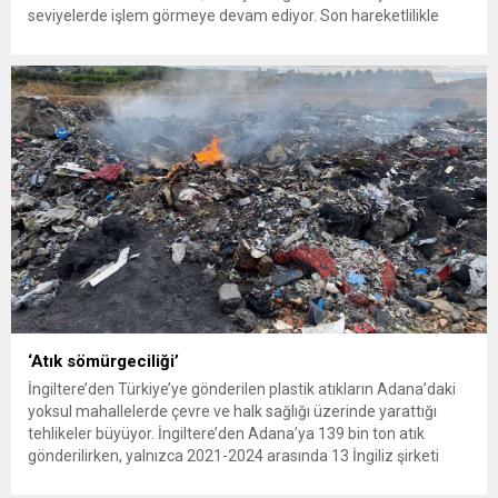
seviyelerde işlem görmeye devam ediyor. Son hareketlilikle
birlikte yatırımcıların gözü yeniden güvenli liman olarak görülen
altına çevrildi. 7 Ağustos 2026’da spot altın yüzde 2,3
yükselerek 4 bin...
‘Atık sömürgeciliği’
İngiltere’den Türkiye’ye gönderilen plastik atıkların Adana’daki
yoksul mahallelerde çevre ve halk sağlığı üzerinde yarattığı
tehlikeler büyüyor. İngiltere’den Adana’ya 139 bin ton atık
gönderilirken, yalnızca 2021-2024 arasında 13 İngiliz şirketi
Kemal Deniz geri dönüşüm bölgesine 545 sevkiyatla 52 bin ton