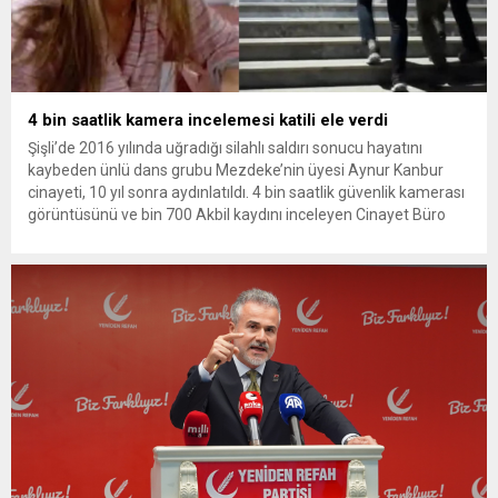
4 bin saatlik kamera incelemesi katili ele verdi
Şişli’de 2016 yılında uğradığı silahlı saldırı sonucu hayatını
kaybeden ünlü dans grubu Mezdeke’nin üyesi Aynur Kanbur
cinayeti, 10 yıl sonra aydınlatıldı. 4 bin saatlik güvenlik kamerası
görüntüsünü ve bin 700 Akbil kaydını inceleyen Cinayet Büro
ekipleri, cinayeti işlediğini itiraf eden maktulün akrabası Bülent
G. ile azmettirici olduğu öne sürülen 2...