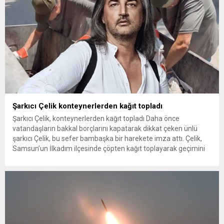
Şarkıcı Çelik konteynerlerden kağıt topladı
Şarkıcı Çelik, konteynerlerden kağıt topladı Daha önce
vatandaşların bakkal borçlarını kapatarak dikkat çeken ünlü
şarkıcı Çelik, bu sefer bambaşka bir harekete imza attı. Çelik,
Samsun’un İlkadım ilçesinde çöpten kağıt toplayarak geçimini
sağlayan Serpil Hanım’a destek oldu. Çelik, sokaklardaki
konteynerlerden kağıt topladı. Ünlü şarkıcı Çelik, Samsun’un
İlkadım ilçesinde çöpten kağıt toplayarak...