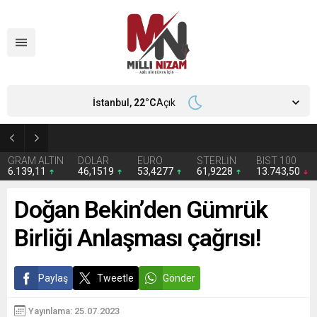
İstanbul,
22
°C
Açık
İran 2 ülkeyi birden vurdu
GRAM ALTIN
DOLAR
EURO
STERLİN
BIST 100
6.139,11
46,1519
53,4277
61,9228
13.743,50
Doğan Bekin’den Gümrük
Birliği Anlaşması çağrısı!
Paylaş
Tweetle
Gönder
Yayınlama: 25.07.2023