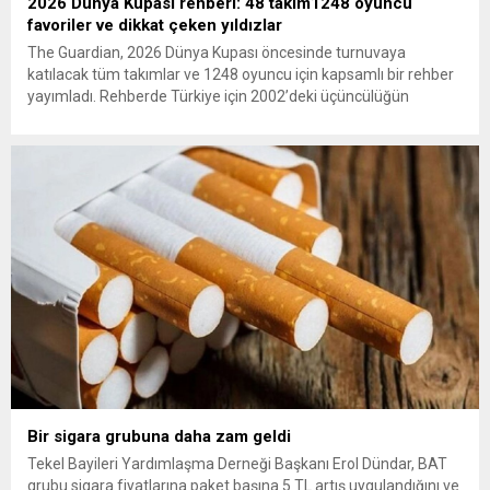
2026 Dünya Kupası rehberi: 48 takım1248 oyuncu
favoriler ve dikkat çeken yıldızlar
The Guardian, 2026 Dünya Kupası öncesinde turnuvaya
katılacak tüm takımlar ve 1248 oyuncu için kapsamlı bir rehber
yayımladı. Rehberde Türkiye için 2002’deki üçüncülüğün
ardından 22 yıl sonra Dünya Kupası’na dönüş vurgusu
yapılırken, Vincenzo Montella’nın takımı “dünya sahnesinde etki
yaratmaya hazır” olarak değerlendirildi. A Milli Takım’ın yıldızı
Arda Güler gösterildi. The...
Bir sigara grubuna daha zam geldi
Tekel Bayileri Yardımlaşma Derneği Başkanı Erol Dündar, BAT
grubu sigara fiyatlarına paket başına 5 TL artış uygulandığını ve