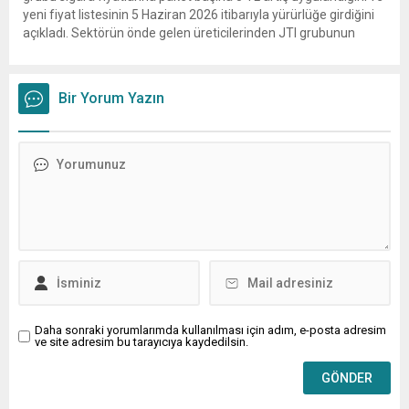
yeni fiyat listesinin 5 Haziran 2026 itibarıyla yürürlüğe girdiğini
açıkladı. Sektörün önde gelen üreticilerinden JTI grubunun
gerçekleştirdiği fiyat ayarlamasının hemen ardından, British
American Tobacco (BAT) da zam kararı aldı. Tekel Bayileri
Yardımlaşma...
Bir Yorum Yazın
Daha sonraki yorumlarımda kullanılması için adım, e-posta adresim
ve site adresim bu tarayıcıya kaydedilsin.