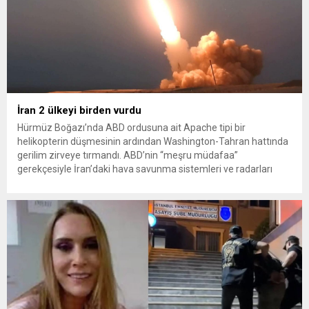
İran 2 ülkeyi birden vurdu
Hürmüz Boğazı’nda ABD ordusuna ait Apache tipi bir
helikopterin düşmesinin ardından Washington-Tahran hattında
gerilim zirveye tırmandı. ABD’nin “meşru müdafaa”
gerekçesiyle İran’daki hava savunma sistemleri ve radarları
vurmasına, İran Devrim Muhafızları Bahreyn ve Ürdün’deki
Amerikan askeri üslerini hedef alarak sert karşılık verdi. Tahran,
yeni bir ABD saldırısına anında yanıt verileceğini duyurdu....