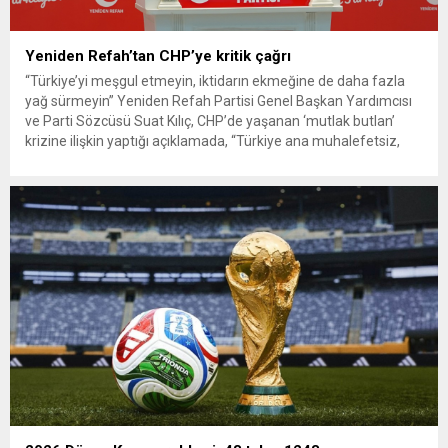
Yeniden Refah’tan CHP’ye kritik çağrı
“Türkiye’yi meşgul etmeyin, iktidarın ekmeğine de daha fazla
yağ sürmeyin” Yeniden Refah Partisi Genel Başkan Yardımcısı
ve Parti Sözcüsü Suat Kılıç, CHP’de yaşanan ‘mutlak butlan’
krizine ilişkin yaptığı açıklamada, “Türkiye ana muhalefetsiz,
ana muhalefet gündemsiz kalmamalıdır. Bir an önce anlaşın,
kurultay kararı alın, sorunun kaynağı değil, çözümün adresi
olun. Türkiye’yi...