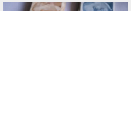
plastik atık taşıdı. Sulama kanallarında mikroplastik tespit
edilirken çiftçiler hava, su...
Yanlış gönderilen para nasıl geri alınır?
Mobil ve internet bankacılığı üzerinden yapılan IBAN
transferlerinde küçük bir dikkatsizlik, paranın yanlış hesaba
gönderilmesine neden olabiliyor. Uzmanlar, işlem
tamamlanmadan önce IBAN bilgilerinin yanı sıra alıcının kimlik
bilgilerinin de mutlaka kontrol edilmesini öneriyor. Günlük
bankacılık işlemlerinin önemli bir bölümünü oluşturan para
transferlerinde, özellikle IBAN’ın yanlış yazılması veya alıcı
bilgilerinin kontrol...