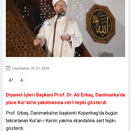
Yayınlama: 25.07.2023
A
A
+
-
Diyanet İşleri Başkanı Prof. Dr. Ali Erbaş, Danimarka’da
yüce Kur’an’ın yakılmasına sert tepki gösterdi.
Prof. Erbaş, Danimarka’nın başkenti Kopenhag’da bugün
tekrarlanan Kur’an-ı Kerim yakma skandalına sert tepki
gösterdi.