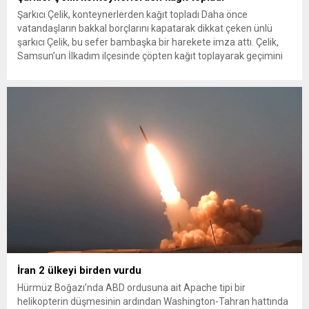
Şarkıcı Çelik, konteynerlerden kağıt topladı Daha önce
vatandaşların bakkal borçlarını kapatarak dikkat çeken ünlü
şarkıcı Çelik, bu sefer bambaşka bir harekete imza attı. Çelik,
Samsun’un İlkadım ilçesinde çöpten kağıt toplayarak geçimini
sağlayan Serpil Hanım’a destek oldu. Çelik, sokaklardaki
konteynerlerden kağıt topladı. Ünlü şarkıcı Çelik, Samsun’un
İlkadım ilçesinde çöpten kağıt toplayarak...
İran 2 ülkeyi birden vurdu
Hürmüz Boğazı’nda ABD ordusuna ait Apache tipi bir
helikopterin düşmesinin ardından Washington-Tahran hattında