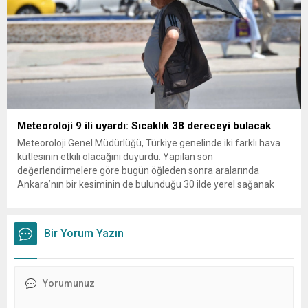
Meteoroloji 9 ili uyardı: Sıcaklık 38 dereceyi bulacak
Meteoroloji Genel Müdürlüğü, Türkiye genelinde iki farklı hava
kütlesinin etkili olacağını duyurdu. Yapılan son
değerlendirmelere göre bugün öğleden sonra aralarında
Ankara’nın bir kesiminin de bulunduğu 30 ilde yerel sağanak
yağış geçişleri beklenirken; Ege ve Güneydoğu Anadolu
bölgelerindeki 9 ilde ise hava sıcaklıkları mevsim normallerinin
üzerine çıkarak yaz değerlerine ulaşacak. Ayrıca...
Bir Yorum Yazın