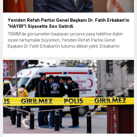
Yeniden Refah Partisi Genel Başkanı Dr. Fatih Erbakan’ın
“HAYIR”I Siyasette Ses Getirdi.
TBMM’de görüşmeleri başlayan çerçeve yasa teklifine ilişkin
siyasi tartışmalar büyürken, Yeniden Refah Partisi Genel
Başkanı Dr. Fatih Erbakan’ın tutumu dikkat çekti. Erbakan’ın
terör örgütü elebaşı Abdullah Öcalan’a “umut hakkı”
tartışmaları ve çerçeve yasa konusundaki karşı duruşuna Zafer
Partisi Genel Başkanı Ümit Özdağ’dan dikkat çeken destek
geldi. Türkiye Büyük Millet Meclisi’nde...