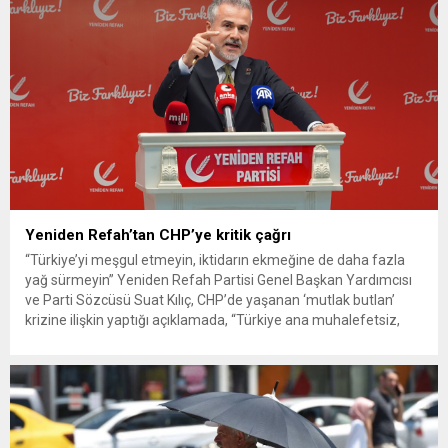
Yeniden Refah’tan CHP’ye kritik çağrı
“Türkiye’yi meşgul etmeyin, iktidarın ekmeğine de daha fazla
yağ sürmeyin” Yeniden Refah Partisi Genel Başkan Yardımcısı
ve Parti Sözcüsü Suat Kılıç, CHP’de yaşanan ‘mutlak butlan’
krizine ilişkin yaptığı açıklamada, “Türkiye ana muhalefetsiz,
ana muhalefet gündemsiz kalmamalıdır. Bir an önce anlaşın,
kurultay kararı alın, sorunun kaynağı değil, çözümün adresi
olun. Türkiye’yi...