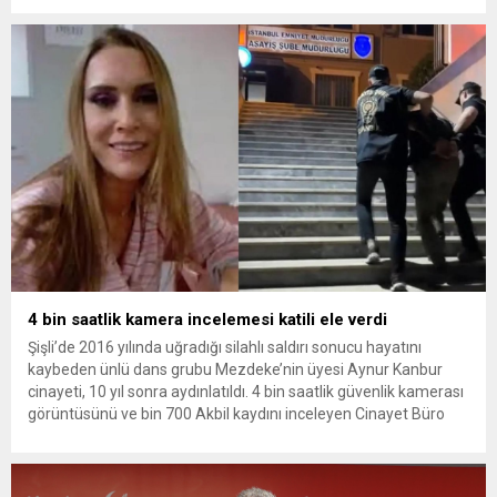
yükseldi. İzmir’in Narlıdere ilçesinde 2018 yılında şantiyede ölü
bulunan Dorukhan Büyükışık’a ilişkin yeniden açılan
soruşturmada tutuklamalar genişliyor. Son olarak dönemin...
4 bin saatlik kamera incelemesi katili ele verdi
Şişli’de 2016 yılında uğradığı silahlı saldırı sonucu hayatını
kaybeden ünlü dans grubu Mezdeke’nin üyesi Aynur Kanbur
cinayeti, 10 yıl sonra aydınlatıldı. 4 bin saatlik güvenlik kamerası
görüntüsünü ve bin 700 Akbil kaydını inceleyen Cinayet Büro
ekipleri, cinayeti işlediğini itiraf eden maktulün akrabası Bülent
G. ile azmettirici olduğu öne sürülen 2...