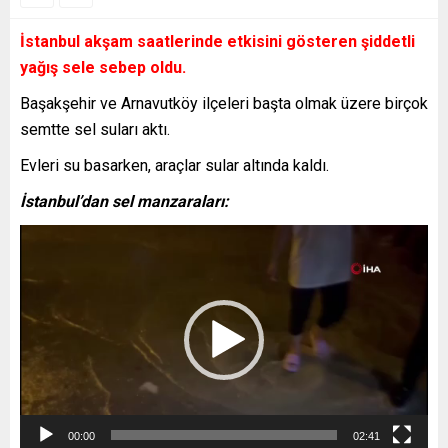
İstanbul akşam saatlerinde etkisini gösteren şiddetli
yağış sele sebep oldu.
Başakşehir ve Arnavutköy ilçeleri başta olmak üzere birçok
semtte sel suları aktı.
Evleri su basarken, araçlar sular altında kaldı.
İstanbul’dan sel manzaraları:
Video
oynatıcı
00:00
02:41