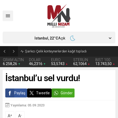
İstanbul,
22
°C
Açık
İran 2 ülkeyi birden vurdu
GRAM ALTIN
DOLAR
EURO
STERLİN
BIST 100
6.258,26
46,2316
53,5743
62,1064
13.743,50
İstanbul’u sel vurdu!
Paylaş
Tweetle
Gönder
Yayınlama: 05.09.2023
A
A
+
-