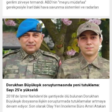
gerilim zirveye tırmandı. ABD’nin “meşru müdafaa”
gerekçesiyle İran’daki hava savunma sistemleri ve radarları
vurmasına, İran Devrim Muhafızları Bahreyn ve Ürdün’deki
Amerikan askeri üslerini hedef alarak sert karşılık verdi. Tahran,
yeni bir ABD saldırısına anında yanıt verileceğini duyurdu....
Dorukhan Büyükışık soruşturmasında yeni tutuklama:
Sayı 25’e yükseldi
2018’de İzmir Narlıdere’de şantiyede ölü bulunan Dorukhan
Büyükışık dosyasına ilişkin soruşturmada tutuklamalar artmaya
devam ediyor. Son olarak Olay Yeri İnceleme Büro Amiri Atakan
Kaçar’ın da tutuklanmasıyla dosyadaki tutuklu sayısı 25’e