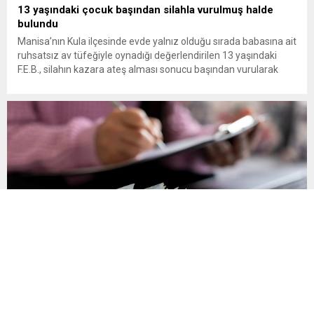
13 yaşındaki çocuk başından silahla vurulmuş halde
bulundu
Manisa’nın Kula ilçesinde evde yalnız olduğu sırada babasına ait
ruhsatsız av tüfeğiyle oynadığı değerlendirilen 13 yaşındaki
F.E.B., silahın kazara ateş alması sonucu başından vurularak
hayatını kaybetti. Manisa’nın Kula ilçesine bağlı Bebekli
Mahallesi’nde meydana gelen olayda, 13 yaşındaki bir çocuk
evinde başından silahla vurulmuş halde ölü bulundu. Edinilen
bilgilere göre, mahalledeki...
Son Gün 31 Ağustos Sakın Kaçırmayın
Vergi, SGK primi, trafik cezası, MTV ve öğrenim kredisi