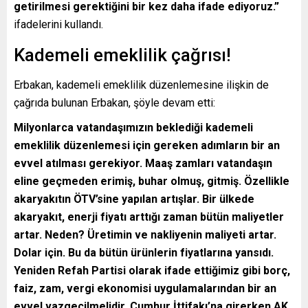
getirilmesi gerektiğini bir kez daha ifade ediyoruz.”
ifadelerini kullandı.
Kademeli emeklilik çağrısı!
Erbakan, kademeli emeklilik düzenlemesine ilişkin de
çağrıda bulunan Erbakan, şöyle devam etti:
Milyonlarca vatandaşımızın beklediği kademeli
emeklilik düzenlemesi için gereken adımların bir an
evvel atılması gerekiyor. Maaş zamları vatandaşın
eline geçmeden erimiş, buhar olmuş, gitmiş. Özellikle
akaryakıtın ÖTV’sine yapılan artışlar. Bir ülkede
akaryakıt, enerji fiyatı arttığı zaman bütün maliyetler
artar. Neden? Üretimin ve nakliyenin maliyeti artar.
Dolar için. Bu da bütün ürünlerin fiyatlarına yansıdı.
Yeniden Refah Partisi olarak ifade ettiğimiz gibi borç,
faiz, zam, vergi ekonomisi uygulamalarından bir an
evvel vazgeçilmelidir. Cumhur İttifakı’na girerken AK