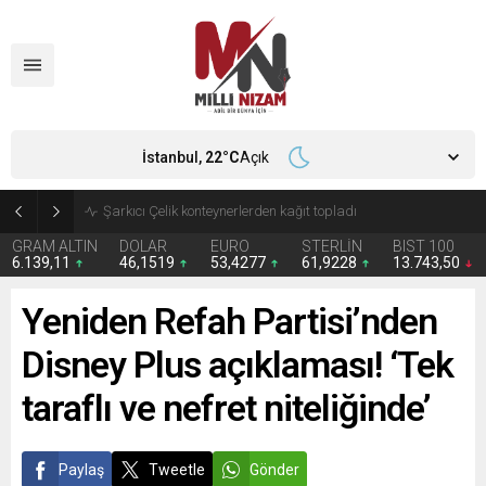
İstanbul,
22
°C
Açık
İran 2 ülkeyi birden vurdu
GRAM ALTIN
DOLAR
EURO
STERLİN
BIST 100
6.139,11
46,1519
53,4277
61,9228
13.743,50
Yeniden Refah Partisi’nden
Disney Plus açıklaması! ‘Tek
taraflı ve nefret niteliğinde’
Paylaş
Tweetle
Gönder