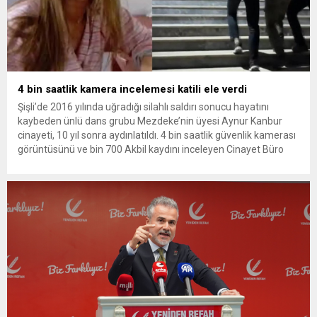
4 bin saatlik kamera incelemesi katili ele verdi
Şişli’de 2016 yılında uğradığı silahlı saldırı sonucu hayatını
kaybeden ünlü dans grubu Mezdeke’nin üyesi Aynur Kanbur
cinayeti, 10 yıl sonra aydınlatıldı. 4 bin saatlik güvenlik kamerası
görüntüsünü ve bin 700 Akbil kaydını inceleyen Cinayet Büro
ekipleri, cinayeti işlediğini itiraf eden maktulün akrabası Bülent
G. ile azmettirici olduğu öne sürülen 2...