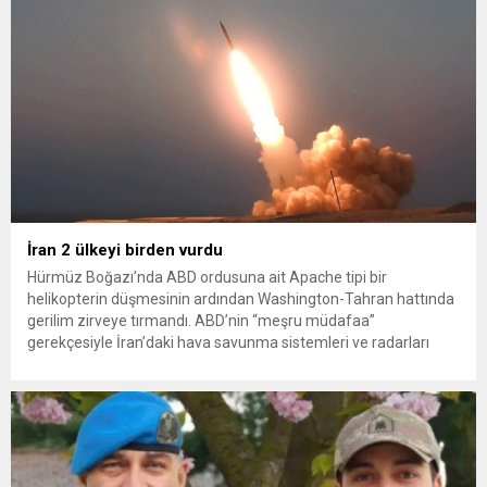
İran 2 ülkeyi birden vurdu
Hürmüz Boğazı’nda ABD ordusuna ait Apache tipi bir
helikopterin düşmesinin ardından Washington-Tahran hattında
gerilim zirveye tırmandı. ABD’nin “meşru müdafaa”
gerekçesiyle İran’daki hava savunma sistemleri ve radarları
vurmasına, İran Devrim Muhafızları Bahreyn ve Ürdün’deki
Amerikan askeri üslerini hedef alarak sert karşılık verdi. Tahran,
yeni bir ABD saldırısına anında yanıt verileceğini duyurdu....