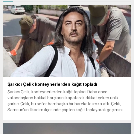
Şarkıcı Çelik konteynerlerden kağıt topladı
Şarkıcı Çelik, konteynerlerden kağıt topladı Daha önce
vatandaşların bakkal borçlarını kapatarak dikkat çeken ünlü
şarkıcı Çelik, bu sefer bambaşka bir harekete imza attı. Çelik,
Samsun’un İlkadım ilçesinde çöpten kağıt toplayarak geçimini
sağlayan Serpil Hanım’a destek oldu. Çelik, sokaklardaki
konteynerlerden kağıt topladı. Ünlü şarkıcı Çelik, Samsun’un
İlkadım ilçesinde çöpten kağıt toplayarak...