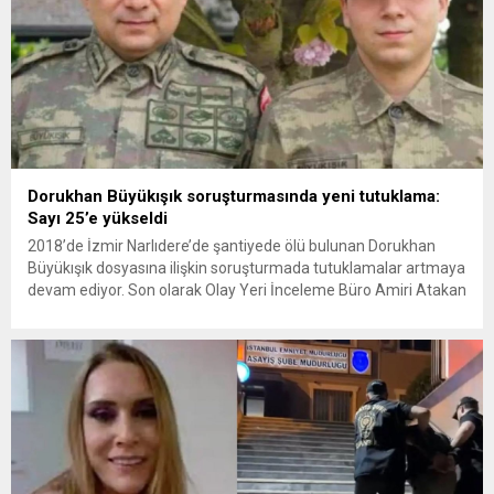
Dorukhan Büyükışık soruşturmasında yeni tutuklama:
Sayı 25’e yükseldi
2018’de İzmir Narlıdere’de şantiyede ölü bulunan Dorukhan
Büyükışık dosyasına ilişkin soruşturmada tutuklamalar artmaya
devam ediyor. Son olarak Olay Yeri İnceleme Büro Amiri Atakan
Kaçar’ın da tutuklanmasıyla dosyadaki tutuklu sayısı 25’e
yükseldi. İzmir’in Narlıdere ilçesinde 2018 yılında şantiyede ölü
bulunan Dorukhan Büyükışık’a ilişkin yeniden açılan
soruşturmada tutuklamalar genişliyor. Son olarak dönemin...