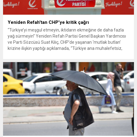
Yeniden Refah’tan CHP’ye kritik çağrı
“Türkiye’yi meşgul etmeyin, iktidarın ekmeğine de daha fazla
yağ sürmeyin” Yeniden Refah Partisi Genel Başkan Yardımcısı
ve Parti Sözcüsü Suat Kılıç, CHP’de yaşanan ‘mutlak butlan’
krizine ilişkin yaptığı açıklamada, “Türkiye ana muhalefetsiz,
ana muhalefet gündemsiz kalmamalıdır. Bir an önce anlaşın,
kurultay kararı alın, sorunun kaynağı değil, çözümün adresi
olun. Türkiye’yi...