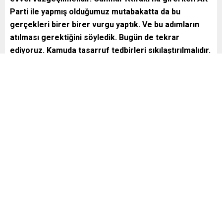
Parti ile yapmış olduğumuz mutabakatta da bu
gerçekleri birer birer vurgu yaptık. Ve bu adımların
atılması gerektiğini söyledik. Bugün de tekrar
ediyoruz. Kamuda tasarruf tedbirleri sıkılaştırılmalıdır.
Kamuda israf ortadan kaldırılmalıdır.
Fatih Erbakan
kademeli emeklilik
,
Benzer Konular