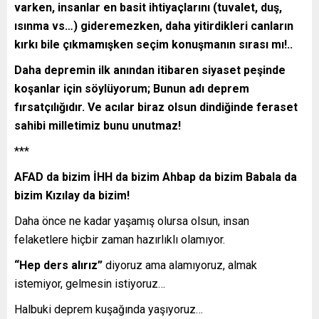
varken, insanlar en basit ihtiyaçlarını (tuvalet, duş,
ısınma vs…) gideremezken, daha yitirdikleri canların
kırkı bile çıkmamışken seçim konuşmanın sırası mı!..
Daha depremin ilk anından itibaren siyaset peşinde
koşanlar için söylüyorum; Bunun adı deprem
fırsatçılığıdır. Ve acılar biraz olsun dindiğinde feraset
sahibi milletimiz bunu unutmaz!
***
AFAD da bizim İHH da bizim Ahbap da bizim Babala da
bizim Kızılay da bizim!
Daha önce ne kadar yaşamış olursa olsun, insan
felaketlere hiçbir zaman hazırlıklı olamıyor.
“Hep ders alırız”
diyoruz ama alamıyoruz, almak
istemiyor, gelmesin istiyoruz…
Halbuki deprem kuşağında yaşıyoruz…