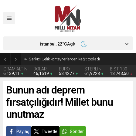
İstanbul,
22
°C
Açık
İran 2 ülkeyi birden vurdu
GRAM ALTIN
DOLAR
EURO
STERLİN
BIST 100
6.139,11
46,1519
53,4277
61,9228
13.743,50
Bunun adı deprem
fırsatçılığıdır! Millet bunu
unutmaz
Paylaş
Tweetle
Gönder