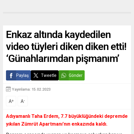
Enkaz altında kaydedilen
video tüyleri diken diken etti!
‘Günahlarımdan pişmanım’
Paylaş
Tweetle
Gönder
Yayınlama: 15.02.2023
A
A
+
-
Adıyamanlı Taha Erdem, 7.7 büyüklüğündeki depremde
yıkılan Zümrüt Apartmanı’nın enkazında kaldı.