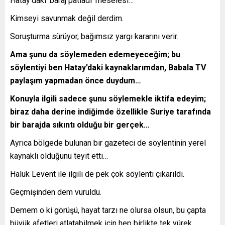
Hatay’daki ‘baraj patladı’ meselesi…
Kimseyi savunmak değil derdim.
Soruşturma sürüyor, bağımsız yargı kararını verir.
Ama şunu da söylemeden edemeyeceğim; bu
söylentiyi ben Hatay’daki kaynaklarımdan, Babala TV
paylaşım yapmadan önce duydum…
Konuyla ilgili sadece şunu söylemekle iktifa edeyim;
biraz daha derine indiğimde özellikle Suriye tarafında
bir barajda sıkıntı olduğu bir gerçek…
Ayrıca bölgede bulunan bir gazeteci de söylentinin yerel
kaynaklı olduğunu teyit etti…
Haluk Levent ile ilgili de pek çok söylenti çıkarıldı.
Geçmişinden dem vuruldu.
Demem o ki görüşü, hayat tarzı ne olursa olsun, bu çapta
büyük afetleri atlatabilmek için hep birlikte tek yürek