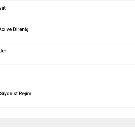
yat
Acı ve Direniş
der!
Siyonist Rejim