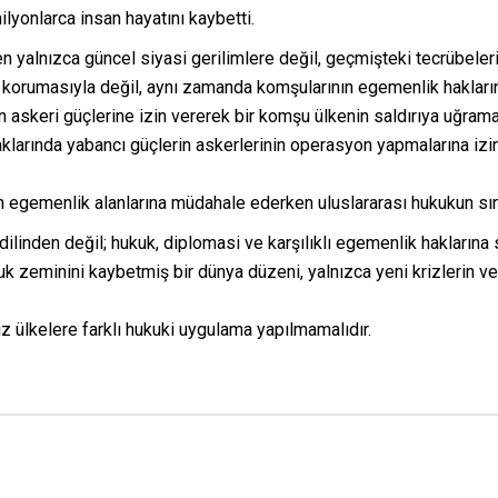
lyonlarca insan hayatını kaybetti.
 yalnızca güncel siyasi gerilimlere değil, geçmişteki tecrübeleri
nı korumasıyla değil, aynı zamanda komşularının egemenlik hakların
n askeri güçlerine izin vererek bir komşu ülkenin saldırıya uğr
aklarında yabancı güçlerin askerlerinin operasyon yapmalarına izi
n egemenlik alanlarına müdahale ederken uluslararası hukukun sın
 dilinden değil; hukuk, diplomasi ve karşılıklı egemenlik haklarına
 zeminini kaybetmiş bir dünya düzeni, yalnızca yeni krizlerin ve ç
üz ülkelere farklı hukuki uygulama yapılmamalıdır.