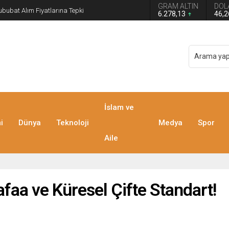
GRAM ALTIN
DOL
n grup başkanvekilliği düştü
6.278,13
46,
İslam ve
i
Dünya
Teknoloji
Medya
Spor
Aile
aa ve Küresel Çifte Standart!