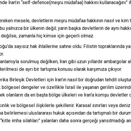
linde İran’ın “self-defence(meşru müdafaa) hakkını kullanacağını” 
 gereken mesele, devletlerin meşru müdafaa hakkının nasıl ve kim t
bu yalnızca bir ülkenin değil; yarın başka devletlerin de aynı hakk
li değilse, zamanla hiç kimse için geçerli olmaz.
u’da sayısız hak ihlallerine sahne oldu. Filistin topraklarında ya
or.
anlamıyla sorulmuş değilken, İran gibi uzun yıllardır ambargolar a
terilmesi de ayrı bir tartışma konusu olarak karşımıza çıkıyor.
rika Birleşik Devletleri için İran’ın nasıl bir doğrudan tehdit olu
 çok bölgesel dengeler ve özellikle İsrail ile yaşanan gerilim üzerin
k olanların da en başta bölge ülkeleri ve İran’a komşu devletler 
nlık ve bölgesel ilişkilerle şekillenir. Karasal sınırları veya deniz
ına belirlemesi uluslararası hukuk açısından da tartışmalı bir duru
 “kitle imha silahları” yalanları daha sonra gerçeği yansıtmadığı 