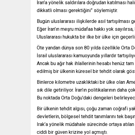
İran’a yönelik saldırılara doğrudan katılması ha
dikkatli olması gerektiğini” söylemiştir.
Bugün uluslararası ilişkilerde asıl tartışılması
Eğer İran’ın meşru müdafaa hakkı yok sayılırsa, 
Uluslararası hukukta bir ilke bir ülke için geçer
Öte yandan dünya son 80 yılda özellikle Orta Doğ
İsrail uluslararası kamuoyunda yıllardır tartışılıy
Ancak bu ağır hak ihlallerinin hesabı henüz tam 
edilmiş bir ülkenin küresel bir tehdit olarak gös
Binlerce kilometre uzaklıktaki bir ülke olan Ame
sık dile getiriliyor. İran’ın politikalarının daha
Bu noktada Orta Doğu’daki dengeleri belirleyece
Bir ülkenin tehdit algısı, çoğu zaman coğrafi yakı
devletlerin, bölgesel tehdit tanımlarını tek baş
Irak’a yönelik müdahale sürecinde ortaya atılan
ciddi bir güven krizine yol açmıştı.