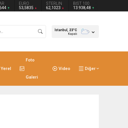
AR
EURO
STERLİN
BIST 100
2644
53,5835
62,1023
13.938,48
İstanbul,
23
°C
Kapalı
Foto
Yerel
Video
Diğer
Galeri