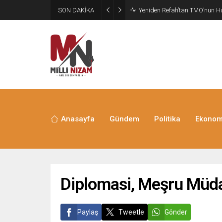
SON DAKİKA
CHP’de Günaydın ve Başarır’ı
Anasayfa
Gündem
Politika
Ekonom
Diplomasi, Meşru Müdaf
Paylaş
Tweetle
Gönder