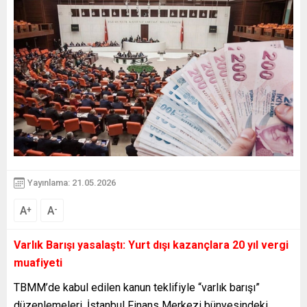
Yayınlama: 21.05.2026
A
A
+
-
Varlık Barışı yasalaştı: Yurt dışı kazançlara 20 yıl vergi
muafiyeti
TBMM’de kabul edilen kanun teklifiyle “varlık barışı”
düzenlemeleri, İstanbul Finans Merkezi bünyesindeki