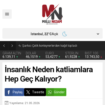
İstanbul,
22
°C
Açık
İran 2 ülkeyi birden vurdu
GRAM ALTIN
DOLAR
EURO
STERLİN
BIST 100
6.139,11
46,1519
53,4277
61,9228
13.743,50
İnsanlık Neden katliamlara
Hep Geç Kalıyor?
Paylaş
Tweetle
Gönder
Yayınlama: 21.05.2026