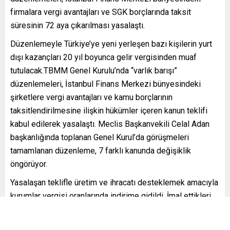
firmalara vergi avantajları ve SGK borçlarında taksit
süresinin 72 aya çıkarılması yasalaştı.
Düzenlemeyle Türkiye’ye yeni yerleşen bazı kişilerin yurt
dışı kazançları 20 yıl boyunca gelir vergisinden muaf
tutulacak.TBMM Genel Kurulu’nda “varlık barışı”
düzenlemeleri, İstanbul Finans Merkezi bünyesindeki
şirketlere vergi avantajları ve kamu borçlarının
taksitlendirilmesine ilişkin hükümler içeren kanun teklifi
kabul edilerek yasalaştı. Meclis Başkanvekili Celal Adan
başkanlığında toplanan Genel Kurul’da görüşmeleri
tamamlanan düzenleme, 7 farklı kanunda değişiklik
öngörüyor.
Yasalaşan teklifle üretim ve ihracatı desteklemek amacıyla
kurumlar vergisi oranlarında indirime gidildi. İmal ettikleri
malları doğrudan ihraç eden kurumların ihracat kazançlarına
uygulanacak kurumlar vergisi oranı yüzde 9’a indirilecek.