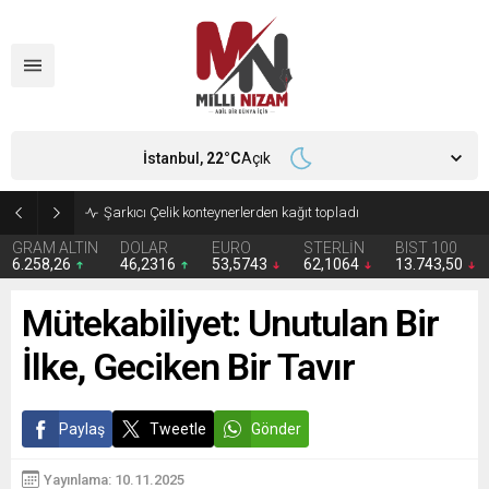
İstanbul,
22
°C
Açık
İran 2 ülkeyi birden vurdu
GRAM ALTIN
DOLAR
EURO
STERLİN
BIST 100
6.258,26
46,2316
53,5743
62,1064
13.743,50
Mütekabiliyet: Unutulan Bir
İlke, Geciken Bir Tavır
Paylaş
Tweetle
Gönder
Yayınlama: 10.11.2025