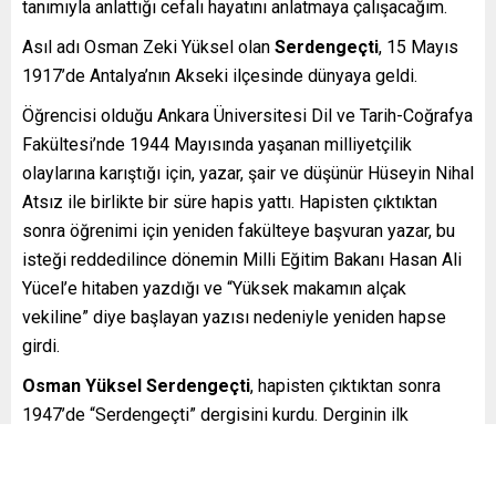
tanımıyla anlattığı cefalı hayatını anlatmaya çalışacağım.
Asıl adı Osman Zeki Yüksel olan
Serdengeçti
, 15 Mayıs
1917’de Antalya’nın Akseki ilçesinde dünyaya geldi.
Öğrencisi olduğu Ankara Üniversitesi Dil ve Tarih-Coğrafya
Fakültesi’nde 1944 Mayısında yaşanan milliyetçilik
olaylarına karıştığı için, yazar, şair ve düşünür Hüseyin Nihal
Atsız ile birlikte bir süre hapis yattı. Hapisten çıktıktan
sonra öğrenimi için yeniden fakülteye başvuran yazar, bu
isteği reddedilince dönemin Milli Eğitim Bakanı Hasan Ali
Yücel’e hitaben yazdığı ve “Yüksek makamın alçak
vekiline” diye başlayan yazısı nedeniyle yeniden hapse
girdi.
Osman Yüksel Serdengeçti
, hapisten çıktıktan sonra
1947’de “Serdengeçti” dergisini kurdu. Derginin ilk
sayısında “Serdengeçtiler” imzasıyla yayımlanan
başyazıda, “Serdengeçtiler kelimenin tam manasıyla