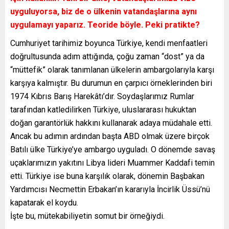
uyguluyorsa, biz de o ülkenin vatandaşlarına aynı
uygulamayı yaparız. Teoride böyle. Peki pratikte?
Cumhuriyet tarihimiz boyunca Türkiye, kendi menfaatleri
doğrultusunda adım attığında, çoğu zaman “dost” ya da
“müttefik” olarak tanımlanan ülkelerin ambargolarıyla karşı
karşıya kalmıştır. Bu durumun en çarpıcı örneklerinden biri
1974 Kıbrıs Barış Harekâtı’dır. Soydaşlarımız Rumlar
tarafından katledilirken Türkiye, uluslararası hukuktan
doğan garantörlük hakkını kullanarak adaya müdahale etti.
Ancak bu adımın ardından başta ABD olmak üzere birçok
Batılı ülke Türkiye’ye ambargo uyguladı. O dönemde savaş
uçaklarımızın yakıtını Libya lideri Muammer Kaddafi temin
etti. Türkiye ise buna karşılık olarak, dönemin Başbakan
Yardımcısı Necmettin Erbakan’ın kararıyla İncirlik Üssü’nü
kapatarak el koydu.
İşte bu, mütekabiliyetin somut bir örneğiydi.