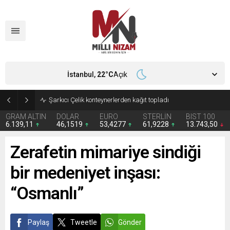
İstanbul,
22
°C
Açık
İran 2 ülkeyi birden vurdu
GRAM ALTIN
DOLAR
EURO
STERLİN
BIST 100
6.139,11
46,1519
53,4277
61,9228
13.743,50
Zerafetin mimariye sindiği
bir medeniyet inşası:
“Osmanlı”
Paylaş
Tweetle
Gönder