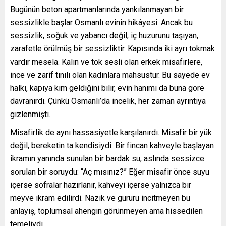
Bugünün beton apartmanlarında yankılanmayan bir
sessizlikle başlar Osmanlı evinin hikâyesi. Ancak bu
sessizlik, soğuk ve yabancı değil; iç huzurunu taşıyan,
zarafetle örülmüş bir sessizliktir. Kapısında iki ayrı tokmak
vardır mesela. Kalın ve tok sesli olan erkek misafirlere,
ince ve zarif tınılı olan kadınlara mahsustur. Bu sayede ev
halkı, kapıya kim geldiğini bilir, evin hanımı da buna göre
davranırdı. Çünkü Osmanlı’da incelik, her zaman ayrıntıya
gizlenmişti.
Misafirlik de aynı hassasiyetle karşılanırdı. Misafir bir yük
değil, bereketin ta kendisiydi. Bir fincan kahveyle başlayan
ikramın yanında sunulan bir bardak su, aslında sessizce
sorulan bir soruydu: “Aç mısınız?” Eğer misafir önce suyu
içerse sofralar hazırlanır, kahveyi içerse yalnızca bir
meyve ikram edilirdi. Nazik ve gururu incitmeyen bu
anlayış, toplumsal ahengin görünmeyen ama hissedilen
temeliydi.