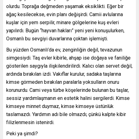
olurdu. Toprağa değmeden yaşamak eksiklikti. Eğer bir
ağaç kesilecekse, evin planı değişirdi. Camii avlularına
kuşlar için yem serpilir, minare gölgelerine kuş evleri
yapılırdı. Bugün “hayvan hakları” yeni yeni konuşulurken,
Osmanlı bu sevgiyi duvarlarına çoktan işlemişti.
Bu yüzden Osmanlı’da ev, zenginliğin değil, tevazunun
simgesiydi. Taş evler kibirle, ahşap ise doğaya ve faniliğe
gösterilen saygıyla ilişkilendirilirdi. Kalıcı olan servet değil,
ardında bırakılan izdi. Vakıflar kurulur, sadaka taşlarına
kimse görmeden bırakılan paralarla yoksulların onuru
korunurdu. Cami veya türbe köşelerinde bulunan bu taşlar,
sessiz yardımlaşmanın en estetik halini sergilerdi. Kimse
kimseye minnet duymaz, kimse kimseye üstünlük
taslamazdı. Yardımın adı bile olmazdı; çünkü kalpte kibir
filizlenmesin istenirdi.
Peki ya şimdi?