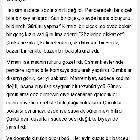
İletişim sadece sözle sınırlı değildi. Penceredeki bir çiçek
bile bir şey anlatırdı. Sarı bir çiçek, o evde hasta olduğunu
bildirirdi: “Gürültü yapma.” Kırmızı bir çiçek ise evde bekâr
bir genç kızın varlığını ima ederdi “Sözlerine dikkat et.”
Çünkü nezaket, kelimelerden çok daha öte bir yerde,
bazen bir renkte, bazen bir bakışta gizliydi.
Mimari ise insanın ruhunu gözetirdi. Osmanlı evlerinde
pencere açmak bile komşuya sorularak yapılırdı. Cumbalar
dışarıyı görür, içeriyi saklardı. Mahremiyet, sadece kadına
değil, insana duyulan saygının bir tezahürüydü. Güneş
girsin ama göz girmesin diye tasarlanan gölgelikler,
mahremiyetin estetikle buluştuğu noktalardı. Çocuklar,
sokakta oynamayı; evde ise susarak öğrenmeyi bilirdi.
Çünkü evin duvarları sadece sesi değil, terbiyeyi de
yansıtırdı.
Ve doğayla kurulan güçlü bağ.. Her evin küçük bir bahçesi