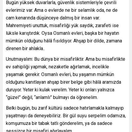
Bugün yüksek duvarlarla, güvenlik sistemleriyle çevrili
evlerimiz var. Ama o evlerde ne bir selamlık oda, ne de
cam kenarında düşünceye dalmış bir insan var.
Mahremiyeti unuttuk, misafirliği yük saydık, zarafeti ise
lüksle karıştırdık. Oysa Osmanlı evleri, başka bir hayatın
mümkün olduğunu hâlâ fısıldıyor. Ahşap bir dilde, zamana
direnen bir ahlakla..
Unutmayalım: Bu dünya bir misafirliktir. Ama bu misafirlikte
ev sahipliği yapmak, nezaketle ağırlamak, incelikle
yaşamak gerekir. Osmanlı evleri, bu yaşamın mümkün
olduğunu kanıtlayan ahşap birer belge gibi hâlâ aramızda
duruyor. Yeter ki kulak verelim. Yeter ki onları yalnızca
“güzel” değil, “anlamlı” bulmayı da öğrenelim.
Belki bugün, bu zarif kültürü sadece hatırlamakla kalmayıp
yaşatmayı da deneyebiliriz. Bir gül suyu serpelim odamıza,
komşumuza bir tabak tatlı gönderelim, ya da sadece
sessizce bir misafiri ağırlayalım.