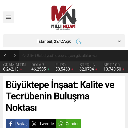
İstanbul,
22
°C
Açık
Silivri Belediyesi’ne operasyon gözaltılar var
GRAM ALTIN
DOLAR
EURO
STERLİN
BIST 100
6.242,13
46,2505
53,5463
62,0704
13.743,50
Büyüktepe İnşaat: Kalite ve
Tecrübenin Buluşma
Noktası
Paylaş
Tweetle
Gönder