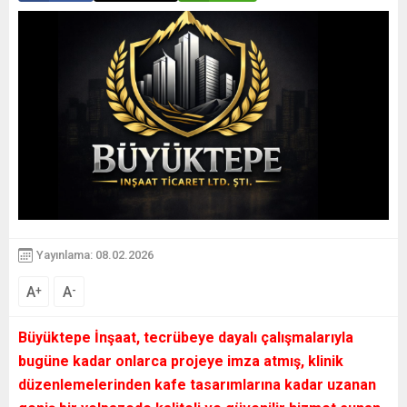
Yayınlama: 08.02.2026
A
A
+
-
Büyüktepe İnşaat, tecrübeye dayalı çalışmalarıyla
bugüne kadar onlarca projeye imza atmış, klinik
düzenlemelerinden kafe tasarımlarına kadar uzanan