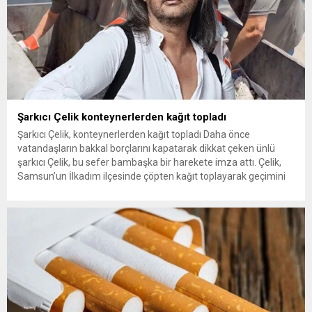
Şarkıcı Çelik konteynerlerden kağıt topladı
Şarkıcı Çelik, konteynerlerden kağıt topladı Daha önce
vatandaşların bakkal borçlarını kapatarak dikkat çeken ünlü
şarkıcı Çelik, bu sefer bambaşka bir harekete imza attı. Çelik,
Samsun’un İlkadım ilçesinde çöpten kağıt toplayarak geçimini
sağlayan Serpil Hanım’a destek oldu. Çelik, sokaklardaki
konteynerlerden kağıt topladı. Ünlü şarkıcı Çelik, Samsun’un
İlkadım ilçesinde çöpten kağıt toplayarak...