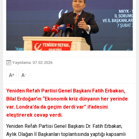
Yayınlama: 07.02.2026
A
A
+
-
Yeniden Refah Partisi Genel Başkanı Fatih Erbakan,
Bilal Erdoğan’ın “Ekonomik kriz dünyanın her yerinde
var. Londra’da da geçim derdi var” ifadesini
eleştirerek cevap verdi.
Yeniden Refah Partisi Genel Başkanı Dr. Fatih Erbakan,
Aylık Olağan İl Başkanları toplantısında yaptığı kapsamlı