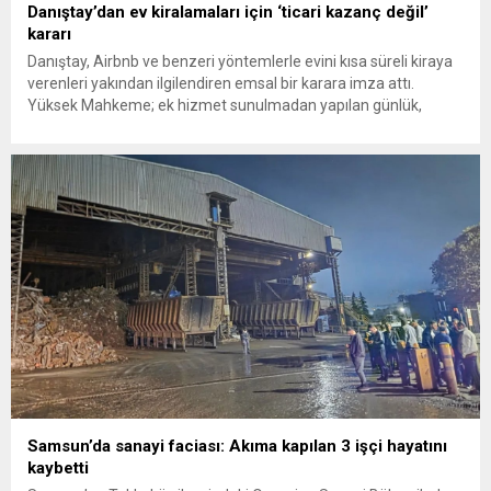
Danıştay’dan ev kiralamaları için ‘ticari kazanç değil’
kararı
Danıştay, Airbnb ve benzeri yöntemlerle evini kısa süreli kiraya
verenleri yakından ilgilendiren emsal bir karara imza attı.
Yüksek Mahkeme; ek hizmet sunulmadan yapılan günlük,
haftalık veya aylık kiralamaların “ticari kazanç” değil, “kira geliri”
sayılması gerektiğine hükmederek, Maliye’nin binlerce kişiye
geriye dönük ceza kesmesine dayanak olan genel yazısının
yürütmesini durdurdu. Ev...
Samsun’da sanayi faciası: Akıma kapılan 3 işçi hayatını
kaybetti