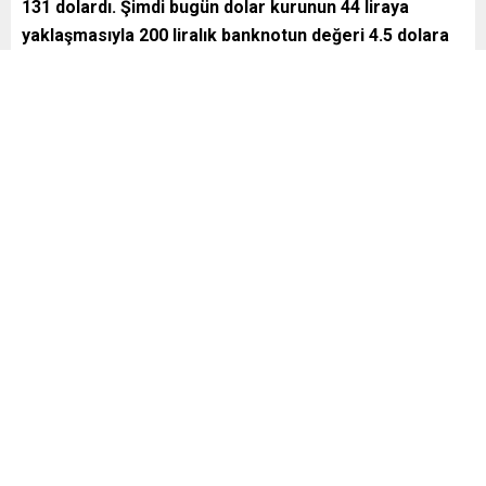
131 dolardı. Şimdi bugün dolar kurunun 44 liraya
yaklaşmasıyla 200 liralık banknotun değeri 4.5 dolara
kadar geriledi. Bir genel başkan yardımcım… bir
çorbanın 220 lira olduğunu görünce diyor ki bir en
büyük banknotla bir çorba bile içilemeyecek noktaya
gelmiş
.” dedi.
“HER GÜN 330 ESNAF İFLAS EDİYOR”
Esnafın durumunu vurgulayan Erbakan, TESK verilerini
paylaştı:
“Son 5 yılda kapısına kilit vuran esnaf sayısı 606 bin
oldu… 2025’te sadece 120 bin 423 esnaf kapısına kilit
vuruyor. Bu, ayda 10 bin, günde 330 esnafın iflas
etmesi demek.”
BORÇLANMA TOPLUMU ESİR ALDI: HANELERİN %45-
49’UNUN VADESİ GEÇMİŞ BORCU VAR
Bireysel borçlanmadaki artışa dikkat çeken Erbakan,