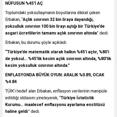
NÜFUSUN %45’İ AÇ
Toplumdaki yoksullaşmanın boyutlarına dikkat çeken
Erbakan, “
Açlık sınırının 32 bin liraya dayandığı,
yoksulluk sınırının 100 bin lirayı aştığı bir Türkiye’de
asgari ücretlilerin tamamı açlık sınırının altında
” dedi.
Erbakan, bu durumu şöyle açıkladı:
“Türkiye’de matematik olarak halkın %45’i açtır, %80’i
de yoksul… %45’lik kesim açlık sınırının altında, %80’lik
kesim yoksulluk sınırının altında.”
ENFLASYONDA BÜYÜK OYUN: ARALIK %0.89, OCAK
%4.84
TÜİK’i hedef alan Erbakan, enflasyon verilerinin manipüle
edildiği iddiasını yineleyerek, “
Türkiye İstatistik
Kurumu… maalesef enflasyonu ayarlama enstitüsü
haline geldi
.” dedi.