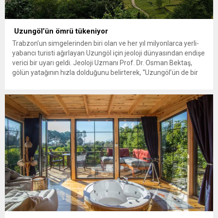
Uzungöl’ün ömrü tükeniyor
Trabzon’un simgelerinden biri olan ve her yıl milyonlarca yerli-
yabancı turisti ağırlayan Uzungöl için jeoloji dünyasından endişe
verici bir uyarı geldi. Jeoloji Uzmanı Prof. Dr. Osman Bektaş,
gölün yatağının hızla dolduğunu belirterek, “Uzungöl’ün de bir
ömrü var,” dedi ve bölgedeki ‘karasallaşma’ (topraklaşma)
tehlikesine dikkat çekti. Doğal güzelliğiyle Karadeniz turizminin
lokomotifi konumunda...