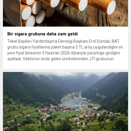
Bir sigara grubuna daha zam geldi
Tekel Bayileri Yardımlaşma Derneği Başkanı Erol Dündar, BAT
grubu sigara fiyatlarına paket başına 5 TL artış uygulandığını ve
yeni fiyat listesinin 5 Haziran 2026 itibarıyla yürürlüğe girdiğini
açıkladı. Sektörün önde gelen üreticilerinden JTI grubunun
gerçekleştirdiği fiyat ayarlamasının hemen ardından, British
American Tobacco (BAT) da zam kararı aldı. Tekel Bayileri
Yardımlaşma...