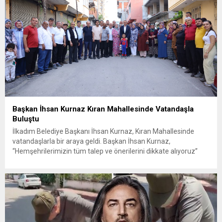
Başkan İhsan Kurnaz Kıran Mahallesinde Vatandaşla
Buluştu
İlkadım Belediye Başkanı İhsan Kurnaz, Kıran Mahallesinde
vatandaşlarla bir araya geldi. Başkan İhsan Kurnaz,
“Hemşehrilerimizin tüm talep ve önerilerini dikkate alıyoruz”
dedi. İlkadım Belediye Başkanı İhsan Kurnaz, mahalle ziyaretleri
kapsamında Kıran Mahallesini ziyaret etti. Mahalle sakinleriyle
sohbet eden, onların talep ve önerileri dinleyen Başkan İhsan
Kurnaz, gelen taleplerin çözümü için...