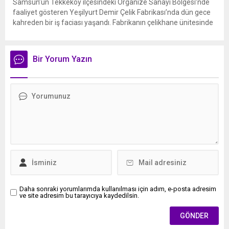
Samsun’un Tekkeköy ilçesindeki Organize Sanayi Bölgesi’nde
faaliyet gösteren Yeşilyurt Demir Çelik Fabrikası’nda dün gece
kahreden bir iş faciası yaşandı. Fabrikanın çelikhane ünitesinde
meydana gelen olayda, yüksek voltajlı elektrik akımına kapılan
40’lı yaşlardaki 3 işçi olay yerinde yaşamını yitirdi. Bölgede adli
ve idari soruşturma başlatılırken, acı haber kenti yasa boğdu.
Bir Yorum Yazın
Samsun...
Daha sonraki yorumlarımda kullanılması için adım, e-posta adresim
ve site adresim bu tarayıcıya kaydedilsin.