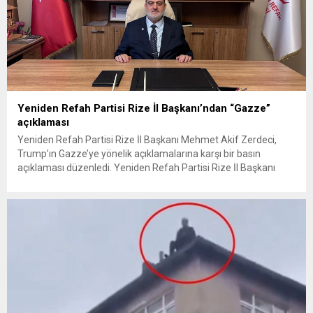
Yeniden Refah Partisi Rize İl Başkanı’ndan “Gazze”
açıklaması
Yeniden Refah Partisi Rize İl Başkanı Mehmet Akif Zerdeci,
Trump’ın Gazze’ye yönelik açıklamalarına karşı bir basın
açıklaması düzenledi. Yeniden Refah Partisi Rize İl Başkanı
Mehmet Akif Zerdeci, “Eli kanlı katilsin ey Trump. Siyonist
rejimin kölesisin ey Trump. Gazze’yi sana yedirmeyeceğiz ey
Trump. Sen de Netanyahu ile birlikte onursuz bir katil...