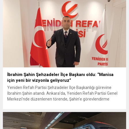
fiyata çevrilmişken, Yeniden Refah Partisi Rize...
İbrahim Şahin Şehzadeler İlçe Başkanı oldu: “Manisa
için yeni bir vizyonla geliyoruz”
Yeniden Refah Partisi Şehzadeler İlçe Başkanlığı görevine
İbrahim Şahin atandı. Ankara’da, Yeniden Refah Partisi Genel
Merkezi’nde düzenlenen törende, Şahin’e görevlendirme
belgesi Genel Başkan Dr. Fatih Erbakan’ın takdirleriyle teslim
edildi. Göreve atanmasının ardından açıklamalarda bulunan
Şahin, Manisa’nın yıllardır kronikleşmiş sorunlarına dikkat çekti.
Özellikle Şehzadeler ilçesindeki imar problemi, otopark
yetersizliği ve kentsel...