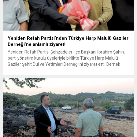
Yeniden Refah Partisi’nden Türkiye Harp Malulü Gaziler
Derneği’ne anlamlı ziyaret!
Yeniden Refah Partisi Şehzadeler İlçe Başkanı İbrahim Şahin,
parti yönetim kurulu üyeleriyle birlikte Türkiye Harp Malulü
Gaziler Şehit Dul ve Yetimleri Derneği’ni ziyaret etti. Dernek
Başkanı Yusuf Kıyışkan tarafından karşılanan Başkan Şahin ve
beraberindeki heyet, şehit aileleri ve gazilerin toplumsal
değerler açısından taşıdığı öneme dikkat çekti. Ziyarette
karşılıklı istişarelerde bulunulurken,...