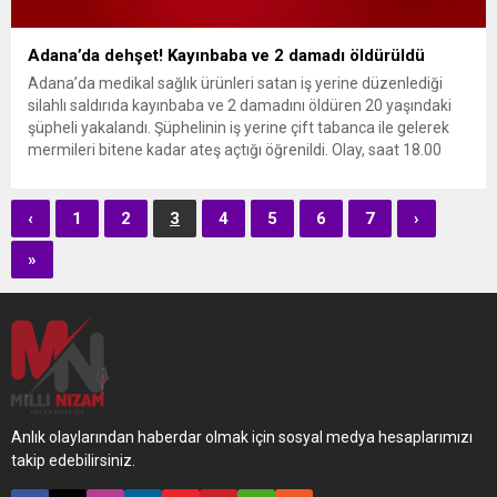
Adana’da dehşet! Kayınbaba ve 2 damadı öldürüldü
Adana’da medikal sağlık ürünleri satan iş yerine düzenlediği
silahlı saldırıda kayınbaba ve 2 damadını öldüren 20 yaşındaki
şüpheli yakalandı. Şüphelinin iş yerine çift tabanca ile gelerek
mermileri bitene kadar ateş açtığı öğrenildi. Olay, saat 18.00
sıralarında Seyhan ilçesine bağlı Yeni Baraj Mahallesi Hacı
Ömer Sabancı Bulvarı’nda medikal ürünler satan bir...
‹
1
2
3
4
5
6
7
›
»
Anlık olaylarından haberdar olmak için sosyal medya hesaplarımızı
takip edebilirsiniz.