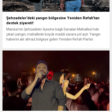
Şehzadeler’deki yangın bölgesine Yeniden Refah’tan
destek ziyareti!
Manisa’nın Şehzadeler ilçesine bağlı Sarıalan Mahallesi’nde
çıkan yangın, mahallede büyük maddi zarara yol açtı. Yangın
haberini alır almaz bölgeye giden Yeniden Refah Partisi
Şehzadeler İlçe Başkanı İbrahim Şahin ve yönetim kurulu
üyeleri, olay yerinde incelemelerde bulundu. Yangının ardından
Sarıalan Mahalle Muhtarı İmran Güneş ile görüşen Şahin, köyde
bir kişinin kaynak...