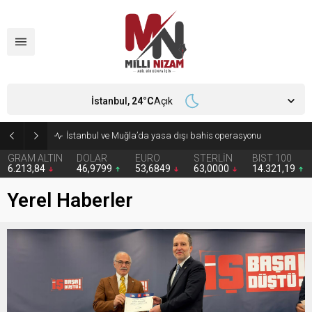
İstanbul,
24
°C
Açık
İstanbul ve Muğla’da yasa dışı bahis operasyonu
GRAM ALTIN
DOLAR
EURO
STERLİN
BIST 100
6.213,84
46,9799
53,6849
63,0000
14.321,19
Yerel Haberler