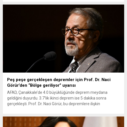
olabileceğine dikkati çekerek, “Son depremde orta ve ağır
hasarlı binalar oluştu. Bu binaların boşaltılmasında yarar var.
Gelecekte en az 5’e varan...
Peş peşe gerçekleşen depremler için Prof. Dr. Naci
Görür’den “Bölge geriliyor” uyarısı
AFAD, Çanakkale’de 4.0 büyüklüğünde deprem meydana
geldiğini duyurdu. 3.7’lik ikinci deprem ise 5 dakika sonra
gerçekleşti. Prof. Dr. Naci Görür, bu depremlere ilişkin
değerlendirmesinde “Deprem KAF’ın güney kolu devamında ve
Edremit Fay Zonuna paralel. Bölge geriliyor. Geçmiş olsun.” dedi.
AFAD’dan yapılan açıklamaya göre Çanakkale Ayvacık
açıklarında 4.0 büyüklüğünde deprem meydana...