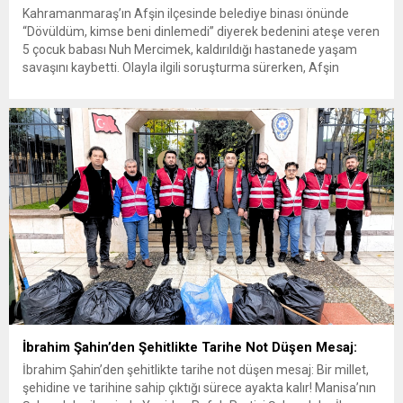
Kahramanmaraş’ın Afşin ilçesinde belediye binası önünde
“Dövüldüm, kimse beni dinlemedi” diyerek bedenini ateşe veren
5 çocuk babası Nuh Mercimek, kaldırıldığı hastanede yaşam
savaşını kaybetti. Olayla ilgili soruşturma sürerken, Afşin
Belediyesi “Darp iddiaları asılsız, personelimiz değil TYP
çalışanıydı” savunması yaptı. Kahramanmaraş’ın Afşin ilçesinde
yaşanan ve Türkiye’nin gündemine oturan acı olayda beklenen...
İbrahim Şahin’den Şehitlikte Tarihe Not Düşen Mesaj:
İbrahim Şahin’den şehitlikte tarihe not düşen mesaj: Bir millet,
şehidine ve tarihine sahip çıktığı sürece ayakta kalır! Manisa’nın