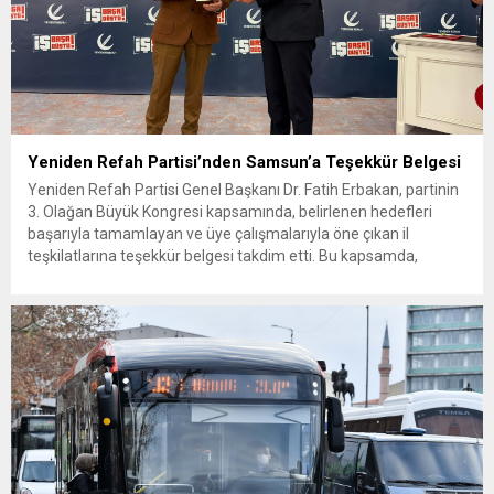
Yeniden Refah Partisi’nden Samsun’a Teşekkür Belgesi
Yeniden Refah Partisi Genel Başkanı Dr. Fatih Erbakan, partinin
3. Olağan Büyük Kongresi kapsamında, belirlenen hedefleri
başarıyla tamamlayan ve üye çalışmalarıyla öne çıkan il
teşkilatlarına teşekkür belgesi takdim etti. Bu kapsamda,
Samsun İl Teşkilatı, üye sayısında yakaladığı başarı ve teşkilat
çalışmalarındaki istikrarlı performansı nedeniyle teşekkür
belgesine layık görüldü. Samsun adına...