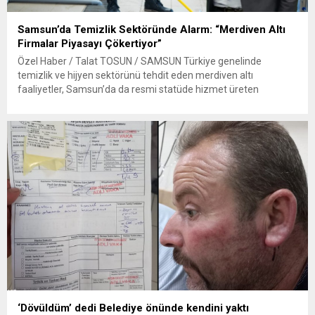
Samsun’da Temizlik Sektöründe Alarm: “Merdiven Altı
Firmalar Piyasayı Çökertiyor”
Özel Haber / Talat TOSUN / SAMSUN Türkiye genelinde
temizlik ve hijyen sektörünü tehdit eden merdiven altı
faaliyetler, Samsun’da da resmi statüde hizmet üreten
firmaları zor durumda bırakıyor. Sigortasız işçi çalıştıran, vergi
yükümlülüğü bulunmayan ve herhangi bir yasal denetime tabi
olmayan kişilerin sektörde hızla çoğalması, kayıtlı firmaların
ayakta kalmasını güçleştiriyor....
‘Dövüldüm’ dedi Belediye önünde kendini yaktı