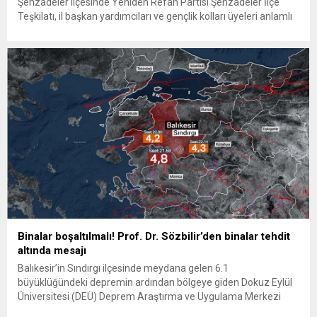
Şehzadeler ilçesinde Yeniden Refah Partisi Şehzadeler İlçe
Teşkilatı, il başkan yardımcıları ve gençlik kolları üyeleri anlamlı
bir ziyarette bulunarak polis şehitliğinde bakım ve temizlik
çalışması yaptı. Ziyarette önce şehit kabirleri tek tek...
Binalar boşaltılmalı! Prof. Dr. Sözbilir’den binalar tehdit
altında mesajı
Balıkesir’in Sındırgı ilçesinde meydana gelen 6.1
büyüklüğündeki depremin ardından bölgeye giden Dokuz Eylül
Üniversitesi (DEÜ) Deprem Araştırma ve Uygulama Merkezi
Müdürü Prof. Dr. Hasan Sözbilir, aynı büyüklükte yeni depremler