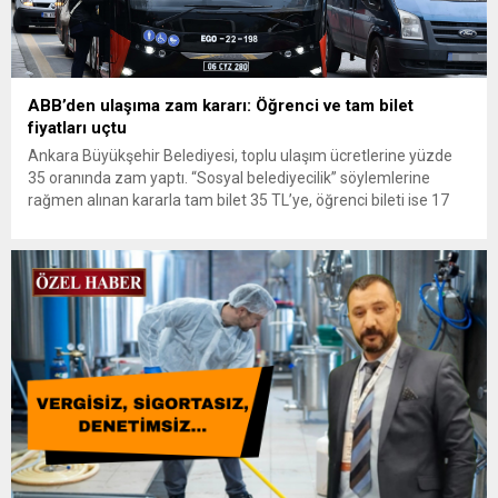
ABB’den ulaşıma zam kararı: Öğrenci ve tam bilet
fiyatları uçtu
Ankara Büyükşehir Belediyesi, toplu ulaşım ücretlerine yüzde
35 oranında zam yaptı. “Sosyal belediyecilik” söylemlerine
rağmen alınan kararla tam bilet 35 TL’ye, öğrenci bileti ise 17
TL’ye yükseldi. Aktarma ücretlerine gelen zam ise öğrencileri
ayrıca üzdü. Ekonomik darboğazın gölgesinde yaşam
mücadelesi veren vatandaşlara bir kötü haber de Ankara
Büyükşehir Belediyesi’nden (ABB)...