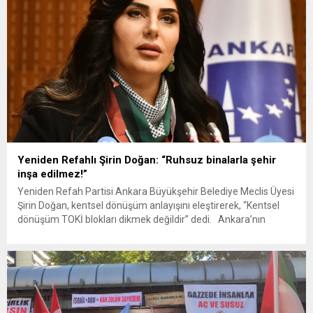
Yeniden Refahlı Şirin Doğan: “Ruhsuz binalarla şehir
inşa edilmez!”
Yeniden Refah Partisi Ankara Büyükşehir Belediye Meclis Üyesi
Şirin Doğan, kentsel dönüşüm anlayışını eleştirerek, “Kentsel
dönüşüm TOKİ blokları dikmek değildir” dedi. Ankara’nın
tarımda önde gelen ilçesi Bâlâ’yı örnek gösteren Doğan,
istihdam, altyapı ve teknoloji eksikliklerine dikkat çekip, “İlçeye
ruh katmadan bina dikmek, yorgun bir duvarın üstüne sıva
atmaktır” ifadeleriyle...