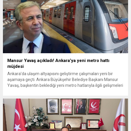
Mansur Yavaş açıkladı! Ankara’ya yeni metro hattı
müjdesi
Ankara’da ulaşım altyapısını geliştirme çalışmaları yeni bir
aşamaya geçti. Ankara Büyükşehir Belediye Başkanı Mansur
Yavaş, başkentin beklediği yeni metro hatlarıyla ilgili gelişmeleri
sosyal medya üzerinden kamuoyuyla paylaştı. Yavaş,
“Ankara’mıza hayırlı olsun” diyerek yaptığı duyuruda, uzun
süredir beklenen Dikimevi – Natoyolu Metro Hattı için ihale
sürecinin tamamlandığını açıkladı. Sözleşmenin
imzalanmasının ardından...