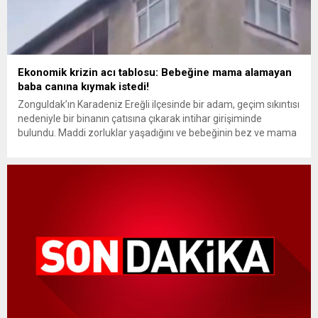
Ekonomik krizin acı tablosu: Bebeğine mama alamayan
baba canına kıymak istedi!
Zonguldak’ın Karadeniz Ereğli ilçesinde bir adam, geçim sıkıntısı
nedeniyle bir binanın çatısına çıkarak intihar girişiminde
bulundu. Maddi zorluklar yaşadığını ve bebeğinin bez ve mama
masraflarını karşılayamadığını söyleyen şahıs, çevredeki
vatandaşların ve ekiplerin uzun çabaları sonucu ikna edildi. Balık
Mahallesi Erdemir Caddesi’nde yaşanan olayda, kimliği belirsiz
bir şahıs çatıya çıkarak intihar...