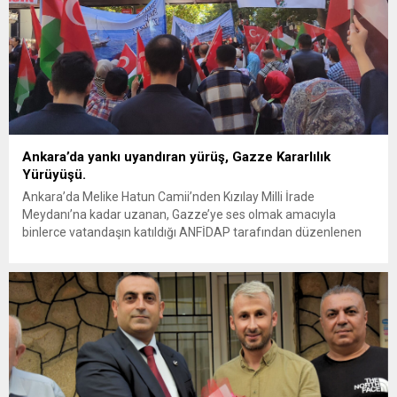
Ankara’da yankı uyandıran yürüş, Gazze Kararlılık
Yürüyüşü.
Ankara’da Melike Hatun Camii’nden Kızılay Milli İrade
Meydanı’na kadar uzanan, Gazze’ye ses olmak amacıyla
binlerce vatandaşın katıldığı ANFİDAP tarafından düzenlenen
geniş çaplı “Gazze Kararlılık Yürüşü” Gerçekleştirildi. ANFİDAP
(Ankara Filistin Dayanışma Platformu) amacı Filistin halkına
destek olmak, Gazze’deki zulme dikkat çekmek, İsrail’in
saldırılarını protesto etmek ve toplumda Filistin bilincini canlı
tutmaktır....