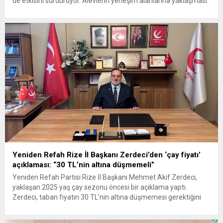
de etkisini sürdürüyor. Alevlerin yerleşim alanlarına yaklaşması
üzerine, tedbir amacıyla iki mahalle tahliye edildi. Yangının
rüzgarın etkisiyle hızla yayılması üzerine, gece boyunca hem
ekipler hem de vatandaşlar yoğun bir şekilde müdahalede
bulundu. Orman...
Yeniden Refah Rize İl Başkanı Zerdeci’den ‘çay fiyatı’
açıklaması: “30 TL’nin altına düşmemeli”
Yeniden Refah Partisi Rize İl Başkanı Mehmet Akif Zerdeci,
yaklaşan 2025 yaş çay sezonu öncesi bir açıklama yaptı.
Zerdeci, taban fiyatın 30 TL’nin altına düşmemesi gerektiğini
belirtti ve “Bu, müstahsilin hakkıdır” dedi. 2025 yılı yaş çay
sezonuna günler kala çay üreticilerinin gözü açıklanacak taban