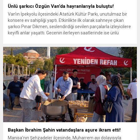
Ünlü şarkıcı Özgün Van’da hayranlarıyla buluştu!
Van’ın İpekyolu ilçesindeki Atatürk Kültür Parkı, unutulmaz bir
konsere ev sahipliği yaptı. Etkinlikte ilk olarak sahneye çıkan
şarkıcı Pınar Dikmen, seslendirdiği sevilen parçalarla izleyicilere
keyifli anlar yaşattı. Gecenin ilerleyen saatlerinde ise ünlü
sanatçı Özgün, hayranlarıyla buluştu. Sanatçı, hit şarkılarının
yanı sıra Türk pop müziğinin seçkin eserlerini seslendirerek
konsere renk kattı....
Başkan İbrahim Şahin vatandaşlara aşure ikram etti!
Manisa’nın Şehzadeler ilçesinde, Muharrem ayı dolayısıyla