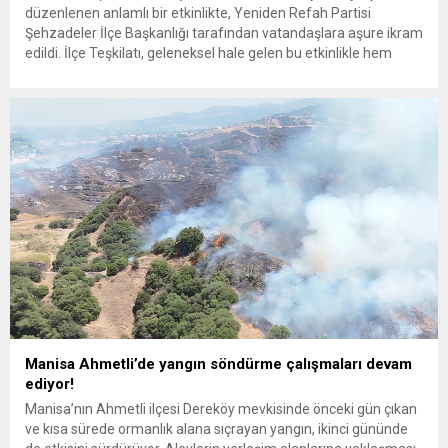
düzenlenen anlamlı bir etkinlikte, Yeniden Refah Partisi
Şehzadeler İlçe Başkanlığı tarafından vatandaşlara aşure ikram
edildi. İlçe Teşkilatı, geleneksel hale gelen bu etkinlikle hem
paylaşmanın hem de dayanışmanın önemine dikkat çekti.
Hatuniye Camii önünde gerçekleştirilen programa, Yeniden
Refah Partisi Şehzadeler İlçe Başkanı İbrahim Şahin’in yanı...
Manisa Ahmetli’de yangın söndürme çalışmaları devam
ediyor!
Manisa’nın Ahmetli ilçesi Dereköy mevkisinde önceki gün çıkan
ve kısa sürede ormanlık alana sıçrayan yangın, ikinci gününde