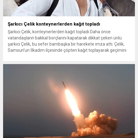
Şarkıcı Çelik konteynerlerden kağıt topladı
Şarkıcı Çelik, konteynerlerden kağıt topladı Daha önce
vatandaşların bakkal borçlarını kapatarak dikkat çeken ünlü
şarkıcı Çelik, bu sefer bambaşka bir harekete imza attı. Çelik,
Samsun’un İlkadım ilçesinde çöpten kağıt toplayarak geçimini
sağlayan Serpil Hanım’a destek oldu. Çelik, sokaklardaki
konteynerlerden kağıt topladı. Ünlü şarkıcı Çelik, Samsun’un
İlkadım ilçesinde çöpten kağıt toplayarak...