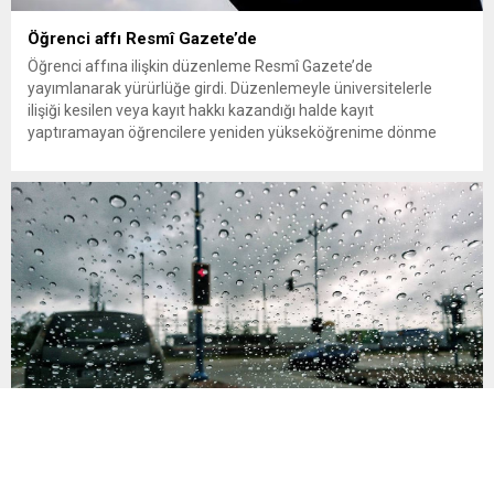
Öğrenci affı Resmî Gazete’de
Öğrenci affına ilişkin düzenleme Resmî Gazete’de
yayımlanarak yürürlüğe girdi. Düzenlemeyle üniversitelerle
ilişiği kesilen veya kayıt hakkı kazandığı halde kayıt
yaptıramayan öğrencilere yeniden yükseköğrenime dönme
imkânı tanındı. Peki öğrenci affından kimler yararlanabilecek,
başvurular ne zaman ve nereye yapılacak? Üniversitelerle ilişiği
kesilen öğrencilere yeniden öğrenim hakkı tanıyan “öğrenci
affı” düzenlemesi böylece resmen...
Yağışlar kuvvetleniyor: 5 il için sel uyarısı