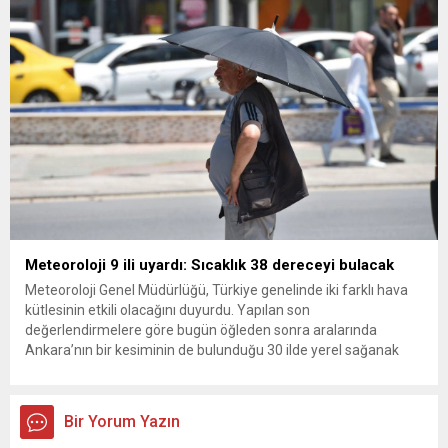
olun. Türkiye’yi...
Meteoroloji 9 ili uyardı: Sıcaklık 38 dereceyi bulacak
Meteoroloji Genel Müdürlüğü, Türkiye genelinde iki farklı hava
kütlesinin etkili olacağını duyurdu. Yapılan son
değerlendirmelere göre bugün öğleden sonra aralarında
Ankara’nın bir kesiminin de bulunduğu 30 ilde yerel sağanak
yağış geçişleri beklenirken; Ege ve Güneydoğu Anadolu
bölgelerindeki 9 ilde ise hava sıcaklıkları mevsim normallerinin
üzerine çıkarak yaz değerlerine ulaşacak. Ayrıca...
Bir Yorum Yazın