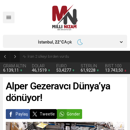
İstanbul,
22
°C
Açık
İran 2 ülkeyi birden vurdu
GRAM ALTIN
DOLAR
EURO
STERLİN
BIST 100
6.139,11
46,1519
53,4277
61,9228
13.743,50
Alper Gezeravcı Dünya’ya
dönüyor!
Paylaş
Tweetle
Gönder