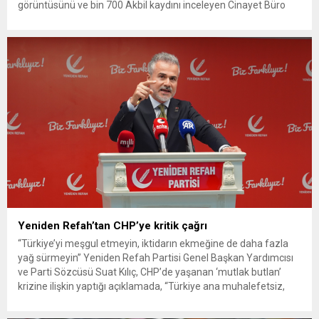
görüntüsünü ve bin 700 Akbil kaydını inceleyen Cinayet Büro
ekipleri, cinayeti işlediğini itiraf eden maktulün akrabası Bülent
G. ile azmettirici olduğu öne sürülen 2...
Yeniden Refah’tan CHP’ye kritik çağrı
“Türkiye’yi meşgul etmeyin, iktidarın ekmeğine de daha fazla
yağ sürmeyin” Yeniden Refah Partisi Genel Başkan Yardımcısı
ve Parti Sözcüsü Suat Kılıç, CHP’de yaşanan ‘mutlak butlan’
krizine ilişkin yaptığı açıklamada, “Türkiye ana muhalefetsiz,
ana muhalefet gündemsiz kalmamalıdır. Bir an önce anlaşın,
kurultay kararı alın, sorunun kaynağı değil, çözümün adresi