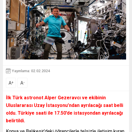
Yayınlama: 02.02.2024
A
A
+
-
İlk Türk astronot Alper Gezeravcı ve ekibinin
Uluslararası Uzay İstasyonu’ndan ayrılacağı saat belli
oldu. Türkiye saati ile 17.50’de istasyondan ayrılacağı
belirtildi.
Konya ve Balıkesir’deki öğrencilerle telsizle iletişim kuran