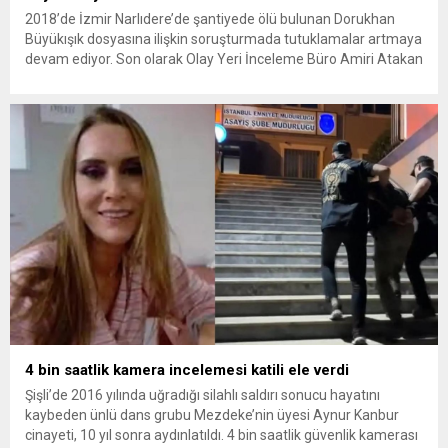
2018’de İzmir Narlıdere’de şantiyede ölü bulunan Dorukhan
Büyükışık dosyasına ilişkin soruşturmada tutuklamalar artmaya
devam ediyor. Son olarak Olay Yeri İnceleme Büro Amiri Atakan
Kaçar’ın da tutuklanmasıyla dosyadaki tutuklu sayısı 25’e
yükseldi. İzmir’in Narlıdere ilçesinde 2018 yılında şantiyede ölü
bulunan Dorukhan Büyükışık’a ilişkin yeniden açılan
soruşturmada tutuklamalar genişliyor. Son olarak dönemin...
4 bin saatlik kamera incelemesi katili ele verdi
Şişli’de 2016 yılında uğradığı silahlı saldırı sonucu hayatını
kaybeden ünlü dans grubu Mezdeke’nin üyesi Aynur Kanbur
cinayeti, 10 yıl sonra aydınlatıldı. 4 bin saatlik güvenlik kamerası