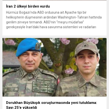
İran 2 ülkeyi birden vurdu
Hürmüz Boğazı’nda ABD ordusuna ait Apache tipi bir
helikopterin düşmesinin ardından Washington-Tahran hattında
gerilim zirveye tırmandı. ABD’nin “meşru müdafaa”
gerekçesiyle İran’daki hava savunma sistemleri ve radarları
vurmasına, İran Devrim Muhafızları Bahreyn ve Ürdün’deki
Amerikan askeri üslerini hedef alarak sert karşılık verdi. Tahran,
yeni bir ABD saldırısına anında yanıt verileceğini duyurdu....
Dorukhan Büyükışık soruşturmasında yeni tutuklama:
Sayı 25’e yükseldi