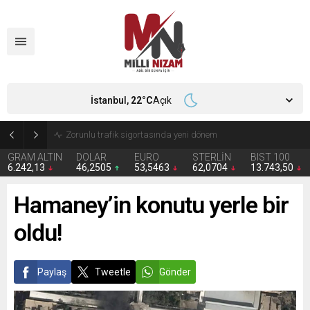
İstanbul,
22
°C
Açık
Silivri Belediyesi’ne operasyon gözaltılar var
GRAM ALTIN
DOLAR
EURO
STERLİN
BIST 100
6.242,13
46,2505
53,5463
62,0704
13.743,50
Hamaney’in konutu yerle bir
oldu!
Paylaş
Tweetle
Gönder