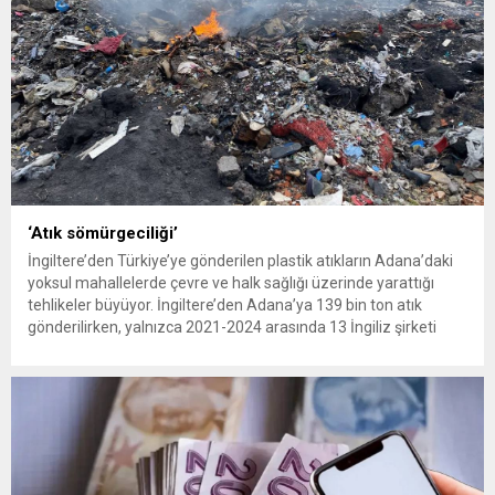
‘Atık sömürgeciliği’
İngiltere’den Türkiye’ye gönderilen plastik atıkların Adana’daki
yoksul mahallelerde çevre ve halk sağlığı üzerinde yarattığı
tehlikeler büyüyor. İngiltere’den Adana’ya 139 bin ton atık
gönderilirken, yalnızca 2021-2024 arasında 13 İngiliz şirketi
Kemal Deniz geri dönüşüm bölgesine 545 sevkiyatla 52 bin ton
plastik atık taşıdı. Sulama kanallarında mikroplastik tespit
edilirken çiftçiler hava, su...