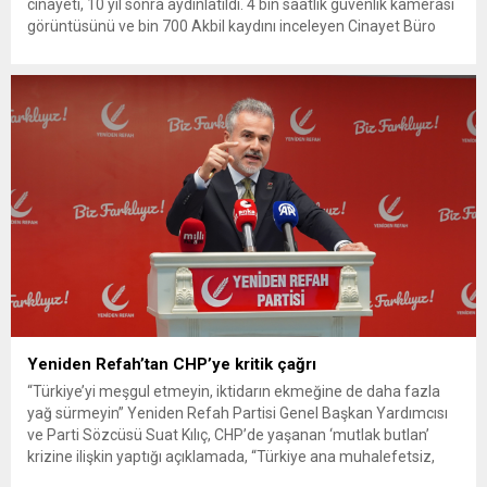
cinayeti, 10 yıl sonra aydınlatıldı. 4 bin saatlik güvenlik kamerası
görüntüsünü ve bin 700 Akbil kaydını inceleyen Cinayet Büro
ekipleri, cinayeti işlediğini itiraf eden maktulün akrabası Bülent
G. ile azmettirici olduğu öne sürülen 2...
Yeniden Refah’tan CHP’ye kritik çağrı
“Türkiye’yi meşgul etmeyin, iktidarın ekmeğine de daha fazla
yağ sürmeyin” Yeniden Refah Partisi Genel Başkan Yardımcısı
ve Parti Sözcüsü Suat Kılıç, CHP’de yaşanan ‘mutlak butlan’
krizine ilişkin yaptığı açıklamada, “Türkiye ana muhalefetsiz,
ana muhalefet gündemsiz kalmamalıdır. Bir an önce anlaşın,