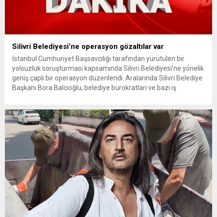
Silivri Belediyesi’ne operasyon gözaltılar var
İstanbul Cumhuriyet Başsavcılığı tarafından yürütülen bir
yolsuzluk soruşturması kapsamında Silivri Belediyesi’ne yönelik
geniş çaplı bir operasyon düzenlendi. Aralarında Silivri Belediye
Başkanı Bora Balcıoğlu, belediye bürokratları ve bazı iş
insanlarının da bulunduğu çok sayıda kişi hakkında gözaltı kararı
uygulandı. Emniyet güçlerinin belediye binasındaki teknik
inceleme ve arama çalışmaları devam ediyor. İstanbul’da...