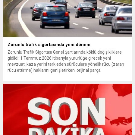
Zorunlu trafik sigortasında yeni dönem
Zorunlu Trafik Sigortası Genel Şartlarında köklü değişikliklere
gidildi. 1 Temmuz 2026 itibarıyla yürürlüğe girecek yeni
mevzuat; kaza yerini terk eden sürücülere yönelik rücu (zararı
rücu ettirme) haklarını genişletirken, orijinal parça
kullanımındaki yaş sınırını kaldırıyor ve değer kaybı
ödemelerinde hak sahibinin başvuru şartını otomatik hale
getiriyor. Hazine Müsteşarlığına bağlı ilgili kurumlarca...