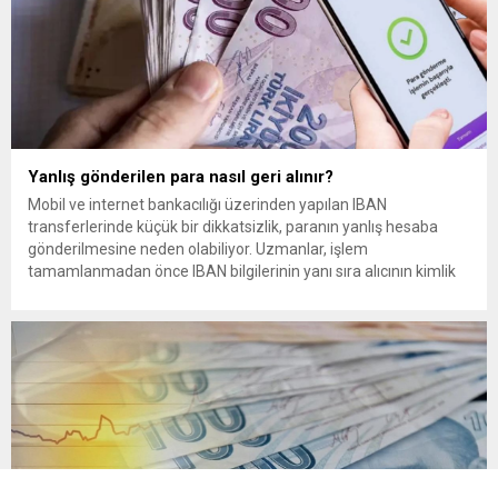
Yanlış gönderilen para nasıl geri alınır?
Mobil ve internet bankacılığı üzerinden yapılan IBAN
transferlerinde küçük bir dikkatsizlik, paranın yanlış hesaba
gönderilmesine neden olabiliyor. Uzmanlar, işlem
tamamlanmadan önce IBAN bilgilerinin yanı sıra alıcının kimlik
bilgilerinin de mutlaka kontrol edilmesini öneriyor. Günlük
bankacılık işlemlerinin önemli bir bölümünü oluşturan para
transferlerinde, özellikle IBAN’ın yanlış yazılması veya alıcı
bilgilerinin kontrol...