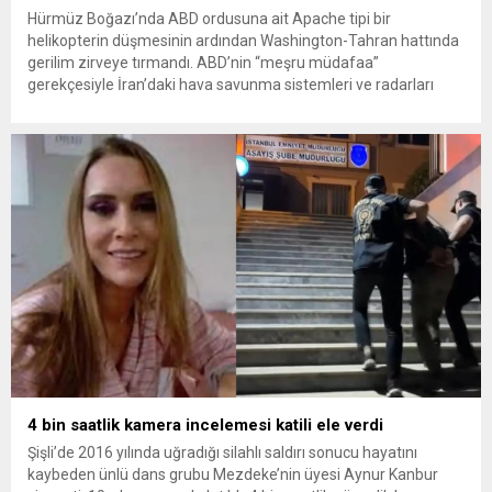
Hürmüz Boğazı’nda ABD ordusuna ait Apache tipi bir
helikopterin düşmesinin ardından Washington-Tahran hattında
gerilim zirveye tırmandı. ABD’nin “meşru müdafaa”
gerekçesiyle İran’daki hava savunma sistemleri ve radarları
vurmasına, İran Devrim Muhafızları Bahreyn ve Ürdün’deki
Amerikan askeri üslerini hedef alarak sert karşılık verdi. Tahran,
yeni bir ABD saldırısına anında yanıt verileceğini duyurdu....
4 bin saatlik kamera incelemesi katili ele verdi
Şişli’de 2016 yılında uğradığı silahlı saldırı sonucu hayatını
kaybeden ünlü dans grubu Mezdeke’nin üyesi Aynur Kanbur