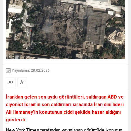
Yayınlama: 28.02.2026
A
A
+
-
İran’dan gelen son uydu görüntüleri, saldırgan ABD ve
siyonist İsrail’in son saldırıları sırasında İran dini lideri
Ali Hamaney’in konutunun ciddi şekilde hasar aldığını
gösterdi.
New York Times tarafından yayınlanan görüntüde, konutun