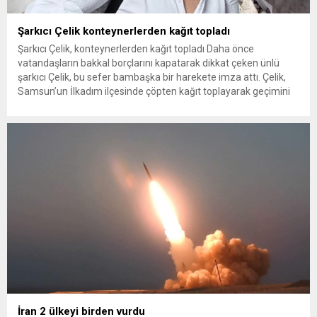
Şarkıcı Çelik konteynerlerden kağıt topladı
Şarkıcı Çelik, konteynerlerden kağıt topladı Daha önce
vatandaşların bakkal borçlarını kapatarak dikkat çeken ünlü
şarkıcı Çelik, bu sefer bambaşka bir harekete imza attı. Çelik,
Samsun’un İlkadım ilçesinde çöpten kağıt toplayarak geçimini
sağlayan Serpil Hanım’a destek oldu. Çelik, sokaklardaki
konteynerlerden kağıt topladı. Ünlü şarkıcı Çelik, Samsun’un
İlkadım ilçesinde çöpten kağıt toplayarak...
İran 2 ülkeyi birden vurdu