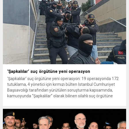
‘Şapkalılar’ suç örgütüne yeni operasyon
‘Şapkalılar’ suç örgütüne yeni operasyon: 19 operasyonda 172
tutuklama, 4 yönetici için kırmızı bülten İstanbul Cumhuriyet
Başsavcılığı tarafından yürütülen soruşturma kapsamında,
kamuoyunda “Şapkalılar” olarak bilinen silahlı suç örgütüne
yönelik operasyonlar sürüyor. 2025 ve 2026 yıllarında
gerçekleştirilen 19 ayrı operasyonda 245 şüpheli yakalanırken,
172 kişi tutuklandı İstanbul Cumhuriyet Başsavcılığı Örgütlü
Suçlar...