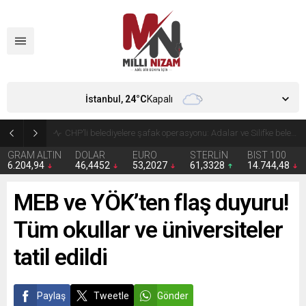
İstanbul,
24
°C
Kapalı
CHP’li belediyelere şafak operasyonu: Adalar ve Silifke belediye başkanları gözaltında
GRAM ALTIN
DOLAR
EURO
STERLİN
BIST 100
6.204,94
46,4452
53,2027
61,3328
14.744,48
MEB ve YÖK’ten flaş duyuru!
Tüm okullar ve üniversiteler
tatil edildi
Paylaş
Tweetle
Gönder