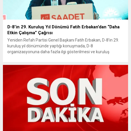
D-8’in 29. Kuruluş Yıl Dönümü Fatih Erbakan’dan “Daha
Etkin Çalışma” Çağrısı
Yeniden Refah Partisi Genel Başkanı Fatih Erbakan, D-8’in 29.
kuruluş yıl dönümünde yaptığı konuşmada, D-8
organizasyonuna daha fazla ilgi gösterilmesi ve kuruluş
amaçlarına uygun çalıştırılması çağrısında bulundu. Erbakan, D-
8’in ‘yeni ve adil bir dünya’nın çekirdeği olduğunu vurguladı.
Yeniden Refah Partisi Genel Başkanı Fatih Erbakan, D-8’in 29.
kuruluş yıl dönümü programında...