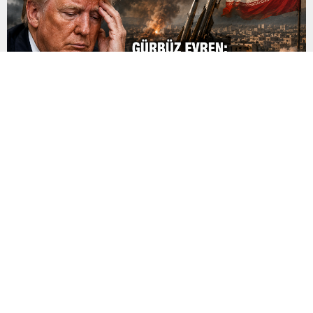
Trump İran Savaşından Pişman mı?
Trump İran Savaşından Pişman mı? Gürbüz Evren’den Dikkat
Çeken Analiz ABD ile İran arasındaki savaş devam ederken,
ABD Başkanı Donald Trump’ın çatışmayı sona erdirme arayışları
ve Washington yönetimi üzerindeki siyasi baskı yeniden
gündemde. Gazeteci-yazar Gürbüz Evren, Independent
Türkçe’deki son yazısında yaşanan gelişmeleri değerlendirerek
Trump’ın İran’a karşı savaşa girme kararından pişman...