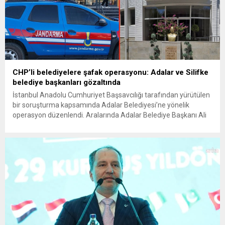
CHP’li belediyelere şafak operasyonu: Adalar ve Silifke
belediye başkanları gözaltında
İstanbul Anadolu Cumhuriyet Başsavcılığı tarafından yürütülen
bir soruşturma kapsamında Adalar Belediyesi’ne yönelik
operasyon düzenlendi. Aralarında Adalar Belediye Başkanı Ali
Ercan Akpolat’ın da bulunduğu 41 kişi gözaltına alındı.
Şüphelilere “suç örgütü kurma ve yönetme”, “rüşvet”, “irtikap”
ve “imar usulsüzlüğü” gibi suçlamalar yöneltiliyor. Öte yandan
Mersin’de Silifke Belediyesi’ne yönelik düzenlenen
operasyonda ise...