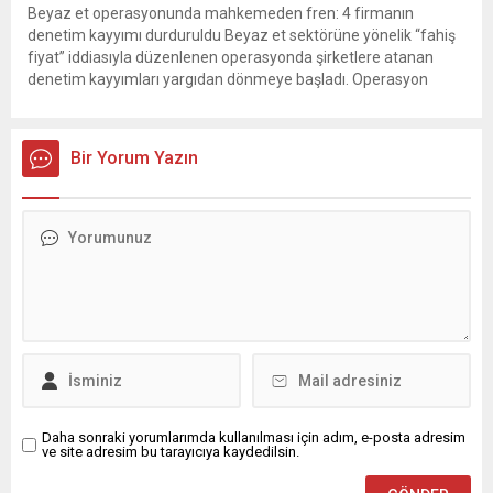
Beyaz et operasyonunda mahkemeden fren: 4 firmanın
denetim kayyımı durduruldu Beyaz et sektörüne yönelik “fahiş
fiyat” iddiasıyla düzenlenen operasyonda şirketlere atanan
denetim kayyımları yargıdan dönmeye başladı. Operasyon
kapsamındaki 13 firmadan Gedik Piliç, Erpiliç, Lezita ve
Keskinoğlu’nun başvuruları üzerine mahkeme, denetim kayyımı
atamasının durdurulmasına karar verdi. Türkiye’nin önde gelen
Bir Yorum Yazın
beyaz et...
Daha sonraki yorumlarımda kullanılması için adım, e-posta adresim
ve site adresim bu tarayıcıya kaydedilsin.