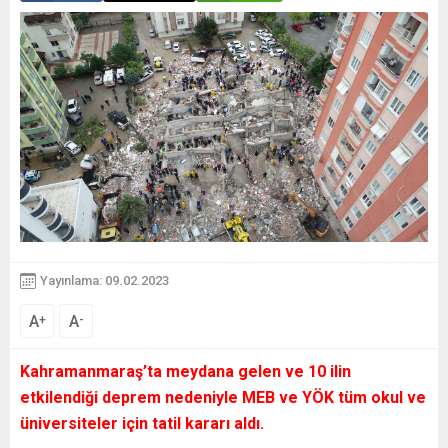
Yayınlama: 09.02.2023
A
A
+
-
Kahramanmaraş’ta meydana gelen ve 10 ilin
etkilendiği deprem nedeniyle MEB ve YÖK tüm okul ve
üniversiteler için tatil kararı aldı.