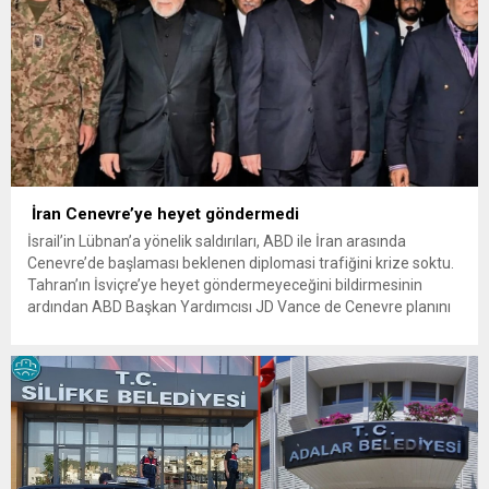
İran Cenevre’ye heyet göndermedi
İsrail’in Lübnan’a yönelik saldırıları, ABD ile İran arasında
Cenevre’de başlaması beklenen diplomasi trafiğini krize soktu.
Tahran’ın İsviçre’ye heyet göndermeyeceğini bildirmesinin
ardından ABD Başkan Yardımcısı JD Vance de Cenevre planını
iptal etti İsrail’in Lübnan’a yönelik saldırıları, ABD ile İran
arasında Cenevre’de başlaması beklenen yeni diplomasi
sürecini durma noktasına getirdi. İran, İsrail’in...