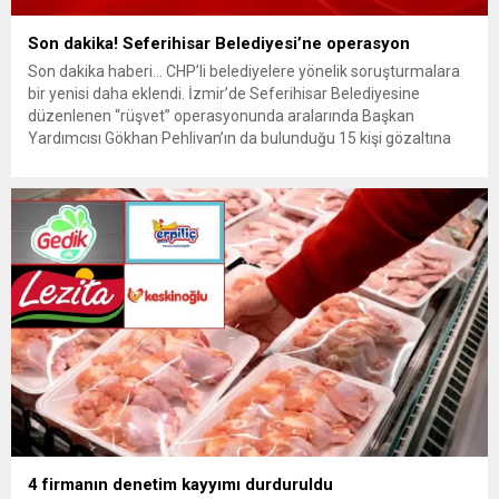
Son dakika! Seferihisar Belediyesi’ne operasyon
Son dakika haberi… CHP’li belediyelere yönelik soruşturmalara
bir yenisi daha eklendi. İzmir’de Seferihisar Belediyesine
düzenlenen “rüşvet” operasyonunda aralarında Başkan
Yardımcısı Gökhan Pehlivan’ın da bulunduğu 15 kişi gözaltına
alındı. Son dakika haberinin ayrıntıları hazırlanıyor…
4 firmanın denetim kayyımı durduruldu