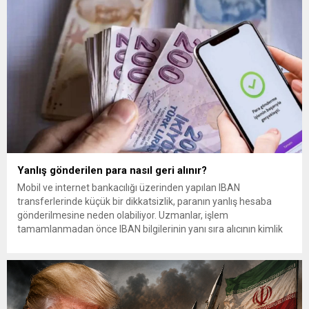
Yanlış gönderilen para nasıl geri alınır?
Mobil ve internet bankacılığı üzerinden yapılan IBAN
transferlerinde küçük bir dikkatsizlik, paranın yanlış hesaba
gönderilmesine neden olabiliyor. Uzmanlar, işlem
tamamlanmadan önce IBAN bilgilerinin yanı sıra alıcının kimlik
bilgilerinin de mutlaka kontrol edilmesini öneriyor. Günlük
bankacılık işlemlerinin önemli bir bölümünü oluşturan para
transferlerinde, özellikle IBAN’ın yanlış yazılması veya alıcı
bilgilerinin kontrol...