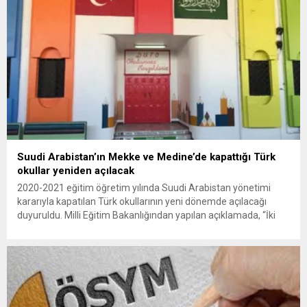
Suudi Arabistan’ın Mekke ve Medine’de kapattığı Türk
okullar yeniden açılacak
2020-2021 eğitim öğretim yılında Suudi Arabistan yönetimi
kararıyla kapatılan Türk okullarının yeni dönemde açılacağı
duyuruldu. Milli Eğitim Bakanlığından yapılan açıklamada, “İki
ülke makamlarının temasları sonucunda Mekke ve Medine’deki
Türk okullarının 2024-2025 eğitim öğretim döneminde yeniden
açılması kararı alındı” denildi. Millî Eğitim Bakanlığı (MEB), 2020-
2021 eğitim öğretim yılında Suudi Arabistan yönetimi...