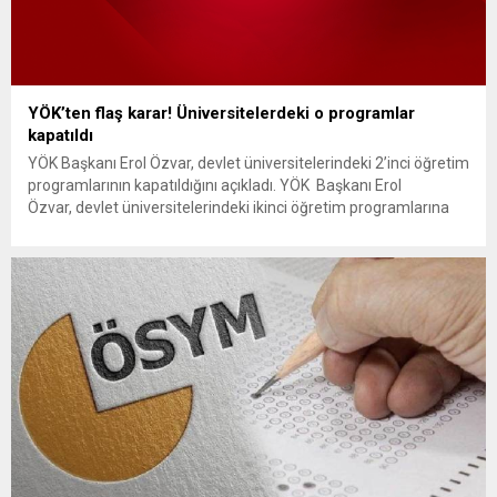
YÖK’ten flaş karar! Üniversitelerdeki o programlar
kapatıldı
YÖK Başkanı Erol Özvar, devlet üniversitelerindeki 2’inci öğretim
programlarının kapatıldığını açıkladı. YÖK Başkanı Erol
Özvar, devlet üniversitelerindeki ikinci öğretim programlarına
ilişkin yeni kararı duyurdu. Özvar, yaptığı açıklamada; “Bu
dönem üniversitelerimizdeki program kalitesini artırmaya
yönelik belki de en önemli çalışmamız devlet
üniversitelerimizdeki ikinci öğretim programlarının kapatılması
olmuştur. Vakıf üniversitelerinde, devlette olduğu gibi, ikinci...