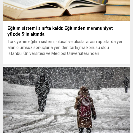
Eğitim sistemi sınıfta kaldı: Eğitimden memnuniyet
yüzde 5’in altında
Türkiye’nin eğitim sistemi, ulusal ve uluslararası raporlarda yer
alan olumsuz sonuçlarla yeniden tartışma konusu oldu.
İstanbul Üniversitesi ve Medipol Üniversitesi’nden
akademisyenlerin gerçekleştirdiği kapsamlı bir araştırma,
velilerin büyük çoğunluğunun eğitim sisteminden memnun
olmadığını ortaya koydu. “Ekonomik Zorlukların Eğitim
Sistemine Etkisi Araştırması 2024” adlı çalışma, İstanbul
Üniversitesi İktisat Fakültesi’nden Prof. Dr. Süphan...