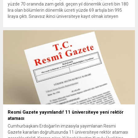
yüzde 70 oranında zam geldi. geçen yıl dönemlik ücreti bin 180
lira olan bölümlerin dönemlik ücreti yüzde 69 artışla bin 995
liraya çıktı. Sınavsız ikinci üniversiteye kayıt olmak isteyen
öğrenci adayları, bu yıl da zamlı ücretlerle karşılaştı. Anadolu
Üniversitesi Açıköğretim Fakültesi (AÖF) kayıt ücretlerine...
Resmi Gazete yayımlandı! 11 üniversiteye yeni rektör
ataması
Cumhurbaşkanı Erdoğan’ın imzasıyla yayımlanan Resmi
Gazete kararları doğrultusunda 11 üniversiteye rektör ataması