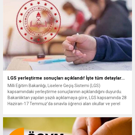
eğitim veren iki Fransız okulunun müfredatı konusunda
yaşanan anlaşmazlık krize...
LGS yerleştirme sonuçları açıklandı! İşte tüm detaylar…
Milli Eğitim Bakanlığı, Liselere Geçiş Sistemi (LGS)
kapsamındaki yerleştirme sonuçlarının açıklandığını duyurdu.
Bakanlıktan yapılan yazılı açıklamaya göre, LGS kapsamında 28
Haziran-17 Temmuz’da sınavla öğrenci alan okullar ve yerel
yerleştirme için tercih yapan 1 milyon 13 bin 239 öğrencinin
yüzde 96,21’i tercihlerine yerleşti. Sınavla öğrenci alan okullar
için açılan 202 bin 348 kontenjanın...