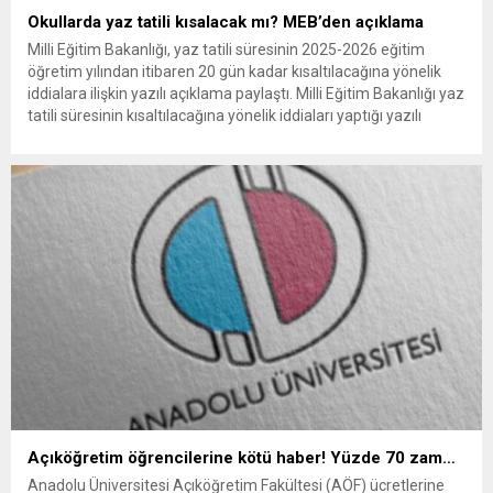
Okullarda yaz tatili kısalacak mı? MEB’den açıklama
Milli Eğitim Bakanlığı, yaz tatili süresinin 2025-2026 eğitim
öğretim yılından itibaren 20 gün kadar kısaltılacağına yönelik
iddialara ilişkin yazılı açıklama paylaştı. Milli Eğitim Bakanlığı yaz
tatili süresinin kısaltılacağına yönelik iddiaları yaptığı yazılı
açıklamayla yalanladı. Böyle bir kararın alınmadığı duyuruldu
Bakanlıktan yapılan açıklamada, konuyla alakalı bazı internet
siteleri ve sosyal medya...
Açıköğretim öğrencilerine kötü haber! Yüzde 70 zam…
Anadolu Üniversitesi Açıköğretim Fakültesi (AÖF) ücretlerine