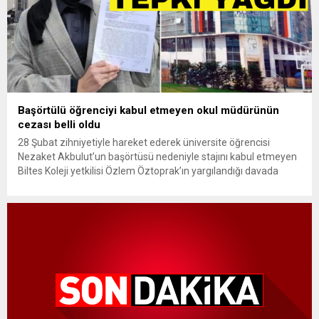
Başörtülü öğrenciyi kabul etmeyen okul müdürünün
cezası belli oldu
28 Şubat zihniyetiyle hareket ederek üniversite öğrencisi
Nezaket Akbulut’un başörtüsü nedeniyle stajını kabul etmeyen
Biltes Koleji yetkilisi Özlem Öztoprak’ın yargılandığı davada
karar verildi. İstanbul Kağıthane’de Biltes Koleji’ne staj yapmak
için gelen başörtülü üniversite öğrencisi Nezaket Akbulut’u,
yönetmeliği ve kuralları gerekçe göstererek başörtüsünü
çıkarmazsa alamayacaklarını söyleyen Biltes Koleji yetkilisi
Özlem Öztoprak’ın...