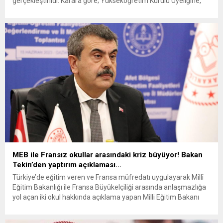
gerçekleştirildi. Karara göre; Yükseköğretim Kurulu Üyeliğine,
Üniversitelerarası Kurul tarafından seçilen Prof. Dr. Metin
Topcuoğlu atanırken, 11 üniversiteye ise rektör ataması yapıldı.
Anadolu Üniversitesi Rektörlüğüne Prof. Dr. Fuat Erdal, Nevşehir
Hacı Bektaş Veli Üniversitesi Rektörlüğü görevine yeniden
mevcut rektör...
MEB ile Fransız okullar arasındaki kriz büyüyor! Bakan
Tekin’den yaptırım açıklaması…
Türkiye’de eğitim veren ve Fransa müfredatı uygulayarak Millî
Eğitim Bakanlığı ile Fransa Büyükelçiliği arasında anlaşmazlığa
yol açan iki okul hakkında açıklama yapan Milli Eğitim Bakanı
Yusuf Tekin, “Kurallara uymayan Fransız okullarına işlem
yapılacak” dedi. MEB ile Fransa Büyükelçiliği arasında Türkiye’de