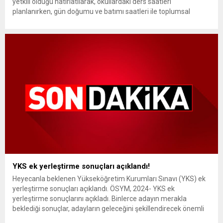
yetkili olduğu hatırlatılarak, okullardaki ders saatleri
planlanırken, gün doğumu ve batımı saatleri ile toplumsal
şartların göz önünde bulundurulması gerektiği kaydedildi.
Genelgede, derslerin başlangıç ve bitiş saatlerinin eğitim ve
öğretimi aksatmayacak şekilde düzenlenmesi ve öğrencilerin
herhangi...
YKS ek yerleştirme sonuçları açıklandı!
Heyecanla beklenen Yükseköğretim Kurumları Sınavı (YKS) ek
yerleştirme sonuçları açıklandı. ÖSYM, 2024- YKS ek
yerleştirme sonuçlarını açıkladı. Binlerce adayın merakla
beklediği sonuçlar, adayların geleceğini şekillendirecek önemli
bir adım oldu. Ek yerleştirme ile bir üniversiteye yerleşen