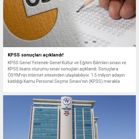
KPSS sonuçları açıklandı!
KPSS Genel Yetenek-Genel Kültür ve Eğitim Bilimleri sınavı ve
KPSS lisans oturumu sınav sonuçları açıklandı. Sonuçlara
ÖSYM’nin internet sitesinden ulaşılabiliyor. 1.5 milyon adayın
katıldığı Kamu Personel Seçme Sınavı’nın (KPSS) merakla
beklenen sonuçları açıklandı. ÖSYM tarafından yapılan
açıklamada şunlar kaydedildi: “14 Temmuz 2024 tarihinde
uygulanan 2024-KPSS Lisans Genel Yetenek-Genel Kültür,
Eğitim...