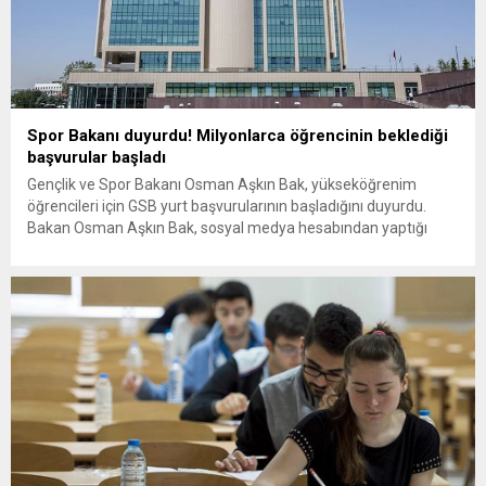
Spor Bakanı duyurdu! Milyonlarca öğrencinin beklediği
başvurular başladı
Gençlik ve Spor Bakanı Osman Aşkın Bak, yükseköğrenim
öğrencileri için GSB yurt başvurularının başladığını duyurdu.
Bakan Osman Aşkın Bak, sosyal medya hesabından yaptığı
açıklamada, 2024-2025 akademik yılında, üniversitelerin örgün
eğitim programlarına ilk kez kayıt yaptıran öğrenciler ile ara
sınıf öğrencileri için GSB yurt başvurularının başladığını bildirdi.
Öğrenciler, GSB yurt başvurularını 24 Ağustos Cumartesi...