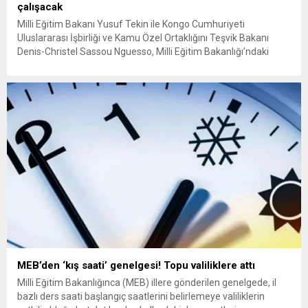
çalışacak
Milli Eğitim Bakanı Yusuf Tekin ile Kongo Cumhuriyeti
Uluslararası İşbirliği ve Kamu Özel Ortaklığını Teşvik Bakanı
Denis-Christel Sassou Nguesso, Milli Eğitim Bakanlığı’ndaki
Öğretmenler Odası Toplantı Salonu’nda düzenlenen “Türkiye-
Kongo Cumhuriyeti Arasında Eğitim İş Birliği Anlaşması İmza
Töreni”ne katıldı. Bakan Tekin, burada yaptığı konuşmada, iki
ülke arasındaki işbirliklerinin kalıcı ve devamlılığının olması...
MEB’den ‘kış saati’ genelgesi! Topu valiliklere attı
Milli Eğitim Bakanlığınca (MEB) illere gönderilen genelgede, il
bazlı ders saati başlangıç saatlerini belirlemeye valiliklerin