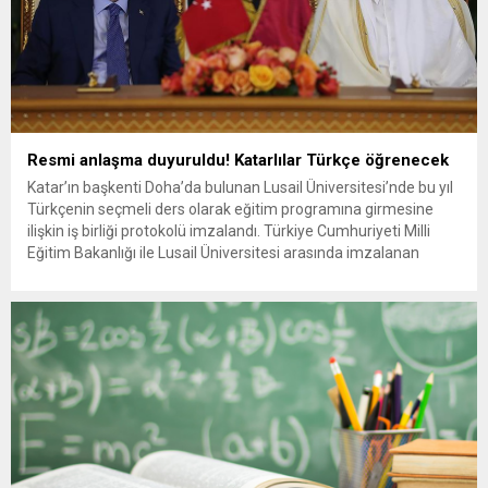
Resmi anlaşma duyuruldu! Katarlılar Türkçe öğrenecek
Katar’ın başkenti Doha’da bulunan Lusail Üniversitesi’nde bu yıl
Türkçenin seçmeli ders olarak eğitim programına girmesine
ilişkin iş birliği protokolü imzalandı. Türkiye Cumhuriyeti Milli
Eğitim Bakanlığı ile Lusail Üniversitesi arasında imzalanan
protokole göre üniversitenin tüm bölümlerinde seçmeli ders
olarak Türkçe yer alacak. Bu sayede Katar’ın en prestijli
yükseköğretim kurumlarından biri olarak...