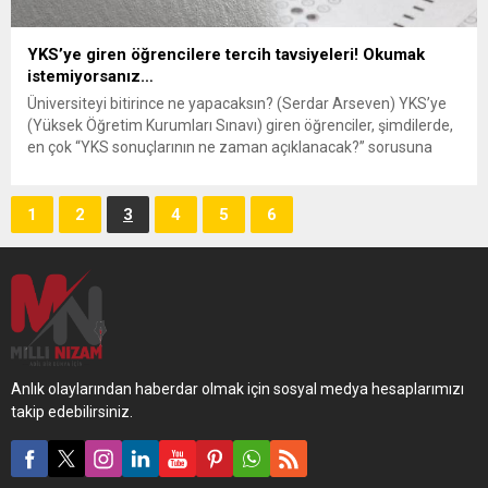
YKS’ye giren öğrencilere tercih tavsiyeleri! Okumak
istemiyorsanız…
Üniversiteyi bitirince ne yapacaksın? (Serdar Arseven) YKS’ye
(Yüksek Öğretim Kurumları Sınavı) giren öğrenciler, şimdilerde,
en çok “YKS sonuçlarının ne zaman açıklanacak?” sorusuna
cevap arıyor. YKS sonuçlarının açıklanmasından sonra, YKS
tercihleri heyecanı başlayacak. Türkiye’de yaklaşık 10 milyon
üniversite öğrencisi var. Bunların büyük bir bölümü,
1
2
3
4
5
6
üniversiteden mesleksiz olarak mezun olacak. Milat Gazetesi...
Anlık olaylarından haberdar olmak için sosyal medya hesaplarımızı
takip edebilirsiniz.