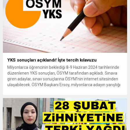
YKS sonuçları açıklandı! İşte tercih kılavuzu
Milyonlarca öğrencinin beklediği 8-9 Haziran 2024 tarihlerinde
düzenlenen YKS sonuçları, ÖSYM tarafından açıkladı. Sınava
giren adaylar, sınav sonuçlarına ÖSYM’nin internet sitesinden
ulaşabilecek. ÖSYM Başkanı Ersoy, milyonlarca adayın yarıştığı
2024-YKS sonuçlarının ÖSYM’nin internet adresinden
açıklandığını belirtti. YKS sonuçları nasıl öğrenilir? Adaylara
sonuç belgesi gönderilmeyecek. Adaylar sınav sonuçlarını, T.C.
Kimlik Numaraları ve...