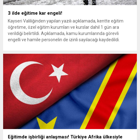
3 ilde eğitime kar engeli!
Kayseri Valiliğinden yapılan yazılı açıklamada, kentte eğitim
öğretime, özel eğitim kurumları ve kurslar dahil 1 gün ara
verildiği belirtildi. Açıklamada, kamu kurumlarında görevli
engelli ve hamile personelin de izinli sayılacağı kaydedildi.
Kayseri Valisi Gökmen Çiçek, sosyal medya hesabından yaptığı
açıklamada, “Sevgili öğrenciler ilimizde devam etmekte olan
yoğun kar nedeniyle 25...
Eğitimde işbirliği anlaşması! Türkiye Afrika ülkesiyle