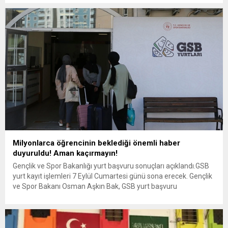
adaylar, 25-30 Eylül tarihleri arasında kayıt işlemlerini
tamamlayacaklar. YKS ek yerleştirme sonuçlarına göre bir
programa...
Milyonlarca öğrencinin beklediği önemli haber
duyuruldu! Aman kaçırmayın!
Gençlik ve Spor Bakanlığı yurt başvuru sonuçları açıklandı.GSB
yurt kayıt işlemleri 7 Eylül Cumartesi günü sona erecek. Gençlik
ve Spor Bakanı Osman Aşkın Bak, GSB yurt başvuru
sonuçlarının açıklandığını sosyal medya hesabından duyurdu.
Bakan Bak, 2024-2025 akademik yılında, üniversitelerin örgün
eğitim programlarına ilk kez kayıt yaptıran öğrencilerle ara sınıf
öğrencileri...