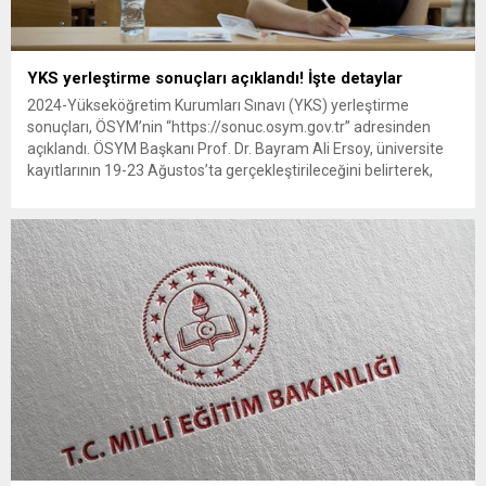
YKS yerleştirme sonuçları açıklandı! İşte detaylar
2024-Yükseköğretim Kurumları Sınavı (YKS) yerleştirme
sonuçları, ÖSYM’nin “https://sonuc.osym.gov.tr” adresinden
açıklandı. ÖSYM Başkanı Prof. Dr. Bayram Ali Ersoy, üniversite
kayıtlarının 19-23 Ağustos’ta gerçekleştirileceğini belirterek,
kayıt süreçleriyle ilgili açıklamaların dikkatle takip edilmesi
uyarısında bulundu. ÖSYM’den yapılan açıklamaya göre, 2024-
YKS sonuçlarına göre adaylardan alınan tercihler
doğrultusunda, 2024-YKS yükseköğretim programlarına
merkezi yerleştirme işlemleri tamamlandı.
Adaylar, yerleştirme...