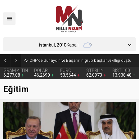
İstanbul,
20
°C
Kapalı
CHP’de Günaydın ve Başarır’ın grup başkanvekilliği düştü
GRAM ALTIN
DOLAR
EURO
STERLİN
BIST 100
6.277,08
46,2690
53,5644
62,0973
13.938,48
Eğitim