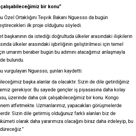
çalışabileceğimiz bir konu”
amu Özel Ortaklığını Teşvik Bakanı Nguesso da bugün
ştirecekleri ilk proje olduğunu söyledi.
t başkanının da istediği doğrultuda ülkeler arasındaki ilişkilerin
ında ülkeler arasındaki işbirliğinin geliştirilmesi için temel
i için umarım beraber bugün bu adımını atacağımız anlaşmayla
nde bulundu.
u vurgulayan Nguesso, şunları kaydetti:
leceğimiz başka alanlar da olacaktır. Sizin de dile getirdiğiniz
rmemiz gerekiyor. Bu sayede gençler iş piyasasına daha kolay
usu, üzerinde daha çok çalışabileceğimiz bir konu. Kongo
 önem atfetmekte. Uzmanlarımız, yapacakları görüşmelerde
dir. Sizin dile getirmiş olduğunuz farklı alanları biz de
kümeti olarak daha yararımıza olacağını biraz daha irdeleyip, bu
düreceğiz.”