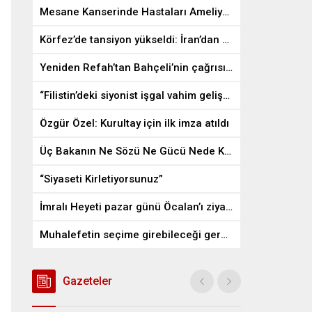
Mesane Kanserinde Hastaları Ameliyattan Kurtaran İlaç
Körfez’de tansiyon yükseldi: İran’dan ABD üslerine misilleme
Yeniden Refah’tan Bahçeli’nin çağrısına destek
“Filistin’deki siyonist işgal vahim gelişmelere gebe”
Özgür Özel: Kurultay için ilk imza atıldı
Üç Bakanın Ne Sözü Ne Gücü Nede Kudreti Yetmedi
“Siyaseti Kirletiyorsunuz”
İmralı Heyeti pazar günü Öcalan’ı ziyaret edecek
Muhalefetin seçime girebileceği gerçek bir alan kalmayabilir
Gazeteler