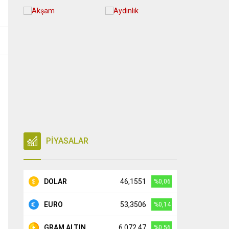
PİYASALAR
DOLAR
46,1551
%0,06
EURO
53,3506
%0,14
GRAM ALTIN
6.072,47
%0,56