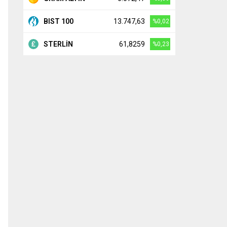
BIST 100
13.747,63
%0,02
STERLİN
61,8259
%0,23