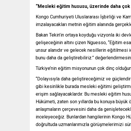
“Mesleki eğitim hususu, üzerinde daha çok 
Kongo Cumhuriyeti Uluslararası İşbirliği ve K
imzalayacakları metnin eğitim alanında gerçekle
Bakan Tekin’in ortaya koyduğu vizyonla iki devle
gelişeceğinin altını çizen Nguesso, “Eğitim esas
unsur alanıdır ve gelecek nesillerin eğitilmes
bunu daha da geliştirebiliriz.” değerlendirmesi
Türkiye’nin eğitim misyonunun çok dinç olduğun
“Dolayısıyla daha geliştireceğimiz ve güçlendiri
gibi kesinlikle burada mesleki eğitimi gelişti
erişim sağlayacaklardır. Bu mesleki eğitim hus
Hükümeti, zaten son yıllarda bu konuya büyük
anlaşmaların çerçevesini daha da genişletecekler
inceleyeceğiz. Bunlardan hangilerinin Kongo Hü
doğrultuda uzmanlarımızla görüşmelerimizi sür