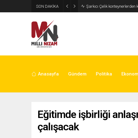
SON DAKİKA
İran 2 ülkeyi birden vurdu
Anasayfa
Gündem
Politika
Ekonom
Eğitimde işbirliği anla
çalışacak