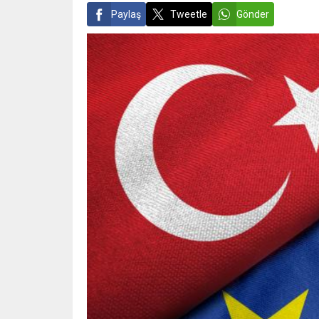
Paylaş
Tweetle
Gönder