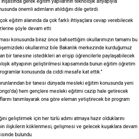
 inşasında gerek eğitim yapılarının teknolojik altyapıyla
sunda önemli adımların atıldığını dile getirdi.
ok eğitim alanında da çok farklı ihtiyaçlara cevap verebilecek
özlerine şöyle devam etti:
nılması konusunda biraz önce bahsettiğim okullarımızın tamamı bu
 köşemizdeki okullarımız bile Bakanlık merkezinde kurduğumuz
n bir tanesine istedikleri an erişip öğrencilerle paylaşabilecek
nolojik altyapının geliştirilmesi kapsamında bunun eğitim öğretim
e programlar konusunda da ciddi mesafe kat ettik.”
orunlarından bir tanesi dünyada mesleki eğitim konusunda yeni
Kongo’da) hem gençlere mesleki eğitimi cazip hale getirecek
ıflarını tanımlayarak ona göre eleman yetiştirecek bir program
ini geliştirmek için her türlü adımı atmaya hazır olduklarını
tnin ilişkilerin köklenmesi, gelişmesi ve gelecek kuşaklara devam
isinde bulundu.