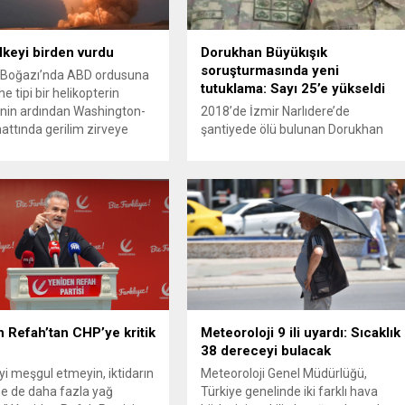
ülkeyi birden vurdu
Dorukhan Büyükışık
soruşturmasında yeni
Boğazı’nda ABD ordusuna
tutuklama: Sayı 25’e yükseldi
e tipi bir helikopterin
nin ardından Washington-
2018’de İzmir Narlıdere’de
attında gerilim zirveye
şantiyede ölü bulunan Dorukhan
ı. ABD’nin “meşru müdafaa”
Büyükışık dosyasına ilişkin
iyle İran’daki hava
soruşturmada tutuklamalar
sistemleri ve radarları
artmaya devam ediyor. Son olarak
a, İran Devrim Muhafızları
Olay Yeri İnceleme Büro Amiri
 ve Ürdün’deki Amerikan
Atakan Kaçar’ın da tutuklanmasıyla
lerini hedef alarak sert
dosyadaki tutuklu sayısı 25’e
verdi. Tahran, yeni bir ABD
yükseldi. İzmir’in Narlıdere ilçesinde
na anında yanıt verileceğini
2018 yılında şantiyede ölü bulunan
..
Dorukhan Büyükışık’a ilişkin yeniden
açılan soruşturmada tutuklamalar
genişliyor. Son olarak dönemin...
 Refah’tan CHP’ye kritik
Meteoroloji 9 ili uyardı: Sıcaklık
38 dereceyi bulacak
’yi meşgul etmeyin, iktidarın
Meteoroloji Genel Müdürlüğü,
e de daha fazla yağ
Türkiye genelinde iki farklı hava