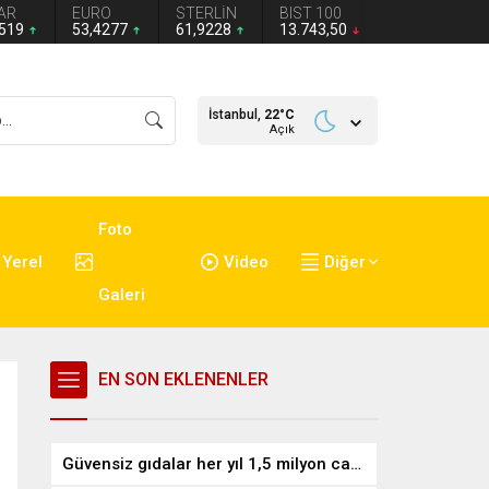
AR
EURO
STERLİN
BIST 100
1519
53,4277
61,9228
13.743,50
İstanbul,
22
°C
Açık
Foto
Yerel
Video
Diğer
Galeri
EN SON EKLENENLER
Güvensiz gıdalar her yıl 1,5 milyon can alıyor