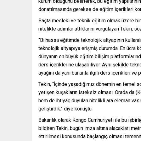
kurum olduğunu belirterek, bu eğitim yapılarının
donatılmasında gerekse de eğitim içerikleri konu
Başta mesleki ve teknik eğitim olmak üzere birç
nitelikte adımlar attıklarını vurgulayan Tekin, s
“Bilhassa eğitimde teknolojik altyapının kulla
teknolojik altyapıya erişmiş durumda. En ücra
dünyanın en büyük eğitim bilişim platformlarında
ders içeriklerine ulaşabiliyor. Aynı şekilde tek
ayağını da yani bununla ilgili ders içerikleri v
Tekin, “İçinde yaşadığımız dönemin en temel s
yetişen kuşakların isteksiz olması. Orada da (
hem de ihtiyaç duyulan nitelikli ara eleman vas
geliştirdik.” diye konuştu.
Bakanlık olarak Kongo Cumhuriyeti ile bu işbirliğ
bildiren Tekin, bugün imza altına alacakları me
ettirilmesi konusunda başlangıç olması temenn