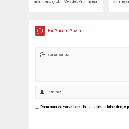
ünlü dans grubu Mezdeke’nin üyesi
sürmeyin
Aynur Kanbur cinayeti, 10 yıl sonra
Genel Ba
aydınlatıldı. 4 bin saatlik güvenlik
Sözcüsü 
kamerası görüntüsünü ve bin 700
‘mutlak b
Akbil kaydını inceleyen Cinayet Büro
açıklama
ekipleri, cinayeti işlediğini itiraf eden
Bir Yorum Yazın
muhalef
maktulün akrabası Bülent G. ile
gündemsi
azmettirici olduğu öne sürülen 2...
önce anla
sorunun 
adresi ol
Daha sonraki yorumlarımda kullanılması için adım, e-p