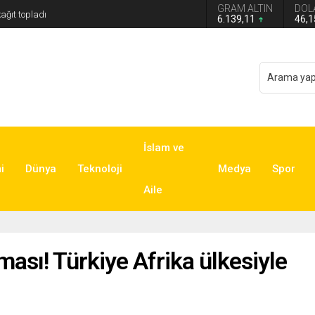
GRAM ALTIN
DOL
6.139,11
46,
İslam ve
i
Dünya
Teknoloji
Medya
Spor
Aile
şması! Türkiye Afrika ülkesiyle