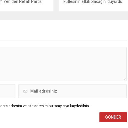
” Yeniden Refah Partisi
kütlesinin etkili olacağını duyurdu.
şkan Yardımcısı ve Parti
Yapılan son değerlendirmelere göre
Suat Kılıç, CHP’de yaşanan
bugün öğleden sonra aralarında
utlan’ krizine ilişkin yaptığı
Ankara’nın bir kesiminin de
da, “Türkiye ana
bulunduğu 30 ilde yerel sağanak
etsiz, ana muhalefet
yağış geçişleri beklenirken; Ege ve
z kalmamalıdır. Bir an
Güneydoğu Anadolu bölgelerindeki
şın, kurultay kararı alın,
9 ilde ise hava sıcaklıkları mevsim
kaynağı değil, çözümün
normallerinin üzerine çıkarak yaz
un. Türkiye’yi...
değerlerine ulaşacak. Ayrıca...
osta adresim ve site adresim bu tarayıcıya kaydedilsin.