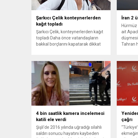
Şarkıcı Çelik konteynerlerden
İran 2 
kağıt topladı
Hürmüz 
Şarkıcı Çelik, konteynerlerden kağıt
ait Apach
topladı Daha önce vatandaşların
düşmesi
bakkal borçlarını kapatarak dikkat
Tahran h
çeken ünlü şarkıcı Çelik, bu sefer
tırmand
bambaşka bir harekete imza attı.
gerekçes
Çelik, Samsun’un İlkadım ilçesinde
savunma 
çöpten kağıt toplayarak geçimini
vurmasın
sağlayan Serpil Hanım’a destek
Bahreyn
oldu. Çelik, sokaklardaki
askeri üs
konteynerlerden kağıt topladı. Ünlü
karşılık 
şarkıcı Çelik, Samsun’un İlkadım
saldırısı
ilçesinde çöpten kağıt toplayarak...
duyurdu..
4 bin saatlik kamera incelemesi
Yeniden
katili ele verdi
çağrı
Şişli’de 2016 yılında uğradığı silahlı
“Türkiye
saldırı sonucu hayatını kaybeden
ekmeğin