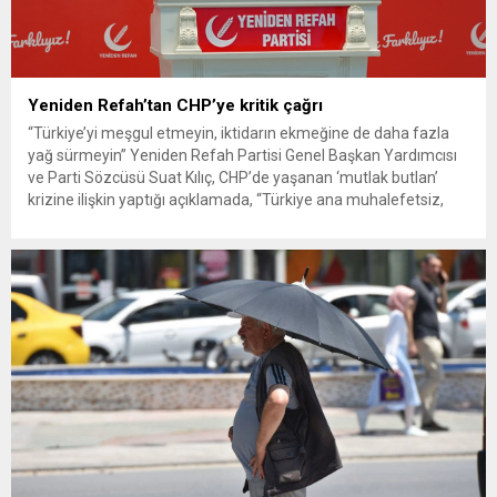
Yeniden Refah’tan CHP’ye kritik çağrı
“Türkiye’yi meşgul etmeyin, iktidarın ekmeğine de daha fazla
yağ sürmeyin” Yeniden Refah Partisi Genel Başkan Yardımcısı
ve Parti Sözcüsü Suat Kılıç, CHP’de yaşanan ‘mutlak butlan’
krizine ilişkin yaptığı açıklamada, “Türkiye ana muhalefetsiz,
ana muhalefet gündemsiz kalmamalıdır. Bir an önce anlaşın,
kurultay kararı alın, sorunun kaynağı değil, çözümün adresi
olun. Türkiye’yi...