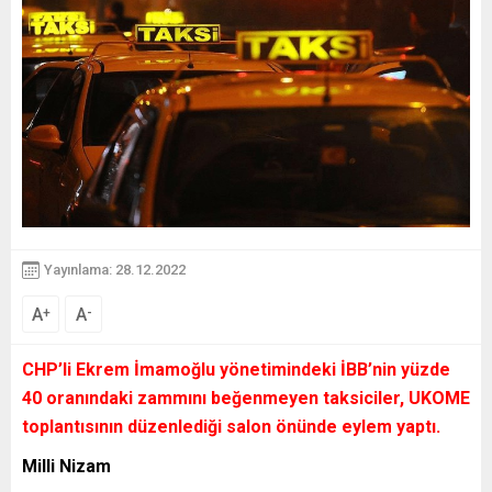
Yayınlama: 28.12.2022
A
A
+
-
CHP’li Ekrem İmamoğlu yönetimindeki İBB’nin yüzde
40 oranındaki zammını beğenmeyen taksiciler, UKOME
toplantısının düzenlediği salon önünde eylem yaptı.
Milli Nizam