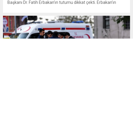
Başkanı Dr. Fatih Erbakan’ın tutumu dikkat çekti. Erbakan’ın
terör örgütü elebaşı Abdullah Öcalan’a “umut hakkı”
tartışmaları ve çerçeve yasa konusundaki karşı duruşuna Zafer
Partisi Genel Başkanı Ümit Özdağ’dan dikkat çeken destek
geldi. Türkiye Büyük Millet Meclisi’nde...
13 yaşındaki çocuk başından silahla vurulmuş halde
bulundu
Manisa’nın Kula ilçesinde evde yalnız olduğu sırada babasına ait
ruhsatsız av tüfeğiyle oynadığı değerlendirilen 13 yaşındaki
F.E.B., silahın kazara ateş alması sonucu başından vurularak
hayatını kaybetti. Manisa’nın Kula ilçesine bağlı Bebekli
Mahallesi’nde meydana gelen olayda, 13 yaşındaki bir çocuk