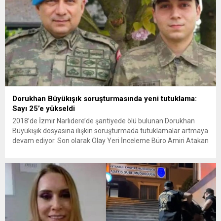
Dorukhan Büyükışık soruşturmasında yeni tutuklama:
Sayı 25’e yükseldi
2018’de İzmir Narlıdere’de şantiyede ölü bulunan Dorukhan
Büyükışık dosyasına ilişkin soruşturmada tutuklamalar artmaya
devam ediyor. Son olarak Olay Yeri İnceleme Büro Amiri Atakan
Kaçar’ın da tutuklanmasıyla dosyadaki tutuklu sayısı 25’e
yükseldi. İzmir’in Narlıdere ilçesinde 2018 yılında şantiyede ölü
bulunan Dorukhan Büyükışık’a ilişkin yeniden açılan
soruşturmada tutuklamalar genişliyor. Son olarak dönemin...