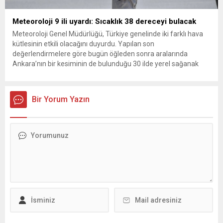
Meteoroloji 9 ili uyardı: Sıcaklık 38 dereceyi bulacak
Meteoroloji Genel Müdürlüğü, Türkiye genelinde iki farklı hava
kütlesinin etkili olacağını duyurdu. Yapılan son
değerlendirmelere göre bugün öğleden sonra aralarında
Ankara’nın bir kesiminin de bulunduğu 30 ilde yerel sağanak
yağış geçişleri beklenirken; Ege ve Güneydoğu Anadolu
bölgelerindeki 9 ilde ise hava sıcaklıkları mevsim normallerinin
üzerine çıkarak yaz değerlerine ulaşacak. Ayrıca...
Bir Yorum Yazın