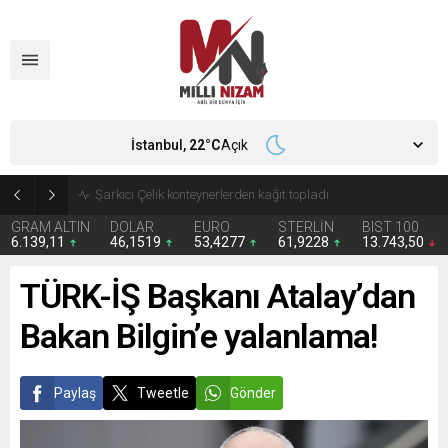
İstanbul,
22
°C
Açık
İran 2 ülkeyi birden vurdu
GRAM ALTIN
DOLAR
EURO
STERLİN
BIST 100
6.139,11
46,1519
53,4277
61,9228
13.743,50
TÜRK-İŞ Başkanı Atalay’dan
Bakan Bilgin’e yalanlama!
Paylaş
Tweetle
Gönder