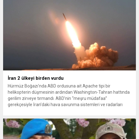
İlkadım ilçesinde çöpten kağıt toplayarak...
İran 2 ülkeyi birden vurdu
Hürmüz Boğazı’nda ABD ordusuna ait Apache tipi bir
helikopterin düşmesinin ardından Washington-Tahran hattında
gerilim zirveye tırmandı. ABD’nin “meşru müdafaa”
gerekçesiyle İran’daki hava savunma sistemleri ve radarları
vurmasına, İran Devrim Muhafızları Bahreyn ve Ürdün’deki
Amerikan askeri üslerini hedef alarak sert karşılık verdi. Tahran,
yeni bir ABD saldırısına anında yanıt verileceğini duyurdu....