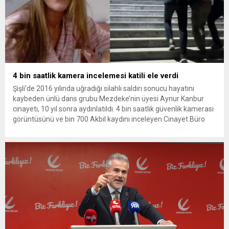
4 bin saatlik kamera incelemesi katili ele verdi
Şişli’de 2016 yılında uğradığı silahlı saldırı sonucu hayatını
kaybeden ünlü dans grubu Mezdeke’nin üyesi Aynur Kanbur
cinayeti, 10 yıl sonra aydınlatıldı. 4 bin saatlik güvenlik kamerası
görüntüsünü ve bin 700 Akbil kaydını inceleyen Cinayet Büro
ekipleri, cinayeti işlediğini itiraf eden maktulün akrabası Bülent
G. ile azmettirici olduğu öne sürülen 2...