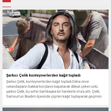
Şarkıcı Çelik konteynerlerden kağıt topladı
Şarkıcı Çelik, konteynerlerden kağıt topladı Daha önce
vatandaşların bakkal borçlarını kapatarak dikkat çeken ünlü
şarkıcı Çelik, bu sefer bambaşka bir harekete imza attı. Çelik,
Samsun’un İlkadım ilçesinde çöpten kağıt toplayarak geçimini
sağlayan Serpil Hanım’a destek oldu. Çelik, sokaklardaki
konteynerlerden kağıt topladı. Ünlü şarkıcı Çelik, Samsun’un