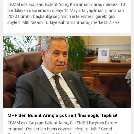
TBMM eski Başkanı Bülent Arınç, Kahramanmaraş merkezli 10
ili etkileyen depremden dolayı 14 Mayıs’ta yapılması planlanan
2023 Cumhurbaşkanlığı seçiminin ertelenmesi gerektiğini
söyledi. Milli Nizam Türkiye Kahramanmaraş merkezli 7.7 ve
7.6’lık depremlerin acısını yaşarken, TBMM eski Başkanı Bülent
Arınç’tan seçim tarihi çıkışı geldi. ‘Anayasa kutsal metin değildir’
“Ne mayısta ne haziranda...
MHP’den Bülent Arınç’a çok sert ‘İmamoğlu’ tepkisi!
TBMM eski Başkanı Bülent Arınç, CHP’li İBB Başkanı Ekrem
İmamoğlu’na verilen hapis cezasını eleştirdi. MHP Genel