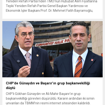
Yeniden Refah Partisi’nden TMO’nun Hububat Alım Fiyatlarına
Tepki Yeniden Refah Partisi Genel Başkan Yardımcısı ve
Ekonomik İşler Başkanı Prof. Dr. Mehmet Fatih Bayramoğlu,
Toprak Mahsulleri Ofisi’nin (TMO) açıkladığı hububat alım
fiyatlarına ilişkin yazılı bir açıklama yaptı. Bayramoğlu, açıklanan
fiyatların çiftçinin artan maliyetlerini karşılamaktan uzak
olduğunu savunarak fiyatların yeniden değerlendirilmesi
çağrısında...
CHP’de Günaydın ve Başarır’ın grup başkanvekilliği
düştü
CHP’li Gökhan Günaydın ve Ali Mahir Başarır’ın grup
başkanvekilliği görevleri düşürüldü. Kararın ardından iki ismin
unvanları da TBMM’nin resmi internet sitesinden kaldırıldı.