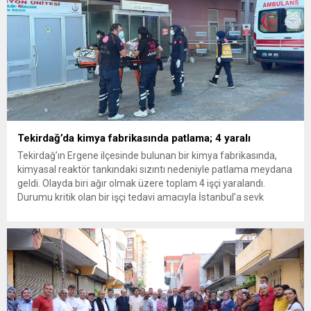
Tekirdağ’da kimya fabrikasında patlama; 4 yaralı
Tekirdağ’ın Ergene ilçesinde bulunan bir kimya fabrikasında,
kimyasal reaktör tankındaki sızıntı nedeniyle patlama meydana
geldi. Olayda biri ağır olmak üzere toplam 4 işçi yaralandı.
Durumu kritik olan bir işçi tedavi amacıyla İstanbul’a sevk
edilirken, bölgede AFAD ve KBRN ekipleri tarafından geniş çaplı
güvenlik ve sızıntı incelemesi başlatıldı. Tekirdağ’ın Ergene
ilçesine...