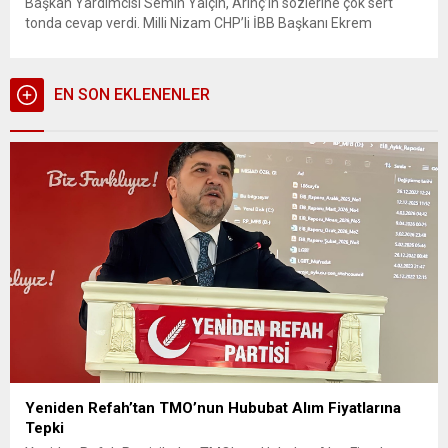
Başkan Yardımcısı Semih Yalçın, Arınç’ın sözlerine çok sert
tonda cevap verdi. Milli Nizam CHP’li İBB Başkanı Ekrem
İmamoğlu’na verilen hapis cezasını eleştiren Bülent Arınç’a
MHP’den çok sert tepki geldi. MHP Genel Başkan Yardımcısı
Semih...
EN SON EKLENENLER
Yeniden Refah’tan TMO’nun Hububat Alım Fiyatlarına
Tepki