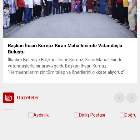
Başkan İhsan Kurnaz Kıran Mahallesinde Vatandaşla
Buluştu
İlkadım Belediye Başkanı İhsan Kurnaz, Kıran Mahallesinde
vatandaşlarla bir araya geldi. Başkan İhsan Kurnaz,
“Hemşehrilerimizin tüm talep ve önerilerini dikkate alıyoruz”
dedi. İlkadım Belediye Başkanı İhsan Kurnaz, mahalle ziyaretleri
kapsamında Kıran Mahallesini ziyaret etti. Mahalle sakinleriyle
sohbet eden, onların talep ve önerileri dinleyen Başkan İhsan
Kurnaz, gelen taleplerin çözümü için...
Gazeteler