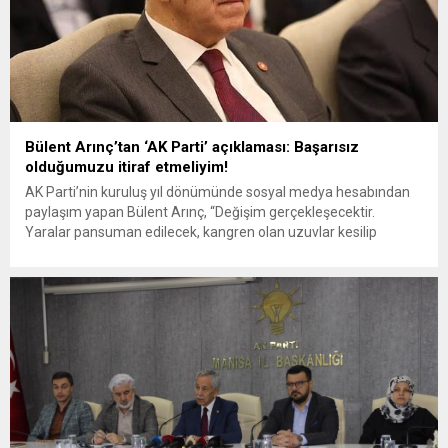
Bülent Arınç’tan ‘AK Parti’ açıklaması: Başarısız
olduğumuzu itiraf etmeliyim!
AK Parti’nin kuruluş yıl dönümünde sosyal medya hesabından
paylaşım yapan Bülent Arınç, “Değişim gerçekleşecektir.
Yaralar pansuman edilecek, kangren olan uzuvlar kesilip
atılacaktır. Bugün geldiğimiz noktada, bir takım sıkıntılarımız
var. Bazı konularda başarısız olduğumuzu da itiraf etmeliyiz. Bu
yüzden milletimiz farklı taleplerde bulunuyor. Son seçim
sonuçları da bunu kanıtlamaktadır” dedi. ...