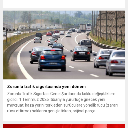
Günaydın, ilk açıklamasında “Olmayan MYK’nın verdiği
hukuksuz bir karardır” dedi. CHP’den tedbirli olarak kesin
çıkarma cezası uygulanmak üzere Yüksek Disiplin Kurulu’na
(YDK) sevk edilen ve partideki tüm görevlerinden...
Zorunlu trafik sigortasında yeni dönem
Zorunlu Trafik Sigortası Genel Şartlarında köklü değişikliklere
gidildi. 1 Temmuz 2026 itibarıyla yürürlüğe girecek yeni
mevzuat; kaza yerini terk eden sürücülere yönelik rücu (zararı
rücu ettirme) haklarını genişletirken, orijinal parça
kullanımındaki yaş sınırını kaldırıyor ve değer kaybı
ödemelerinde hak sahibinin başvuru şartını otomatik hale