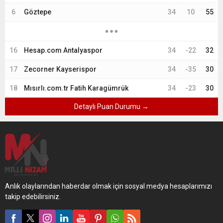
6
Göztepe
34
10
55
16
Hesap.com Antalyaspor
34
-22
32
17
Zecorner Kayserispor
34
-35
30
18
Mısırlı.com.tr Fatih Karagümrük
34
-23
30
Detaylı Puan Durumu →
Anlık olaylarından haberdar olmak için sosyal medya hesaplarımızı
takip edebilirsiniz.