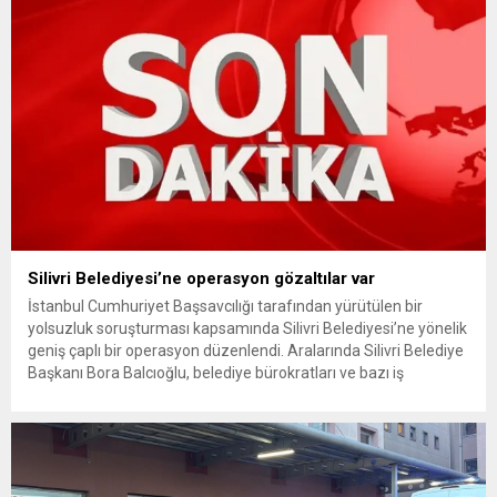
getiriyor. Hazine Müsteşarlığına bağlı ilgili kurumlarca...
Silivri Belediyesi’ne operasyon gözaltılar var
İstanbul Cumhuriyet Başsavcılığı tarafından yürütülen bir
yolsuzluk soruşturması kapsamında Silivri Belediyesi’ne yönelik
geniş çaplı bir operasyon düzenlendi. Aralarında Silivri Belediye
Başkanı Bora Balcıoğlu, belediye bürokratları ve bazı iş
insanlarının da bulunduğu çok sayıda kişi hakkında gözaltı kararı
uygulandı. Emniyet güçlerinin belediye binasındaki teknik
inceleme ve arama çalışmaları devam ediyor. İstanbul’da...