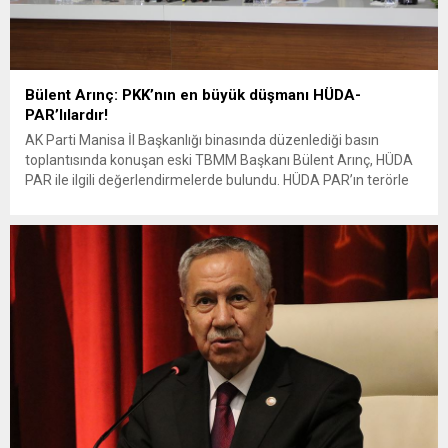
Bülent Arınç: PKK’nın en büyük düşmanı HÜDA-
PAR’lılardır!
AK Parti Manisa İl Başkanlığı binasında düzenlediği basın
toplantısında konuşan eski TBMM Başkanı Bülent Arınç, HÜDA
PAR ile ilgili değerlendirmelerde bulundu. HÜDA PAR’ın terörle
itham edilerek hedef alınmasına tepki gösteren Arınç, “PKK’nın
en büyük düşmanı HÜDA-PAR’lılardır. Hizbullahçılarla eş tutmak
vicdansızlıktır, bu doğru bir şey değil. Ben olayların içini
biliyorum.” dedi....