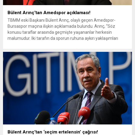
Bülent Arınç’tan Amedspor açıklaması!
TBMM eski Başkanı Bülent Arınç, olaylı geçen Amedspor-
Bursaspor maçına ilişkin açıklamada bulundu. Arınç, “Söz
konusu taraflar arasında geçmişte yaşananlar herkesin
malumudur. İki tarafın da sporun ruhuna aykırı yaklaşımları
kabul edilemez.” dedi. “Tribünler de sokaklar ve meydanlar gibi
hukuki sınırlar dahilinde her türlü eleştiri ve protestoya sahne
olabilir. Ancak Pazar günü...
Bülent Arınç’tan ‘seçim ertelensin’ çağrısı!