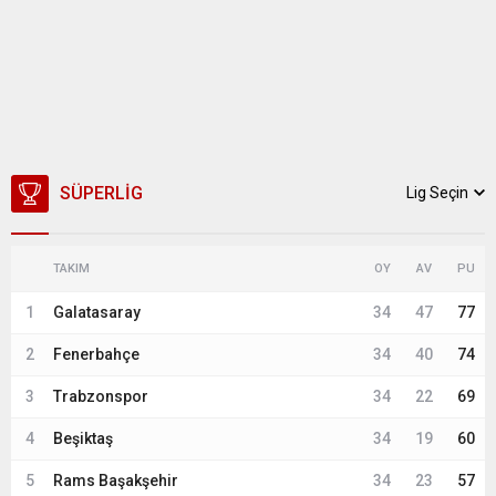
SÜPERLIG
Lig Seçin
TAKIM
OY
AV
PU
1
Galatasaray
34
47
77
2
Fenerbahçe
34
40
74
3
Trabzonspor
34
22
69
4
Beşiktaş
34
19
60
5
Rams Başakşehir
34
23
57