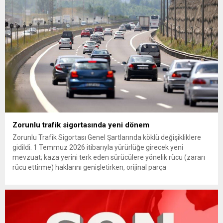
çıkarma cezası uygulanmak üzere Yüksek Disiplin Kurulu’na
(YDK) sevk edilen ve partideki tüm görevlerinden...
Zorunlu trafik sigortasında yeni dönem
Zorunlu Trafik Sigortası Genel Şartlarında köklü değişikliklere
gidildi. 1 Temmuz 2026 itibarıyla yürürlüğe girecek yeni
mevzuat; kaza yerini terk eden sürücülere yönelik rücu (zararı
rücu ettirme) haklarını genişletirken, orijinal parça
kullanımındaki yaş sınırını kaldırıyor ve değer kaybı
ödemelerinde hak sahibinin başvuru şartını otomatik hale
getiriyor. Hazine Müsteşarlığına bağlı ilgili kurumlarca...