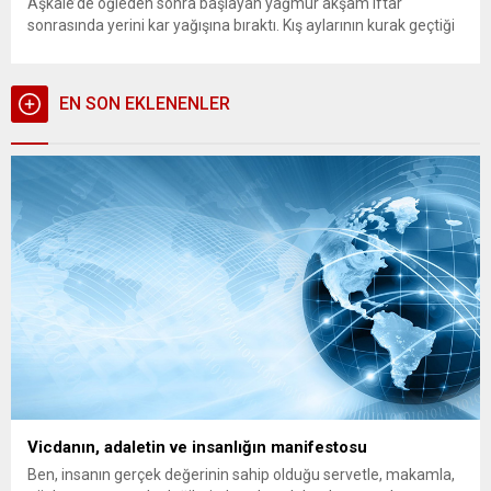
Aşkale’de öğleden sonra başlayan yağmur akşam iftar
sonrasında yerini kar yağışına bıraktı. Kış aylarının kurak geçtiği
dönem sonrası bahara merhaba dediğimiz Nisan ayında yağan
kar yer yer şiddetini artırdı. Yüksek kesimlerde ise dağlar...
EN SON EKLENENLER
Vicdanın, adaletin ve insanlığın manifestosu
Ben, insanın gerçek değerinin sahip olduğu servetle, makamla,