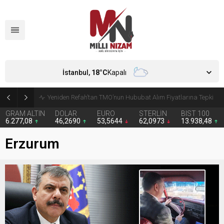
İstanbul,
18
°C
Kapalı
CHP’de Günaydın ve Başarır’ın grup başkanvekilliği düştü
GRAM ALTIN
DOLAR
EURO
STERLİN
BIST 100
6.277,08
46,2690
53,5644
62,0973
13.938,48
Erzurum