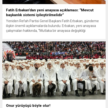
Fatih Erbakan’dan yeni anayasa açıklaması: “Mevcut
başkanlık sistemi iyileştirilmelidir”
Yeniden Refah Partisi Genel Başkanı Fatih Erbakan, gündeme
ilişkin önemli açıklamalarda bulundu. Erbakan, yeni anayasa
çalışmaları hakkında, “Mutlaka bir anayasa değişikliği
yapılacaksa, mevcut başkanlık sistemi iyileştirilmelidir”
ifadelerini kullandı. Erdoğan-Özel görüşmesini de değerlendiren
Erbakan, diyalog yolunun her zaman açık tutulmasının faydalı
olacağını söyledi. Yeniden Refah Partisi Genel
Başkanı Fatih Erbakan, Anadolu’da devam ettirdiği...
Onur yürüyüşü böyle olur!