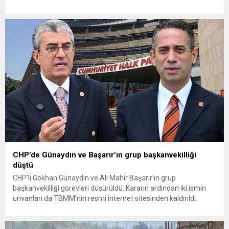
Toprak Mahsulleri Ofisi’nin (TMO) açıkladığı hububat alım
fiyatlarına ilişkin yazılı bir açıklama yaptı. Bayramoğlu, açıklanan
fiyatların çiftçinin artan maliyetlerini karşılamaktan uzak
olduğunu savunarak fiyatların yeniden değerlendirilmesi
çağrısında...
CHP’de Günaydın ve Başarır’ın grup başkanvekilliği
düştü
CHP’li Gökhan Günaydın ve Ali Mahir Başarır’ın grup
başkanvekilliği görevleri düşürüldü. Kararın ardından iki ismin
unvanları da TBMM’nin resmi internet sitesinden kaldırıldı.
Günaydın, ilk açıklamasında “Olmayan MYK’nın verdiği
hukuksuz bir karardır” dedi. CHP’den tedbirli olarak kesin