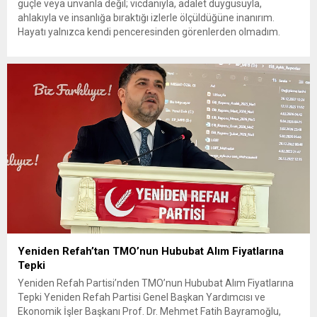
güçle veya unvanla değil; vicdanıyla, adalet duygusuyla,
ahlakıyla ve insanlığa bıraktığı izlerle ölçüldüğüne inanırım.
Hayatı yalnızca kendi penceresinden görenlerden olmadım.
Çünkü biliyorum ki dünyanın herhangi bir köşesinde yaşanan
acı, insanlığın ortak vicdanında açılmış bir yaradır. Bir çocuğun
gözyaşı da, bir annenin umudu...
Yeniden Refah’tan TMO’nun Hububat Alım Fiyatlarına
Tepki
Yeniden Refah Partisi’nden TMO’nun Hububat Alım Fiyatlarına
Tepki Yeniden Refah Partisi Genel Başkan Yardımcısı ve
Ekonomik İşler Başkanı Prof. Dr. Mehmet Fatih Bayramoğlu,