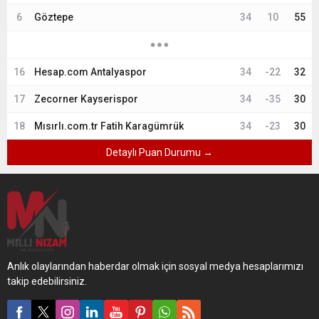
6
Göztepe
34
10
55
16
Hesap.com Antalyaspor
34
-22
32
17
Zecorner Kayserispor
34
-35
30
18
Mısırlı.com.tr Fatih Karagümrük
34
-23
30
Detaylı Puan Durumu →
Anlık olaylarından haberdar olmak için sosyal medya hesaplarımızı
takip edebilirsiniz.