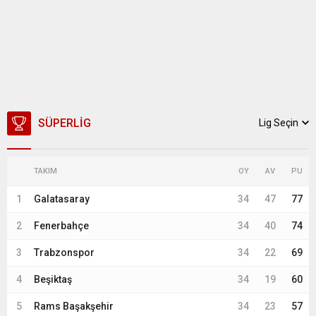
SÜPERLIG
Lig Seçin
TAKIM
OY
AV
PU
1
Galatasaray
34
47
77
2
Fenerbahçe
34
40
74
3
Trabzonspor
34
22
69
4
Beşiktaş
34
19
60
5
Rams Başakşehir
34
23
57