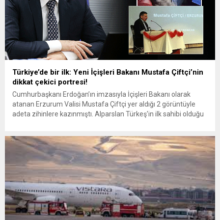
Türkiye’de bir ilk: Yeni İçişleri Bakanı Mustafa Çiftçi’nin
dikkat çekici portresi!
Cumhurbaşkanı Erdoğan’ın imzasıyla İçişleri Bakanı olarak
atanan Erzurum Valisi Mustafa Çiftçi yer aldığı 2 görüntüyle
adeta zihinlere kazınmıştı. Alparslan Türkeş’in ilk sahibi olduğu
arabayla Erzurum sokaklarında Ferdi Tayfur’un “Hatıran Yeter”
şarkısıyla seyahat eden Çiftçi’nin bu görüntüsü günlerce
konuşulurken, 2024 yılında düzenlenen Hafız Kal
Yarışması’ndaki 15 cüz kategorisinde Türkiye Birincisi olduğu...