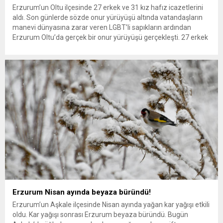
Erzurum’un Oltu ilçesinde 27 erkek ve 31 kız hafız icazetlerini
aldı. Son günlerde sözde onur yürüyüşü altında vatandaşların
manevi dünyasına zarar veren LGBT’li sapıkların ardından
Erzurum Oltu’da gerçek bir onur yürüyüşü gerçekleşti. 27 erkek
ve 31 kız hafız icazetlerini almalarının ardından icazet
alacakları salona yürüdüler. Kurban Bayramı’na sayılı günler
kala...
Erzurum Nisan ayında beyaza büründü!
Erzurum’un Aşkale ilçesinde Nisan ayında yağan kar yağışı etkili
oldu. Kar yağışı sonrası Erzurum beyaza büründü. Bugün