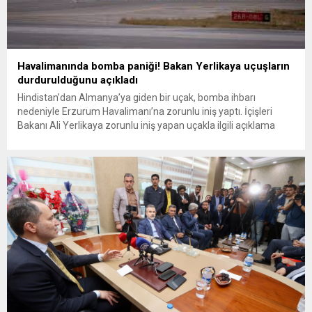
Havalimanında bomba paniği! Bakan Yerlikaya uçuşların
durdurulduğunu açıkladı
Hindistan’dan Almanya’ya giden bir uçak, bomba ihbarı
nedeniyle Erzurum Havalimanı’na zorunlu iniş yaptı. İçişleri
Bakanı Ali Yerlikaya zorunlu iniş yapan uçakla ilgili açıklama
yaptı. Hindistan-Almanya seferini yapan Vistara Hava Yolları’na
ait yolcu uçağı, bomba ihbarı nedeniyle Erzurum Havalimanı’na
zorunlu iniş gerçekleştirdi. Alınan bilgiye göre, uçağın zorunlu
inişinin ardından havalimanına İl...