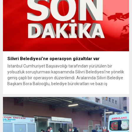
Silivri Belediyesi’ne operasyon gözaltılar var
İstanbul Cumhuriyet Başsavcılığı tarafından yürütülen bir
yolsuzluk soruşturması kapsamında Silivri Belediyesi’ne yönelik
geniş çaplı bir operasyon düzenlendi. Aralarında Silivri Belediye
Başkanı Bora Balcıoğlu, belediye bürokratları ve bazı iş
insanlarının da bulunduğu çok sayıda kişi hakkında gözaltı kararı
uygulandı. Emniyet güçlerinin belediye binasındaki teknik
inceleme ve arama çalışmaları devam ediyor. İstanbul’da...