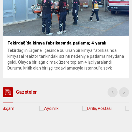
Tekirdağ’da kimya fabrikasında patlama; 4 yaralı
Tekirdağ’ın Ergene ilçesinde bulunan bir kimya fabrikasında,
kimyasal reaktör tankındaki sızıntı nedeniyle patlama meydana
geldi. Olayda biri ağır olmak üzere toplam 4 işçi yaralandı.
Durumu kritik olan bir işçi tedavi amacıyla İstanbul’a sevk
edilirken, bölgede AFAD ve KBRN ekipleri tarafından geniş çaplı
güvenlik ve sızıntı incelemesi başlatıldı. Tekirdağ’ın Ergene
ilçesine...
Gazeteler