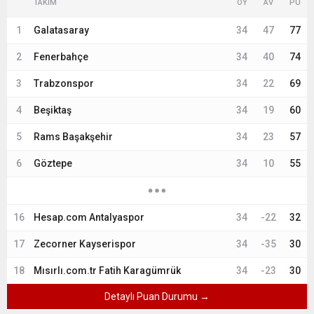
TAKIM
OY
AV
PU
1
Galatasaray
34
47
77
2
Fenerbahçe
34
40
74
3
Trabzonspor
34
22
69
4
Beşiktaş
34
19
60
5
Rams Başakşehir
34
23
57
6
Göztepe
34
10
55
16
Hesap.com Antalyaspor
34
-22
32
17
Zecorner Kayserispor
34
-35
30
18
Mısırlı.com.tr Fatih Karagümrük
34
-23
30
Detaylı Puan Durumu →