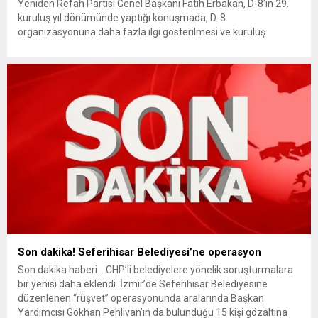
Yeniden Refah Partisi Genel Başkanı Fatih Erbakan, D-8’in 29.
kuruluş yıl dönümünde yaptığı konuşmada, D-8
organizasyonuna daha fazla ilgi gösterilmesi ve kuruluş
amaçlarına uygun çalıştırılması çağrısında bulundu. Erbakan, D-
8’in ‘yeni ve adil bir dünya’nın çekirdeği olduğunu vurguladı.
Yeniden Refah Partisi Genel Başkanı Fatih Erbakan, D-8’in 29.
kuruluş yıl dönümü programında...
Son dakika! Seferihisar Belediyesi’ne operasyon
Son dakika haberi… CHP’li belediyelere yönelik soruşturmalara
bir yenisi daha eklendi. İzmir’de Seferihisar Belediyesine
düzenlenen “rüşvet” operasyonunda aralarında Başkan
Yardımcısı Gökhan Pehlivan’ın da bulunduğu 15 kişi gözaltına