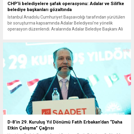
CHP’li belediyelere şafak operasyonu: Adalar ve Silifke
belediye başkanları gözaltında
İstanbul Anadolu Cumhuriyet Başsavcılığı tarafından yürütülen
bir soruşturma kapsamında Adalar Belediyesi’ne yönelik
operasyon düzenlendi. Aralarında Adalar Belediye Başkanı Ali
Ercan Akpolat’ın da bulunduğu 41 kişi gözaltına alındı.
Şüphelilere “suç örgütü kurma ve yönetme”, “rüşvet”, “irtikap”
ve “imar usulsüzlüğü” gibi suçlamalar yöneltiliyor. Öte yandan
Mersin’de Silifke Belediyesi’ne yönelik düzenlenen
operasyonda ise...
D-8’in 29. Kuruluş Yıl Dönümü Fatih Erbakan’dan “Daha
Etkin Çalışma” Çağrısı