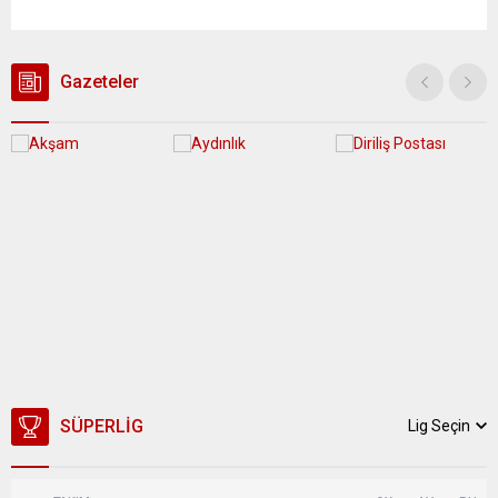
alındı. Son dakika haberinin ayrıntıları hazırlanıyor…
Gazeteler
SÜPERLIG
Lig Seçin