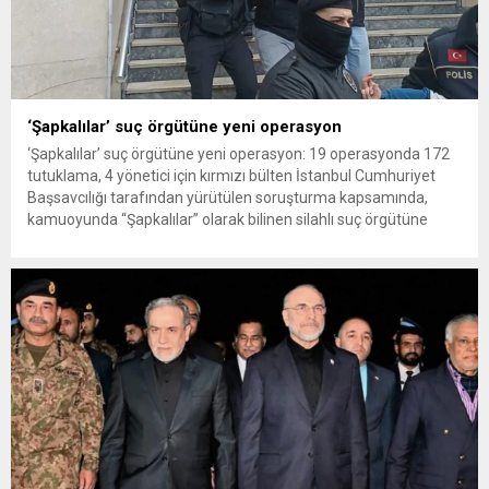
‘Şapkalılar’ suç örgütüne yeni operasyon
‘Şapkalılar’ suç örgütüne yeni operasyon: 19 operasyonda 172
tutuklama, 4 yönetici için kırmızı bülten İstanbul Cumhuriyet
Başsavcılığı tarafından yürütülen soruşturma kapsamında,
kamuoyunda “Şapkalılar” olarak bilinen silahlı suç örgütüne
yönelik operasyonlar sürüyor. 2025 ve 2026 yıllarında
gerçekleştirilen 19 ayrı operasyonda 245 şüpheli yakalanırken,
172 kişi tutuklandı İstanbul Cumhuriyet Başsavcılığı Örgütlü
Suçlar...