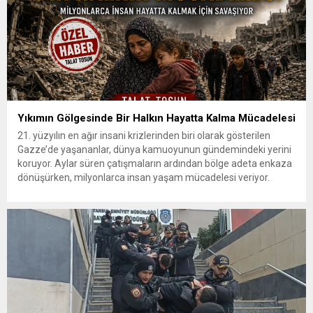
Yıkımın Gölgesinde Bir Halkın Hayatta Kalma Mücadelesi
21. yüzyılın en ağır insani krizlerinden biri olarak gösterilen
Gazze’de yaşananlar, dünya kamuoyunun gündemindeki yerini
koruyor. Aylar süren çatışmaların ardından bölge adeta enkaza
dönüşürken, milyonlarca insan yaşam mücadelesi veriyor.
Yıkılan şehirler, evsiz kalan aileler, hastanelerde yaşanan
yoğunluk ve temel ihtiyaçlara erişimdeki zorluklar, bölgedeki
insani dramın boyutlarını gözler önüne seriyor. Gazze...