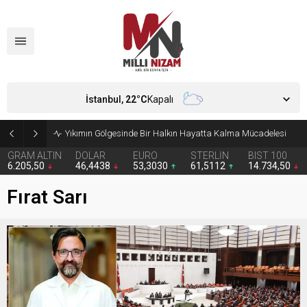
İstanbul,
22
°C
Kapalı
İran Cenevre’ye heyet göndermedi
GRAM ALTIN
DOLAR
EURO
STERLİN
BIST 100
6.205,50
46,4438
53,3030
61,5112
14.734,50
Fırat Sarı