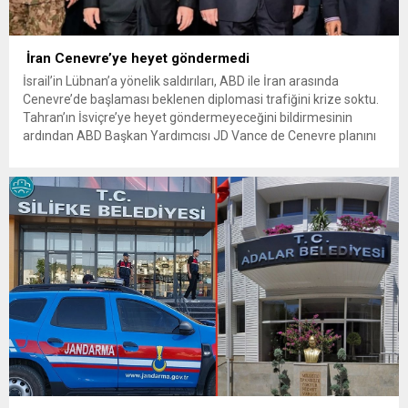
İran Cenevre’ye heyet göndermedi
İsrail’in Lübnan’a yönelik saldırıları, ABD ile İran arasında
Cenevre’de başlaması beklenen diplomasi trafiğini krize soktu.
Tahran’ın İsviçre’ye heyet göndermeyeceğini bildirmesinin
ardından ABD Başkan Yardımcısı JD Vance de Cenevre planını
iptal etti İsrail’in Lübnan’a yönelik saldırıları, ABD ile İran
arasında Cenevre’de başlaması beklenen yeni diplomasi
sürecini durma noktasına getirdi. İran, İsrail’in...