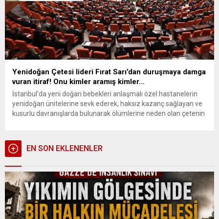
Yenidoğan Çetesi lideri Fırat Sarı’dan duruşmaya damga
vuran itiraf! Onu kimler aramış kimler…
İstanbul’da yeni doğan bebekleri anlaşmalı özel hastanelerin
yenidoğan ünitelerine sevk ederek, haksız kazanç sağlayan ve
kusurlu davranışlarda bulunarak ölümlerine neden olan çetenin
başındaki isim olarak gösterilen Fırat Sarı, mahkemedeki
savunmasında ”Hor görülen sevk sistemi için beni milletvekilleri
de arardı, herkes aradı. Çünkü yoğun bakımda yer yoktu” dedi.
EN SON EKLENENLER
Haksız kazanç sağlamak...