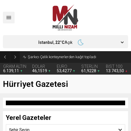
İstanbul,
22
°C
Açık
Şarkıcı Çelik konteynerlerden kağıt topladı
GRAM ALTIN
DOLAR
EURO
STERLİN
BIST 100
6.139,11
46,1519
53,4277
61,9228
13.743,50
Hürriyet Gazetesi
Yerel Gazeteler
Şehir Seçin