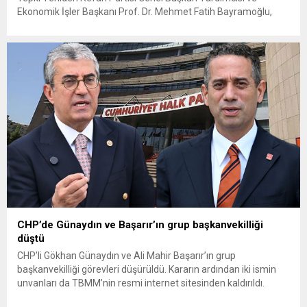
Ekonomik İşler Başkanı Prof. Dr. Mehmet Fatih Bayramoğlu,
Toprak Mahsulleri Ofisi’nin (TMO) açıkladığı hububat alım
fiyatlarına ilişkin yazılı bir açıklama yaptı. Bayramoğlu, açıklanan
fiyatların çiftçinin artan maliyetlerini karşılamaktan uzak
olduğunu savunarak fiyatların yeniden değerlendirilmesi
çağrısında...
CHP’de Günaydın ve Başarır’ın grup başkanvekilliği
düştü
CHP’li Gökhan Günaydın ve Ali Mahir Başarır’ın grup
başkanvekilliği görevleri düşürüldü. Kararın ardından iki ismin
unvanları da TBMM’nin resmi internet sitesinden kaldırıldı.
Günaydın, ilk açıklamasında “Olmayan MYK’nın verdiği