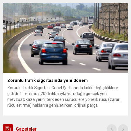
hukuksuz bir karardır” dedi. CHP’den tedbirli olarak kesin
çıkarma cezası uygulanmak üzere Yüksek Disiplin Kurulu’na
(YDK) sevk edilen ve partideki tüm görevlerinden...
Zorunlu trafik sigortasında yeni dönem
Zorunlu Trafik Sigortası Genel Şartlarında köklü değişikliklere
gidildi. 1 Temmuz 2026 itibarıyla yürürlüğe girecek yeni
mevzuat; kaza yerini terk eden sürücülere yönelik rücu (zararı
rücu ettirme) haklarını genişletirken, orijinal parça
kullanımındaki yaş sınırını kaldırıyor ve değer kaybı
ödemelerinde hak sahibinin başvuru şartını otomatik hale
getiriyor. Hazine Müsteşarlığına bağlı ilgili kurumlarca...
Gazeteler