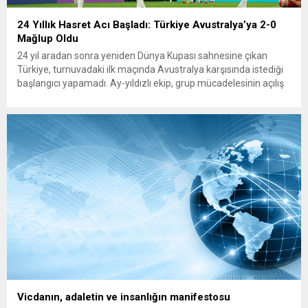
24 Yıllık Hasret Acı Başladı: Türkiye Avustralya’ya 2-0
Mağlup Oldu
24 yıl aradan sonra yeniden Dünya Kupası sahnesine çıkan
Türkiye, turnuvadaki ilk maçında Avustralya karşısında istediği
başlangıcı yapamadı. Ay-yıldızlı ekip, grup mücadelesinin açılış
karşılaşmasında rakibine 2-0 mağlup olarak Dünya Kupası
serüvenine puansız başladı. Karşılaşmanın ilk dakikalarından
itibaren iki takım da kontrollü bir oyun sergilerken, Avustralya
özellikle hızlı hücumlarla etkili olmaya...
Vicdanın, adaletin ve insanlığın manifestosu