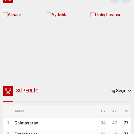
SÜPERLIG
Lig Seçin
TAKIM
OY
AV
PU
1
Galatasaray
34
47
77