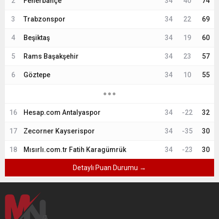
2
Fenerbahçe
34
40
74
3
Trabzonspor
34
22
69
4
Beşiktaş
34
19
60
5
Rams Başakşehir
34
23
57
6
Göztepe
34
10
55
16
Hesap.com Antalyaspor
34
-22
32
17
Zecorner Kayserispor
34
-35
30
18
Mısırlı.com.tr Fatih Karagümrük
34
-23
30
Detaylı Puan Durumu →