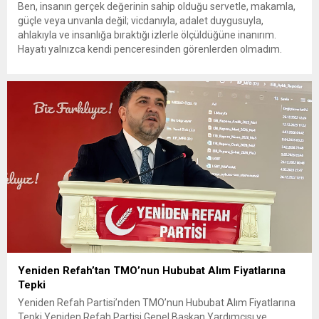
Ben, insanın gerçek değerinin sahip olduğu servetle, makamla,
güçle veya unvanla değil; vicdanıyla, adalet duygusuyla,
ahlakıyla ve insanlığa bıraktığı izlerle ölçüldüğüne inanırım.
Hayatı yalnızca kendi penceresinden görenlerden olmadım.
Çünkü biliyorum ki dünyanın herhangi bir köşesinde yaşanan
acı, insanlığın ortak vicdanında açılmış bir yaradır. Bir çocuğun
gözyaşı da, bir annenin umudu...
Yeniden Refah’tan TMO’nun Hububat Alım Fiyatlarına
Tepki
Yeniden Refah Partisi’nden TMO’nun Hububat Alım Fiyatlarına
Tepki Yeniden Refah Partisi Genel Başkan Yardımcısı ve