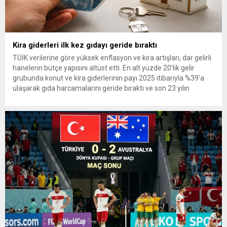
Kira giderleri ilk kez gıdayı geride bıraktı
TÜİK verilerine göre yüksek enflasyon ve kira artışları, dar gelirli
hanelerin bütçe yapısını altüst etti. En alt yüzde 20’lik gelir
grubunda konut ve kira giderlerinin payı 2025 itibarıyla %39’a
ulaşarak gıda harcamalarını geride bıraktı ve son 23 yılın
zirvesine çıktı. Türkiye’de yaşanan yüksek enflasyon ve hız
kazanan kira artışları, düşük...