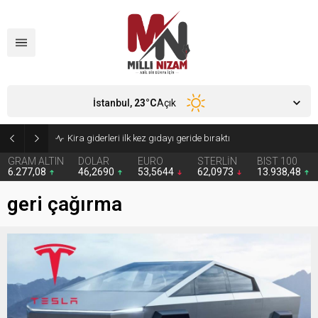
İstanbul,
23
°C
Açık
24 Yıllık Hasret Acı Başladı: Türkiye Avustralya’ya 2-0 Mağlup Oldu
GRAM ALTIN
DOLAR
EURO
STERLİN
BIST 100
6.277,08
46,2690
53,5644
62,0973
13.938,48
geri çağırma