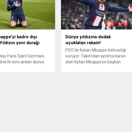
ppe’yi kadro dışı
Dünya yıldızına dudak
 Yıldızın yeni durağı
uçuklatan rakam!
PSG’de Kylian Mbappe belirsizliği
ekip Paris Saint Germain,
sürüyor. Takımdan ayrılma kararı
rid ile ismi anılan dünya
alan Kylian Mbappe’ye başkan
futbolcusu Kylian Mbappe’yi
Nasser Al Khelaifi rest çekmişti. Öte
ı bıraktı. Yeni sezon
yandan PSG’nin Fransız yıldız için
larını uzak doğuda
istediği rakam belli oldu. Çalkantılı
’da sürdürecek olan
günler geçiren PSG’de ana gündem
29 kişilik kamp kadrosu
maddesi Kylian Mbappe’nin
. Yeni teknik direktör Luis
geleceği. Fransız yıldızın takımdan
yönetiminde 29 kişilik kamp
ayrılmak istediğini açıklamasının
nda Kylian Mbappe yer
ardından kulüpte ortalık karıştı.
eal Madrid ile...
“Kimse...