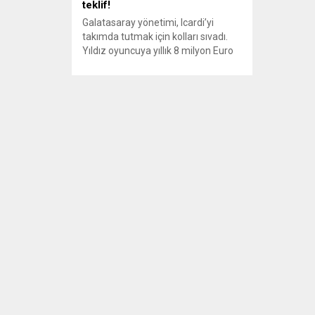
teklif!
Galatasaray yönetimi, Icardi’yi
takımda tutmak için kolları sıvadı.
Yıldız oyuncuya yıllık 8 milyon Euro
teklif edilecek. Yeni sezonda
kadrosunu güçlendirmek
çalışmaları yoğunlaştıran sarı
kırmızılılar, bu sezon Galatasaray’ın
şampiyonluğunda büyük rol sahibi
Mauro Icardi’yi takımda tutmak için
Arjantinli yıldıza yapacağı teklifi
belirledi. “Yıllık ücreti 8 milyon”
Cimbom yıldız forvet için...