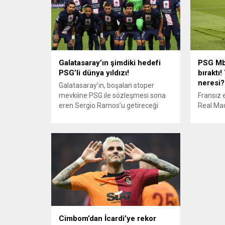
Galatasaray’ın şimdiki hedefi
PSG Mba
PSG’li dünya yıldızı!
bıraktı!
neresi?
Galatasaray’ın, boşalan stoper
mevkiine PSG ile sözleşmesi sona
Fransız 
eren Sergio Ramos’u getireceği
Real Mad
iddia edildi. Nelson’un ayrılma
yıldızı 
haberlerinin ardından Galatasaray’a
kadro dış
yeni gelecek defans oyuncusunun
hazırlık
kim olacağı merak ediliyordu.
Japonya
İddialara göre Galatasaray’ın dünya
PSG’nin 
yıldızı Sergio Ramos’un peşinde
açıklandı
olduğu ifade ediliyor. Zalgırıs
Enrique 
maçında son kez sahaya çıkacak
kadrosu
İddialara göre takımdan ayrılmak
almadı. R
istediğini...
Cimbom’dan İcardi’ye rekor