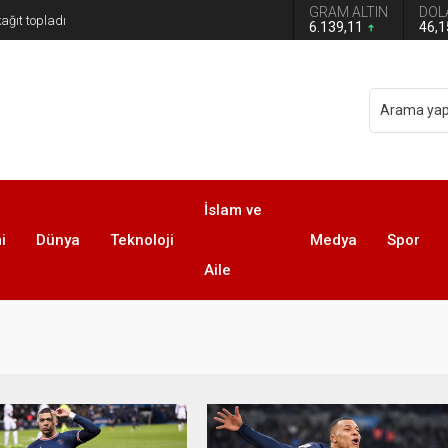
GRAM ALTIN
DOL
6.139,11
46,
İslam ve
i
Dünya
Teknoloji
Medya
Spor
Aile