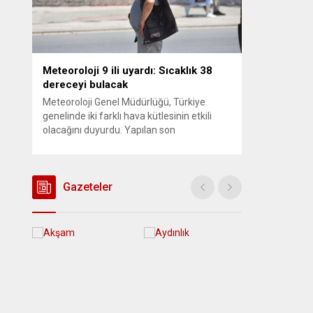
Meteoroloji 9 ili uyardı: Sıcaklık 38
dereceyi bulacak
Meteoroloji Genel Müdürlüğü, Türkiye
genelinde iki farklı hava kütlesinin etkili
olacağını duyurdu. Yapılan son
değerlendirmelere göre bugün öğleden
sonra aralarında Ankara’nın bir kesiminin
de bulunduğu 30 ilde yerel sağanak yağış
geçişleri beklenirken; Ege ve Güneydoğu
Gazeteler
Anadolu bölgelerindeki 9 ilde ise hava
sıcaklıkları mevsim normallerinin üzerine
çıkarak yaz değerlerine ulaşacak. Ayrıca...