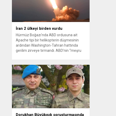
kağıt toplayarak...
İran 2 ülkeyi birden vurdu
Hürmüz Boğazı’nda ABD ordusuna ait
Apache tipi bir helikopterin düşmesinin
ardından Washington-Tahran hattında
gerilim zirveye tırmandı. ABD’nin “meşru
müdafaa” gerekçesiyle İran’daki hava
savunma sistemleri ve radarları
vurmasına, İran Devrim Muhafızları
Bahreyn ve Ürdün’deki Amerikan askeri
üslerini hedef alarak sert karşılık verdi.
Tahran, yeni bir ABD saldırısına anında
yanıt verileceğini duyurdu....
Dorukhan Büyükışık soruşturmasında