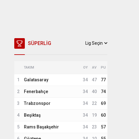
SÜPERLIG
Lig Seçin
TAKIM
OY
AV
PU
1
Galatasaray
34
47
77
2
Fenerbahçe
34
40
74
3
Trabzonspor
34
22
69
4
Beşiktaş
34
19
60
5
Rams Başakşehir
34
23
57
6
Göztepe
34
10
55