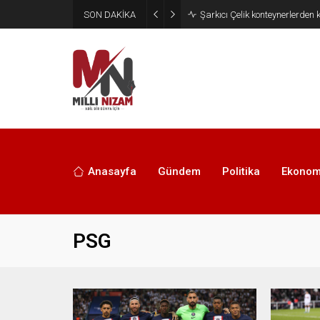
SON DAKİKA
İran 2 ülkeyi birden vurdu
Anasayfa
Gündem
Politika
Ekonom
PSG