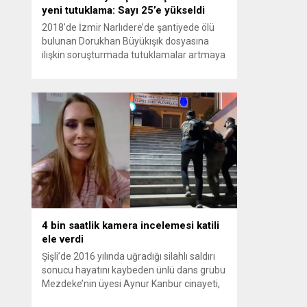
yeni tutuklama: Sayı 25’e yükseldi
2018’de İzmir Narlıdere’de şantiyede ölü
bulunan Dorukhan Büyükışık dosyasına
ilişkin soruşturmada tutuklamalar artmaya
devam ediyor. Son olarak Olay Yeri
İnceleme Büro Amiri Atakan Kaçar’ın da
tutuklanmasıyla dosyadaki tutuklu sayısı
25’e yükseldi. İzmir’in Narlıdere ilçesinde
2018 yılında şantiyede ölü bulunan
Dorukhan Büyükışık’a ilişkin yeniden açılan
soruşturmada tutuklamalar genişliyor. Son
olarak dönemin...
4 bin saatlik kamera incelemesi katili
ele verdi
Şişli’de 2016 yılında uğradığı silahlı saldırı
sonucu hayatını kaybeden ünlü dans grubu
Mezdeke’nin üyesi Aynur Kanbur cinayeti,
10 yıl sonra aydınlatıldı. 4 bin saatlik