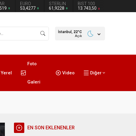
AR
EURO
STERLİN
BIST 100
1519
53,4277
61,9228
13.743,50
İstanbul,
22
°C
Açık
Foto
Yerel
Video
Diğer
Galeri
EN SON EKLENENLER