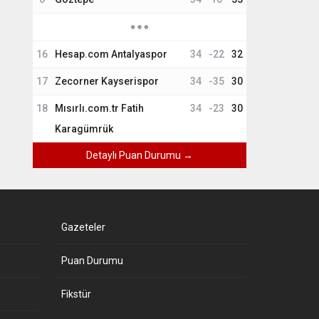
16
Hesap.com Antalyaspor
34
-22
32
17
Zecorner Kayserispor
34
-35
30
18
Mısırlı.com.tr Fatih
34
-23
30
Karagümrük
Detaylı Puan Durumu →
Gazeteler
Puan Durumu
Fikstür