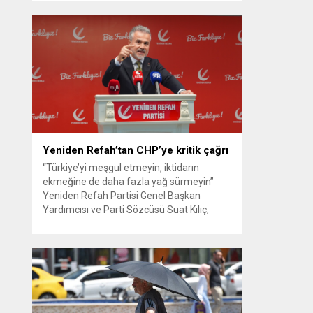
güvenlik kamerası görüntüsünü ve bin 700
Akbil kaydını inceleyen Cinayet Büro
ekipleri, cinayeti işlediğini itiraf eden
maktulün akrabası Bülent G. ile azmettirici
olduğu öne sürülen 2...
Yeniden Refah’tan CHP’ye kritik çağrı
“Türkiye’yi meşgul etmeyin, iktidarın
ekmeğine de daha fazla yağ sürmeyin”
Yeniden Refah Partisi Genel Başkan
Yardımcısı ve Parti Sözcüsü Suat Kılıç,
CHP’de yaşanan ‘mutlak butlan’ krizine
ilişkin yaptığı açıklamada, “Türkiye ana
muhalefetsiz, ana muhalefet gündemsiz
kalmamalıdır. Bir an önce anlaşın, kurultay
kararı alın, sorunun kaynağı değil, çözümün
adresi olun. Türkiye’yi...