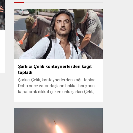
Şarkıcı Çelik konteynerlerden kağıt
topladı
Şarkıcı Çelik, konteynerlerden kağıt topladı
Daha önce vatandaşların bakkal borçlarını
kapatarak dikkat çeken ünlü şarkıcı Çelik,
bu sefer bambaşka bir harekete imza attı.
Çelik, Samsun’un İlkadım ilçesinde çöpten
kağıt toplayarak geçimini sağlayan Serpil
Hanım’a destek oldu. Çelik, sokaklardaki
konteynerlerden kağıt topladı. Ünlü şarkıcı
Çelik, Samsun’un İlkadım ilçesinde çöpten