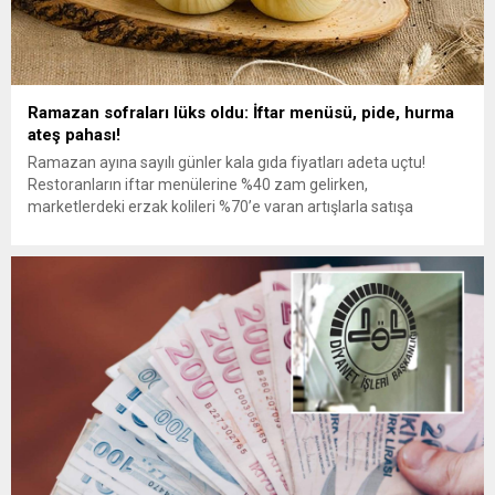
Ramazan sofraları lüks oldu: İftar menüsü, pide, hurma
ateş pahası!
Ramazan ayına sayılı günler kala gıda fiyatları adeta uçtu!
Restoranların iftar menülerine %40 zam gelirken,
marketlerdeki erzak kolileri %70’e varan artışlarla satışa
sunuldu. Ramazan pidesinin 20 TL, en ucuz hurmanın ise 450
TL olması bekleniyor. Lüks otellerde iftar menüleri 5 bin TL’ye
kadar çıktı. Marketlerin Ramazan’a özel hazırladığı erzak
kolileri,...