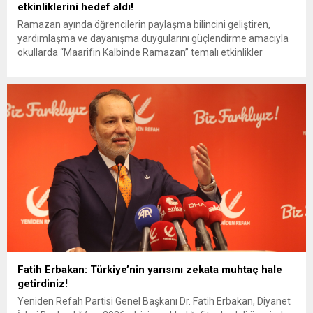
etkinliklerini hedef aldı!
Ramazan ayında öğrencilerin paylaşma bilincini geliştiren,
yardımlaşma ve dayanışma duygularını güçlendirme amacıyla
okullarda “Maarifin Kalbinde Ramazan” temalı etkinlikler
düzenlenecek. CHP Gaziantep Milletvekili Hasan Öztürkmen bu
etkinliklerden rahatsız oldu. Ramazan etkinliklerini hedef alan
Öztürkmen, dini etkinliklerin Anayasa’ya, Milli Eğitim Temel
Kanunu’na, eğitim bilimine ve Uluslararası Çocuk Hakları
Sözleşmesi’ne aykırı olduğunu savundu....
Fatih Erbakan: Türkiye’nin yarısını zekata muhtaç hale
getirdiniz!
Yeniden Refah Partisi Genel Başkanı Dr. Fatih Erbakan, Diyanet