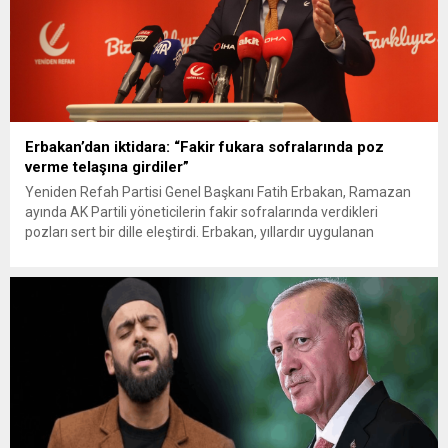
Erbakan’dan iktidara: “Fakir fukara sofralarında poz
verme telaşına girdiler”
Yeniden Refah Partisi Genel Başkanı Fatih Erbakan, Ramazan
ayında AK Partili yöneticilerin fakir sofralarında verdikleri
pozları sert bir dille eleştirdi. Erbakan, yıllardır uygulanan
ekonomi politikalarının halkı her geçen gün daha fazla
yoksullaştırdığını belirterek, “Fakir fukaranın sofrasında yer
almak, o sofrada fiziksel olarak bulunmakla değil, uygulanacak
doğru ekonomi modeliyle o sofraya...