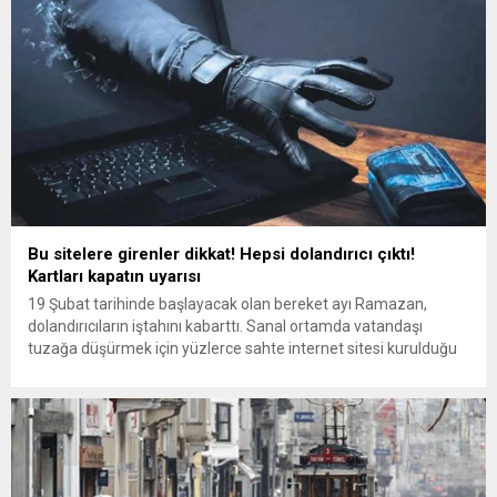
Bu sitelere girenler dikkat! Hepsi dolandırıcı çıktı!
Kartları kapatın uyarısı
19 Şubat tarihinde başlayacak olan bereket ayı Ramazan,
dolandırıcıların iştahını kabarttı. Sanal ortamda vatandaşı
tuzağa düşürmek için yüzlerce sahte internet sitesi kurulduğu
belirlenirken Ulusal Siber Olaylara Müdahale Merkezi (USOM)
bugüne kadar Ramazan içerikli 940 sahte siteyi erişime
engelledi. Dolandırıcılar mübarek Ramazan ayını dahi fırsat
bilerek vatandaşı tuzağa düşürmek için sıraya...