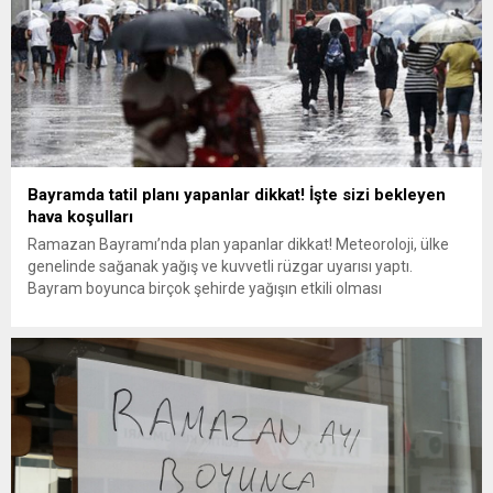
Bayramda tatil planı yapanlar dikkat! İşte sizi bekleyen
hava koşulları
Ramazan Bayramı’nda plan yapanlar dikkat! Meteoroloji, ülke
genelinde sağanak yağış ve kuvvetli rüzgar uyarısı yaptı.
Bayram boyunca birçok şehirde yağışın etkili olması
beklenirken, bazı bölgelerde fırtına ve hatta karla karışık
yağmur görülebilir. Ülke genelinde yağışlı bir hava hakim olacak.
Özellikle batı ve iç bölgelerde kuvvetli sağanak yağış bekleniyor.
Rüzgar güney...