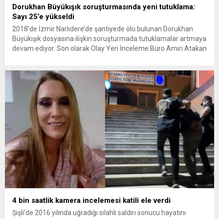
Dorukhan Büyükışık soruşturmasında yeni tutuklama:
Sayı 25’e yükseldi
2018’de İzmir Narlıdere’de şantiyede ölü bulunan Dorukhan
Büyükışık dosyasına ilişkin soruşturmada tutuklamalar artmaya
devam ediyor. Son olarak Olay Yeri İnceleme Büro Amiri Atakan
Kaçar’ın da tutuklanmasıyla dosyadaki tutuklu sayısı 25’e
yükseldi. İzmir’in Narlıdere ilçesinde 2018 yılında şantiyede ölü
bulunan Dorukhan Büyükışık’a ilişkin yeniden açılan
soruşturmada tutuklamalar genişliyor. Son olarak dönemin...
4 bin saatlik kamera incelemesi katili ele verdi
Şişli’de 2016 yılında uğradığı silahlı saldırı sonucu hayatını