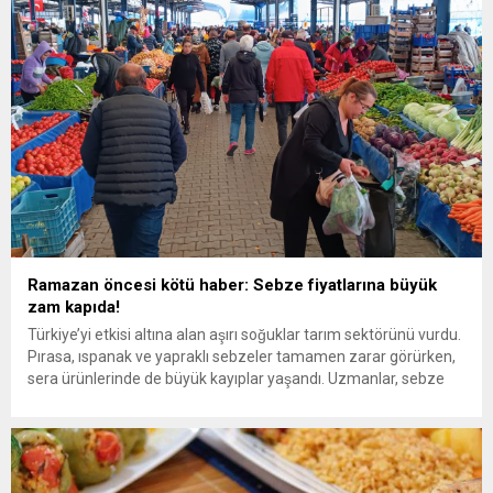
ekipleri, Ayasofya Camii’nin içini ve çevresini titizlikle temizledi.
Halılar süpürüldü, ayakkabılıklar tozdan arındırıldı, cami içi ve...
Ramazan öncesi kötü haber: Sebze fiyatlarına büyük
zam kapıda!
Türkiye’yi etkisi altına alan aşırı soğuklar tarım sektörünü vurdu.
Pırasa, ıspanak ve yapraklı sebzeler tamamen zarar görürken,
sera ürünlerinde de büyük kayıplar yaşandı. Uzmanlar, sebze
fiyatlarının önümüzdeki hafta en az yüzde 50 artacağını ve
Ramazan öncesi fiyatların daha da yükseleceğini öngörüyor.
Hava sıcaklıklarının eksi 8 dereceye kadar düşmesi nedeniyle,
açık...