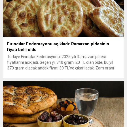
Fırıncılar Federasyonu açıkladı: Ramazan pidesinin
fiyatı belli oldu
Türkiye Fırıncılar Federasyonu, 2025 yılı Ramazan pidesi
fiyatlarını açıkladı. Geçen yıl 340 gramı 20 TL olan pide, bu yıl
370 gram olacak ancak fiyatı 30 TL’ye çıkarılacak. Zam oranı
yüzde 35 olarak hesaplandı. İstanbul ve Ankara’da ise 250
gramlık pidenin fiyatı 15 TL’den 20 TL’ye yükseldi. Ramazan
sofralarının vazgeçilmezi pidenin...