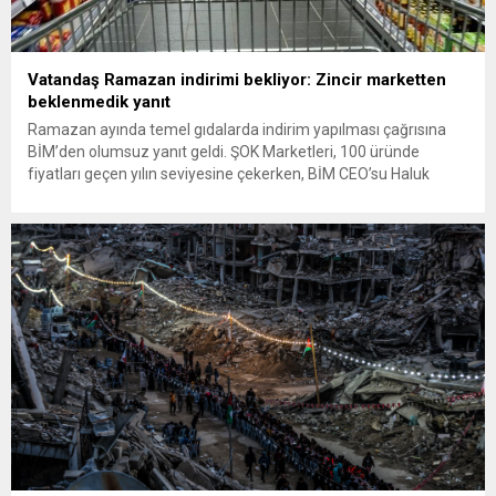
Vatandaş Ramazan indirimi bekliyor: Zincir marketten
beklenmedik yanıt
Ramazan ayında temel gıdalarda indirim yapılması çağrısına
BİM’den olumsuz yanıt geldi. ŞOK Marketleri, 100 üründe
fiyatları geçen yılın seviyesine çekerken, BİM CEO’su Haluk
Dortluoğlu, “Biz zaten en düşük fiyatları sunuyoruz, dönemsel
indirimi gerçekçi bulmuyoruz” diyerek kampanyaya
katılmayacaklarını açıkladı. Bu açıklama sosyal medyada büyük
tepki çekerken, vatandaşlar “Bari Ramazan ayında bir...