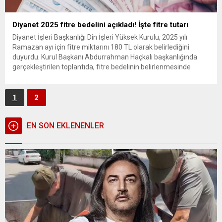
Diyanet 2025 fitre bedelini açıkladı! İşte fitre tutarı
Diyanet İşleri Başkanlığı Din İşleri Yüksek Kurulu, 2025 yılı
Ramazan ayı için fitre miktarını 180 TL olarak belirlediğini
duyurdu. Kurul Başkanı Abdurrahman Haçkalı başkanlığında
gerçekleştirilen toplantıda, fitre bedelinin belirlenmesinde
hadisi şerifler, sosyoekonomik şartlar ve bir kişinin günlük gıda
ihtiyacı dikkate alındı. Diyanet’ten yapılan açıklamada şu
ifadelere yer verildi: “Konu ile...
1
2
EN SON EKLENENLER