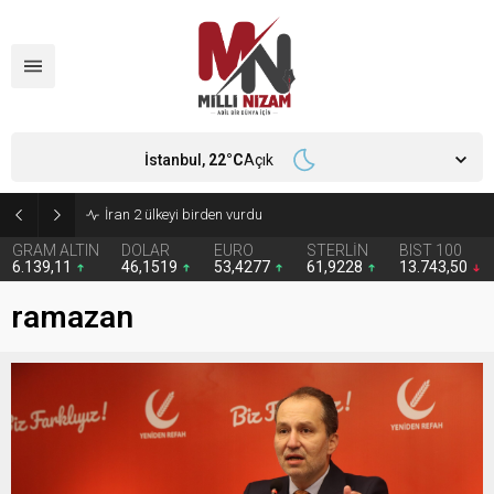
İstanbul,
22
°C
Açık
İran 2 ülkeyi birden vurdu
GRAM ALTIN
DOLAR
EURO
STERLİN
BIST 100
6.139,11
46,1519
53,4277
61,9228
13.743,50
ramazan