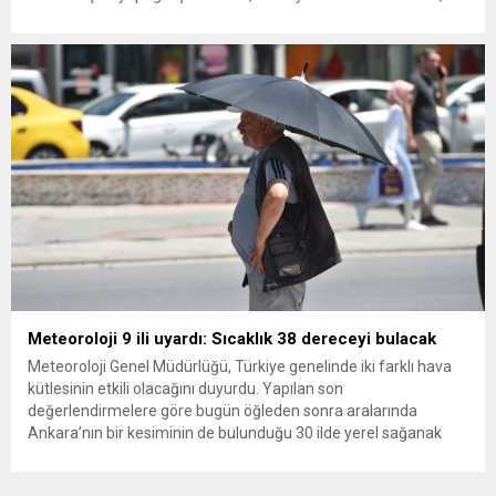
ana muhalefet gündemsiz kalmamalıdır. Bir an önce anlaşın,
kurultay kararı alın, sorunun kaynağı değil, çözümün adresi
olun. Türkiye’yi...
Meteoroloji 9 ili uyardı: Sıcaklık 38 dereceyi bulacak
Meteoroloji Genel Müdürlüğü, Türkiye genelinde iki farklı hava
kütlesinin etkili olacağını duyurdu. Yapılan son
değerlendirmelere göre bugün öğleden sonra aralarında
Ankara’nın bir kesiminin de bulunduğu 30 ilde yerel sağanak
yağış geçişleri beklenirken; Ege ve Güneydoğu Anadolu
bölgelerindeki 9 ilde ise hava sıcaklıkları mevsim normallerinin