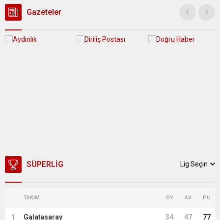
üzerine çıkarak yaz değerlerine ulaşacak. Ayrıca...
Gazeteler
SÜPERLIG
Lig Seçin
TAKIM
OY
AV
PU
1
Galatasaray
34
47
77