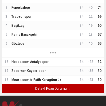
2
Fenerbahçe
34
40
74
3
Trabzonspor
34
22
69
4
Beşiktaş
34
19
60
5
Rams Başakşehir
34
23
57
6
Göztepe
34
10
55
16
Hesap.com Antalyaspor
34
-22
32
17
Zecorner Kayserispor
34
-35
30
18
Mısırlı.com.tr Fatih Karagümrük
34
-23
30
Detaylı Puan Durumu →