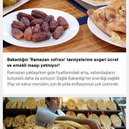
Bakanlığın ‘Ramazan sofrası’ tavsiyelerine asgari ücret
ve emekli maaşı yetmiyor!
Ramazan yaklaşırken gıda fiyatlarındaki artış, vatandaşların
bütçesini daha da zorluyor. Sağlık Bakanlığı’nın önerdiği sağlıklı
iftar ve sahur menüleri, son iki yılda enflasyonun çok üzerinde
zamlandı. 2023’te asgari ücretle rahatça alınabilen temel gıda
ürünleri, 2025’te büyük ölçüde ulaşılamaz hale geldi. Sağlık
Bakanlığı, Ramazan’da dengeli beslenmeyi teşvik etmek
amacıyla iftar ve sahur...