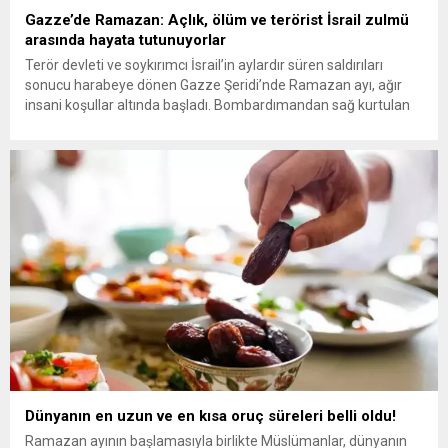
Gazze’de Ramazan: Açlık, ölüm ve terörist İsrail zulmü
arasında hayata tutunuyorlar
Terör devleti ve soykırımcı İsrail’in aylardır süren saldırıları
sonucu harabeye dönen Gazze Şeridi’nde Ramazan ayı, ağır
insani koşullar altında başladı. Bombardımandan sağ kurtulan
Gazzeliler, iftar sofralarını enkazlar arasında kurmak zorunda
kalırken, İsrail’in insani yardımları engellemesi açlık krizini daha
da derinleştiriyor. İsrail’in yoğun saldırıları sonucu büyük bir
yıkımın yaşandığı Gazze’de Ramazan...
Dünyanın en uzun ve en kısa oruç süreleri belli oldu!
Ramazan ayının başlamasıyla birlikte Müslümanlar, dünyanın