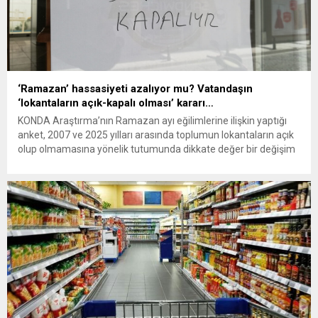
‘Ramazan’ hassasiyeti azalıyor mu? Vatandaşın
‘lokantaların açık-kapalı olması’ kararı…
KONDA Araştırma’nın Ramazan ayı eğilimlerine ilişkin yaptığı
anket, 2007 ve 2025 yılları arasında toplumun lokantaların açık
olup olmamasına yönelik tutumunda dikkate değer bir değişim
yaşandığını ortaya koydu. Araştırmaya göre, Ramazan ayında
lokantaların açık kalmasını destekleyenlerin oranı son 18 yılda
belirgin şekilde arttı. KONDA Araştırma’nın verilerine göre, 2007
yılında Ramazan ayında...