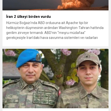
İran 2 ülkeyi birden vurdu
Hürmüz Boğazı’nda ABD ordusuna ait Apache tipi bir
helikopterin düşmesinin ardından Washington-Tahran hattında
gerilim zirveye tırmandı. ABD’nin “meşru müdafaa”
gerekçesiyle İran’daki hava savunma sistemleri ve radarları
vurmasına, İran Devrim Muhafızları Bahreyn ve Ürdün’deki
Amerikan askeri üslerini hedef alarak sert karşılık verdi. Tahran,
yeni bir ABD saldırısına anında yanıt verileceğini duyurdu....