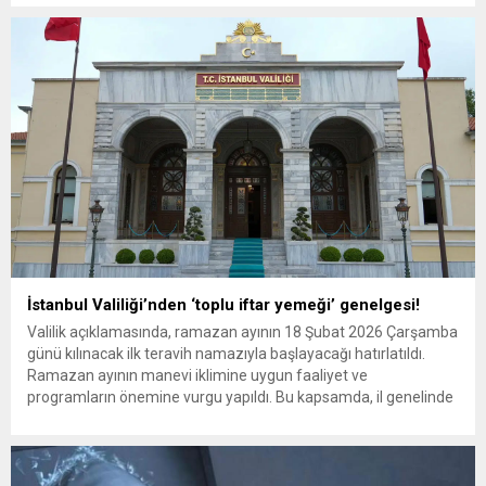
inanç, ibadet ve ahlak alanlarında toplumu aydınlatma amacıyla
kurulmuş köklü ve stratejik bir...
İstanbul Valiliği’nden ‘toplu iftar yemeği’ genelgesi!
Valilik açıklamasında, ramazan ayının 18 Şubat 2026 Çarşamba
günü kılınacak ilk teravih namazıyla başlayacağı hatırlatıldı.
Ramazan ayının manevi iklimine uygun faaliyet ve
programların önemine vurgu yapıldı. Bu kapsamda, il genelinde
tarihi binalarda yapının dokusuna zarar vermeyecek şekilde
ışıklandırma ve dış cephe aydınlatmalarının gece boyunca açık
tutulması, yeni binalar ile elverişli...