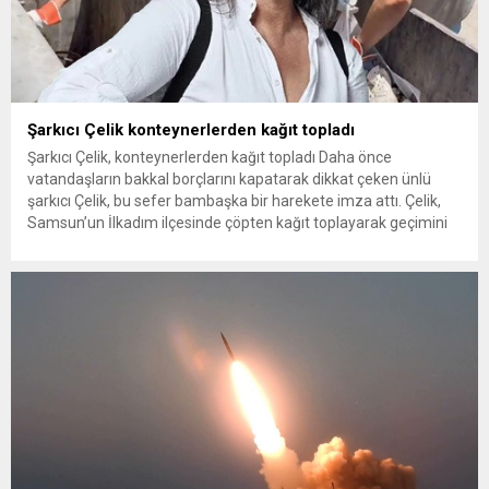
Şarkıcı Çelik konteynerlerden kağıt topladı
Şarkıcı Çelik, konteynerlerden kağıt topladı Daha önce
vatandaşların bakkal borçlarını kapatarak dikkat çeken ünlü
şarkıcı Çelik, bu sefer bambaşka bir harekete imza attı. Çelik,
Samsun’un İlkadım ilçesinde çöpten kağıt toplayarak geçimini
sağlayan Serpil Hanım’a destek oldu. Çelik, sokaklardaki
konteynerlerden kağıt topladı. Ünlü şarkıcı Çelik, Samsun’un
İlkadım ilçesinde çöpten kağıt toplayarak...