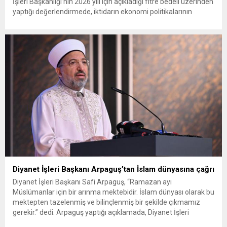
İşleri Başkanlığı’nın 2026 yılı için açıkladığı fitre bedeli üzerinden
yaptığı değerlendirmede, iktidarın ekonomi politikalarının
Ramazan ayını dahi milyonlarca vatandaş için bir geçim
mücadelesine dönüştürdüğünü söyledi. “Ramazan’da milyonlar
kıymaya, hurmaya hasret kalacak” Sosyal medya hesapları
üzerinden yaptığı videolu açıklamada Türkiye’nin yarısının
yardıma...
Diyanet İşleri Başkanı Arpaguş’tan İslam dünyasına çağrı
Diyanet İşleri Başkanı Safi Arpaguş, “Ramazan ayı
Müslümanlar için bir arınma mektebidir. İslam dünyası olarak bu
mektepten tazelenmiş ve bilinçlenmiş bir şekilde çıkmamız
gerekir.” dedi. Arpaguş yaptığı açıklamada, Diyanet İşleri
Başkanlığının, milletin dini hayatını sahih bilgiyle buluşturma,