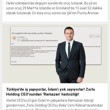
farklı noktalarında değişen sürelerde oruç tutacak. Bu yıl en
uzun oruç 29 Mart’ta İzlanda ve Grönland’da 15 saat 52 dakika
olarak tutulacak. En kısa oruç süresi ise Şili’nin Punta Arenas
bölgesinde 13 saat 38 dakika olacak. Türkiye’de ise oruç süreleri
büyük ölçüde birbirine yakın...
Türkiye’de iş yapıyorlar, İslam’ı yok sayıyorlar! Zorlu
Holding CEO’sundan ‘Ramazan’ hadsizliği!
Vestel CEO’su Ergün Güler’in çalışanlara Ramazan tebriği
göndermesi, Zorlu Holding CEO’su Bekir Cem Köksal tarafından