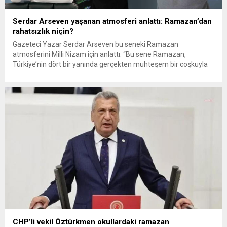
Serdar Arseven yaşanan atmosferi anlattı: Ramazan’dan
rahatsızlık niçin?
Gazeteci Yazar Serdar Arseven bu seneki Ramazan
atmosferini Milli Nizam için anlattı: “Bu sene Ramazan,
Türkiye’nin dört bir yanında gerçekten muhteşem bir coşkuyla
kutlanıyor. Sokaklar süslerle donatılıyor, çocuklar okullarda
ilâhiler söylüyor, iftar sofraları bereketle dolup taşıyor, camiler
katılımın arttığı teravihlerle şenleniyor. Sosyal medya sahur-if
tar vlogları, manevi paylaşımlarla dolu. Millet,...
CHP’li vekil Öztürkmen okullardaki ramazan