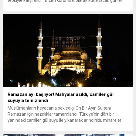
tepkiyle karşılandı. “Bizim kurumsal olarak kutlanacak günler
listemizde Ramazan ayı yer almıyor.” diyen Köksal, şirkette
“dinden bağımsız bir duruş” olduğunu vurguladı. Ancak Vestel’in
daha önce Noel ve Cadılar Bayramı’nı kutladığı ortaya çıktı.
Milyonlarca Müslüman Ramazan...
Ramazan ayı başlıyor! Mahyalar asıldı, camiler gül
suyuyla temizlendi
Müslümanların heyecanla beklediği On Bir Ayın Sultanı
Ramazan için hazırlıklar tamamlandı. Türkiye’nin dört bir
yanındaki camiler, gül suyu ile yıkanarak arındırıldı, minareler
mahyalarla süslendi. Camilerde Ramazan ayının manevi
atmosferi şimdiden hissedilmeye başlandı. Fatih Belediyesi