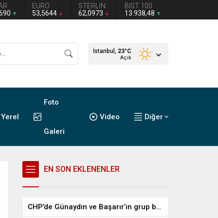
AR
EURO
STERLİN
BIST 100
2690
53,5644
62,0973
13.938,48
İstanbul,
23
°C
Açık
Foto
Yerel
Video
Diğer
Galeri
EN SON EKLENENLER
CHP’de Günaydın ve Başarır’ın grup başkanvekilliği düştü