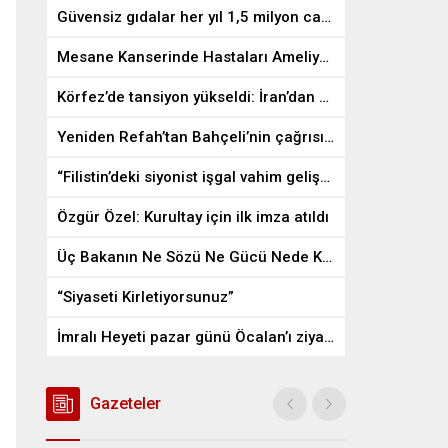
Güvensiz gıdalar her yıl 1,5 milyon can alıyor
Mesane Kanserinde Hastaları Ameliyattan Kurtaran İlaç
Körfez’de tansiyon yükseldi: İran’dan ABD üslerine misilleme
Yeniden Refah’tan Bahçeli’nin çağrısına destek
“Filistin’deki siyonist işgal vahim gelişmelere gebe”
Özgür Özel: Kurultay için ilk imza atıldı
Üç Bakanın Ne Sözü Ne Gücü Nede Kudreti Yetmedi
“Siyaseti Kirletiyorsunuz”
İmralı Heyeti pazar günü Öcalan’ı ziyaret edecek
Gazeteler