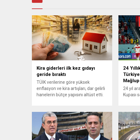
Kira giderleri ilk kez gıdayı
24 Yıllı
geride bıraktı
Türkiye
Mağlup
TÜİK verilerine göre yüksek
enflasyon ve kira artışları, dar gelirli
24 yıl a
hanelerin bütçe yapısını altüst etti.
Kupası s
En alt yüzde 20’lik gelir grubunda
turnuvad
konut ve kira giderlerinin payı 2025
karşısınd
itibarıyla %39’a ulaşarak gıda
yapamadı.
harcamalarını geride bıraktı ve son
mücadele
23 yılın zirvesine çıktı. Türkiye’de
karşılaş
yaşanan yüksek enflasyon ve hız
mağlup 
kazanan kira artışları, düşük...
serüveni