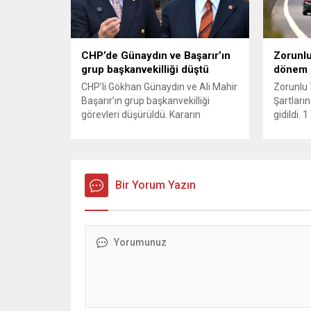
Karşılaş
itibaren 
oyun ser
özellikle
CHP’de Günaydın ve Başarır’ın
Zorunlu
olmaya..
grup başkanvekilliği düştü
dönem
CHP’li Gökhan Günaydın ve Ali Mahir
Zorunlu 
Başarır’ın grup başkanvekilliği
Şartların
görevleri düşürüldü. Kararın
gidildi.
ardından iki ismin unvanları da
yürürlüğ
TBMM’nin resmi internet sitesinden
kaza yer
kaldırıldı. Günaydın, ilk
yönelik 
açıklamasında “Olmayan MYK’nın
haklarını
verdiği hukuksuz bir karardır” dedi.
Bir Yorum Yazın
kullanımı
CHP’den tedbirli olarak kesin
ve değer
çıkarma cezası uygulanmak üzere
sahibini
Yüksek Disiplin Kurulu’na (YDK) sevk
hale geti
edilen ve partideki tüm
Müsteşarl
görevlerinden...
kurumlar