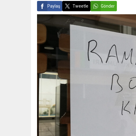
Paylaş
Tweetle
Gönder