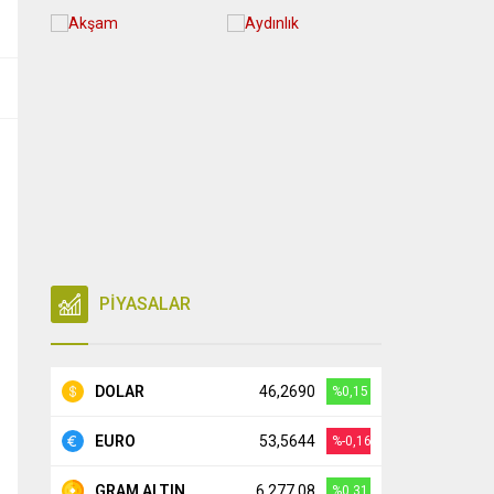
PİYASALAR
DOLAR
46,2690
%0,15
EURO
53,5644
%-0,16
GRAM ALTIN
6.277,08
%0,31