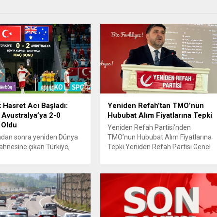
k Hasret Acı Başladı:
Yeniden Refah’tan TMO’nun
 Avustralya’ya 2-0
Hububat Alım Fiyatlarına Tepki
 Oldu
Yeniden Refah Partisi’nden
radan sonra yeniden Dünya
TMO’nun Hububat Alım Fiyatlarına
ahnesine çıkan Türkiye,
Tepki Yeniden Refah Partisi Genel
aki ilk maçında Avustralya
Başkan Yardımcısı ve Ekonomik
a istediği başlangıcı
İşler Başkanı Prof. Dr. Mehmet Fatih
 Ay-yıldızlı ekip, grup
Bayramoğlu, Toprak Mahsulleri
sinin açılış
Ofisi’nin (TMO) açıkladığı hububat
masında rakibine 2-0
alım fiyatlarına ilişkin yazılı bir
olarak Dünya Kupası
açıklama yaptı. Bayramoğlu,
ne puansız başladı.
açıklanan fiyatların çiftçinin artan