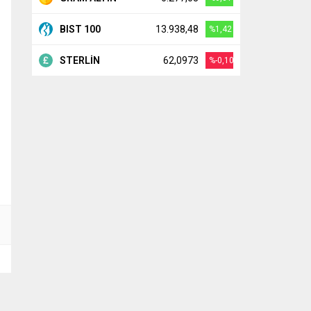
BIST 100
13.938,48
%1,42
STERLİN
62,0973
%-0,10