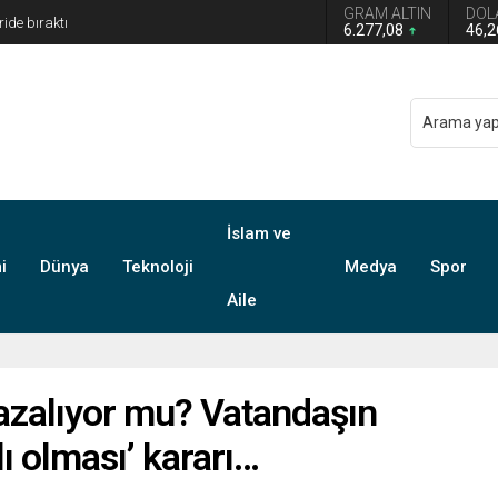
GRAM ALTIN
DOL
 Türkiye Avustralya’ya 2-0 Mağlup Oldu
6.277,08
46,
İslam ve
i
Dünya
Teknoloji
Medya
Spor
Aile
azalıyor mu? Vatandaşın
lı olması’ kararı…