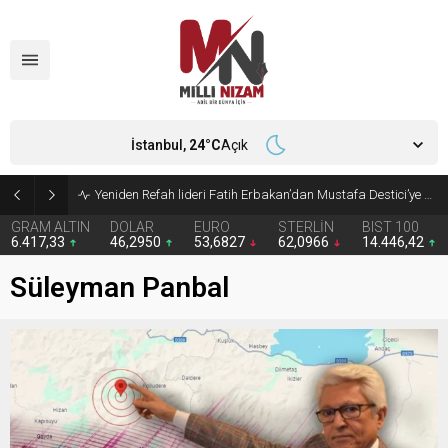
İstanbul,
24
°C
Açık
Kira giderleri ilk kez gıdayı geride bıraktı
GRAM ALTIN
DOLAR
EURO
STERLİN
BIST 100
6.417,33
46,2950
53,6827
62,0966
14.446,42
Süleyman Panbal