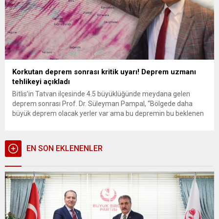
Korkutan deprem sonrası kritik uyarı! Deprem uzmanı
tehlikeyi açıkladı
Bitlis’in Tatvan ilçesinde 4.5 büyüklüğünde meydana gelen
deprem sonrası Prof. Dr. Süleyman Pampal, “Bölgede daha
büyük deprem olacak yerler var ama bu depremin bu beklenen
büyük depremin uyarıcısı diyebiliriz” dedi. Bitlis’in Tatvan ilçesi,
4.5 büyüklüğündeki depremle sarsılması sonrasından
uzmanlardan açıklamalar gelmeye başladı. Deprem uzmanı
EN SON EKLENENLER
Prof. Dr. Süleyman Pampal, bölgedeki fay...