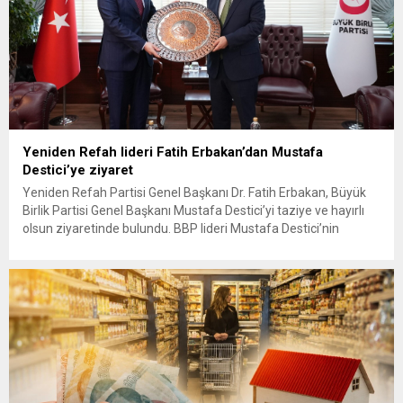
Yeniden Refah lideri Fatih Erbakan’dan Mustafa
Destici’ye ziyaret
Yeniden Refah Partisi Genel Başkanı Dr. Fatih Erbakan, Büyük
Birlik Partisi Genel Başkanı Mustafa Destici’yi taziye ve hayırlı
olsun ziyaretinde bulundu. BBP lideri Mustafa Destici’nin
geçtiğimiz günlerde vefat eden ağabeyi dolayısıyla başsağlığı
ve partisinin 13’üncü Olağan Kurultayı’nda yeniden genel
başkan seçilmesi nedeniyle hayırlı olsun ziyaretinde bulunan
Erbakan’a, Genel Başkan Yardımcıları...