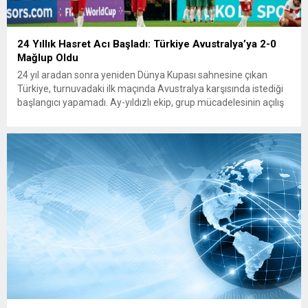
24 Yıllık Hasret Acı Başladı: Türkiye Avustralya’ya 2-0
Mağlup Oldu
24 yıl aradan sonra yeniden Dünya Kupası sahnesine çıkan
Türkiye, turnuvadaki ilk maçında Avustralya karşısında istediği
başlangıcı yapamadı. Ay-yıldızlı ekip, grup mücadelesinin açılış
karşılaşmasında rakibine 2-0 mağlup olarak Dünya Kupası
serüvenine puansız başladı. Karşılaşmanın ilk dakikalarından
itibaren iki takım da kontrollü bir oyun sergilerken, Avustralya
özellikle hızlı hücumlarla etkili olmaya...