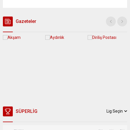
Günaydın, ilk açıklamasında “Olmayan MYK’nın verdiği
hukuksuz bir karardır” dedi. CHP’den tedbirli olarak kesin
çıkarma cezası uygulanmak üzere Yüksek Disiplin Kurulu’na
(YDK) sevk edilen ve partideki tüm görevlerinden...
Gazeteler
SÜPERLIG
Lig Seçin