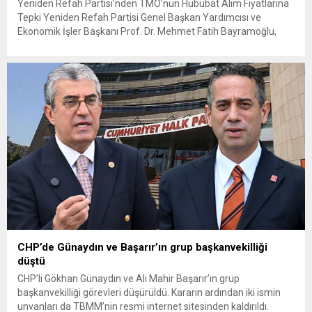
Yeniden Refah Partisi’nden TMO’nun Hububat Alım Fiyatlarına
Tepki Yeniden Refah Partisi Genel Başkan Yardımcısı ve
Ekonomik İşler Başkanı Prof. Dr. Mehmet Fatih Bayramoğlu,
Toprak Mahsulleri Ofisi’nin (TMO) açıkladığı hububat alım
fiyatlarına ilişkin yazılı bir açıklama yaptı. Bayramoğlu, açıklanan
fiyatların çiftçinin artan maliyetlerini karşılamaktan uzak
olduğunu savunarak fiyatların yeniden değerlendirilmesi
çağrısında...
CHP’de Günaydın ve Başarır’ın grup başkanvekilliği
düştü
CHP’li Gökhan Günaydın ve Ali Mahir Başarır’ın grup
başkanvekilliği görevleri düşürüldü. Kararın ardından iki ismin
unvanları da TBMM’nin resmi internet sitesinden kaldırıldı.