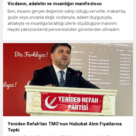
Vicdanın, adaletin ve insanlığın manifestosu
Ben, insanın gerçek değerinin sahip olduğu servetle, makamla,
güçle veya unvanla değil; vicdanıyla, adalet duygusuyla,
ahlakıyla ve insanlığa bıraktığı izlerle ölçüldüğüne inanırım.
Hayatı yalnızca kendi penceresinden görenlerden olmadım.
Çünkü biliyorum ki dünyanın herhangi bir köşesinde yaşanan
acı, insanlığın ortak vicdanında açılmış bir yaradır. Bir çocuğun
gözyaşı da, bir annenin umudu...
Yeniden Refah’tan TMO’nun Hububat Alım Fiyatlarına
Tepki