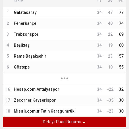
TAKIM
OY
AV
PU
1
Galatasaray
34
47
77
2
Fenerbahçe
34
40
74
3
Trabzonspor
34
22
69
4
Beşiktaş
34
19
60
5
Rams Başakşehir
34
23
57
6
Göztepe
34
10
55
16
Hesap.com Antalyaspor
34
-22
32
17
Zecorner Kayserispor
34
-35
30
18
Mısırlı.com.tr Fatih Karagümrük
34
-23
30
Detaylı Puan Durumu →