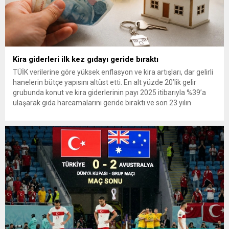
Kira giderleri ilk kez gıdayı geride bıraktı
TÜİK verilerine göre yüksek enflasyon ve kira artışları, dar gelirli
hanelerin bütçe yapısını altüst etti. En alt yüzde 20’lik gelir
grubunda konut ve kira giderlerinin payı 2025 itibarıyla %39’a
ulaşarak gıda harcamalarını geride bıraktı ve son 23 yılın
zirvesine çıktı. Türkiye’de yaşanan yüksek enflasyon ve hız
kazanan kira artışları, düşük...