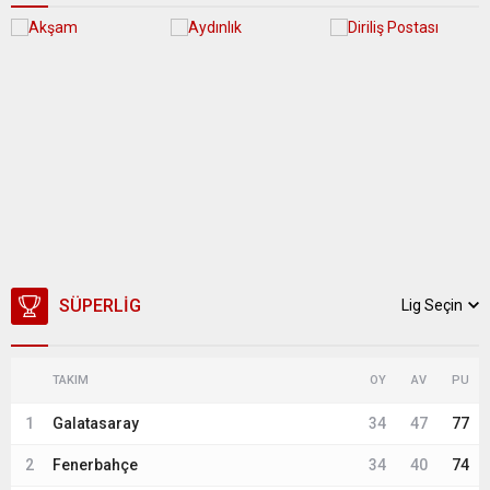
SÜPERLIG
Lig Seçin
TAKIM
OY
AV
PU
1
Galatasaray
34
47
77
2
Fenerbahçe
34
40
74