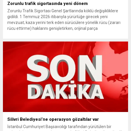
Zorunlu trafik sigortasında yeni dönem
Zorunlu Trafik Sigortası Genel Şartlarında köklü değişikliklere
gidildi. 1 Temmuz 2026 itibarıyla yürürlüğe girecek yeni
mevzuat; kaza yerini terk eden sürücülere yönelik rücu (zararı
rücu ettirme) haklarını genişletirken, orijinal parça
kullanımındaki yaş sınırını kaldırıyor ve değer kaybı
ödemelerinde hak sahibinin başvuru şartını otomatik hale
getiriyor. Hazine Müsteşarlığına bağlı ilgili kurumlarca...
Silivri Belediyesi’ne operasyon gözaltılar var
İstanbul Cumhuriyet Başsavcılığı tarafından yürütülen bir