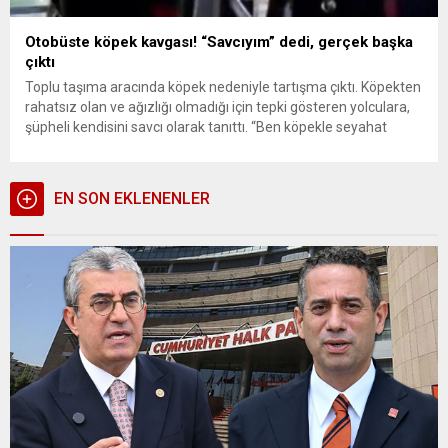
Otobüste köpek kavgası! “Savcıyım” dedi, gerçek başka
çıktı
Toplu taşıma aracında köpek nedeniyle tartışma çıktı. Köpekten
rahatsız olan ve ağızlığı olmadığı için tepki gösteren yolculara,
şüpheli kendisini savcı olarak tanıttı. “Ben köpekle seyahat
etmek istemiyorum.” diyerek rahatsızlığını dile getiren kadın
yolcuya şüpheli, “İnebilirsin hayatım.” yanıtını verdi. İkili arasında
sözlü tartışmanın büyümesinin ardından taraflardan birinin
EN SON EKLENENLER
“Polis çağırın” talebine şüpheli,...