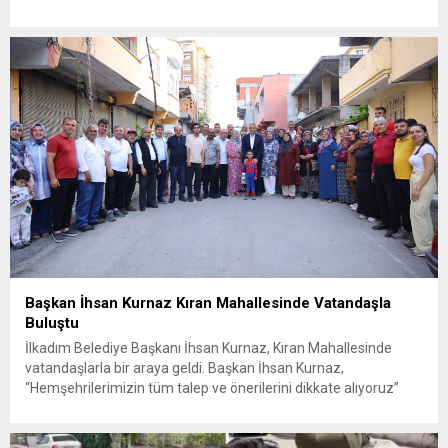
edilirken, bölgede AFAD ve KBRN ekipleri tarafından geniş çaplı
güvenlik ve sızıntı incelemesi başlatıldı. Tekirdağ’ın Ergene
ilçesine...
Başkan İhsan Kurnaz Kıran Mahallesinde Vatandaşla
Buluştu
İlkadım Belediye Başkanı İhsan Kurnaz, Kıran Mahallesinde
vatandaşlarla bir araya geldi. Başkan İhsan Kurnaz,
“Hemşehrilerimizin tüm talep ve önerilerini dikkate alıyoruz”
dedi. İlkadım Belediye Başkanı İhsan Kurnaz, mahalle ziyaretleri
kapsamında Kıran Mahallesini ziyaret etti. Mahalle sakinleriyle