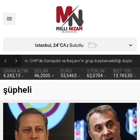
İstanbul,
24
°C
Az Bulutlu
Zorunlu trafik sigortasında yeni dönem
GRAM ALTIN
DOLAR
EURO
STERLİN
BIST 100
6.242,13
46,2505
53,5463
62,0704
13.743,50
şüpheli