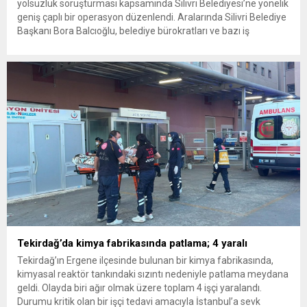
yolsuzluk soruşturması kapsamında Silivri Belediyesi’ne yönelik
geniş çaplı bir operasyon düzenlendi. Aralarında Silivri Belediye
Başkanı Bora Balcıoğlu, belediye bürokratları ve bazı iş
insanlarının da bulunduğu çok sayıda kişi hakkında gözaltı kararı
uygulandı. Emniyet güçlerinin belediye binasındaki teknik
inceleme ve arama çalışmaları devam ediyor. İstanbul’da...
Tekirdağ’da kimya fabrikasında patlama; 4 yaralı
Tekirdağ’ın Ergene ilçesinde bulunan bir kimya fabrikasında,
kimyasal reaktör tankındaki sızıntı nedeniyle patlama meydana
geldi. Olayda biri ağır olmak üzere toplam 4 işçi yaralandı.
Durumu kritik olan bir işçi tedavi amacıyla İstanbul’a sevk