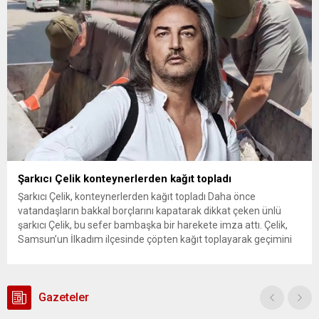
sohbet eden, onların talep ve önerileri dinleyen Başkan İhsan
Kurnaz, gelen taleplerin çözümü için...
Şarkıcı Çelik konteynerlerden kağıt topladı
Şarkıcı Çelik, konteynerlerden kağıt topladı Daha önce
vatandaşların bakkal borçlarını kapatarak dikkat çeken ünlü
şarkıcı Çelik, bu sefer bambaşka bir harekete imza attı. Çelik,
Samsun’un İlkadım ilçesinde çöpten kağıt toplayarak geçimini
sağlayan Serpil Hanım’a destek oldu. Çelik, sokaklardaki
konteynerlerden kağıt topladı. Ünlü şarkıcı Çelik, Samsun’un
İlkadım ilçesinde çöpten kağıt toplayarak...
Gazeteler