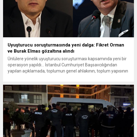
Uyuşturucu soruşturmasında yeni dalga: Fikret Orman
ve Burak Elmas gözaltına alındı
Ünlülere yönelik uyuşturucu soruşturması kapsamında yeni bir
operasyon yapıldı... İstanbul Cumhuriyet Başsavcılığından
yapılan açıklamada, toplumun genel ahlakının, toplum yapısının
ve aile düzeninin korunması amacıyla ilgililer hakkında
soruşturma ...