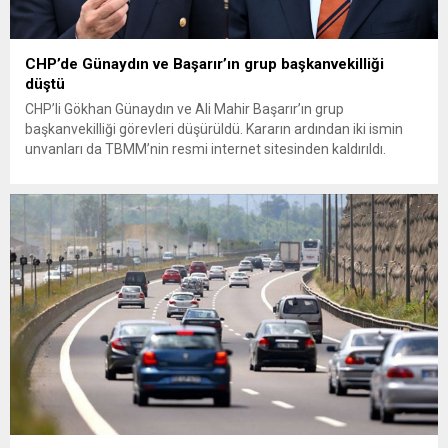
CHP’de Günaydın ve Başarır’ın grup başkanvekilliği
düştü
CHP’li Gökhan Günaydın ve Ali Mahir Başarır’ın grup
başkanvekilliği görevleri düşürüldü. Kararın ardından iki ismin
unvanları da TBMM’nin resmi internet sitesinden kaldırıldı.
Günaydın, ilk açıklamasında “Olmayan MYK’nın verdiği
hukuksuz bir karardır” dedi. CHP’den tedbirli olarak kesin
çıkarma cezası uygulanmak üzere Yüksek Disiplin Kurulu’na
(YDK) sevk edilen ve partideki tüm görevlerinden...