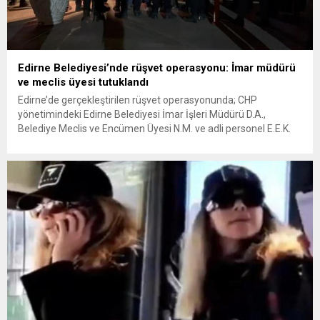
Edirne Belediyesi’nde rüşvet operasyonu: İmar müdürü
ve meclis üyesi tutuklandı
Edirne’de gerçekleştirilen rüşvet operasyonunda; CHP
yönetimindeki Edirne Belediyesi İmar İşleri Müdürü D.A.,
Belediye Meclis ve Encümen Üyesi N.M. ve adli personel E.E.K.
ile H.B. isimli şahıs şüpheli olarak tutuklandı. ALTI AYLIK TEKNİK
TAKİP VE MASAK RAPORLARI DEŞİFRE ETTİ Edirne
Cumhuriyet Başsavcılığı koordinesinde yaklaşık 6 aylık teknik
takip ve MASAK raporları...