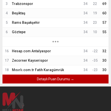
3
Trabzonspor
34
22
69
4
Beşiktaş
34
19
60
5
Rams Başakşehir
34
23
57
6
Göztepe
34
10
55
16
Hesap.com Antalyaspor
34
-22
32
17
Zecorner Kayserispor
34
-35
30
18
Mısırlı.com.tr Fatih Karagümrük
34
-23
30
Detaylı Puan Durumu →