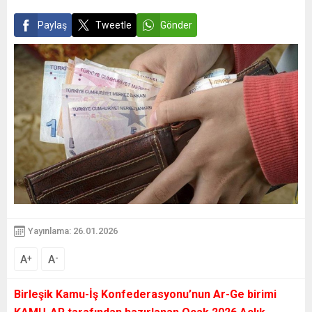
Paylaş
Tweetle
Gönder
Yayınlama: 26.01.2026
A
A
+
-
Birleşik Kamu-İş Konfederasyonu’nun Ar-Ge birimi