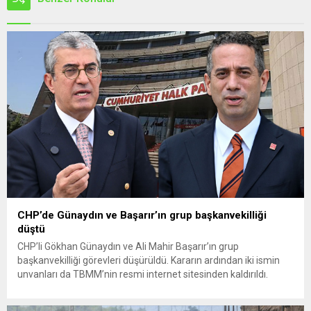
CHP’de Günaydın ve Başarır’ın grup başkanvekilliği
düştü
CHP’li Gökhan Günaydın ve Ali Mahir Başarır’ın grup
başkanvekilliği görevleri düşürüldü. Kararın ardından iki ismin
unvanları da TBMM’nin resmi internet sitesinden kaldırıldı.
Günaydın, ilk açıklamasında “Olmayan MYK’nın verdiği
hukuksuz bir karardır” dedi. CHP’den tedbirli olarak kesin