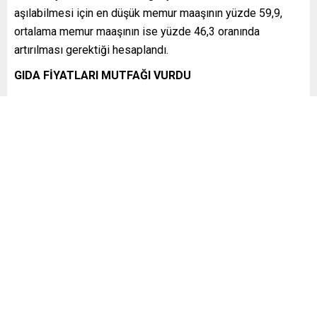
aşılabilmesi için en düşük memur maaşının yüzde 59,9,
ortalama memur maaşının ise yüzde 46,3 oranında
artırılması gerektiği hesaplandı.
GIDA FİYATLARI MUTFAĞI VURDU
Ocak ayında gıda harcamalarında en dikkat çekici artışlar
sebze, et ve temel tahıllarda yaşandı. Et, balık ve yumurta
için yapılması gereken aylık harcama 9 bin 994 liraya
çıkarken, sebze harcamaları 756 lira artarak 4 bin 306
liraya yükseldi.
Dengeli beslenme için gereken aylık gıda harcaması son
bir yılda 8 bin 426 lira arttı.
BARINMA VE ULAŞTIRMA YÜKÜ AĞIRLAŞTI
Gıda dışı harcamalarda ise en yüksek payı barınma ve
ulaştırma aldı. Ocakta dört kişilik bir ailenin ortalama:
Kira dahil barınma gideri:
20 bin 510 TL