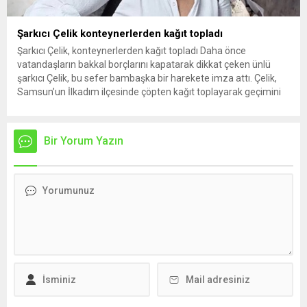
Şarkıcı Çelik konteynerlerden kağıt topladı
Şarkıcı Çelik, konteynerlerden kağıt topladı Daha önce
vatandaşların bakkal borçlarını kapatarak dikkat çeken ünlü
şarkıcı Çelik, bu sefer bambaşka bir harekete imza attı. Çelik,
Samsun’un İlkadım ilçesinde çöpten kağıt toplayarak geçimini
sağlayan Serpil Hanım’a destek oldu. Çelik, sokaklardaki
konteynerlerden kağıt topladı. Ünlü şarkıcı Çelik, Samsun’un
İlkadım ilçesinde çöpten kağıt toplayarak...
Bir Yorum Yazın