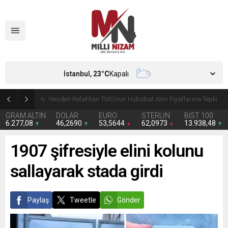
İstanbul,
23
°C
Kapalı
CHP’de Günaydın ve Başarır’ın grup başkanvekilliği düştü
GRAM ALTIN
DOLAR
EURO
STERLİN
BIST 100
6.277,08
46,2690
53,5644
62,0973
13.938,48
1907 şifresiyle elini kolunu
sallayarak stada girdi
Paylaş
Tweetle
Gönder