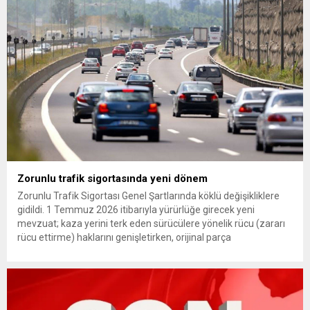
çıkarma cezası uygulanmak üzere Yüksek Disiplin Kurulu’na
(YDK) sevk edilen ve partideki tüm görevlerinden...
Zorunlu trafik sigortasında yeni dönem
Zorunlu Trafik Sigortası Genel Şartlarında köklü değişikliklere
gidildi. 1 Temmuz 2026 itibarıyla yürürlüğe girecek yeni
mevzuat; kaza yerini terk eden sürücülere yönelik rücu (zararı
rücu ettirme) haklarını genişletirken, orijinal parça
kullanımındaki yaş sınırını kaldırıyor ve değer kaybı
ödemelerinde hak sahibinin başvuru şartını otomatik hale
getiriyor. Hazine Müsteşarlığına bağlı ilgili kurumlarca...