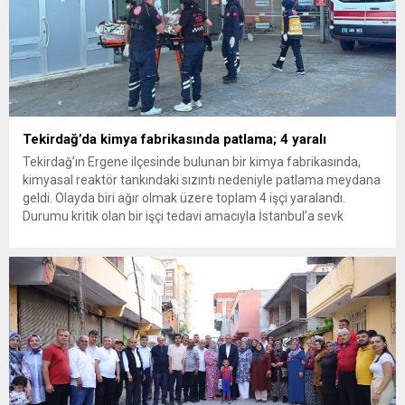
Tekirdağ’da kimya fabrikasında patlama; 4 yaralı
Tekirdağ’ın Ergene ilçesinde bulunan bir kimya fabrikasında,
kimyasal reaktör tankındaki sızıntı nedeniyle patlama meydana
geldi. Olayda biri ağır olmak üzere toplam 4 işçi yaralandı.
Durumu kritik olan bir işçi tedavi amacıyla İstanbul’a sevk
edilirken, bölgede AFAD ve KBRN ekipleri tarafından geniş çaplı
güvenlik ve sızıntı incelemesi başlatıldı. Tekirdağ’ın Ergene
ilçesine...