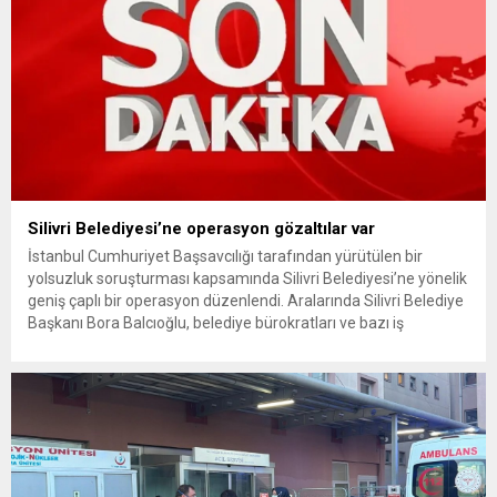
Silivri Belediyesi’ne operasyon gözaltılar var
İstanbul Cumhuriyet Başsavcılığı tarafından yürütülen bir
yolsuzluk soruşturması kapsamında Silivri Belediyesi’ne yönelik
geniş çaplı bir operasyon düzenlendi. Aralarında Silivri Belediye
Başkanı Bora Balcıoğlu, belediye bürokratları ve bazı iş
insanlarının da bulunduğu çok sayıda kişi hakkında gözaltı kararı
uygulandı. Emniyet güçlerinin belediye binasındaki teknik
inceleme ve arama çalışmaları devam ediyor. İstanbul’da...