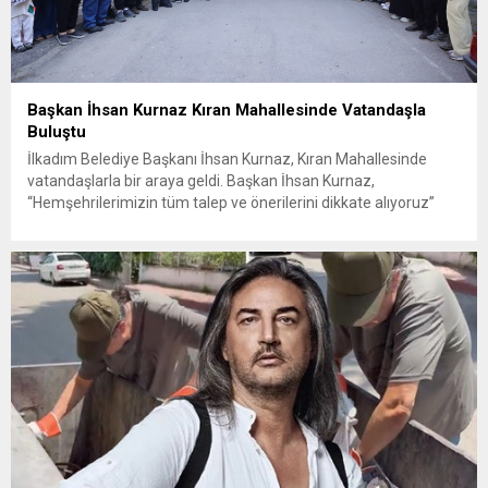
Başkan İhsan Kurnaz Kıran Mahallesinde Vatandaşla
Buluştu
İlkadım Belediye Başkanı İhsan Kurnaz, Kıran Mahallesinde
vatandaşlarla bir araya geldi. Başkan İhsan Kurnaz,
“Hemşehrilerimizin tüm talep ve önerilerini dikkate alıyoruz”
dedi. İlkadım Belediye Başkanı İhsan Kurnaz, mahalle ziyaretleri
kapsamında Kıran Mahallesini ziyaret etti. Mahalle sakinleriyle
sohbet eden, onların talep ve önerileri dinleyen Başkan İhsan
Kurnaz, gelen taleplerin çözümü için...