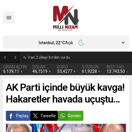
İstanbul,
22
°C
Açık
İran 2 ülkeyi birden vurdu
GRAM ALTIN
DOLAR
EURO
STERLİN
BIST 100
6.139,11
46,1519
53,4277
61,9228
13.743,50
AK Parti içinde büyük kavga!
Hakaretler havada uçuştu…
Paylaş
Tweetle
Gönder