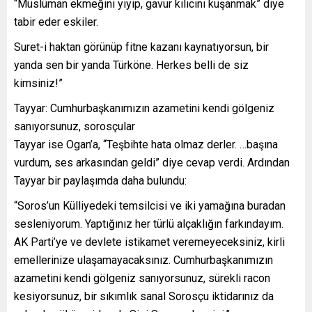
“Müslüman ekmeğini yiyip, gavur kılıcını kuşanmak” diye
tabir eder eskiler.
Suret-i haktan görünüp fitne kazanı kaynatıyorsun, bir
yanda sen bir yanda Türköne. Herkes belli de siz
kimsiniz!”
Tayyar: Cumhurbaşkanımızın azametini kendi gölgeniz
sanıyorsunuz, sorosçular
Tayyar ise Ogan’a, “Teşbihte hata olmaz derler. …başına
vurdum, ses arkasından geldi” diye cevap verdi. Ardından
Tayyar bir paylaşımda daha bulundu:
“Soros’un Külliyedeki temsilcisi ve iki yamağına buradan
sesleniyorum. Yaptığınız her türlü alçaklığın farkındayım.
AK Parti’ye ve devlete istikamet veremeyeceksiniz, kirli
emellerinize ulaşamayacaksınız. Cumhurbaşkanımızın
azametini kendi gölgeniz sanıyorsunuz, sürekli racon
kesiyorsunuz, bir sıkımlık sanal Sorosçu iktidarınız da