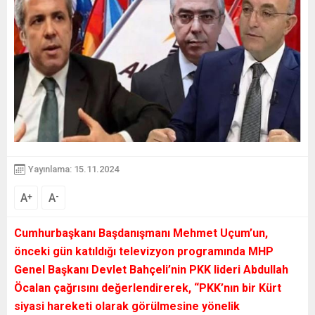
Yayınlama: 15.11.2024
A
A
+
-
Cumhurbaşkanı Başdanışmanı Mehmet Uçum’un,
önceki gün katıldığı televizyon programında MHP
Genel Başkanı Devlet Bahçeli’nin PKK lideri Abdullah
Öcalan çağrısını değerlendirerek, “PKK’nın bir Kürt
siyasi hareketi olarak görülmesine yönelik