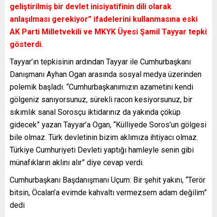
geliştirilmiş bir devlet inisiyatifinin dili olarak
anlaşılması gerekiyor” ifadelerini kullanmasına eski
AK Parti Milletvekili ve MKYK Üyesi Şamil Tayyar tepki
gösterdi.
Tayyar’ın tepkisinin ardından Tayyar ile Cumhurbaşkanı
Danışmanı Ayhan Ogan arasında sosyal medya üzerinden
polemik başladı. “Cumhurbaşkanımızın azametini kendi
gölgeniz sanıyorsunuz, sürekli racon kesiyorsunuz, bir
sıkımlık sanal Sorosçu iktidarınız da yakında çöküp
gidecek” yazan Tayyar’a Ogan, “Külliyede Soros’un gölgesi
bile olmaz. Türk devletinin bizim aklımıza ihtiyacı olmaz.
Türkiye Cumhuriyeti Devleti yaptığı hamleyle senin gibi
münafıkların aklını alır” diye cevap verdi.
Cumhurbaşkanı Başdanışmanı Uçum: Bir şehit yakını, “Terör
bitsin, Öcalan’a evimde kahvaltı vermezsem adam değilim”
dedi