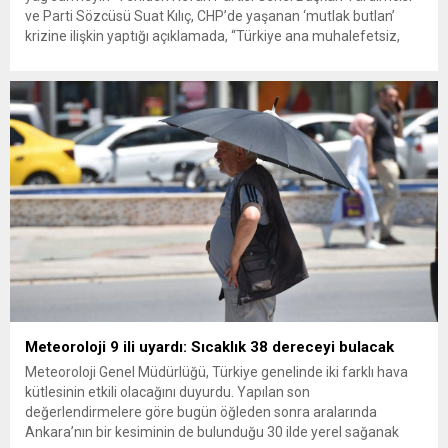
ve Parti Sözcüsü Suat Kılıç, CHP’de yaşanan ‘mutlak butlan’
krizine ilişkin yaptığı açıklamada, “Türkiye ana muhalefetsiz,
ana muhalefet gündemsiz kalmamalıdır. Bir an önce anlaşın,
kurultay kararı alın, sorunun kaynağı değil, çözümün adresi
olun. Türkiye’yi...
Meteoroloji 9 ili uyardı: Sıcaklık 38 dereceyi bulacak
Meteoroloji Genel Müdürlüğü, Türkiye genelinde iki farklı hava
kütlesinin etkili olacağını duyurdu. Yapılan son
değerlendirmelere göre bugün öğleden sonra aralarında
Ankara’nın bir kesiminin de bulunduğu 30 ilde yerel sağanak