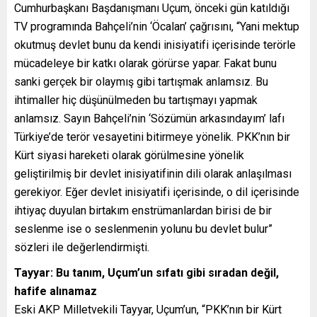
Cumhurbaşkanı Başdanışmanı Uçum, önceki gün katıldığı
TV programında Bahçeli’nin ‘Öcalan’ çağrısını, “Yani mektup
okutmuş devlet bunu da kendi inisiyatifi içerisinde terörle
mücadeleye bir katkı olarak görürse yapar. Fakat bunu
sanki gerçek bir olaymış gibi tartışmak anlamsız. Bu
ihtimaller hiç düşünülmeden bu tartışmayı yapmak
anlamsız. Sayın Bahçeli’nin ‘Sözümün arkasındayım’ lafı
Türkiye’de terör vesayetini bitirmeye yönelik. PKK’nın bir
Kürt siyasi hareketi olarak görülmesine yönelik
geliştirilmiş bir devlet inisiyatifinin dili olarak anlaşılması
gerekiyor. Eğer devlet inisiyatifi içerisinde, o dil içerisinde
ihtiyaç duyulan birtakım enstrümanlardan birisi de bir
seslenme ise o seslenmenin yolunu bu devlet bulur”
sözleri ile değerlendirmişti.
Tayyar: Bu tanım, Uçum’un sıfatı gibi sıradan değil,
hafife alınamaz
Eski AKP Milletvekili Tayyar, Uçum’un, “PKK’nın bir Kürt