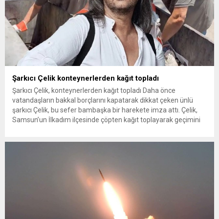
Şarkıcı Çelik konteynerlerden kağıt topladı
Şarkıcı Çelik, konteynerlerden kağıt topladı Daha önce
vatandaşların bakkal borçlarını kapatarak dikkat çeken ünlü
şarkıcı Çelik, bu sefer bambaşka bir harekete imza attı. Çelik,
Samsun’un İlkadım ilçesinde çöpten kağıt toplayarak geçimini
sağlayan Serpil Hanım’a destek oldu. Çelik, sokaklardaki
konteynerlerden kağıt topladı. Ünlü şarkıcı Çelik, Samsun’un
İlkadım ilçesinde çöpten kağıt toplayarak...