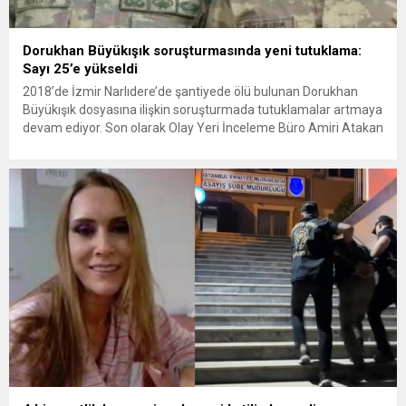
Dorukhan Büyükışık soruşturmasında yeni tutuklama:
Sayı 25’e yükseldi
2018’de İzmir Narlıdere’de şantiyede ölü bulunan Dorukhan
Büyükışık dosyasına ilişkin soruşturmada tutuklamalar artmaya
devam ediyor. Son olarak Olay Yeri İnceleme Büro Amiri Atakan
Kaçar’ın da tutuklanmasıyla dosyadaki tutuklu sayısı 25’e
yükseldi. İzmir’in Narlıdere ilçesinde 2018 yılında şantiyede ölü
bulunan Dorukhan Büyükışık’a ilişkin yeniden açılan
soruşturmada tutuklamalar genişliyor. Son olarak dönemin...