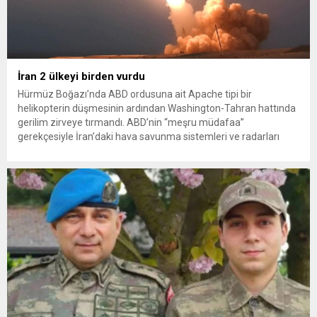
İran 2 ülkeyi birden vurdu
Hürmüz Boğazı’nda ABD ordusuna ait Apache tipi bir
helikopterin düşmesinin ardından Washington-Tahran hattında
gerilim zirveye tırmandı. ABD’nin “meşru müdafaa”
gerekçesiyle İran’daki hava savunma sistemleri ve radarları
vurmasına, İran Devrim Muhafızları Bahreyn ve Ürdün’deki
Amerikan askeri üslerini hedef alarak sert karşılık verdi. Tahran,
yeni bir ABD saldırısına anında yanıt verileceğini duyurdu....