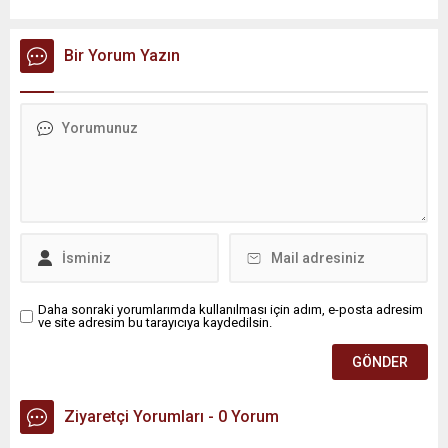
yağış geçişleri beklenirken; Ege ve Güneydoğu Anadolu
bölgelerindeki 9 ilde ise hava sıcaklıkları mevsim normallerinin
üzerine çıkarak yaz değerlerine ulaşacak. Ayrıca...
Bir Yorum Yazın
Daha sonraki yorumlarımda kullanılması için adım, e-posta adresim
ve site adresim bu tarayıcıya kaydedilsin.
Ziyaretçi Yorumları - 0 Yorum