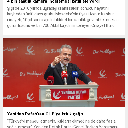
4 bin saatlik kamera incelemesi katili ele verdi
Şişli’de 2016 yılında uğradığı silahlı saldırı sonucu hayatını
kaybeden ünlü dans grubu Mezdeke’nin üyesi Aynur Kanbur
cinayeti, 10 yıl sonra aydınlatıldı. 4 bin saatlik güvenlik kamerası
görüntüsünü ve bin 700 Akbil kaydını inceleyen Cinayet Büro
ekipleri, cinayeti işlediğini itiraf eden maktulün akrabası Bülent
G. ile azmettirici olduğu öne sürülen 2...
Yeniden Refah’tan CHP’ye kritik çağrı
“Türkiye’yi meşgul etmeyin, iktidarın ekmeğine de daha fazla
yağ sürmeyin” Yeniden Refah Partisi Genel Başkan Yardımcısı