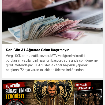
Son Gün 31 Ağustos Sakın Kaçırmayın
Vergi, SGK primi, trafik cezası, MTV ve öğrenim kredisi
borçlarının yapılandırılması için başvuru süresinde son döneme
girildi. Vatandaşlar 31 Ağustos’a kadar başvuru yaparak
borçlarını 72 aya varan taksitlerle ödeme imkânından
yararlanabilecek. Kamu alacaklarının yeniden
yapılandırılmasına olanak tanıyan düzenleme kapsamında
başvurular 31 Ağustos tarihinde sona eriyor. Hak sahiplerine 72
aya varan...