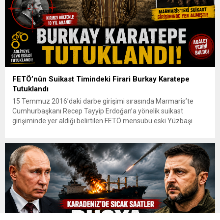
FETÖ’nün Suikast Timindeki Firari Burkay Karatepe
Tutuklandı
15 Temmuz 2016’daki darbe girişimi sırasında Marmaris’te
Cumhurbaşkanı Recep Tayyip Erdoğan’a yönelik suikast
girişiminde yer aldığı belirtilen FETÖ mensubu eski Yüzbaşı
Burkay Karatepe, çıkarıldığı mahkemece tutuklandı. Yaklaşık 10
yıldır firari olan ve kırmızı bültenle aranan Karatepe, geçtiğimiz
günlerde Afyonkarahisar’da düzenlenen operasyonla
yakalanmıştı. Emniyet Genel Müdürlüğü İstihbarat Başkanlığı
koordinasyonunda yürütülen çalışmalar...