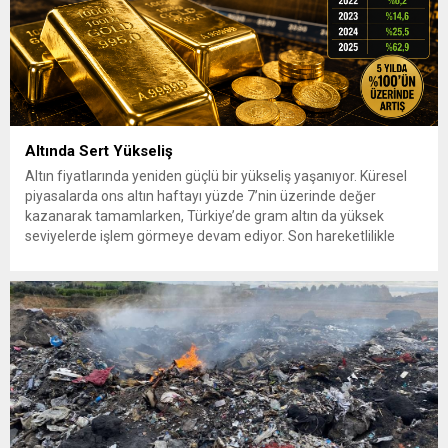
Altında Sert Yükseliş
Altın fiyatlarında yeniden güçlü bir yükseliş yaşanıyor. Küresel
piyasalarda ons altın haftayı yüzde 7’nin üzerinde değer
kazanarak tamamlarken, Türkiye’de gram altın da yüksek
seviyelerde işlem görmeye devam ediyor. Son hareketlilikle
birlikte yatırımcıların gözü yeniden güvenli liman olarak görülen
altına çevrildi. 7 Ağustos 2026’da spot altın yüzde 2,3
yükselerek 4 bin...