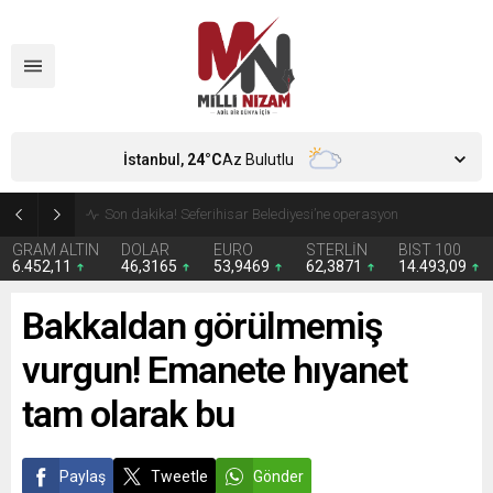
İstanbul,
24
°C
Az Bulutlu
4 firmanın denetim kayyımı durduruldu
GRAM ALTIN
DOLAR
EURO
STERLİN
BIST 100
6.452,11
46,3165
53,9469
62,3871
14.493,09
Bakkaldan görülmemiş
vurgun! Emanete hıyanet
tam olarak bu
Paylaş
Tweetle
Gönder