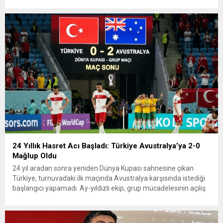
zirvesine çıktı. Türkiye’de yaşanan yüksek enflasyon ve hız
kazanan kira artışları, düşük...
24 Yıllık Hasret Acı Başladı: Türkiye Avustralya’ya 2-0
Mağlup Oldu
24 yıl aradan sonra yeniden Dünya Kupası sahnesine çıkan
Türkiye, turnuvadaki ilk maçında Avustralya karşısında istediği
başlangıcı yapamadı. Ay-yıldızlı ekip, grup mücadelesinin açılış
karşılaşmasında rakibine 2-0 mağlup olarak Dünya Kupası
serüvenine puansız başladı. Karşılaşmanın ilk dakikalarından
itibaren iki takım da kontrollü bir oyun sergilerken, Avustralya