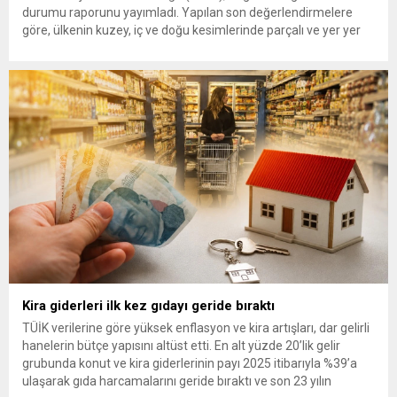
durumu raporunu yayımladı. Yapılan son değerlendirmelere
göre, ülkenin kuzey, iç ve doğu kesimlerinde parçalı ve yer yer
çok bulutlu bir hava hakim olacak. Muğla, Antalya, Burdur,
Eskişehir, Bolu, Kastamonu, Giresun, Trabzon, Rize, Erzurum,
Kars ve Van olmak üzere toplam 12 ilde yerel...
Kira giderleri ilk kez gıdayı geride bıraktı
TÜİK verilerine göre yüksek enflasyon ve kira artışları, dar gelirli
hanelerin bütçe yapısını altüst etti. En alt yüzde 20’lik gelir
grubunda konut ve kira giderlerinin payı 2025 itibarıyla %39’a
ulaşarak gıda harcamalarını geride bıraktı ve son 23 yılın