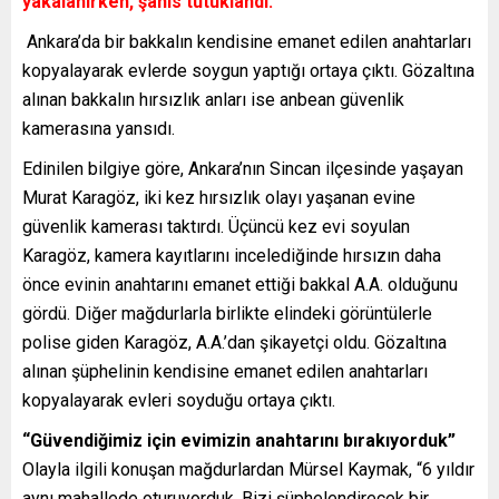
yakalanırken, şahıs tutuklandı.
Ankara’da bir bakkalın kendisine emanet edilen anahtarları
kopyalayarak evlerde soygun yaptığı ortaya çıktı. Gözaltına
alınan bakkalın hırsızlık anları ise anbean güvenlik
kamerasına yansıdı.
Edinilen bilgiye göre, Ankara’nın Sincan ilçesinde yaşayan
Murat Karagöz, iki kez hırsızlık olayı yaşanan evine
güvenlik kamerası taktırdı. Üçüncü kez evi soyulan
Karagöz, kamera kayıtlarını incelediğinde hırsızın daha
önce evinin anahtarını emanet ettiği bakkal A.A. olduğunu
gördü. Diğer mağdurlarla birlikte elindeki görüntülerle
polise giden Karagöz, A.A.’dan şikayetçi oldu. Gözaltına
alınan şüphelinin kendisine emanet edilen anahtarları
kopyalayarak evleri soyduğu ortaya çıktı.
“Güvendiğimiz için evimizin anahtarını bırakıyorduk”
Olayla ilgili konuşan mağdurlardan Mürsel Kaymak, “6 yıldır
aynı mahallede oturuyorduk. Bizi şüphelendirecek bir