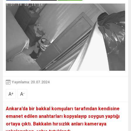
Yayınlama: 20.07.2024
A
A
+
-
Ankara’da bir bakkal komşuları tarafından kendisine
emanet edilen anahtarları kopyalayıp soygun yaptığı
ortaya çıktı. Bakkalın hırsızlık anları kameraya