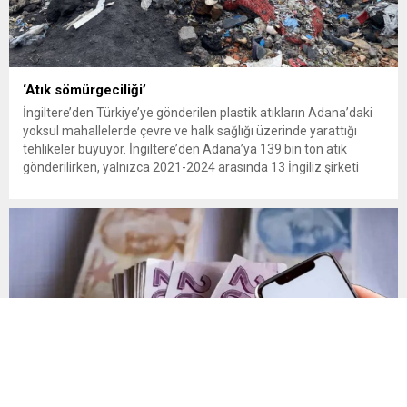
‘Atık sömürgeciliği’
İngiltere’den Türkiye’ye gönderilen plastik atıkların Adana’daki
yoksul mahallelerde çevre ve halk sağlığı üzerinde yarattığı
tehlikeler büyüyor. İngiltere’den Adana’ya 139 bin ton atık
gönderilirken, yalnızca 2021-2024 arasında 13 İngiliz şirketi
Kemal Deniz geri dönüşüm bölgesine 545 sevkiyatla 52 bin ton
plastik atık taşıdı. Sulama kanallarında mikroplastik tespit
edilirken çiftçiler hava, su...