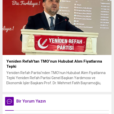
özellikle hızlı hücumlarla etkili olmaya...
Yeniden Refah’tan TMO’nun Hububat Alım Fiyatlarına
Tepki
Yeniden Refah Partisi’nden TMO’nun Hububat Alım Fiyatlarına
Tepki Yeniden Refah Partisi Genel Başkan Yardımcısı ve
Ekonomik İşler Başkanı Prof. Dr. Mehmet Fatih Bayramoğlu,
Toprak Mahsulleri Ofisi’nin (TMO) açıkladığı hububat alım
fiyatlarına ilişkin yazılı bir açıklama yaptı. Bayramoğlu, açıklanan
fiyatların çiftçinin artan maliyetlerini karşılamaktan uzak
Bir Yorum Yazın
olduğunu savunarak fiyatların yeniden değerlendirilmesi
çağrısında...