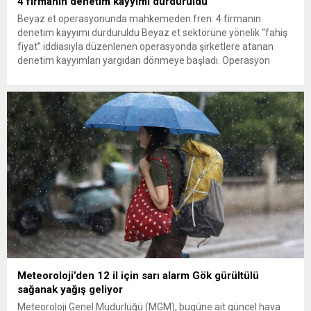
4 firmanın denetim kayyımı durduruldu
Beyaz et operasyonunda mahkemeden fren: 4 firmanın
denetim kayyımı durduruldu Beyaz et sektörüne yönelik “fahiş
fiyat” iddiasıyla düzenlenen operasyonda şirketlere atanan
denetim kayyımları yargıdan dönmeye başladı. Operasyon
kapsamındaki 13 firmadan Gedik Piliç, Erpiliç, Lezita ve
Keskinoğlu’nun başvuruları üzerine mahkeme, denetim kayyımı
atamasının durdurulmasına karar verdi. Türkiye’nin önde gelen
beyaz et...
Meteoroloji’den 12 il için sarı alarm Gök gürültülü
sağanak yağış geliyor
Meteoroloji Genel Müdürlüğü (MGM), bugüne ait güncel hava