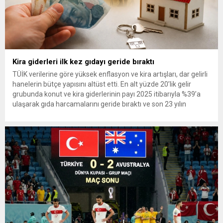
Kira giderleri ilk kez gıdayı geride bıraktı
TÜİK verilerine göre yüksek enflasyon ve kira artışları, dar gelirli
hanelerin bütçe yapısını altüst etti. En alt yüzde 20’lik gelir
grubunda konut ve kira giderlerinin payı 2025 itibarıyla %39’a
ulaşarak gıda harcamalarını geride bıraktı ve son 23 yılın
zirvesine çıktı. Türkiye’de yaşanan yüksek enflasyon ve hız
kazanan kira artışları, düşük...