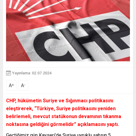
Yayınlama: 02.07.2024
A
A
+
-
CHP, hükümetin Suriye ve Sığınmacı politikasını
eleştirerek, “Türkiye, Suriye politikasını yeniden
belirlemeli, mevcut statükonun devamının tıkanma
noktasına geldiğini görmelidir” açıklamasını yaptı.
Geçtiğimiz gün Kayseri’de Suriye uyruklu şahsın 5