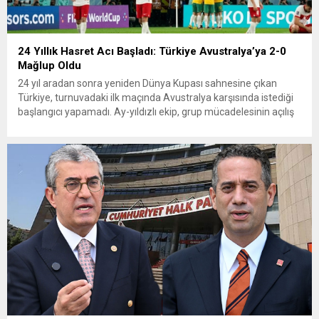
24 Yıllık Hasret Acı Başladı: Türkiye Avustralya’ya 2-0
Mağlup Oldu
24 yıl aradan sonra yeniden Dünya Kupası sahnesine çıkan
Türkiye, turnuvadaki ilk maçında Avustralya karşısında istediği
başlangıcı yapamadı. Ay-yıldızlı ekip, grup mücadelesinin açılış
karşılaşmasında rakibine 2-0 mağlup olarak Dünya Kupası
serüvenine puansız başladı. Karşılaşmanın ilk dakikalarından
itibaren iki takım da kontrollü bir oyun sergilerken, Avustralya
özellikle hızlı hücumlarla etkili olmaya...