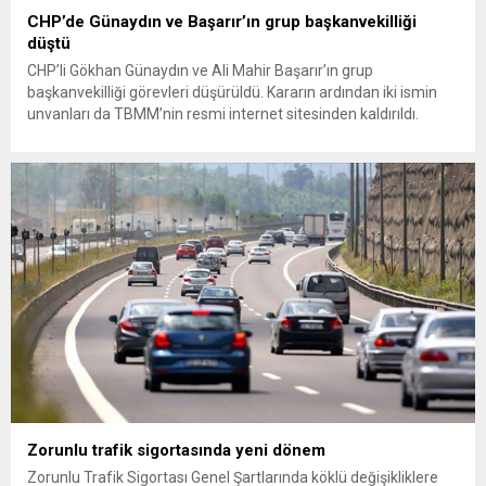
CHP’de Günaydın ve Başarır’ın grup başkanvekilliği
düştü
CHP’li Gökhan Günaydın ve Ali Mahir Başarır’ın grup
başkanvekilliği görevleri düşürüldü. Kararın ardından iki ismin
unvanları da TBMM’nin resmi internet sitesinden kaldırıldı.
Günaydın, ilk açıklamasında “Olmayan MYK’nın verdiği
hukuksuz bir karardır” dedi. CHP’den tedbirli olarak kesin
çıkarma cezası uygulanmak üzere Yüksek Disiplin Kurulu’na
(YDK) sevk edilen ve partideki tüm görevlerinden...
Zorunlu trafik sigortasında yeni dönem
Zorunlu Trafik Sigortası Genel Şartlarında köklü değişikliklere