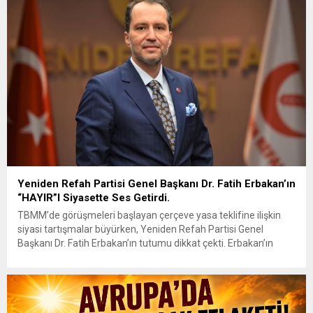
Yeniden Refah Partisi Genel Başkanı Dr. Fatih Erbakan’ın
“HAYIR”I Siyasette Ses Getirdi.
TBMM’de görüşmeleri başlayan çerçeve yasa teklifine ilişkin
siyasi tartışmalar büyürken, Yeniden Refah Partisi Genel
Başkanı Dr. Fatih Erbakan’ın tutumu dikkat çekti. Erbakan’ın
terör örgütü elebaşı Abdullah Öcalan’a “umut hakkı”
tartışmaları ve çerçeve yasa konusundaki karşı duruşuna Zafer
Partisi Genel Başkanı Ümit Özdağ’dan dikkat çeken destek
geldi. Türkiye Büyük Millet Meclisi’nde...