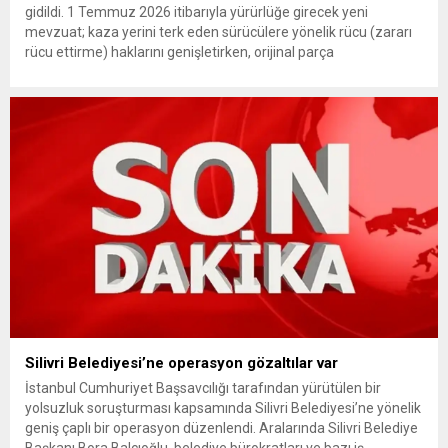
gidildi. 1 Temmuz 2026 itibarıyla yürürlüğe girecek yeni
mevzuat; kaza yerini terk eden sürücülere yönelik rücu (zararı
rücu ettirme) haklarını genişletirken, orijinal parça
kullanımındaki yaş sınırını kaldırıyor ve değer kaybı
ödemelerinde hak sahibinin başvuru şartını otomatik hale
getiriyor. Hazine Müsteşarlığına bağlı ilgili kurumlarca...
Silivri Belediyesi’ne operasyon gözaltılar var
İstanbul Cumhuriyet Başsavcılığı tarafından yürütülen bir
yolsuzluk soruşturması kapsamında Silivri Belediyesi’ne yönelik
geniş çaplı bir operasyon düzenlendi. Aralarında Silivri Belediye