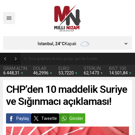
İstanbul,
24
°C
Kapalı
Kira giderleri ilk kez gıdayı geride bıraktı
GRAM ALTIN
DOLAR
EURO
STERLİN
BIST 100
6.448,31
46,2996
53,7220
62,1473
14.501,84
CHP’den 10 maddelik Suriye
ve Sığınmacı açıklaması!
Paylaş
Tweetle
Gönder