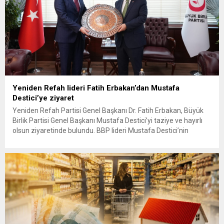
Yeniden Refah lideri Fatih Erbakan’dan Mustafa
Destici’ye ziyaret
Yeniden Refah Partisi Genel Başkanı Dr. Fatih Erbakan, Büyük
Birlik Partisi Genel Başkanı Mustafa Destici’yi taziye ve hayırlı
olsun ziyaretinde bulundu. BBP lideri Mustafa Destici’nin
geçtiğimiz günlerde vefat eden ağabeyi dolayısıyla başsağlığı
ve partisinin 13’üncü Olağan Kurultayı’nda yeniden genel
başkan seçilmesi nedeniyle hayırlı olsun ziyaretinde bulunan
Erbakan’a, Genel Başkan Yardımcıları...