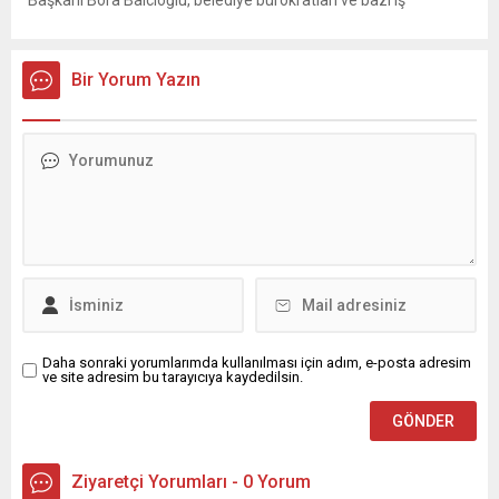
Başkanı Bora Balcıoğlu, belediye bürokratları ve bazı iş
insanlarının da bulunduğu çok sayıda kişi hakkında gözaltı kararı
uygulandı. Emniyet güçlerinin belediye binasındaki teknik
inceleme ve arama çalışmaları devam ediyor. İstanbul’da...
Bir Yorum Yazın
Daha sonraki yorumlarımda kullanılması için adım, e-posta adresim
ve site adresim bu tarayıcıya kaydedilsin.
Ziyaretçi Yorumları - 0 Yorum