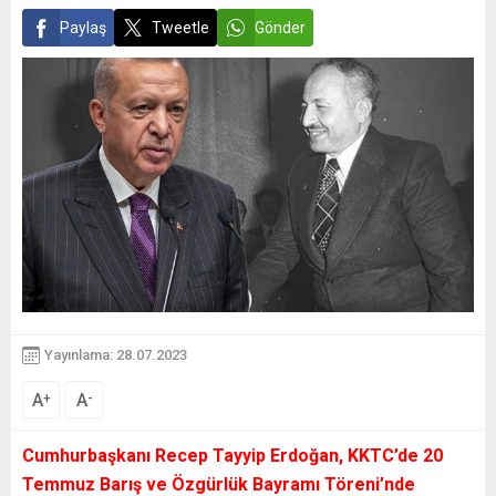
Paylaş
Tweetle
Gönder
Yayınlama: 28.07.2023
A
A
+
-
Cumhurbaşkanı Recep Tayyip Erdoğan, KKTC’de 20
Temmuz Barış ve Özgürlük Bayramı Töreni’nde