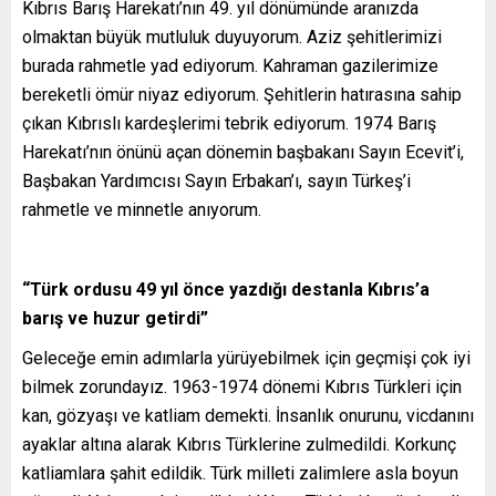
Kıbrıs Barış Harekatı’nın 49. yıl dönümünde aranızda
olmaktan büyük mutluluk duyuyorum. Aziz şehitlerimizi
burada rahmetle yad ediyorum. Kahraman gazilerimize
bereketli ömür niyaz ediyorum. Şehitlerin hatırasına sahip
çıkan Kıbrıslı kardeşlerimi tebrik ediyorum. 1974 Barış
Harekatı’nın önünü açan dönemin başbakanı Sayın Ecevit’i,
Başbakan Yardımcısı Sayın Erbakan’ı, sayın Türkeş’i
rahmetle ve minnetle anıyorum.
“Türk ordusu 49 yıl önce yazdığı destanla Kıbrıs’a
barış ve huzur getirdi”
Geleceğe emin adımlarla yürüyebilmek için geçmişi çok iyi
bilmek zorundayız. 1963-1974 dönemi Kıbrıs Türkleri için
kan, gözyaşı ve katliam demekti. İnsanlık onurunu, vicdanını
ayaklar altına alarak Kıbrıs Türklerine zulmedildi. Korkunç
katliamlara şahit edildik. Türk milleti zalimlere asla boyun