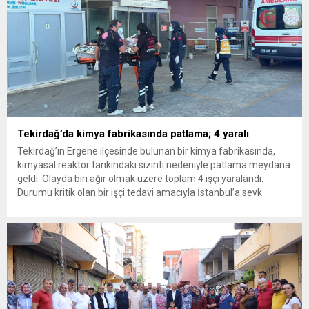
Tekirdağ’da kimya fabrikasında patlama; 4 yaralı
Tekirdağ’ın Ergene ilçesinde bulunan bir kimya fabrikasında,
kimyasal reaktör tankındaki sızıntı nedeniyle patlama meydana
geldi. Olayda biri ağır olmak üzere toplam 4 işçi yaralandı.
Durumu kritik olan bir işçi tedavi amacıyla İstanbul’a sevk
edilirken, bölgede AFAD ve KBRN ekipleri tarafından geniş çaplı
güvenlik ve sızıntı incelemesi başlatıldı. Tekirdağ’ın Ergene
ilçesine...