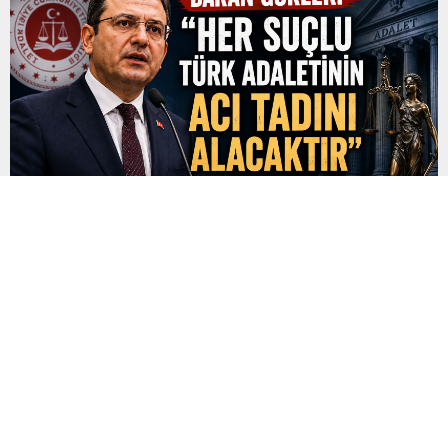
Bakan Gürlek: “Her Suçlu Türk Adaletinin Acı Tadını
Alacaktır”
Adalet Bakanı Akın Gürlek, Iğdır ziyareti kapsamında yaptığı
açıklamalarda organize suç örgütleri, uyuşturucu ticareti, yasa
dışı bahis, kara para aklama ve diğer suç yapılanmalarıyla
mücadelede kararlılık mesajı verdi. Gürlek, gelişen teknolojik
imkânların güvenlik ve adalet birimleri tarafından etkin şekilde
kullanıldığını belirterek, “Biz artık suç örgütleri ve illegal
yapılanmaların bir adım...