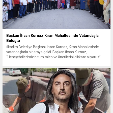
Başkan İhsan Kurnaz Kıran Mahallesinde Vatandaşla
Buluştu
İlkadım Belediye Başkanı İhsan Kurnaz, Kıran Mahallesinde
vatandaşlarla bir araya geldi. Başkan İhsan Kurnaz,
“Hemşehrilerimizin tüm talep ve önerilerini dikkate alıyoruz”
dedi. İlkadım Belediye Başkanı İhsan Kurnaz, mahalle ziyaretleri
kapsamında Kıran Mahallesini ziyaret etti. Mahalle sakinleriyle
sohbet eden, onların talep ve önerileri dinleyen Başkan İhsan
Kurnaz, gelen taleplerin çözümü için...