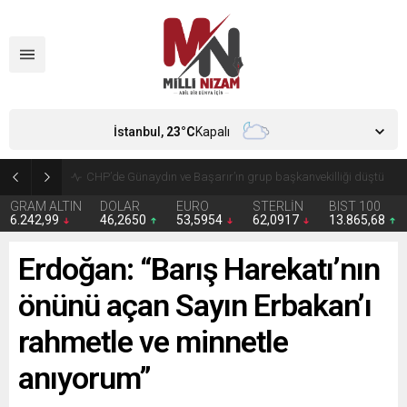
İstanbul,
23
°C
Kapalı
CHP’de Günaydın ve Başarır’ın grup başkanvekilliği düştü
GRAM ALTIN
DOLAR
EURO
STERLİN
BIST 100
6.242,99
46,2650
53,5954
62,0917
13.865,68
Erdoğan: “Barış Harekatı’nın
önünü açan Sayın Erbakan’ı
rahmetle ve minnetle
anıyorum”