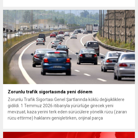
Günaydın, ilk açıklamasında “Olmayan MYK’nın verdiği
hukuksuz bir karardır” dedi. CHP’den tedbirli olarak kesin
çıkarma cezası uygulanmak üzere Yüksek Disiplin Kurulu’na
(YDK) sevk edilen ve partideki tüm görevlerinden...
Zorunlu trafik sigortasında yeni dönem
Zorunlu Trafik Sigortası Genel Şartlarında köklü değişikliklere
gidildi. 1 Temmuz 2026 itibarıyla yürürlüğe girecek yeni
mevzuat; kaza yerini terk eden sürücülere yönelik rücu (zararı
rücu ettirme) haklarını genişletirken, orijinal parça
kullanımındaki yaş sınırını kaldırıyor ve değer kaybı
ödemelerinde hak sahibinin başvuru şartını otomatik hale
getiriyor. Hazine Müsteşarlığına bağlı ilgili kurumlarca...