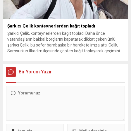
Şarkıcı Çelik konteynerlerden kağıt topladı
Şarkıcı Çelik, konteynerlerden kağıt topladı Daha önce
vatandaşların bakkal borçlarını kapatarak dikkat çeken ünlü
şarkıcı Çelik, bu sefer bambaşka bir harekete imza attı. Çelik,
Samsun’un İlkadım ilçesinde çöpten kağıt toplayarak geçimini
sağlayan Serpil Hanım’a destek oldu. Çelik, sokaklardaki
konteynerlerden kağıt topladı. Ünlü şarkıcı Çelik, Samsun’un
İlkadım ilçesinde çöpten kağıt toplayarak...
Bir Yorum Yazın