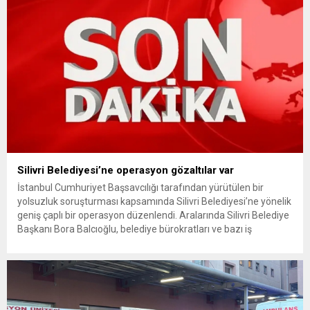
Silivri Belediyesi’ne operasyon gözaltılar var
İstanbul Cumhuriyet Başsavcılığı tarafından yürütülen bir
yolsuzluk soruşturması kapsamında Silivri Belediyesi’ne yönelik
geniş çaplı bir operasyon düzenlendi. Aralarında Silivri Belediye
Başkanı Bora Balcıoğlu, belediye bürokratları ve bazı iş
insanlarının da bulunduğu çok sayıda kişi hakkında gözaltı kararı
uygulandı. Emniyet güçlerinin belediye binasındaki teknik
inceleme ve arama çalışmaları devam ediyor. İstanbul’da...